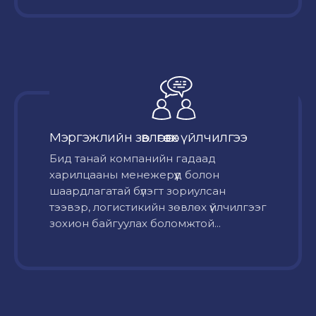
Мэргэжлийн зөвлөгөө өгөх үйлчилгээ
Бид танай компанийн гадаад
харилцааны менежерүүд болон
шаардлагатай бүлэгт зориулсан
тээвэр, логистикийн зөвлөх үйлчилгээг
зохион байгуулах боломжтой...