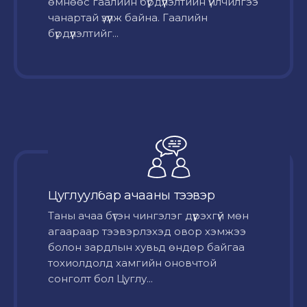
өмнөөс гаалийн бүрдүүлэлтийн үйлчилгээ
чанартай үзүүлж байна. Гаалийн
бүрдүүлэлтийг...
Цуглуулбар ачааны тээвэр
Таны ачаа бүтэн чингэлэг дүүрэхгүй мөн
агаараар тээвэрлэхэд овор хэмжээ
болон зардлын хувьд өндөр байгаа
тохиолдолд хамгийн оновчтой
сонголт бол Цуглу...