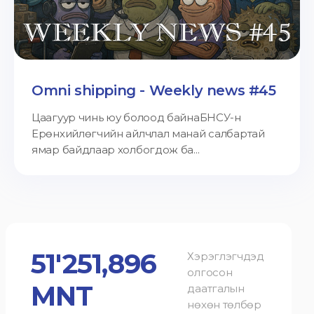
Omni shipping - Weekly news #45
Цаагуур чинь юу болоод байнаБНСУ-н
Ерөнхийлөгчийн айлчлал манай салбартай
ямар байдлаар холбогдож ба...
51'251,896
Хэрэглэгчдэд
олгосон
MNT
даатгалын
нөхөн төлбөр