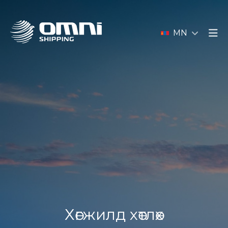
MN
Хөгжилд хөтлөх