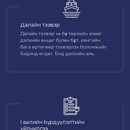
Далайн тээвэр
Далайн тээвэр нь бүх төрлийн ачааг
дэлхийн өнцөг булан бүрт, хамгийн
бага өртөгөөр тээвэрлэх боломжийг
бидэнд өгдөг. Бид дэлхийн аль...
Гаалийн бүрдүүлэлтийн
үйлчилгээ