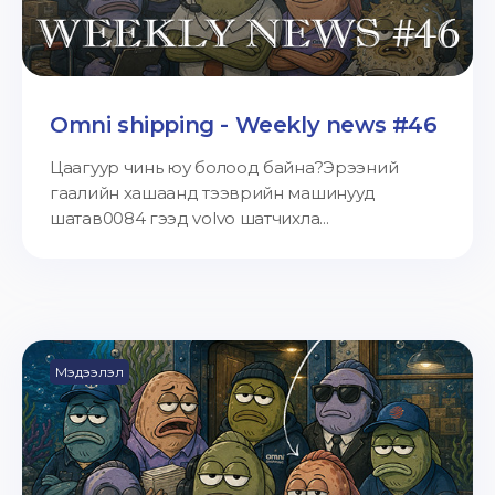
Omni shipping - Weekly news #46
Цаагуур чинь юу болоод байна?Эрээний
гаалийн хашаанд тээврийн машинууд
шатав0084 гээд volvo шатчихла...
Мэдээлэл