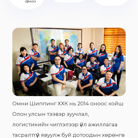
сүлжээ
Омни Шиппинг ХХК нь 2014 оноос хойш
Олон улсын тээвэр зуучлал,
логистикийн чиглэлээр үйл ажиллагаа
тасралтгүй явуулж буй дотоодын хөрөнгө