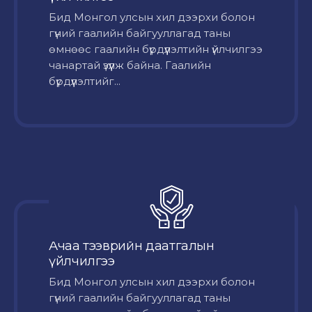
Бид Монгол улсын хил дээрхи болон
гүний гаалийн байгууллагад таны
өмнөөс гаалийн бүрдүүлэлтийн үйлчилгээ
чанартай үзүүлж байна. Гаалийн
бүрдүүлэлтийг...
Ачаа тээврийн даатгалын
үйлчилгээ
Бид Монгол улсын хил дээрхи болон
гүний гаалийн байгууллагад таны