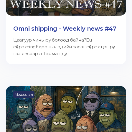
Omni shipping - Weekly news #47
Цаагуур чинь юу болоод байна?Eu
сүйрэх+ingЕвропын эдийн засаг сүйрэх цэг рүү
гээ явсаар л. Герман дү...
Мэдээлэл