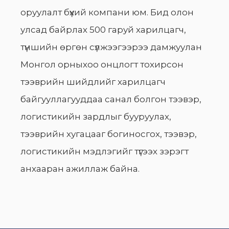
оруулалт бүхий компани юм. Бид олон
улсад байрлах 500 гаруй харилцагч,
түншийн өргөн сүлжээгээрээ дамжуулан
Монгол орныхоо онцлогт тохирсон
тээврийн шийдлийг харилцагч
байгууллагууддаа санал болгон тээвэр,
логистикийн зардлыг бууруулах,
тээврийн хугацааг богиносгох, тээвэр,
логистикийн мэдлэгийг түгээх зэрэгт
анхааран ажиллаж байна.