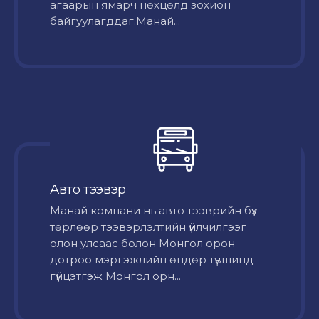
агаарын ямарч нөхцөлд зохион
байгуулагддаг.Манай...
Авто тээвэр
Mанай компани нь авто тээврийн бүх
төрлөөр тээвэрлэлтийн үйлчилгээг
олон улсаас болон Монгол орон
дотроо мэргэжлийн өндөр түвшинд
гүйцэтгэж Монгол орн...