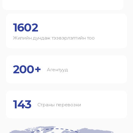
1602
Жилийн дундаж тээвэрлэлтийн тоо
200+
Агентууд
143
Страны перевозки