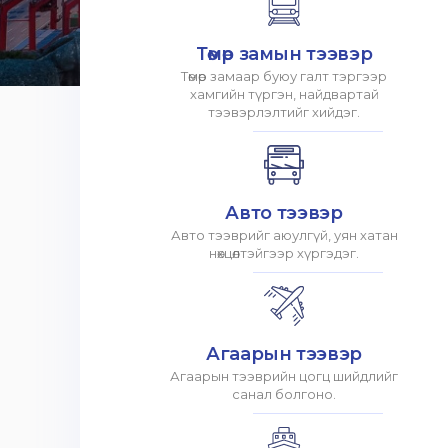
Төмөр замын тээвэр
Төмөр замаар буюу галт тэргээр
хамгийн түргэн, найдвартай
тээвэрлэлтийг хийдэг.
Авто тээвэр
Авто тээврийг аюулгүй, уян хатан
нөхцөлтэйгээр хүргэдэг.
Агаарын тээвэр
Агаарын тээврийн цогц шийдлийг
санал болгоно.