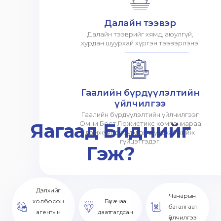
Далайн тээвэр
Далайн тээврийг хямд, аюулгүй,
хурдан шуурхай хүргэн тээвэрлэнэ.
Гаалийн бүрдүүлэлтийн
үйлчилгээ
Гаалийн бүрдүүлэлтийн үйлчилгээг
Яагаад Биднийг
Омни Бест Ложистикс компаниараа
дамжуулан хурдан шуурхай хийж
гүйцэтгэдэг.
Гэж?
Дэлхийг
Чанарын
холбосон
Бүх ачаа
баталгаат
агентын
даатгагдсан
үйлчилгээ