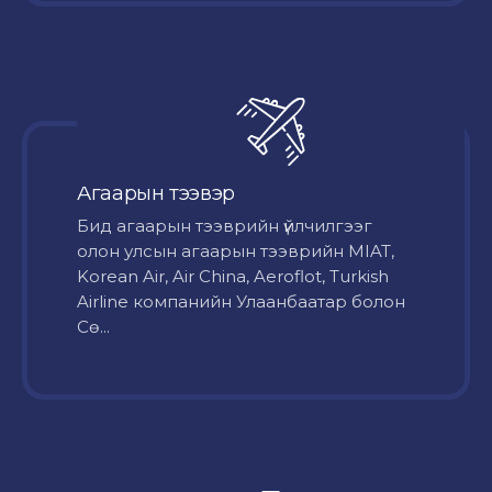
Агаарын тээвэр
Бид агаарын тээврийн үйлчилгээг
олон улсын агаарын тээврийн MIAT,
Korean Air, Air China, Aeroflot, Turkish
Airline компанийн Улаанбаатар болон
Сө...