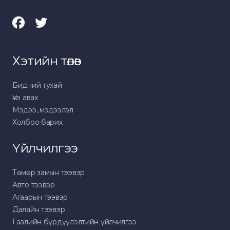
Хэтийн төлөв
Бидний тухай
Үнэ авах
Мэдээ, мэдээлэл
Холбоо барих
Үйлчилгээ
Төмөр замын тээвэр
Авто тээвэр
Агаарын тээвэр
Далайн тээвэр
Гаалийн бүрдүүлэлтийн үйлчилгээ