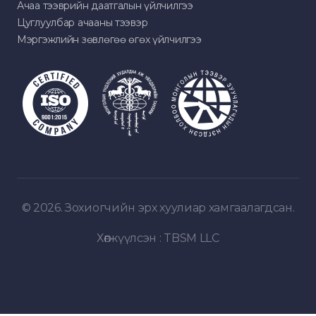
Ачаа тээврийн даатгалын үйлчилгээ
Цуглуулбар ачааны тээвэр
Мэргэжлийн зөвлөгөө өгөх үйлчилгээ
© 2026. Зохиогчийн эрх хуулиар хамгаалагдсан.
Хөгжүүлсэн :
TBSM LLC