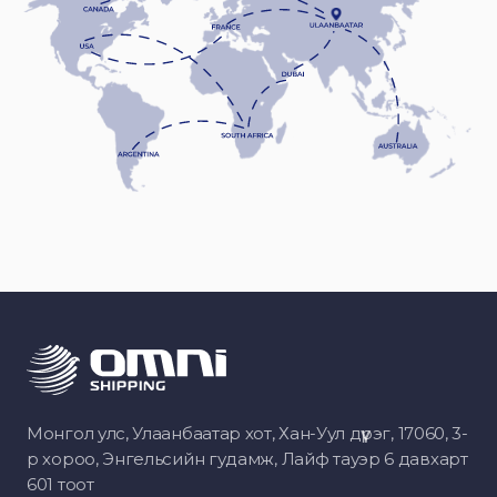
Монгол улс, Улаанбаатар хот, Хан-Уул дүүрэг, 17060, 3-
р хороо, Энгельсийн гудамж, Лайф тауэр 6 давхарт
601 тоот