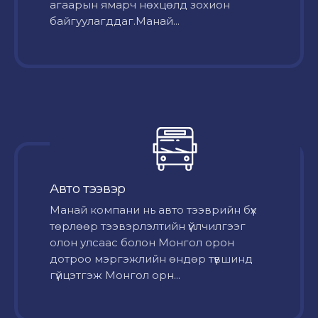
агаарын ямарч нөхцөлд зохион
байгуулагддаг.Манай...
Авто тээвэр
Mанай компани нь авто тээврийн бүх
төрлөөр тээвэрлэлтийн үйлчилгээг
олон улсаас болон Монгол орон
дотроо мэргэжлийн өндөр түвшинд
гүйцэтгэж Монгол орн...