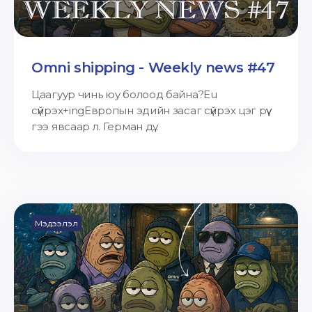
Omni shipping - Weekly news #47
Цаагуур чинь юу болоод байна?Eu
сүйрэх+ingЕвропын эдийн засаг сүйрэх цэг рүү
гээ явсаар л. Герман дү...
Мэдээлэл