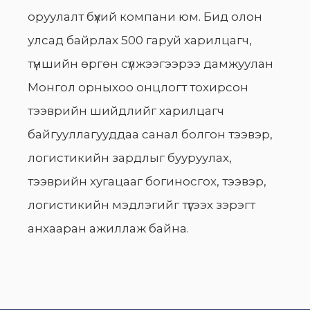
оруулалт бүхий компани юм. Бид олон
улсад байрлах 500 гаруй харилцагч,
түншийн өргөн сүлжээгээрээ дамжуулан
Монгол орныхоо онцлогт тохирсон
тээврийн шийдлийг харилцагч
байгууллагууддаа санал болгон тээвэр,
логистикийн зардлыг бууруулах,
тээврийн хугацааг богиносгох, тээвэр,
логистикийн мэдлэгийг түгээх зэрэгт
анхааран ажиллаж байна.