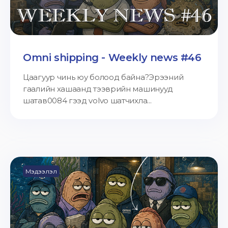
Omni shipping - Weekly news #46
Цаагуур чинь юу болоод байна?Эрээний
гаалийн хашаанд тээврийн машинууд
шатав0084 гээд volvo шатчихла...
Мэдээлэл