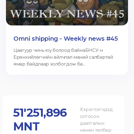
Omni shipping - Weekly news #45
Цаагуур чинь юу болоод байнаБНСУ-н
Ерөнхийлөгчийн айлчлал манай салбартай
ямар байдлаар холбогдож ба...
51'251,896
Хэрэглэгчдэд
олгосон
MNT
даатгалын
нөхөн төлбөр