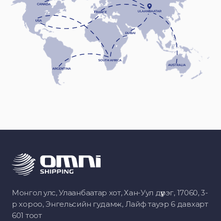
Монгол улс, Улаанбаатар хот, Хан-Уул дүүрэг, 17060, 3-
р хороо, Энгельсийн гудамж, Лайф тауэр 6 давхарт
601 тоот