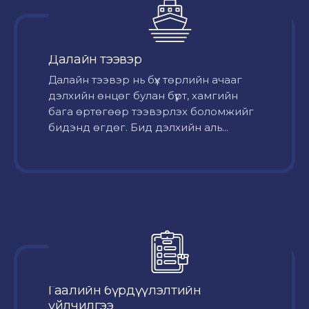
Далайн тээвэр
Далайн тээвэр нь бүх төрлийн ачааг
дэлхийн өнцөг булан бүрт, хамгийн
бага өртөгөөр тээвэрлэх боломжийг
бидэнд өгдөг. Бид дэлхийн аль...
Гаалийн бүрдүүлэлтийн
үйлчилгээ