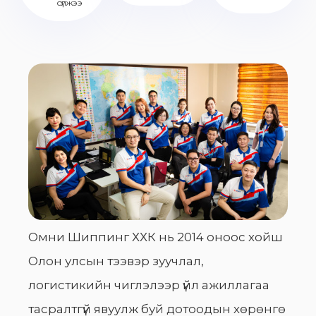
сүлжээ
Омни Шиппинг ХХК нь 2014 оноос хойш
Олон улсын тээвэр зуучлал,
логистикийн чиглэлээр үйл ажиллагаа
тасралтгүй явуулж буй дотоодын хөрөнгө