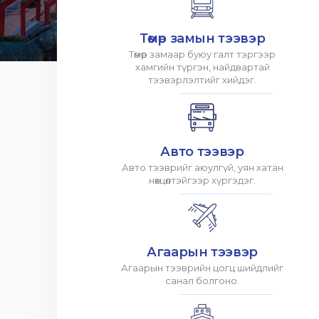
Төмөр замын тээвэр
Төмөр замаар буюу галт тэргээр
хамгийн түргэн, найдвартай
тээвэрлэлтийг хийдэг.
Авто тээвэр
Авто тээврийг аюулгүй, уян хатан
нөхцөлтэйгээр хүргэдэг.
Агаарын тээвэр
Агаарын тээврийн цогц шийдлийг
санал болгоно.