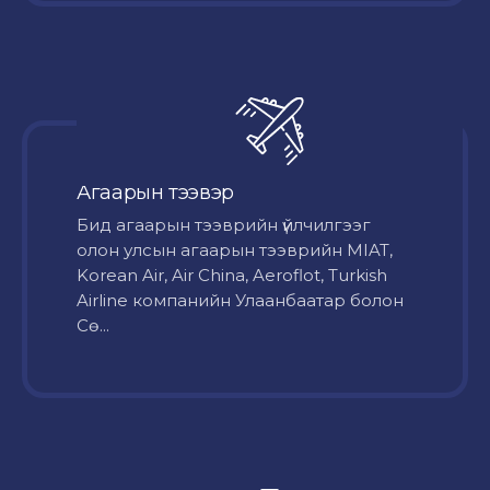
Агаарын тээвэр
Бид агаарын тээврийн үйлчилгээг
олон улсын агаарын тээврийн MIAT,
Korean Air, Air China, Aeroflot, Turkish
Airline компанийн Улаанбаатар болон
Сө...