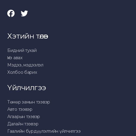
Хэтийн төлөв
Бидний тухай
Үнэ авах
Мэдээ, мэдээлэл
Холбоо барих
Үйлчилгээ
Төмөр замын тээвэр
Авто тээвэр
Агаарын тээвэр
Далайн тээвэр
Гаалийн бүрдүүлэлтийн үйлчилгээ