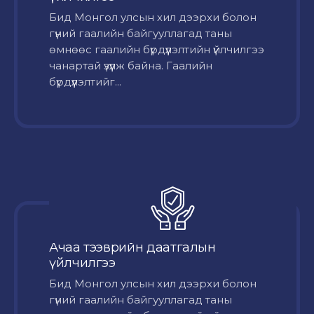
Бид Монгол улсын хил дээрхи болон
гүний гаалийн байгууллагад таны
өмнөөс гаалийн бүрдүүлэлтийн үйлчилгээ
чанартай үзүүлж байна. Гаалийн
бүрдүүлэлтийг...
Ачаа тээврийн даатгалын
үйлчилгээ
Бид Монгол улсын хил дээрхи болон
гүний гаалийн байгууллагад таны