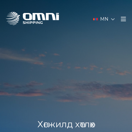
MN
Хөгжилд хөтлөх