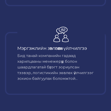
Мэргэжлийн зөвлөгөө өгөх үйлчилгээ
Бид танай компанийн гадаад
харилцааны менежерүүд болон
шаардлагатай бүлэгт зориулсан
тээвэр, логистикийн зөвлөх үйлчилгээг
зохион байгуулах боломжтой...