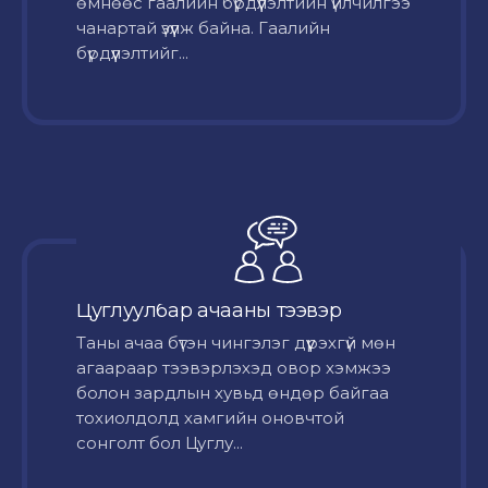
өмнөөс гаалийн бүрдүүлэлтийн үйлчилгээ
чанартай үзүүлж байна. Гаалийн
бүрдүүлэлтийг...
Цуглуулбар ачааны тээвэр
Таны ачаа бүтэн чингэлэг дүүрэхгүй мөн
агаараар тээвэрлэхэд овор хэмжээ
болон зардлын хувьд өндөр байгаа
тохиолдолд хамгийн оновчтой
сонголт бол Цуглу...