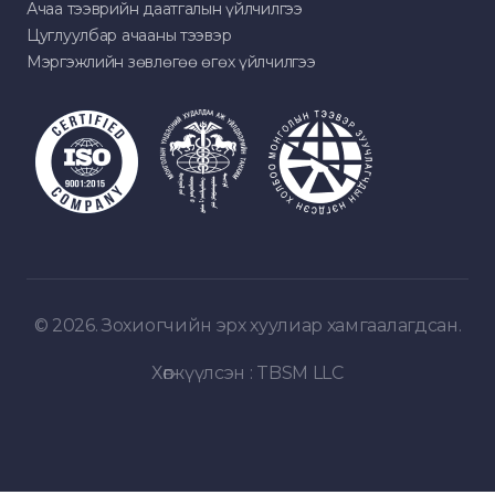
Ачаа тээврийн даатгалын үйлчилгээ
Цуглуулбар ачааны тээвэр
Мэргэжлийн зөвлөгөө өгөх үйлчилгээ
© 2026. Зохиогчийн эрх хуулиар хамгаалагдсан.
Хөгжүүлсэн :
TBSM LLC