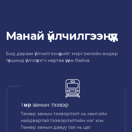
Манай үйлчилгээнүүд
Бид дараах үйлчилгээнүүдийг мэргэжлийн өндөр
түвшинд үйлчлүүлэгч нартаа үзүүлж байна.
Төмөр замын тээвэр
Төмөр замын тээвэрлэлт нь хамгийн
найдвартай тээвэрлэлтийн нэг юм.
Төмөр замын давуу тал нь цаг