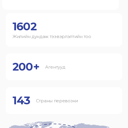
1602
Жилийн дундаж тээвэрлэлтийн тоо
200+
Агентууд
143
Страны перевозки