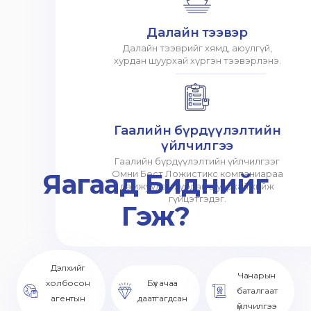
Далайн тээвэр
Далайн тээврийг хямд, аюулгүй,
хурдан шуурхай хүргэн тээвэрлэнэ.
Гаалийн бүрдүүлэлтийн
үйлчилгээ
Гаалийн бүрдүүлэлтийн үйлчилгээг
Яагаад Биднийг
Омни Бест Ложистикс компаниараа
дамжуулан хурдан шуурхай хийж
гүйцэтгэдэг.
Гэж?
Дэлхийг
Чанарын
холбосон
Бүх ачаа
баталгаат
агентын
даатгагдсан
үйлчилгээ