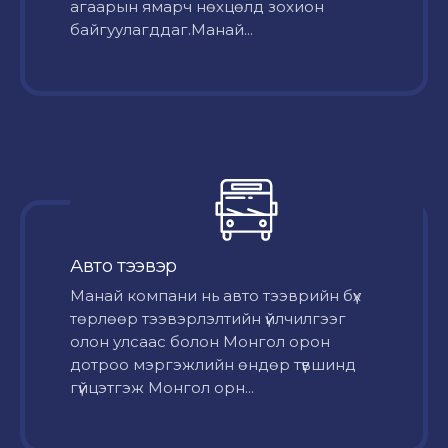
агаарын ямарч нөхцөлд зохион
байгуулагддаг.Манай...
Авто тээвэр
Mанай компани нь авто тээврийн бүх
төрлөөр тээвэрлэлтийн үйлчилгээг
олон улсаас болон Монгол орон
дотроо мэргэжлийн өндөр түвшинд
гүйцэтгэж Монгол орн...