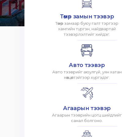
Төмөр замын тээвэр
Төмөр замаар буюу галт тэргээр
хамгийн түргэн, найдвартай
тээвэрлэлтийг хийдэг.
Авто тээвэр
Авто тээврийг аюулгүй, уян хатан
нөхцөлтэйгээр хүргэдэг.
Агаарын тээвэр
Агаарын тээврийн цогц шийдлийг
санал болгоно.