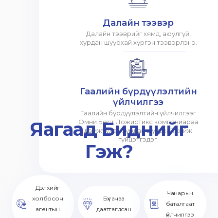
Далайн тээвэр
Далайн тээврийг хямд, аюулгүй,
хурдан шуурхай хүргэн тээвэрлэнэ.
Гаалийн бүрдүүлэлтийн
үйлчилгээ
Гаалийн бүрдүүлэлтийн үйлчилгээг
Яагаад Биднийг
Омни Бест Ложистикс компаниараа
дамжуулан хурдан шуурхай хийж
гүйцэтгэдэг.
Гэж?
Дэлхийг
Чанарын
холбосон
Бүх ачаа
баталгаат
агентын
даатгагдсан
үйлчилгээ