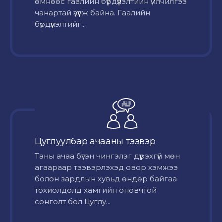
өмнөөс гаалийн бүрдүүлэлтийн үйлчилгээ
чанартай үзүүлж байна. Гаалийн
бүрдүүлэлтийг...
Цуглуулбар ачааны тээвэр
Таны ачаа бүтэн чингэлэг дүүрэхгүй мөн
агаараар тээвэрлэхэд овор хэмжээ
болон зардлын хувьд өндөр байгаа
тохиолдолд хамгийн оновчтой
сонголт бол Цуглу...