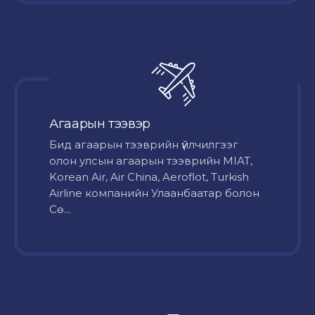
Агаарын тээвэр
Бид агаарын тээврийн үйлчилгээг
олон улсын агаарын тээврийн MIAT,
Korean Air, Air China, Aeroflot, Turkish
Airline компанийн Улаанбаатар болон
Сө...