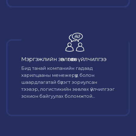
Мэргэжлийн зөвлөгөө өгөх үйлчилгээ
Бид танай компанийн гадаад
харилцааны менежерүүд болон
шаардлагатай бүлэгт зориулсан
тээвэр, логистикийн зөвлөх үйлчилгээг
зохион байгуулах боломжтой...