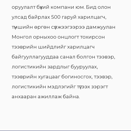
оруулалт бүхий компани юм. Бид олон
улсад байрлах 500 гаруй харилцагч,
түншийн өргөн сүлжээгээрээ дамжуулан
Монгол орныхоо онцлогт тохирсон
тээврийн шийдлийг харилцагч
байгууллагууддаа санал болгон тээвэр,
логистикийн зардлыг бууруулах,
тээврийн хугацааг богиносгох, тээвэр,
логистикийн мэдлэгийг түгээх зэрэгт
анхааран ажиллаж байна.