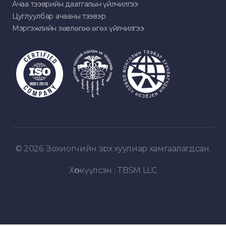
Ачаа тээврийн даатгалын үйлчилгээ
Цуглуулбар ачааны тээвэр
Мэргэжлийн зөвлөгөө өгөх үйлчилгээ
© 2026. Зохиогчийн эрх хуулиар хамгаалагдсан.
Хөгжүүлсэн :
TBSM LLC