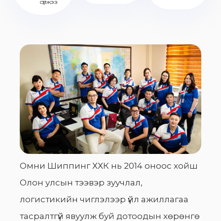
сүлжээ
Омни Шиппинг ХХК нь 2014 оноос хойш
Олон улсын тээвэр зуучлал,
логистикийн чиглэлээр үйл ажиллагаа
тасралтгүй явуулж буй дотоодын хөрөнгө