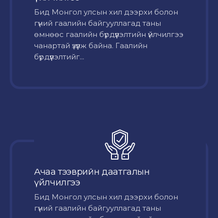
Бид Монгол улсын хил дээрхи болон
гүний гаалийн байгууллагад таны
өмнөөс гаалийн бүрдүүлэлтийн үйлчилгээ
чанартай үзүүлж байна. Гаалийн
бүрдүүлэлтийг...
Ачаа тээврийн даатгалын
үйлчилгээ
Бид Монгол улсын хил дээрхи болон
гүний гаалийн байгууллагад таны