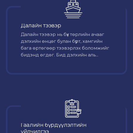
Далайн тээвэр
Далайн тээвэр нь бүх төрлийн ачааг
дэлхийн өнцөг булан бүрт, хамгийн
бага өртөгөөр тээвэрлэх боломжийг
бидэнд өгдөг. Бид дэлхийн аль...
Гаалийн бүрдүүлэлтийн
үйлчилгээ