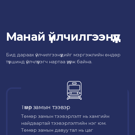
Манай үйлчилгээнүүд
Бид дараах үйлчилгээнүүдийг мэргэжлийн өндөр
түвшинд үйлчлүүлэгч нартаа үзүүлж байна.
Төмөр замын тээвэр
Төмөр замын тээвэрлэлт нь хамгийн
найдвартай тээвэрлэлтийн нэг юм.
Төмөр замын давуу тал нь цаг