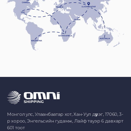
Монгол улс, Улаанбаатар хот, Хан-Уул дүүрэг, 17060, 3-
р хороо, Энгельсийн гудамж, Лайф тауэр 6 давхарт
601 тоот