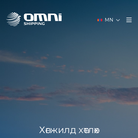
MN
Хөгжилд хөтлөх