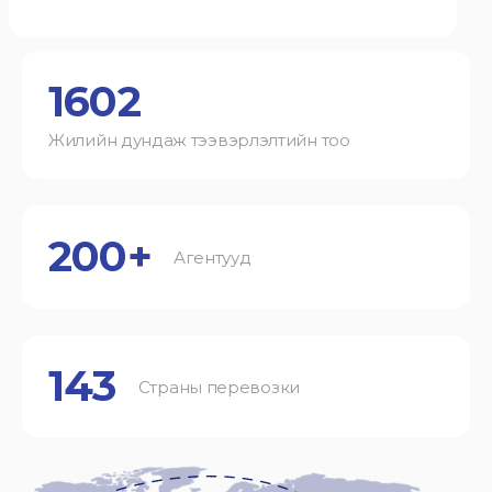
1602
Жилийн дундаж тээвэрлэлтийн тоо
200+
Агентууд
143
Страны перевозки