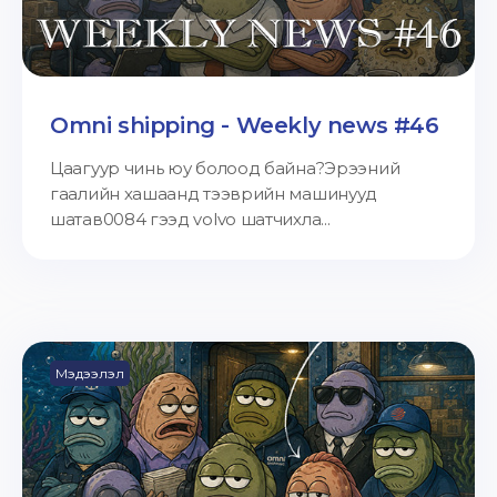
Omni shipping - Weekly news #46
Цаагуур чинь юу болоод байна?Эрээний
гаалийн хашаанд тээврийн машинууд
шатав0084 гээд volvo шатчихла...
Мэдээлэл