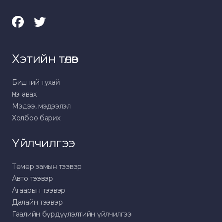
Хэтийн төлөв
Бидний тухай
Үнэ авах
Мэдээ, мэдээлэл
Холбоо барих
Үйлчилгээ
Төмөр замын тээвэр
Авто тээвэр
Агаарын тээвэр
Далайн тээвэр
Гаалийн бүрдүүлэлтийн үйлчилгээ