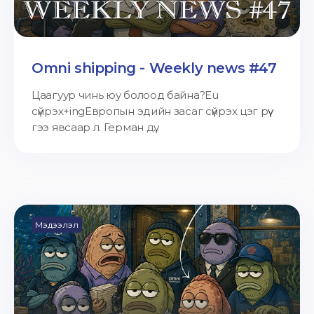
Omni shipping - Weekly news #47
Цаагуур чинь юу болоод байна?Eu
сүйрэх+ingЕвропын эдийн засаг сүйрэх цэг рүү
гээ явсаар л. Герман дү...
Мэдээлэл