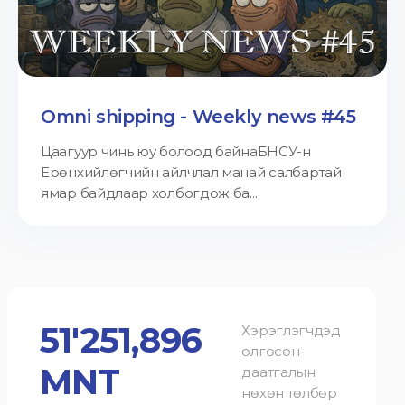
Omni shipping - Weekly news #45
Цаагуур чинь юу болоод байнаБНСУ-н
Ерөнхийлөгчийн айлчлал манай салбартай
ямар байдлаар холбогдож ба...
51'251,896
Хэрэглэгчдэд
олгосон
MNT
даатгалын
нөхөн төлбөр