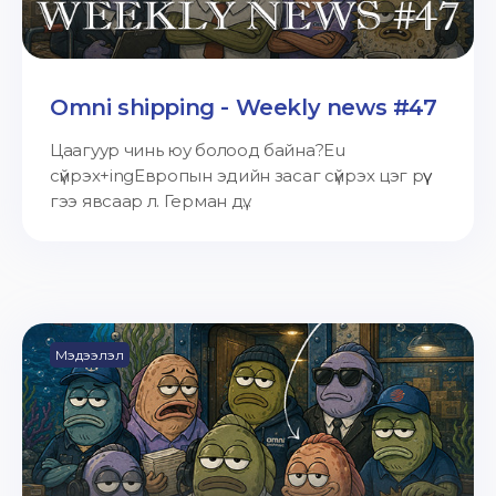
Omni shipping - Weekly news #47
Цаагуур чинь юу болоод байна?Eu
сүйрэх+ingЕвропын эдийн засаг сүйрэх цэг рүү
гээ явсаар л. Герман дү...
Мэдээлэл