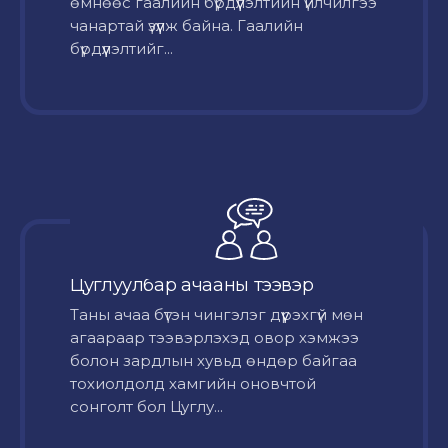
өмнөөс гаалийн бүрдүүлэлтийн үйлчилгээ
чанартай үзүүлж байна. Гаалийн
бүрдүүлэлтийг...
Цуглуулбар ачааны тээвэр
Таны ачаа бүтэн чингэлэг дүүрэхгүй мөн
агаараар тээвэрлэхэд овор хэмжээ
болон зардлын хувьд өндөр байгаа
тохиолдолд хамгийн оновчтой
сонголт бол Цуглу...