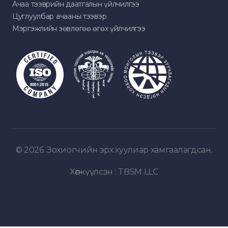
Ачаа тээврийн даатгалын үйлчилгээ
Цуглуулбар ачааны тээвэр
Мэргэжлийн зөвлөгөө өгөх үйлчилгээ
© 2026. Зохиогчийн эрх хуулиар хамгаалагдсан.
Хөгжүүлсэн :
TBSM LLC