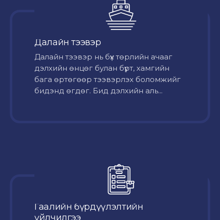
Далайн тээвэр
Далайн тээвэр нь бүх төрлийн ачааг
дэлхийн өнцөг булан бүрт, хамгийн
бага өртөгөөр тээвэрлэх боломжийг
бидэнд өгдөг. Бид дэлхийн аль...
Гаалийн бүрдүүлэлтийн
үйлчилгээ