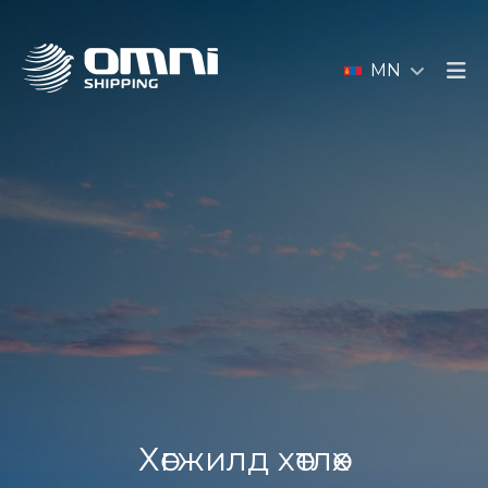
MN
Хөгжилд хөтлөх