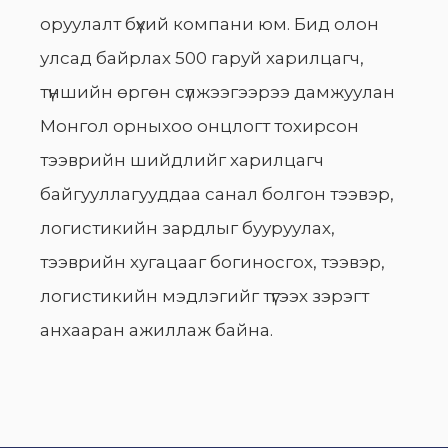
оруулалт бүхий компани юм. Бид олон
улсад байрлах 500 гаруй харилцагч,
түншийн өргөн сүлжээгээрээ дамжуулан
Монгол орныхоо онцлогт тохирсон
тээврийн шийдлийг харилцагч
байгууллагууддаа санал болгон тээвэр,
логистикийн зардлыг бууруулах,
тээврийн хугацааг богиносгох, тээвэр,
логистикийн мэдлэгийг түгээх зэрэгт
анхааран ажиллаж байна.