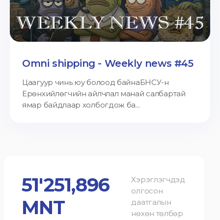
Omni shipping - Weekly news #45
Цаагуур чинь юу болоод байнаБНСУ-н
Ерөнхийлөгчийн айлчлал манай салбартай
ямар байдлаар холбогдож ба...
51'251,896
Хэрэглэгчдэд
олгосон
MNT
даатгалын
нөхөн төлбөр