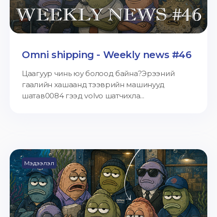
Omni shipping - Weekly news #46
Цаагуур чинь юу болоод байна?Эрээний
гаалийн хашаанд тээврийн машинууд
шатав0084 гээд volvo шатчихла...
Мэдээлэл