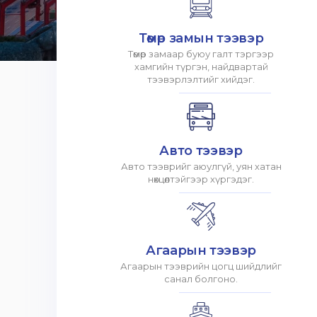
Төмөр замын тээвэр
Төмөр замаар буюу галт тэргээр
хамгийн түргэн, найдвартай
тээвэрлэлтийг хийдэг.
Авто тээвэр
Авто тээврийг аюулгүй, уян хатан
нөхцөлтэйгээр хүргэдэг.
Агаарын тээвэр
Агаарын тээврийн цогц шийдлийг
санал болгоно.