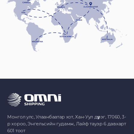
Монгол улс, Улаанбаатар хот, Хан-Уул дүүрэг, 17060, 3-
р хороо, Энгельсийн гудамж, Лайф тауэр 6 давхарт
601 тоот