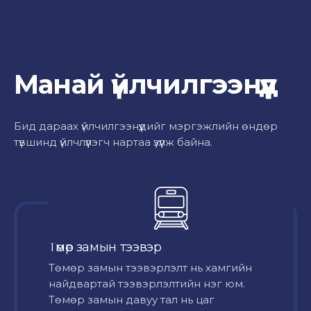
Манай үйлчилгээнүүд
Бид дараах үйлчилгээнүүдийг мэргэжлийн өндөр
түвшинд үйлчлүүлэгч нартаа үзүүлж байна.
Төмөр замын тээвэр
Төмөр замын тээвэрлэлт нь хамгийн
найдвартай тээвэрлэлтийн нэг юм.
Төмөр замын давуу тал нь цаг