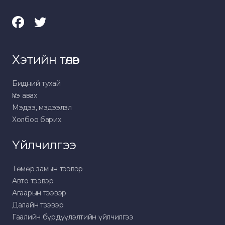
Хэтийн төлөв
Бидний тухай
Үнэ авах
Мэдээ, мэдээлэл
Холбоо барих
Үйлчилгээ
Төмөр замын тээвэр
Авто тээвэр
Агаарын тээвэр
Далайн тээвэр
Гаалийн бүрдүүлэлтийн үйлчилгээ