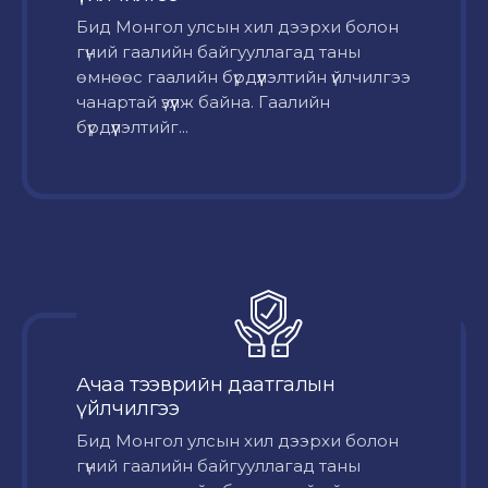
Бид Монгол улсын хил дээрхи болон
гүний гаалийн байгууллагад таны
өмнөөс гаалийн бүрдүүлэлтийн үйлчилгээ
чанартай үзүүлж байна. Гаалийн
бүрдүүлэлтийг...
Ачаа тээврийн даатгалын
үйлчилгээ
Бид Монгол улсын хил дээрхи болон
гүний гаалийн байгууллагад таны