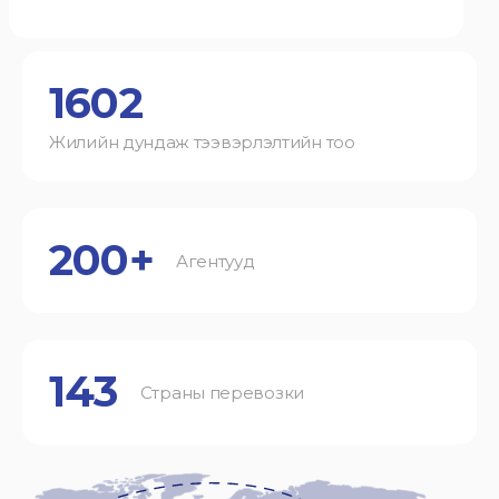
1602
Жилийн дундаж тээвэрлэлтийн тоо
200+
Агентууд
143
Страны перевозки