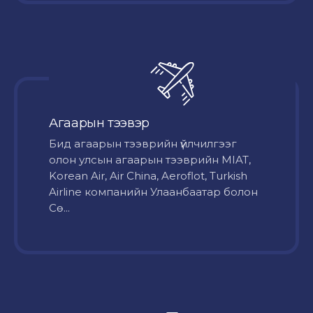
Агаарын тээвэр
Бид агаарын тээврийн үйлчилгээг
олон улсын агаарын тээврийн MIAT,
Korean Air, Air China, Aeroflot, Turkish
Airline компанийн Улаанбаатар болон
Сө...