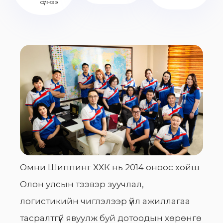
сүлжээ
Омни Шиппинг ХХК нь 2014 оноос хойш
Олон улсын тээвэр зуучлал,
логистикийн чиглэлээр үйл ажиллагаа
тасралтгүй явуулж буй дотоодын хөрөнгө