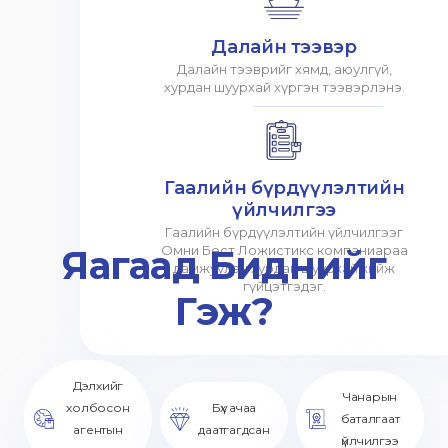
Далайн тээвэр
Далайн тээврийг хямд, аюулгүй,
хурдан шуурхай хүргэн тээвэрлэнэ.
Гаалийн бүрдүүлэлтийн
үйлчилгээ
Гаалийн бүрдүүлэлтийн үйлчилгээг
Яагаад Биднийг
Омни Бест Ложистикс компаниараа
дамжуулан хурдан шуурхай хийж
гүйцэтгэдэг.
Гэж?
Дэлхийг
Чанарын
холбосон
Бүх ачаа
баталгаат
агентын
даатгагдсан
үйлчилгээ