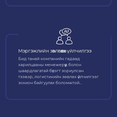
Мэргэжлийн зөвлөгөө өгөх үйлчилгээ
Бид танай компанийн гадаад
харилцааны менежерүүд болон
шаардлагатай бүлэгт зориулсан
тээвэр, логистикийн зөвлөх үйлчилгээг
зохион байгуулах боломжтой...