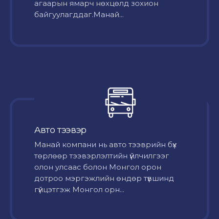
агаарын ямарч нөхцөлд зохион
байгуулагддаг.Манай...
Авто тээвэр
Mанай компани нь авто тээврийн бүх
төрлөөр тээвэрлэлтийн үйлчилгээг
олон улсаас болон Монгол орон
дотроо мэргэжлийн өндөр түвшинд
гүйцэтгэж Монгол орн...