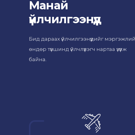
Манай
үйлчилгээнүүд
Бид дараах үйлчилгээнүүдийг мэргэжли
өндөр түвшинд үйлчлүүлэгч нартаа үзүүлж
байна.