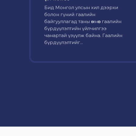
Бид Монгол улсын хил дээрхи
болон гүний гаалийн
байгууллагад таны өмнөөс гаалийн
бүрдүүлэлтийн үйлчилгээ
чанартай үзүүлж байна. Гаалийн
бүрдүүлэлтийг...