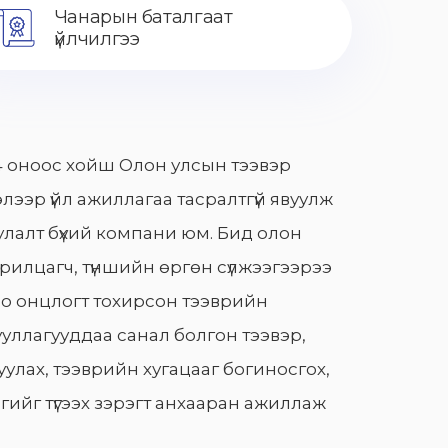
Чанарын баталгаат
үйлчилгээ
 оноос хойш Олон улсын тээвэр
лээр үйл ажиллагаа тасралтгүй явуулж
лалт бүхий компани юм. Бид олон
арилцагч, түншийн өргөн сүлжээгээрээ
о онцлогт тохирсон тээврийн
уллагууддаа санал болгон тээвэр,
улах, тээврийн хугацааг богиносгох,
гийг түгээх зэрэгт анхааран ажиллаж