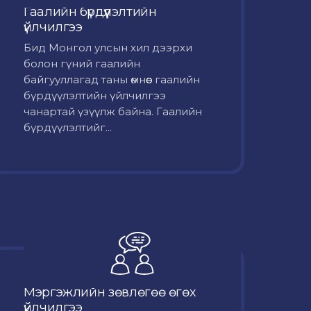
Гаалийн бүрдүүлэлтийн
үйлчилгээ
Бид Монгол улсын хил дээрхи
болон гүний гаалийн
байгууллагад таны өмнөөс гаалийн
бүрдүүлэлтийн үйлчилгээ
чанартай үзүүлж байна. Гаалийн
бүрдүүлэлтийг...
Мэргэжлийн зөвлөгөө өгөх
үйлчилгээ