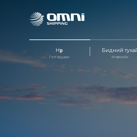
Нүүр
Бидний туха
Гол хуудас
Илүү ихийг