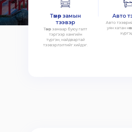
Төмөр замын
Авто т
тээвэр
Авто тээврий
уян хатан нө
Төмөр замаар буюу галт
хүргэ
тэргээр хамгийн
түргэн, найдвартай
тээвэрлэлтийг хийдэг.