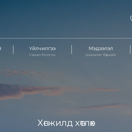
й
Үйлчилгээ
Мэдээлэл
Санал болгох
Шинэлэг бүхнийг
Хөгжилд хөтлөх