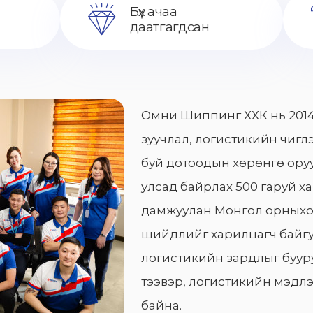
Бүх ачаа
даатгагдсан
Омни Шиппинг ХХК нь 2014
зуучлал, логистикийн чиглэ
буй дотоодын хөрөнгө оруу
улсад байрлах 500 гаруй х
дамжуулан Монгол орныхо
шийдлийг харилцагч байгу
логистикийн зардлыг бууру
тээвэр, логистикийн мэдлэ
байна.