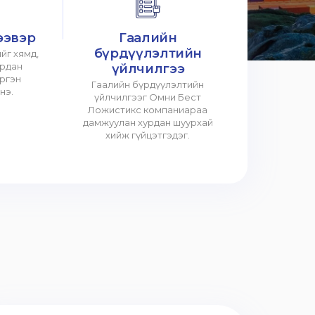
ээвэр
Гаалийн
бүрдүүлэлтийн
йг хямд,
урдан
үйлчилгээ
үргэн
Гаалийн бүрдүүлэлтийн
нэ.
үйлчилгээг Омни Бест
Ложистикс компаниараа
дамжуулан хурдан шуурхай
хийж гүйцэтгэдэг.