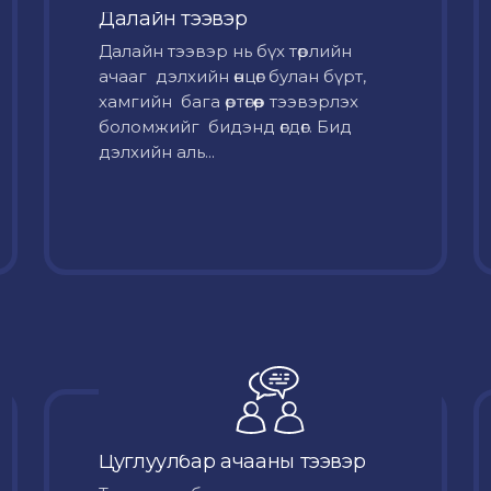
Далайн тээвэр
Далайн тээвэр нь бүх төрлийн
ачааг дэлхийн өнцөг булан бүрт,
хамгийн бага өртөгөөр тээвэрлэх
боломжийг бидэнд өгдөг. Бид
дэлхийн аль...
Цуглуулбар ачааны тээвэр