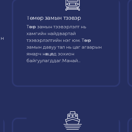
Төмөр замын тээвэр
Төмөр замын тээвэрлэлт нь
хамгийн найдвартай
йн
тээвэрлэлтийн нэг юм. Төмөр
замын давуу тал нь цаг агаарын
ямарч нөхцөлд зохион
байгуулагддаг.Манай...