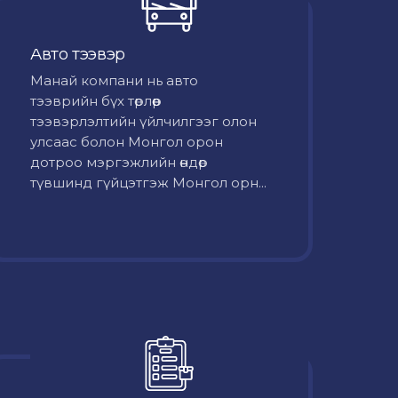
Авто тээвэр
Mанай компани нь авто
тээврийн бүх төрлөөр
тээвэрлэлтийн үйлчилгээг олон
улсаас болон Монгол орон
дотроо мэргэжлийн өндөр
түвшинд гүйцэтгэж Монгол орн...