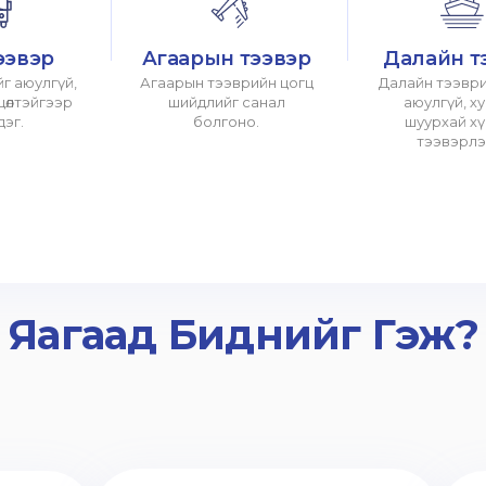
ээвэр
Агаарын тээвэр
Далайн т
г аюулгүй,
Агаарын тээврийн цогц
Далайн тээври
хцөлтэйгээр
шийдлийг санал
аюулгүй, х
дэг.
болгоно.
шуурхай х
тээвэрлэ
Яагаад Биднийг Гэж?