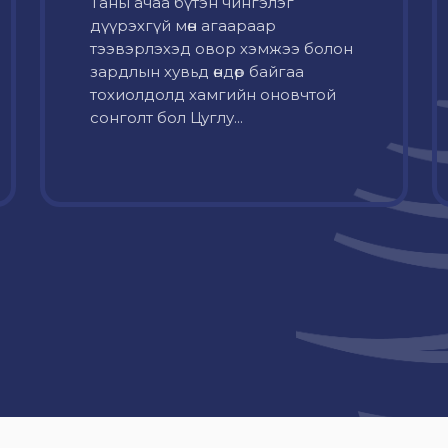
Таны ачаа бүтэн чингэлэг
дүүрэхгүй мөн агаараар
тээвэрлэхэд овор хэмжээ болон
зардлын хувьд өндөр байгаа
тохиолдолд хамгийн оновчтой
сонголт бол Цуглу...