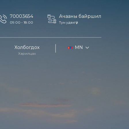
70003654
Ачааны байршил
09:00 - 18:00
Тун удахгүй
Холбогдох
MN
Харилцах