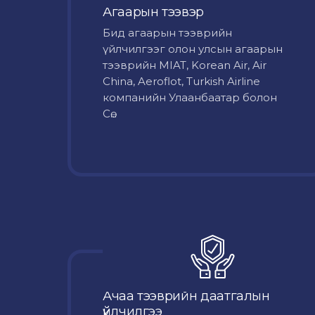
Агаарын тээвэр
Бид агаарын тээврийн
үйлчилгээг олон улсын агаарын
тээврийн MIAT, Korean Air, Air
China, Aeroflot, Turkish Airline
компанийн Улаанбаатар болон
Сө...
Ачаа тээврийн даатгалын
үйлчилгээ