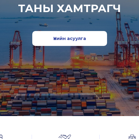
ТАНЫ ХАМТРАГЧ
Үнийн асуулга