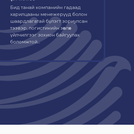
Бид танай компанийн гадаад
харилцааны менежерүүд болон
шаардлагатай бүлэгт зориулсан
тээвэр, логистикийн зөвлөх
үйлчилгээг зохион байгуулах
боломжтой...