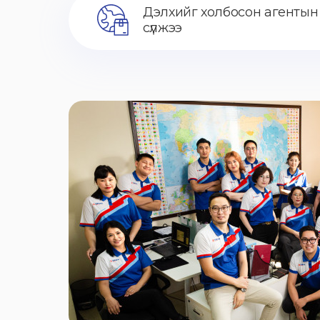
Дэлхийг холбосон агентын
сүлжээ