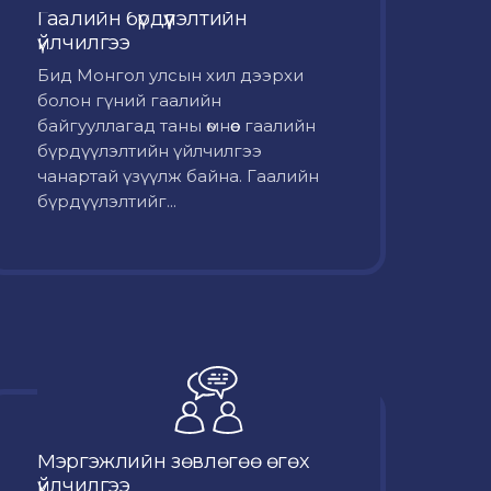
Гаалийн бүрдүүлэлтийн
үйлчилгээ
Бид Монгол улсын хил дээрхи
болон гүний гаалийн
байгууллагад таны өмнөөс гаалийн
бүрдүүлэлтийн үйлчилгээ
чанартай үзүүлж байна. Гаалийн
бүрдүүлэлтийг...
Мэргэжлийн зөвлөгөө өгөх
үйлчилгээ