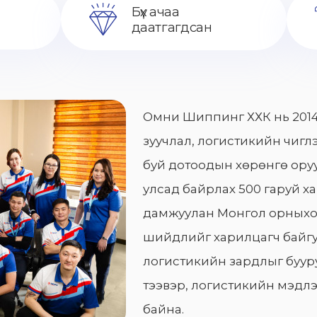
Бүх ачаа
даатгагдсан
Омни Шиппинг ХХК нь 2014
зуучлал, логистикийн чиглэ
буй дотоодын хөрөнгө оруу
улсад байрлах 500 гаруй х
дамжуулан Монгол орныхо
шийдлийг харилцагч байгу
логистикийн зардлыг бууру
тээвэр, логистикийн мэдлэ
байна.