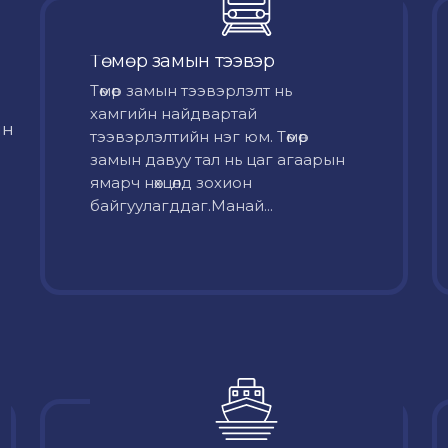
Төмөр замын тээвэр
Төмөр замын тээвэрлэлт нь
хамгийн найдвартай
йн
тээвэрлэлтийн нэг юм. Төмөр
замын давуу тал нь цаг агаарын
ямарч нөхцөлд зохион
байгуулагддаг.Манай...