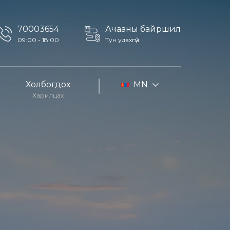
70003654
Ачааны байршил
09:00 - 18:00
Тун удахгүй
Холбогдох
MN
Харилцах