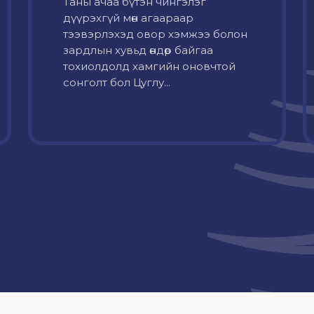
Таны ачаа бүтэн чингэлэг
дүүрэхгүй мөн агаараар
тээвэрлэхэд овор хэмжээ болон
зардлын хувьд өндөр байгаа
тохиолдолд хамгийн оновчтой
сонголт бол Цуглу...