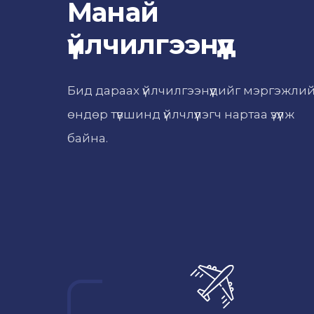
Манай
үйлчилгээнүүд
Бид дараах үйлчилгээнүүдийг мэргэжли
өндөр түвшинд үйлчлүүлэгч нартаа үзүүлж
байна.