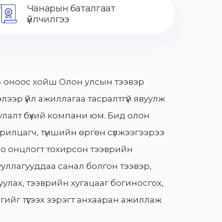
Чанарын баталгаат
үйлчилгээ
 оноос хойш Олон улсын тээвэр
лээр үйл ажиллагаа тасралтгүй явуулж
лалт бүхий компани юм. Бид олон
арилцагч, түншийн өргөн сүлжээгээрээ
о онцлогт тохирсон тээврийн
уллагууддаа санал болгон тээвэр,
улах, тээврийн хугацааг богиносгох,
гийг түгээх зэрэгт анхааран ажиллаж