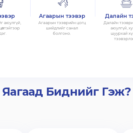
ээвэр
Агаарын тээвэр
Далайн т
г аюулгүй,
Агаарын тээврийн цогц
Далайн тээври
хцөлтэйгээр
шийдлийг санал
аюулгүй, х
дэг.
болгоно.
шуурхай х
тээвэрлэ
Яагаад Биднийг Гэж?