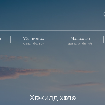
й
Үйлчилгээ
Мэдээлэл
Санал болгох
Шинэлэг бүхнийг
Хөгжилд хөтлөх