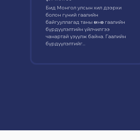
Бид Монгол улсын хил дээрхи
болон гүний гаалийн
байгууллагад таны өмнөөс гаалийн
бүрдүүлэлтийн үйлчилгээ
чанартай үзүүлж байна. Гаалийн
бүрдүүлэлтийг...