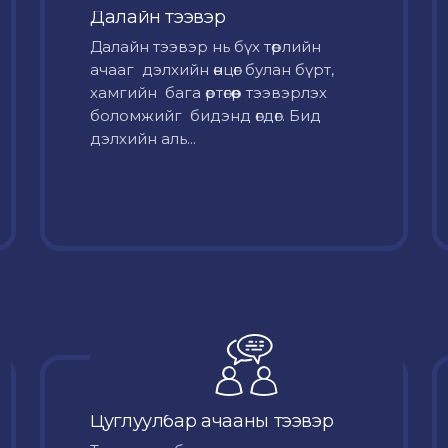
Далайн тээвэр
Далайн тээвэр нь бүх төрлийн
ачааг дэлхийн өнцөг булан бүрт,
хамгийн бага өртөгөөр тээвэрлэх
боломжийг бидэнд өгдөг. Бид
дэлхийн аль...
Цуглуулбар ачааны тээвэр