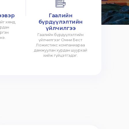
ээвэр
Гаалийн
бүрдүүлэлтийн
йг хямд,
урдан
үйлчилгээ
үргэн
Гаалийн бүрдүүлэлтийн
нэ.
үйлчилгээг Омни Бест
Ложистикс компаниараа
дамжуулан хурдан шуурхай
хийж гүйцэтгэдэг.