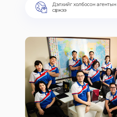
Дэлхийг холбосон агентын
сүлжээ