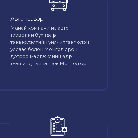
Авто тээвэр
Mанай компани нь авто
тээврийн бүх төрлөөр
тээвэрлэлтийн үйлчилгээг олон
улсаас болон Монгол орон
дотроо мэргэжлийн өндөр
түвшинд гүйцэтгэж Монгол орн...