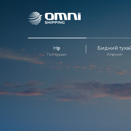
Нүүр
Бидний туха
Гол хуудас
Илүү ихийг