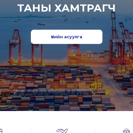
ТАНЫ ХАМТРАГЧ
Үнийн асуулга