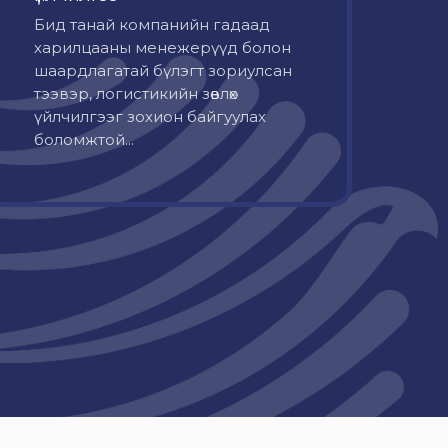
Бид танай компанийн гадаад
харилцааны менежерүүд болон
шаардлагатай бүлэгт зориулсан
тээвэр, логистикийн зөвлөх
үйлчилгээг зохион байгуулах
боломжтой...