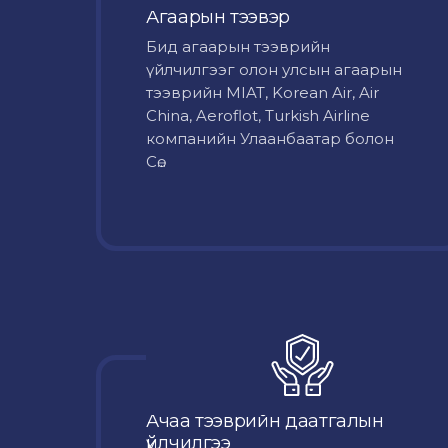
Агаарын тээвэр
Бид агаарын тээврийн
үйлчилгээг олон улсын агаарын
тээврийн MIAT, Korean Air, Air
China, Aeroflot, Turkish Airline
компанийн Улаанбаатар болон
Сө...
Ачаа тээврийн даатгалын
үйлчилгээ