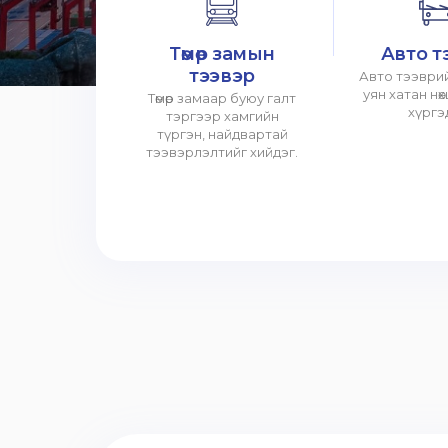
Төмөр замын
Авто т
тээвэр
Авто тээврий
уян хатан нө
Төмөр замаар буюу галт
хүргэ
тэргээр хамгийн
түргэн, найдвартай
тээвэрлэлтийг хийдэг.