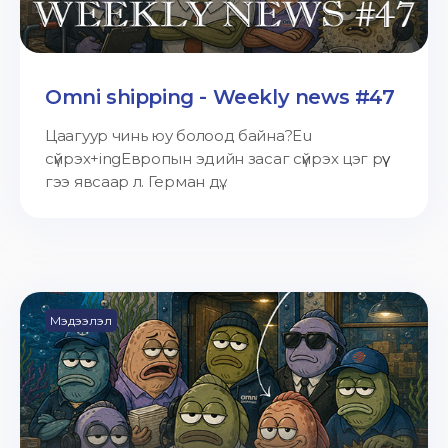
Omni shipping - Weekly news #47
Цаагуур чинь юу болоод байна?Eu
сүйрэх+ingЕвропын эдийн засаг сүйрэх цэг рүү
гээ явсаар л. Герман дү...
Мэдээлэл