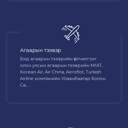
Агаарын тээвэр
Бид агаарын тээврийн үйлчилгээг
олон улсын агаарын тээврийн MIAT,
Korean Air, Air China, Aeroflot, Turkish
Airline компанийн Улаанбаатар болон
Сө...