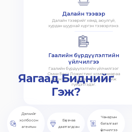
Далайн тээвэр
Далайн тээврийг хямд, аюулгүй,
хурдан шуурхай хүргэн тээвэрлэнэ.
Гаалийн бүрдүүлэлтийн
үйлчилгээ
Гаалийн бүрдүүлэлтийн үйлчилгээг
Яагаад Биднийг
Омни Бест Ложистикс компаниараа
дамжуулан хурдан шуурхай хийж
гүйцэтгэдэг.
Гэж?
Дэлхийг
Чанарын
холбосон
Бүх ачаа
баталгаат
агентын
даатгагдсан
үйлчилгээ