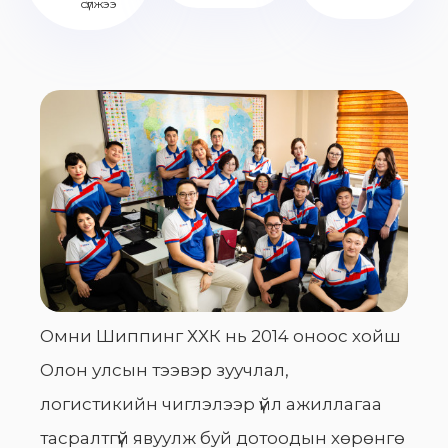
сүлжээ
Омни Шиппинг ХХК нь 2014 оноос хойш
Олон улсын тээвэр зуучлал,
логистикийн чиглэлээр үйл ажиллагаа
тасралтгүй явуулж буй дотоодын хөрөнгө