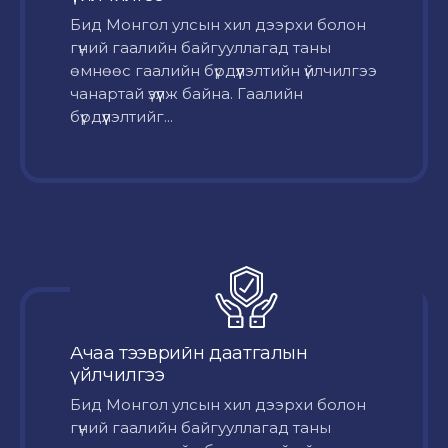
Бид Монгол улсын хил дээрхи болон
гүний гаалийн байгууллагад таны
өмнөөс гаалийн бүрдүүлэлтийн үйлчилгээ
чанартай үзүүлж байна. Гаалийн
бүрдүүлэлтийг...
Ачаа тээврийн даатгалын
үйлчилгээ
Бид Монгол улсын хил дээрхи болон
гүний гаалийн байгууллагад таны