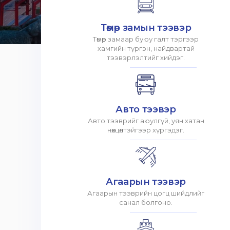
Төмөр замын тээвэр
Төмөр замаар буюу галт тэргээр
хамгийн түргэн, найдвартай
тээвэрлэлтийг хийдэг.
Авто тээвэр
Авто тээврийг аюулгүй, уян хатан
нөхцөлтэйгээр хүргэдэг.
Агаарын тээвэр
Агаарын тээврийн цогц шийдлийг
санал болгоно.