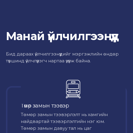
Манай үйлчилгээнүүд
Бид дараах үйлчилгээнүүдийг мэргэжлийн өндөр
түвшинд үйлчлүүлэгч нартаа үзүүлж байна.
Төмөр замын тээвэр
Төмөр замын тээвэрлэлт нь хамгийн
найдвартай тээвэрлэлтийн нэг юм.
Төмөр замын давуу тал нь цаг