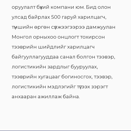
оруулалт бүхий компани юм. Бид олон
улсад байрлах 500 гаруй харилцагч,
түншийн өргөн сүлжээгээрээ дамжуулан
Монгол орныхоо онцлогт тохирсон
тээврийн шийдлийг харилцагч
байгууллагууддаа санал болгон тээвэр,
логистикийн зардлыг бууруулах,
тээврийн хугацааг богиносгох, тээвэр,
логистикийн мэдлэгийг түгээх зэрэгт
анхааран ажиллаж байна.