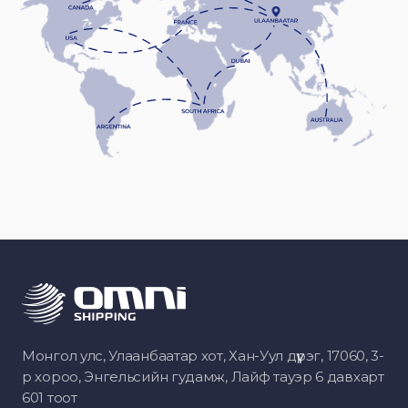
Монгол улс, Улаанбаатар хот, Хан-Уул дүүрэг, 17060, 3-
р хороо, Энгельсийн гудамж, Лайф тауэр 6 давхарт
601 тоот