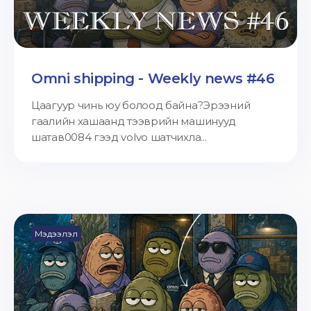
Omni shipping - Weekly news #46
Цаагуур чинь юу болоод байна?Эрээний
гаалийн хашаанд тээврийн машинууд
шатав0084 гээд volvo шатчихла...
Мэдээлэл