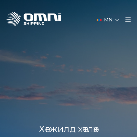
MN
Хөгжилд хөтлөх