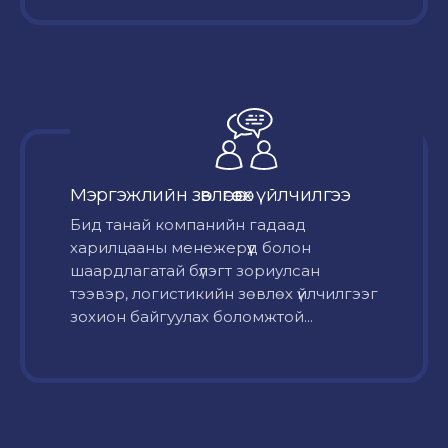
Мэргэжлийн зөвлөгөө өгөх үйлчилгээ
Бид танай компанийн гадаад
харилцааны менежерүүд болон
шаардлагатай бүлэгт зориулсан
тээвэр, логистикийн зөвлөх үйлчилгээг
зохион байгуулах боломжтой...