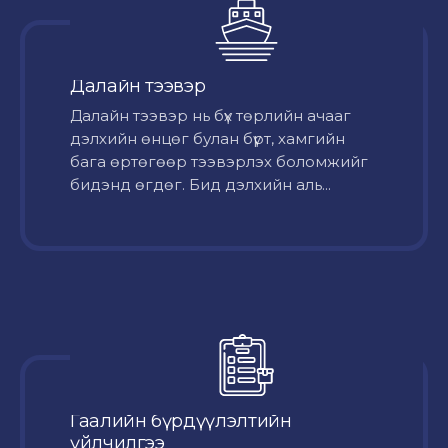
Далайн тээвэр
Далайн тээвэр нь бүх төрлийн ачааг
дэлхийн өнцөг булан бүрт, хамгийн
бага өртөгөөр тээвэрлэх боломжийг
бидэнд өгдөг. Бид дэлхийн аль...
Гаалийн бүрдүүлэлтийн
үйлчилгээ