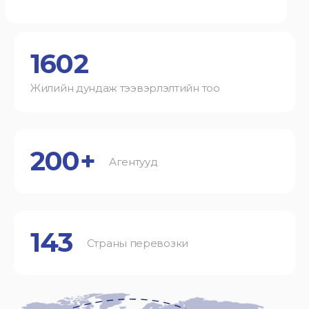
1602
Жилийн дундаж тээвэрлэлтийн тоо
200+
Агентууд
143
Страны перевозки