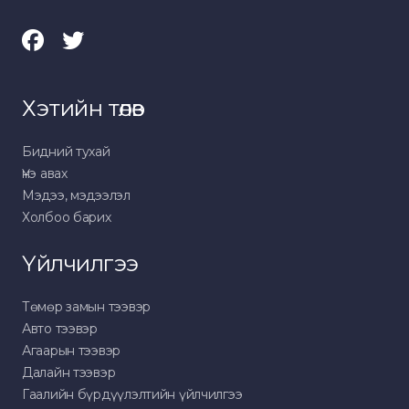
Хэтийн төлөв
Бидний тухай
Үнэ авах
Мэдээ, мэдээлэл
Холбоо барих
Үйлчилгээ
Төмөр замын тээвэр
Авто тээвэр
Агаарын тээвэр
Далайн тээвэр
Гаалийн бүрдүүлэлтийн үйлчилгээ