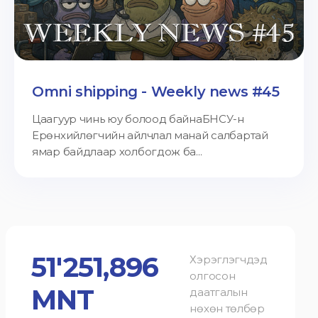
Omni shipping - Weekly news #45
Цаагуур чинь юу болоод байнаБНСУ-н
Ерөнхийлөгчийн айлчлал манай салбартай
ямар байдлаар холбогдож ба...
51'251,896
Хэрэглэгчдэд
олгосон
MNT
даатгалын
нөхөн төлбөр