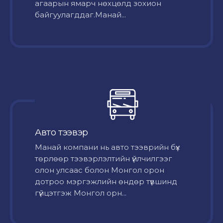
агаарын ямарч нөхцөлд зохион
байгуулагддаг.Манай...
Авто тээвэр
Mанай компани нь авто тээврийн бүх
төрлөөр тээвэрлэлтийн үйлчилгээг
олон улсаас болон Монгол орон
дотроо мэргэжлийн өндөр түвшинд
гүйцэтгэж Монгол орн...