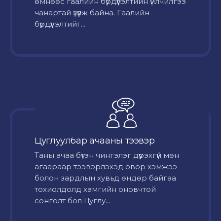
өмнөөс гаалийн бүрдүүлэлтийн үйлчилгээ
чанартай үзүүлж байна. Гаалийн
бүрдүүлэлтийг...
Цуглуулбар ачааны тээвэр
Таны ачаа бүтэн чингэлэг дүүрэхгүй мөн
агаараар тээвэрлэхэд овор хэмжээ
болон зардлын хувьд өндөр байгаа
тохиолдолд хамгийн оновчтой
сонголт бол Цуглу...