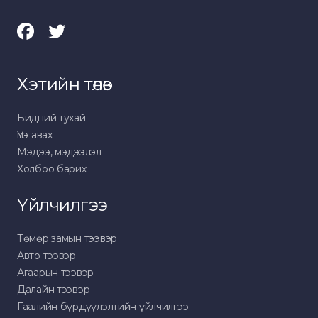
Хэтийн төлөв
Бидний тухай
Үнэ авах
Мэдээ, мэдээлэл
Холбоо барих
Үйлчилгээ
Төмөр замын тээвэр
Авто тээвэр
Агаарын тээвэр
Далайн тээвэр
Гаалийн бүрдүүлэлтийн үйлчилгээ