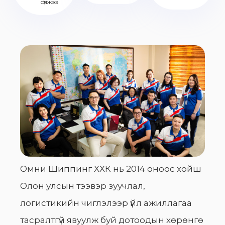
сүлжээ
Омни Шиппинг ХХК нь 2014 оноос хойш
Олон улсын тээвэр зуучлал,
логистикийн чиглэлээр үйл ажиллагаа
тасралтгүй явуулж буй дотоодын хөрөнгө