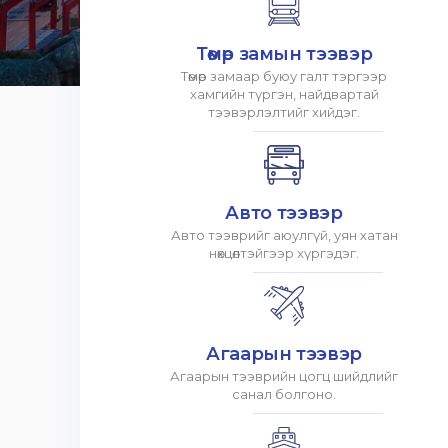
Төмөр замын тээвэр
Төмөр замаар буюу галт тэргээр
хамгийн түргэн, найдвартай
тээвэрлэлтийг хийдэг.
Авто тээвэр
Авто тээврийг аюулгүй, уян хатан
нөхцөлтэйгээр хүргэдэг.
Агаарын тээвэр
Агаарын тээврийн цогц шийдлийг
санал болгоно.