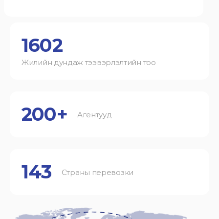
1602
Жилийн дундаж тээвэрлэлтийн тоо
200+
Агентууд
143
Страны перевозки