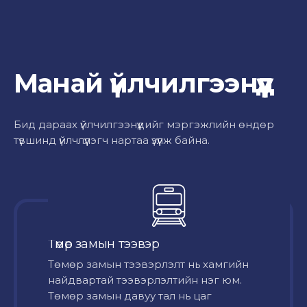
Манай үйлчилгээнүүд
Бид дараах үйлчилгээнүүдийг мэргэжлийн өндөр
түвшинд үйлчлүүлэгч нартаа үзүүлж байна.
Төмөр замын тээвэр
Төмөр замын тээвэрлэлт нь хамгийн
найдвартай тээвэрлэлтийн нэг юм.
Төмөр замын давуу тал нь цаг