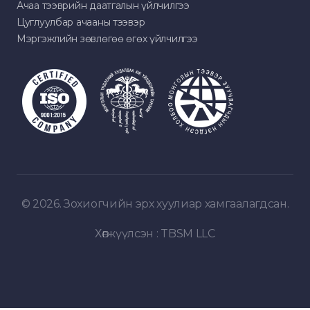
Ачаа тээврийн даатгалын үйлчилгээ
Цуглуулбар ачааны тээвэр
Мэргэжлийн зөвлөгөө өгөх үйлчилгээ
© 2026. Зохиогчийн эрх хуулиар хамгаалагдсан.
Хөгжүүлсэн :
TBSM LLC