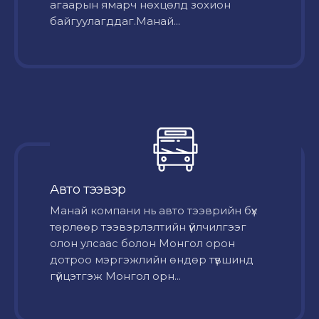
агаарын ямарч нөхцөлд зохион
байгуулагддаг.Манай...
Авто тээвэр
Mанай компани нь авто тээврийн бүх
төрлөөр тээвэрлэлтийн үйлчилгээг
олон улсаас болон Монгол орон
дотроо мэргэжлийн өндөр түвшинд
гүйцэтгэж Монгол орн...