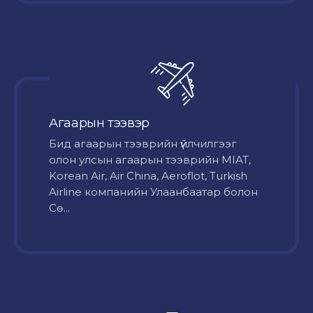
Агаарын тээвэр
Бид агаарын тээврийн үйлчилгээг
олон улсын агаарын тээврийн MIAT,
Korean Air, Air China, Aeroflot, Turkish
Airline компанийн Улаанбаатар болон
Сө...