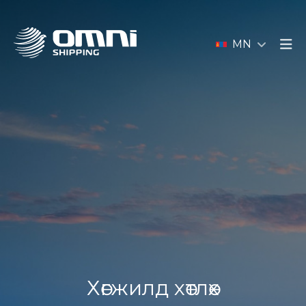
MN
Хөгжилд хөтлөх