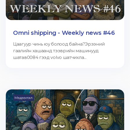
Omni shipping - Weekly news #46
Цаагуур чинь юу болоод байна?Эрээний
гаалийн хашаанд тээврийн машинууд
шатав0084 гээд volvo шатчихла...
Мэдээлэл