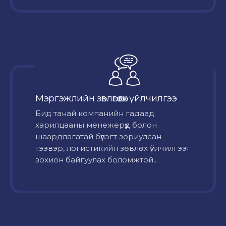
Мэргэжлийн зөвлөгөө өгөх үйлчилгээ
Бид танай компанийн гадаад
харилцааны менежерүүд болон
шаардлагатай бүлэгт зориулсан
тээвэр, логистикийн зөвлөх үйлчилгээг
зохион байгуулах боломжтой...