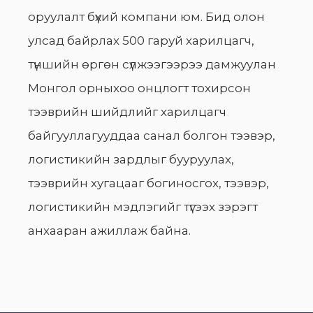
оруулалт бүхий компани юм. Бид олон
улсад байрлах 500 гаруй харилцагч,
түншийн өргөн сүлжээгээрээ дамжуулан
Монгол орныхоо онцлогт тохирсон
тээврийн шийдлийг харилцагч
байгууллагууддаа санал болгон тээвэр,
логистикийн зардлыг бууруулах,
тээврийн хугацааг богиносгох, тээвэр,
логистикийн мэдлэгийг түгээх зэрэгт
анхааран ажиллаж байна.