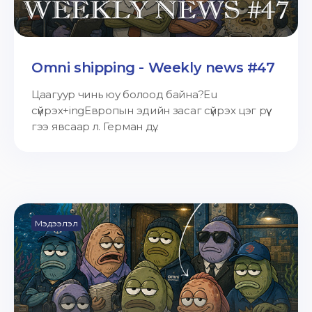
Omni shipping - Weekly news #47
Цаагуур чинь юу болоод байна?Eu
сүйрэх+ingЕвропын эдийн засаг сүйрэх цэг рүү
гээ явсаар л. Герман дү...
Мэдээлэл