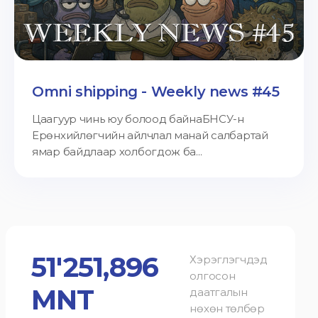
Omni shipping - Weekly news #45
Цаагуур чинь юу болоод байнаБНСУ-н
Ерөнхийлөгчийн айлчлал манай салбартай
ямар байдлаар холбогдож ба...
51'251,896
Хэрэглэгчдэд
олгосон
MNT
даатгалын
нөхөн төлбөр