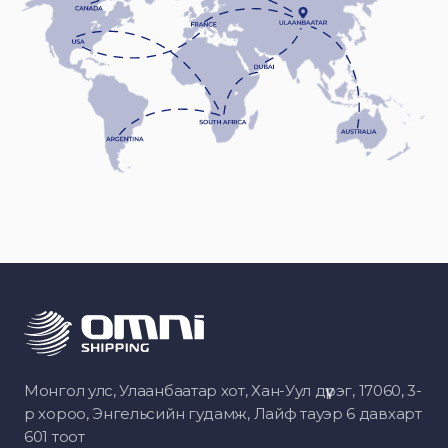
Монгол улс, Улаанбаатар хот, Хан-Уул дүүрэг, 17060, 3-
р хороо, Энгельсийн гудамж, Лайф тауэр 6 давхарт
601 тоот