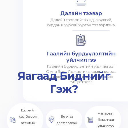
Далайн тээвэр
Далайн тээврийг хямд, аюулгүй,
хурдан шуурхай хүргэн тээвэрлэнэ.
Гаалийн бүрдүүлэлтийн
үйлчилгээ
Гаалийн бүрдүүлэлтийн үйлчилгээг
Яагаад Биднийг
Омни Бест Ложистикс компаниараа
дамжуулан хурдан шуурхай хийж
гүйцэтгэдэг.
Гэж?
Дэлхийг
Чанарын
холбосон
Бүх ачаа
баталгаат
агентын
даатгагдсан
үйлчилгээ