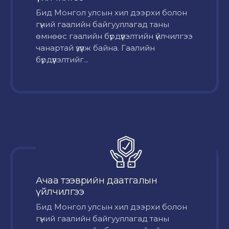
Бид Монгол улсын хил дээрхи болон
гүний гаалийн байгууллагад таны
өмнөөс гаалийн бүрдүүлэлтийн үйлчилгээ
чанартай үзүүлж байна. Гаалийн
бүрдүүлэлтийг...
Ачаа тээврийн даатгалын
үйлчилгээ
Бид Монгол улсын хил дээрхи болон
гүний гаалийн байгууллагад таны