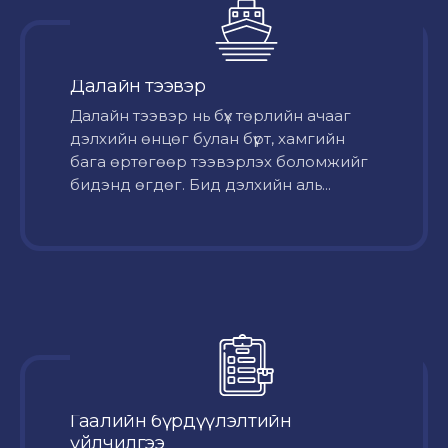
Далайн тээвэр
Далайн тээвэр нь бүх төрлийн ачааг
дэлхийн өнцөг булан бүрт, хамгийн
бага өртөгөөр тээвэрлэх боломжийг
бидэнд өгдөг. Бид дэлхийн аль...
Гаалийн бүрдүүлэлтийн
үйлчилгээ