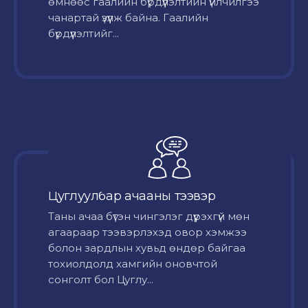
өмнөөс гаалийн бүрдүүлэлтийн үйлчилгээ
чанартай үзүүлж байна. Гаалийн
бүрдүүлэлтийг...
Цуглуулбар ачааны тээвэр
Таны ачаа бүтэн чингэлэг дүүрэхгүй мөн
агаараар тээвэрлэхэд овор хэмжээ
болон зардлын хувьд өндөр байгаа
тохиолдолд хамгийн оновчтой
сонголт бол Цуглу...