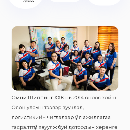
сүлжээ
Омни Шиппинг ХХК нь 2014 оноос хойш
Олон улсын тээвэр зуучлал,
логистикийн чиглэлээр үйл ажиллагаа
тасралтгүй явуулж буй дотоодын хөрөнгө