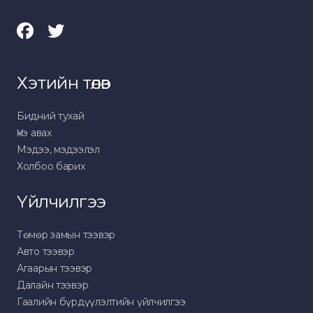
Хэтийн төлөв
Бидний тухай
Үнэ авах
Мэдээ, мэдээлэл
Холбоо барих
Үйлчилгээ
Төмөр замын тээвэр
Авто тээвэр
Агаарын тээвэр
Далайн тээвэр
Гаалийн бүрдүүлэлтийн үйлчилгээ