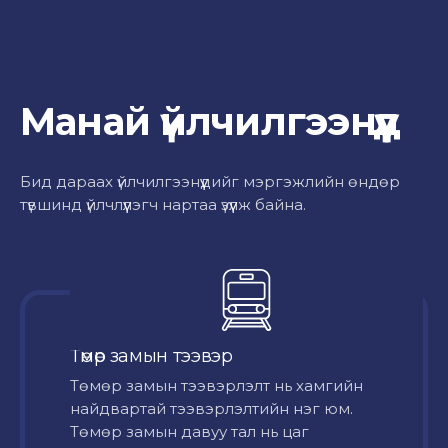
Манай үйлчилгээнүүд
Бид дараах үйлчилгээнүүдийг мэргэжлийн өндөр
түвшинд үйлчлүүлэгч нартаа үзүүлж байна.
Төмөр замын тээвэр
Төмөр замын тээвэрлэлт нь хамгийн
найдвартай тээвэрлэлтийн нэг юм.
Төмөр замын давуу тал нь цаг