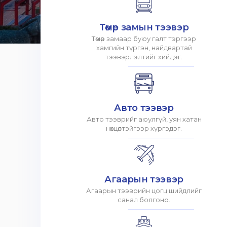
Төмөр замын тээвэр
Төмөр замаар буюу галт тэргээр
хамгийн түргэн, найдвартай
тээвэрлэлтийг хийдэг.
Авто тээвэр
Авто тээврийг аюулгүй, уян хатан
нөхцөлтэйгээр хүргэдэг.
Агаарын тээвэр
Агаарын тээврийн цогц шийдлийг
санал болгоно.