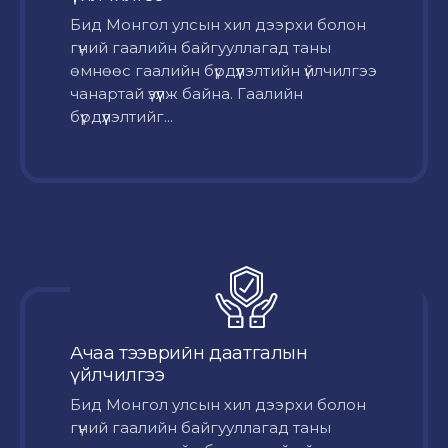
Бид Монгол улсын хил дээрхи болон
гүний гаалийн байгууллагад таны
өмнөөс гаалийн бүрдүүлэлтийн үйлчилгээ
чанартай үзүүлж байна. Гаалийн
бүрдүүлэлтийг...
Ачаа тээврийн даатгалын
үйлчилгээ
Бид Монгол улсын хил дээрхи болон
гүний гаалийн байгууллагад таны