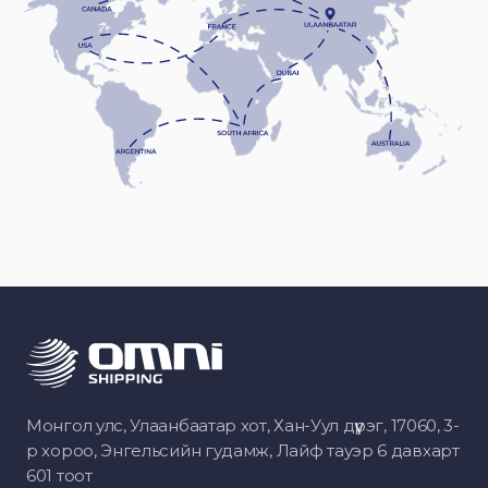
Монгол улс, Улаанбаатар хот, Хан-Уул дүүрэг, 17060, 3-
р хороо, Энгельсийн гудамж, Лайф тауэр 6 давхарт
601 тоот