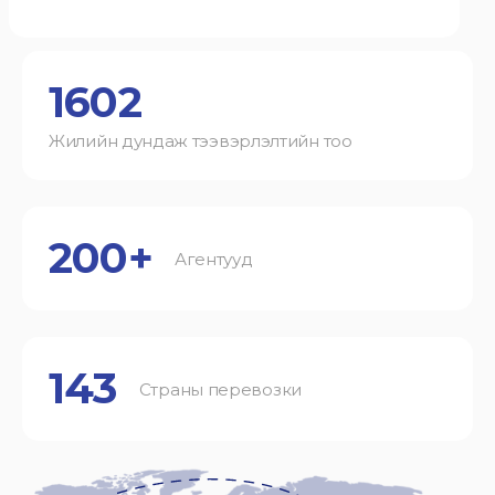
1602
Жилийн дундаж тээвэрлэлтийн тоо
200+
Агентууд
143
Страны перевозки