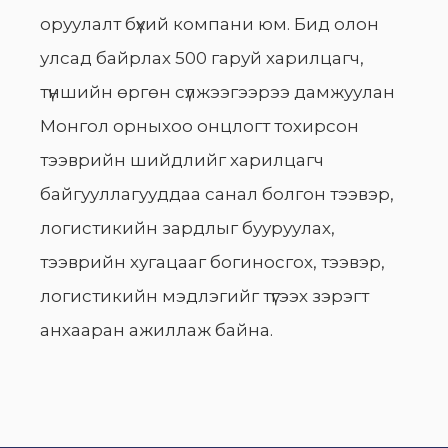
оруулалт бүхий компани юм. Бид олон
улсад байрлах 500 гаруй харилцагч,
түншийн өргөн сүлжээгээрээ дамжуулан
Монгол орныхоо онцлогт тохирсон
тээврийн шийдлийг харилцагч
байгууллагууддаа санал болгон тээвэр,
логистикийн зардлыг бууруулах,
тээврийн хугацааг богиносгох, тээвэр,
логистикийн мэдлэгийг түгээх зэрэгт
анхааран ажиллаж байна.