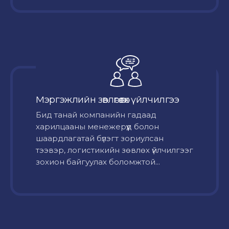
Мэргэжлийн зөвлөгөө өгөх үйлчилгээ
Бид танай компанийн гадаад
харилцааны менежерүүд болон
шаардлагатай бүлэгт зориулсан
тээвэр, логистикийн зөвлөх үйлчилгээг
зохион байгуулах боломжтой...