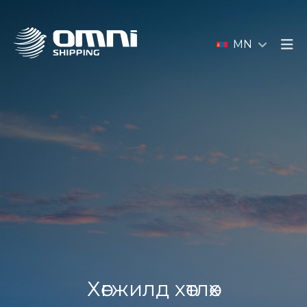
MN
Хөгжилд хөтлөх