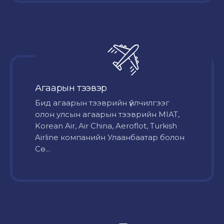
Агаарын тээвэр
Бид агаарын тээврийн үйлчилгээг
олон улсын агаарын тээврийн MIAT,
Korean Air, Air China, Aeroflot, Turkish
Airline компанийн Улаанбаатар болон
Сө...