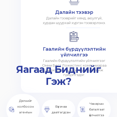
Далайн тээвэр
Далайн тээврийг хямд, аюулгүй,
хурдан шуурхай хүргэн тээвэрлэнэ.
Гаалийн бүрдүүлэлтийн
үйлчилгээ
Гаалийн бүрдүүлэлтийн үйлчилгээг
Яагаад Биднийг
Омни Бест Ложистикс компаниараа
дамжуулан хурдан шуурхай хийж
гүйцэтгэдэг.
Гэж?
Дэлхийг
Чанарын
холбосон
Бүх ачаа
баталгаат
агентын
даатгагдсан
үйлчилгээ