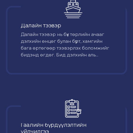
Далайн тээвэр
Далайн тээвэр нь бүх төрлийн ачааг
дэлхийн өнцөг булан бүрт, хамгийн
бага өртөгөөр тээвэрлэх боломжийг
бидэнд өгдөг. Бид дэлхийн аль...
Гаалийн бүрдүүлэлтийн
үйлчилгээ