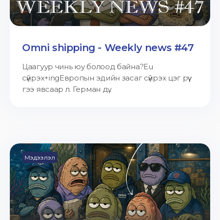
Omni shipping - Weekly news #47
Цаагуур чинь юу болоод байна?Eu
сүйрэх+ingЕвропын эдийн засаг сүйрэх цэг рүү
гээ явсаар л. Герман дү...
Мэдээлэл