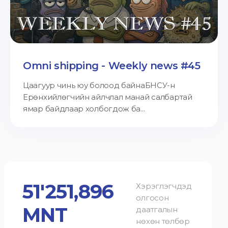
Omni shipping - Weekly news #45
Цаагуур чинь юу болоод байнаБНСУ-н
Ерөнхийлөгчийн айлчлал манай салбартай
ямар байдлаар холбогдож ба...
51'251,896
Хэрэглэгчдэд
олгосон
MNT
даатгалын
нөхөн төлбөр