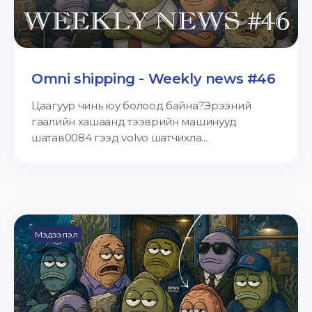
Omni shipping - Weekly news #46
Цаагуур чинь юу болоод байна?Эрээний
гаалийн хашаанд тээврийн машинууд
шатав0084 гээд volvo шатчихла...
Мэдээлэл