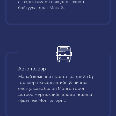
агаарын ямарч нөхцөлд зохион
байгуулагддаг.Манай...
Авто тээвэр
Mанай компани нь авто тээврийн бүх
төрлөөр тээвэрлэлтийн үйлчилгээг
олон улсаас болон Монгол орон
дотроо мэргэжлийн өндөр түвшинд
гүйцэтгэж Монгол орн...