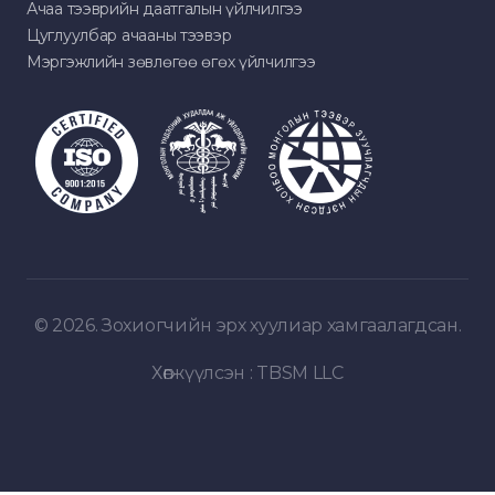
Ачаа тээврийн даатгалын үйлчилгээ
Цуглуулбар ачааны тээвэр
Мэргэжлийн зөвлөгөө өгөх үйлчилгээ
© 2026. Зохиогчийн эрх хуулиар хамгаалагдсан.
Хөгжүүлсэн :
TBSM LLC