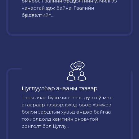
өмнөөс гаалийн бүрдүүлэлтийн үйлчилгээ
чанартай үзүүлж байна. Гаалийн
бүрдүүлэлтийг...
Цуглуулбар ачааны тээвэр
Таны ачаа бүтэн чингэлэг дүүрэхгүй мөн
агаараар тээвэрлэхэд овор хэмжээ
болон зардлын хувьд өндөр байгаа
тохиолдолд хамгийн оновчтой
сонголт бол Цуглу...