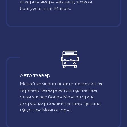
агаарын ямарч нөхцөлд зохион
байгуулагддаг.Манай...
Авто тээвэр
Mанай компани нь авто тээврийн бүх
төрлөөр тээвэрлэлтийн үйлчилгээг
олон улсаас болон Монгол орон
дотроо мэргэжлийн өндөр түвшинд
гүйцэтгэж Монгол орн...