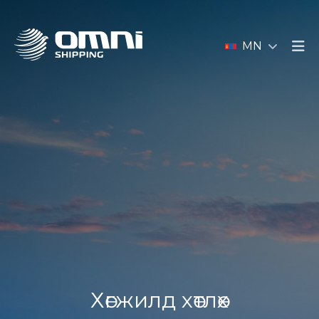
MN
Хөгжилд хөтлөх