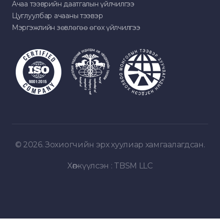
Ачаа тээврийн даатгалын үйлчилгээ
Цуглуулбар ачааны тээвэр
Мэргэжлийн зөвлөгөө өгөх үйлчилгээ
© 2026. Зохиогчийн эрх хуулиар хамгаалагдсан.
Хөгжүүлсэн :
TBSM LLC