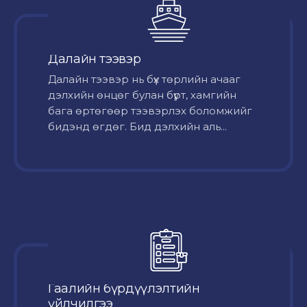
Далайн тээвэр
Далайн тээвэр нь бүх төрлийн ачааг
дэлхийн өнцөг булан бүрт, хамгийн
бага өртөгөөр тээвэрлэх боломжийг
бидэнд өгдөг. Бид дэлхийн аль...
Гаалийн бүрдүүлэлтийн
үйлчилгээ