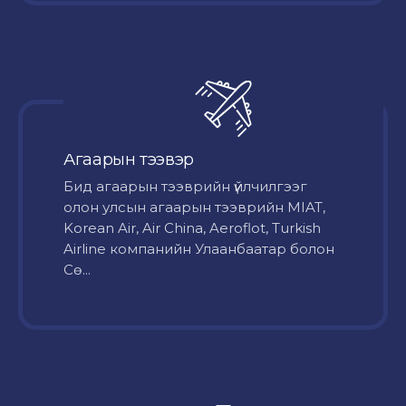
Агаарын тээвэр
Бид агаарын тээврийн үйлчилгээг
олон улсын агаарын тээврийн MIAT,
Korean Air, Air China, Aeroflot, Turkish
Airline компанийн Улаанбаатар болон
Сө...