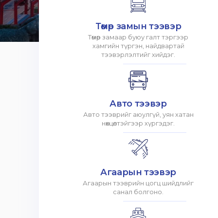
Төмөр замын тээвэр
Төмөр замаар буюу галт тэргээр
хамгийн түргэн, найдвартай
тээвэрлэлтийг хийдэг.
Авто тээвэр
Авто тээврийг аюулгүй, уян хатан
нөхцөлтэйгээр хүргэдэг.
Агаарын тээвэр
Агаарын тээврийн цогц шийдлийг
санал болгоно.