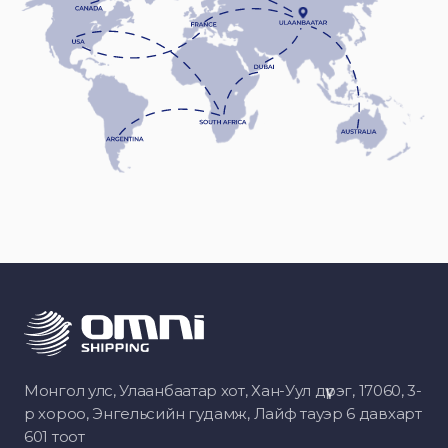
Монгол улс, Улаанбаатар хот, Хан-Уул дүүрэг, 17060, 3-
р хороо, Энгельсийн гудамж, Лайф тауэр 6 давхарт
601 тоот