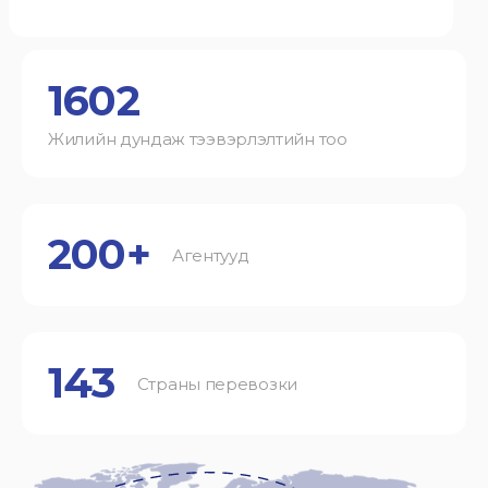
1602
Жилийн дундаж тээвэрлэлтийн тоо
200+
Агентууд
143
Страны перевозки