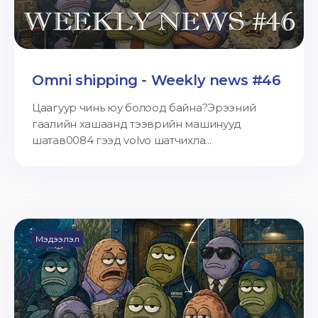
Omni shipping - Weekly news #46
Цаагуур чинь юу болоод байна?Эрээний
гаалийн хашаанд тээврийн машинууд
шатав0084 гээд volvo шатчихла...
Мэдээлэл