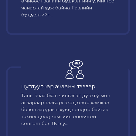
өмнөөс гаалийн бүрдүүлэлтийн үйлчилгээ
чанартай үзүүлж байна. Гаалийн
бүрдүүлэлтийг...
Цуглуулбар ачааны тээвэр
Таны ачаа бүтэн чингэлэг дүүрэхгүй мөн
агаараар тээвэрлэхэд овор хэмжээ
болон зардлын хувьд өндөр байгаа
тохиолдолд хамгийн оновчтой
сонголт бол Цуглу...