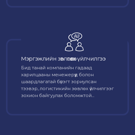
Мэргэжлийн зөвлөгөө өгөх үйлчилгээ
Бид танай компанийн гадаад
харилцааны менежерүүд болон
шаардлагатай бүлэгт зориулсан
тээвэр, логистикийн зөвлөх үйлчилгээг
зохион байгуулах боломжтой...