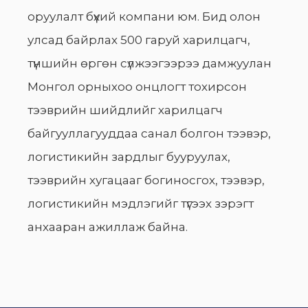
оруулалт бүхий компани юм. Бид олон
улсад байрлах 500 гаруй харилцагч,
түншийн өргөн сүлжээгээрээ дамжуулан
Монгол орныхоо онцлогт тохирсон
тээврийн шийдлийг харилцагч
байгууллагууддаа санал болгон тээвэр,
логистикийн зардлыг бууруулах,
тээврийн хугацааг богиносгох, тээвэр,
логистикийн мэдлэгийг түгээх зэрэгт
анхааран ажиллаж байна.