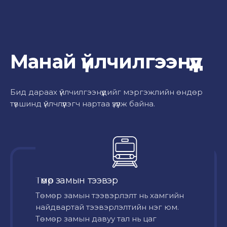
Манай үйлчилгээнүүд
Бид дараах үйлчилгээнүүдийг мэргэжлийн өндөр
түвшинд үйлчлүүлэгч нартаа үзүүлж байна.
Төмөр замын тээвэр
Төмөр замын тээвэрлэлт нь хамгийн
найдвартай тээвэрлэлтийн нэг юм.
Төмөр замын давуу тал нь цаг