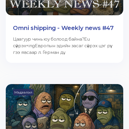
Omni shipping - Weekly news #47
Цаагуур чинь юу болоод байна?Eu
сүйрэх+ingЕвропын эдийн засаг сүйрэх цэг рүү
гээ явсаар л. Герман дү...
Мэдээлэл