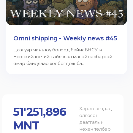
Omni shipping - Weekly news #45
Цаагуур чинь юу болоод байнаБНСУ-н
Ерөнхийлөгчийн айлчлал манай салбартай
ямар байдлаар холбогдож ба...
51'251,896
Хэрэглэгчдэд
олгосон
MNT
даатгалын
нөхөн төлбөр