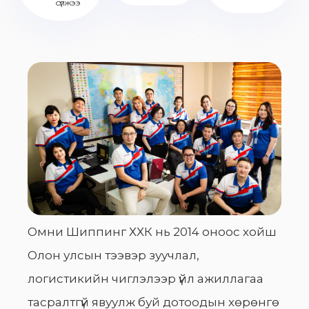
сүлжээ
Омни Шиппинг ХХК нь 2014 оноос хойш
Олон улсын тээвэр зуучлал,
логистикийн чиглэлээр үйл ажиллагаа
тасралтгүй явуулж буй дотоодын хөрөнгө