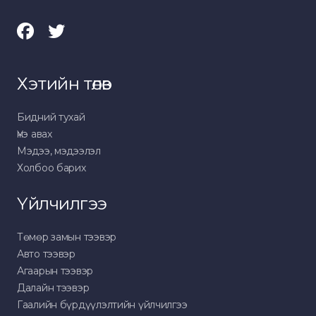
Хэтийн төлөв
Бидний тухай
Үнэ авах
Мэдээ, мэдээлэл
Холбоо барих
Үйлчилгээ
Төмөр замын тээвэр
Авто тээвэр
Агаарын тээвэр
Далайн тээвэр
Гаалийн бүрдүүлэлтийн үйлчилгээ