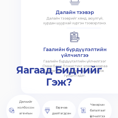
Далайн тээвэр
Далайн тээврийг хямд, аюулгүй,
хурдан шуурхай хүргэн тээвэрлэнэ.
Гаалийн бүрдүүлэлтийн
үйлчилгээ
Гаалийн бүрдүүлэлтийн үйлчилгээг
Яагаад Биднийг
Омни Бест Ложистикс компаниараа
дамжуулан хурдан шуурхай хийж
гүйцэтгэдэг.
Гэж?
Дэлхийг
Чанарын
холбосон
Бүх ачаа
баталгаат
агентын
даатгагдсан
үйлчилгээ