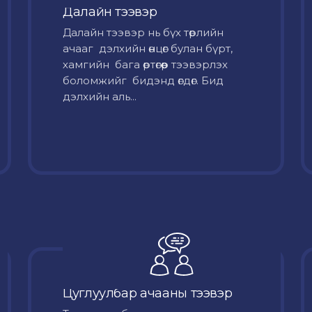
Далайн тээвэр
Далайн тээвэр нь бүх төрлийн
ачааг дэлхийн өнцөг булан бүрт,
хамгийн бага өртөгөөр тээвэрлэх
боломжийг бидэнд өгдөг. Бид
дэлхийн аль...
Цуглуулбар ачааны тээвэр