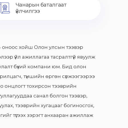
Чанарын баталгаат
үйлчилгээ
 оноос хойш Олон улсын тээвэр
лээр үйл ажиллагаа тасралтгүй явуулж
лалт бүхий компани юм. Бид олон
арилцагч, түншийн өргөн сүлжээгээрээ
о онцлогт тохирсон тээврийн
уллагууддаа санал болгон тээвэр,
улах, тээврийн хугацааг богиносгох,
гийг түгээх зэрэгт анхааран ажиллаж