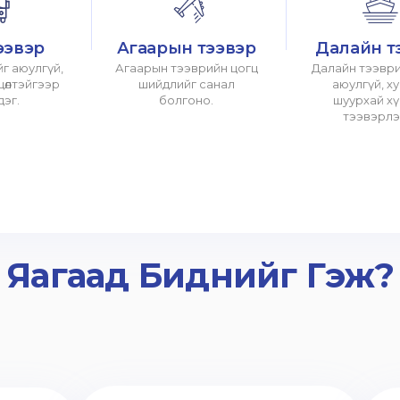
ээвэр
Агаарын тээвэр
Далайн т
г аюулгүй,
Агаарын тээврийн цогц
Далайн тээври
хцөлтэйгээр
шийдлийг санал
аюулгүй, х
дэг.
болгоно.
шуурхай х
тээвэрлэ
Яагаад Биднийг Гэж?