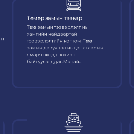
Төмөр замын тээвэр
Төмөр замын тээвэрлэлт нь
хамгийн найдвартай
йн
тээвэрлэлтийн нэг юм. Төмөр
замын давуу тал нь цаг агаарын
ямарч нөхцөлд зохион
байгуулагддаг.Манай...