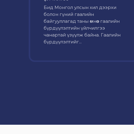
Бид Монгол улсын хил дээрхи
болон гүний гаалийн
байгууллагад таны өмнөөс гаалийн
бүрдүүлэлтийн үйлчилгээ
чанартай үзүүлж байна. Гаалийн
бүрдүүлэлтийг...