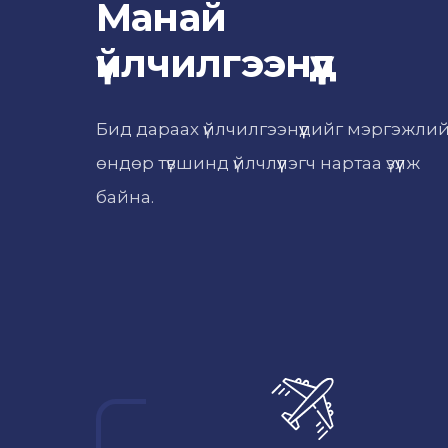
Манай
үйлчилгээнүүд
Бид дараах үйлчилгээнүүдийг мэргэжли
өндөр түвшинд үйлчлүүлэгч нартаа үзүүлж
байна.