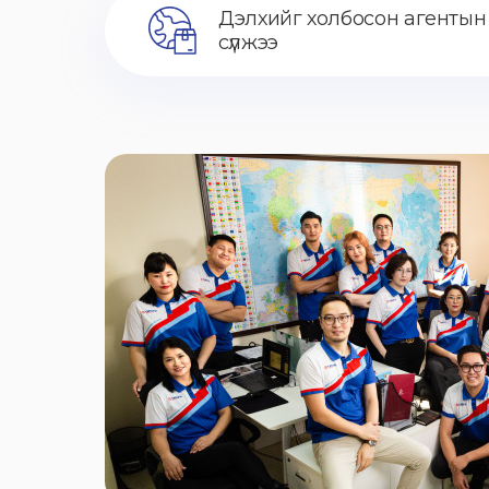
Дэлхийг холбосон агентын
сүлжээ