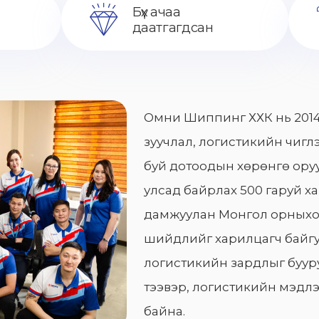
Бүх ачаа
даатгагдсан
Омни Шиппинг ХХК нь 2014
зуучлал, логистикийн чиглэ
буй дотоодын хөрөнгө оруу
улсад байрлах 500 гаруй х
дамжуулан Монгол орныхо
шийдлийг харилцагч байгу
логистикийн зардлыг бууру
тээвэр, логистикийн мэдлэ
байна.