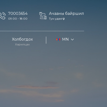
70003654
Ачааны байршил
09:00 - 18:00
Тун удахгүй
Холбогдох
MN
Харилцах