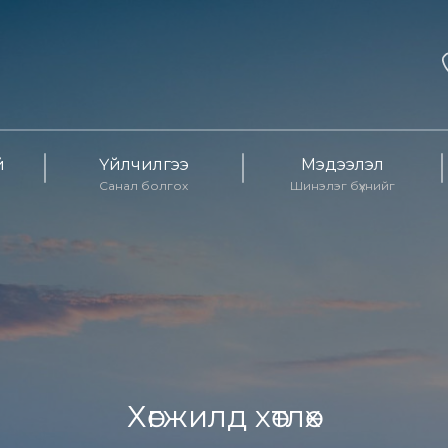
й
Үйлчилгээ
Мэдээлэл
Санал болгох
Шинэлэг бүхнийг
Хөгжилд хөтлөх