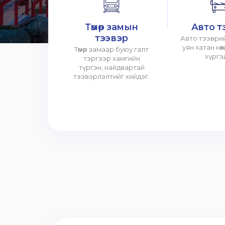
Төмөр замын
Авто т
тээвэр
Авто тээврий
уян хатан нө
Төмөр замаар буюу галт
хүргэ
тэргээр хамгийн
түргэн, найдвартай
тээвэрлэлтийг хийдэг.