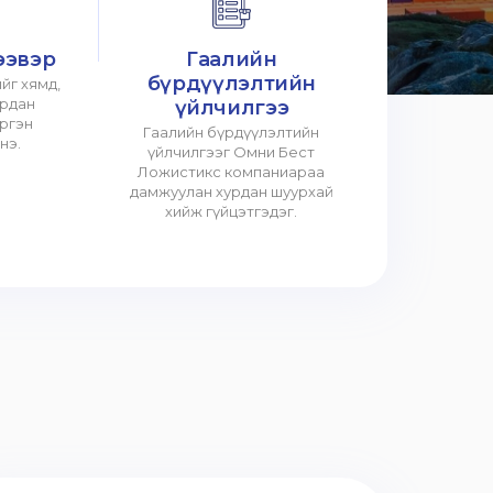
ээвэр
Гаалийн
бүрдүүлэлтийн
йг хямд,
урдан
үйлчилгээ
үргэн
Гаалийн бүрдүүлэлтийн
нэ.
үйлчилгээг Омни Бест
Ложистикс компаниараа
дамжуулан хурдан шуурхай
хийж гүйцэтгэдэг.