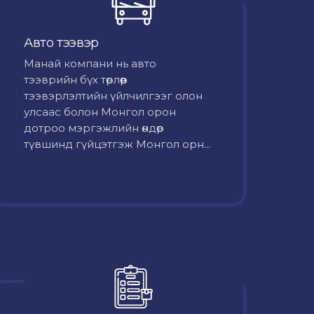
Авто тээвэр
Mанай компани нь авто
тээврийн бүх төрлөөр
тээвэрлэлтийн үйлчилгээг олон
улсаас болон Монгол орон
дотроо мэргэжлийн өндөр
түвшинд гүйцэтгэж Монгол орн...