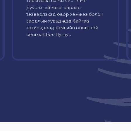
Таны ачаа бүтэн чингэлэг
дүүрэхгүй мөн агаараар
тээвэрлэхэд овор хэмжээ болон
зардлын хувьд өндөр байгаа
тохиолдолд хамгийн оновчтой
сонголт бол Цуглу...