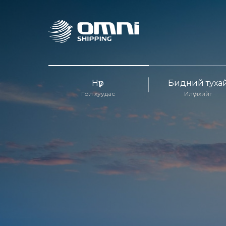
Нүүр
Бидний туха
Гол хуудас
Илүү ихийг