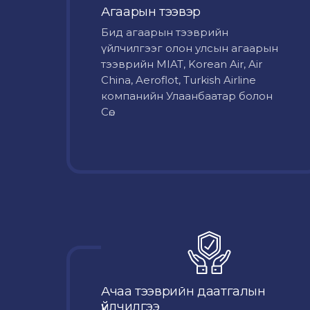
Агаарын тээвэр
Бид агаарын тээврийн
үйлчилгээг олон улсын агаарын
тээврийн MIAT, Korean Air, Air
China, Aeroflot, Turkish Airline
компанийн Улаанбаатар болон
Сө...
Ачаа тээврийн даатгалын
үйлчилгээ