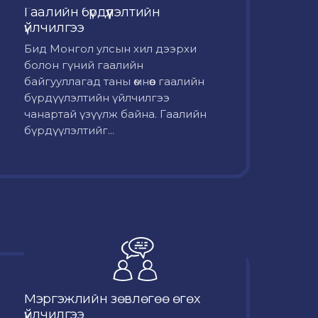
Гаалийн бүрдүүлэлтийн
үйлчилгээ
Бид Монгол улсын хил дээрхи
болон гүний гаалийн
байгууллагад таны өмнөөс гаалийн
бүрдүүлэлтийн үйлчилгээ
чанартай үзүүлж байна. Гаалийн
бүрдүүлэлтийг...
Мэргэжлийн зөвлөгөө өгөх
үйлчилгээ