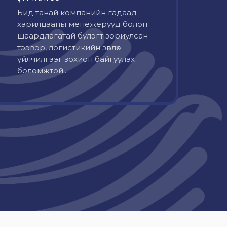
Бид танай компанийн гадаад
харилцааны менежерүүд болон
шаардлагатай бүлэгт зориулсан
тээвэр, логистикийн зөвлөх
үйлчилгээг зохион байгуулах
боломжтой...