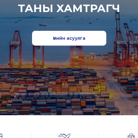
ТАНЫ ХАМТРАГЧ
Үнийн асуулга