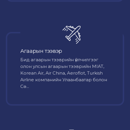
Агаарын тээвэр
Бид агаарын тээврийн үйлчилгээг
олон улсын агаарын тээврийн MIAT,
Korean Air, Air China, Aeroflot, Turkish
Airline компанийн Улаанбаатар болон
Сө...