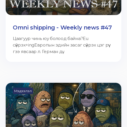
Omni shipping - Weekly news #47
Цаагуур чинь юу болоод байна?Eu
сүйрэх+ingЕвропын эдийн засаг сүйрэх цэг рүү
гээ явсаар л. Герман дү...
Мэдээлэл