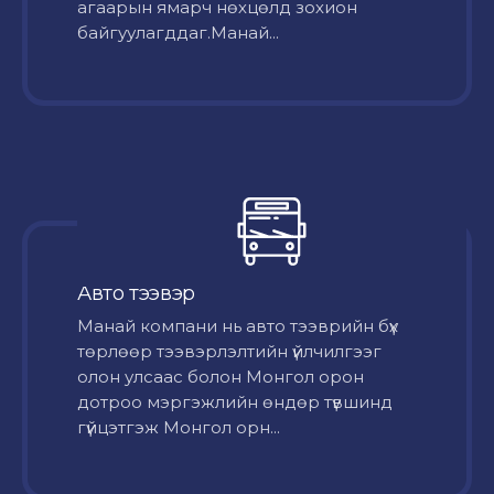
агаарын ямарч нөхцөлд зохион
байгуулагддаг.Манай...
Авто тээвэр
Mанай компани нь авто тээврийн бүх
төрлөөр тээвэрлэлтийн үйлчилгээг
олон улсаас болон Монгол орон
дотроо мэргэжлийн өндөр түвшинд
гүйцэтгэж Монгол орн...