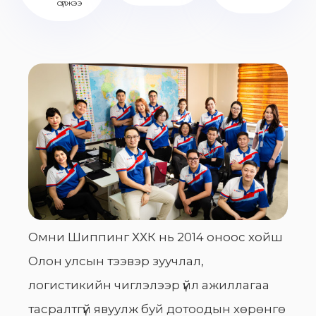
сүлжээ
Омни Шиппинг ХХК нь 2014 оноос хойш
Олон улсын тээвэр зуучлал,
логистикийн чиглэлээр үйл ажиллагаа
тасралтгүй явуулж буй дотоодын хөрөнгө