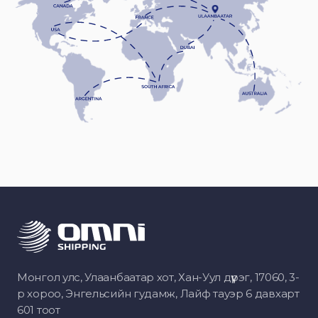
Монгол улс, Улаанбаатар хот, Хан-Уул дүүрэг, 17060, 3-
р хороо, Энгельсийн гудамж, Лайф тауэр 6 давхарт
601 тоот