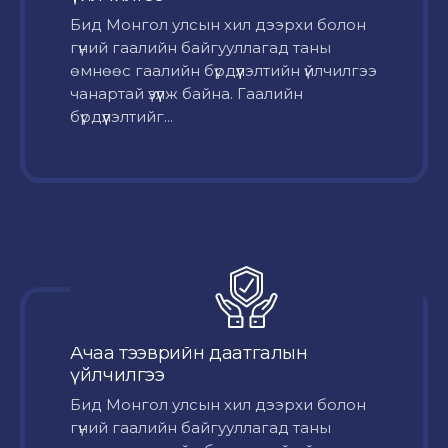
Бид Монгол улсын хил дээрхи болон
гүний гаалийн байгууллагад таны
өмнөөс гаалийн бүрдүүлэлтийн үйлчилгээ
чанартай үзүүлж байна. Гаалийн
бүрдүүлэлтийг...
Ачаа тээврийн даатгалын
үйлчилгээ
Бид Монгол улсын хил дээрхи болон
гүний гаалийн байгууллагад таны