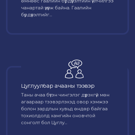
өмнөөс гаалийн бүрдүүлэлтийн үйлчилгээ
чанартай үзүүлж байна. Гаалийн
бүрдүүлэлтийг...
Цуглуулбар ачааны тээвэр
Таны ачаа бүтэн чингэлэг дүүрэхгүй мөн
агаараар тээвэрлэхэд овор хэмжээ
болон зардлын хувьд өндөр байгаа
тохиолдолд хамгийн оновчтой
сонголт бол Цуглу...