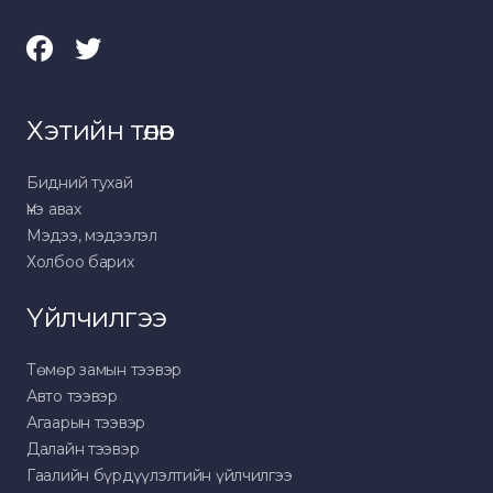
Хэтийн төлөв
Бидний тухай
Үнэ авах
Мэдээ, мэдээлэл
Холбоо барих
Үйлчилгээ
Төмөр замын тээвэр
Авто тээвэр
Агаарын тээвэр
Далайн тээвэр
Гаалийн бүрдүүлэлтийн үйлчилгээ