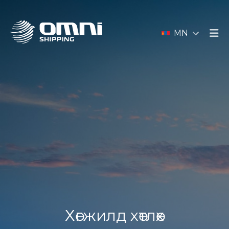
MN
Хөгжилд хөтлөх