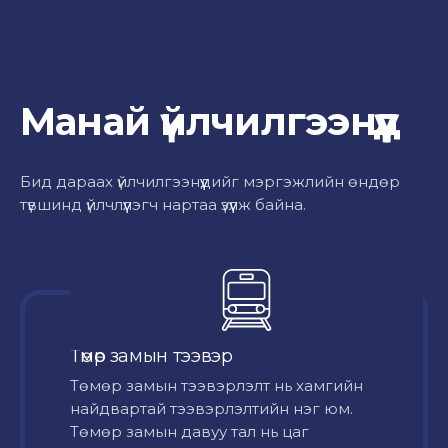
Манай үйлчилгээнүүд
Бид дараах үйлчилгээнүүдийг мэргэжлийн өндөр
түвшинд үйлчлүүлэгч нартаа үзүүлж байна.
Төмөр замын тээвэр
Төмөр замын тээвэрлэлт нь хамгийн
найдвартай тээвэрлэлтийн нэг юм.
Төмөр замын давуу тал нь цаг