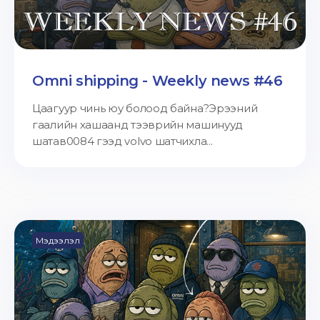
Omni shipping - Weekly news #46
Цаагуур чинь юу болоод байна?Эрээний
гаалийн хашаанд тээврийн машинууд
шатав0084 гээд volvo шатчихла...
Мэдээлэл