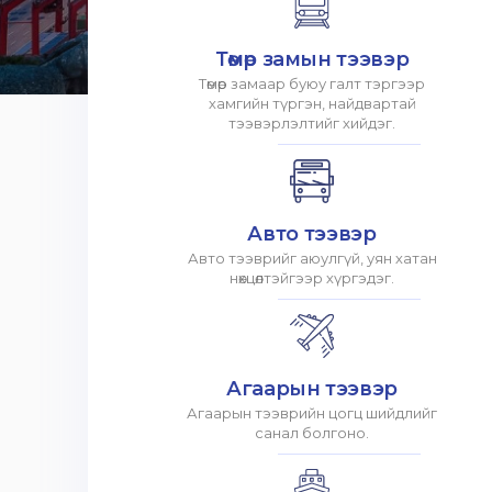
Төмөр замын тээвэр
Төмөр замаар буюу галт тэргээр
хамгийн түргэн, найдвартай
тээвэрлэлтийг хийдэг.
Авто тээвэр
Авто тээврийг аюулгүй, уян хатан
нөхцөлтэйгээр хүргэдэг.
Агаарын тээвэр
Агаарын тээврийн цогц шийдлийг
санал болгоно.