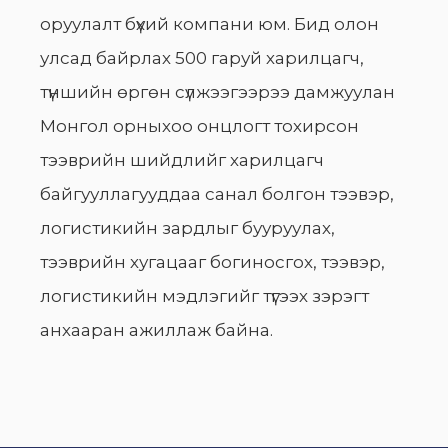
оруулалт бүхий компани юм. Бид олон
улсад байрлах 500 гаруй харилцагч,
түншийн өргөн сүлжээгээрээ дамжуулан
Монгол орныхоо онцлогт тохирсон
тээврийн шийдлийг харилцагч
байгууллагууддаа санал болгон тээвэр,
логистикийн зардлыг бууруулах,
тээврийн хугацааг богиносгох, тээвэр,
логистикийн мэдлэгийг түгээх зэрэгт
анхааран ажиллаж байна.