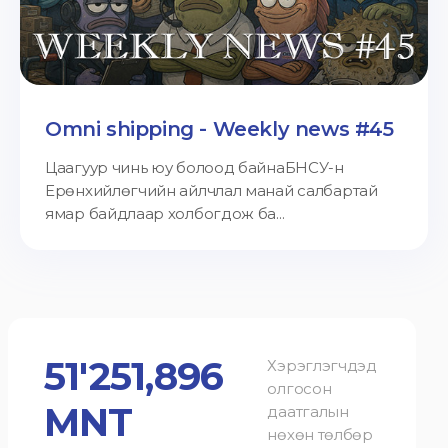
Omni shipping - Weekly news #45
Цаагуур чинь юу болоод байнаБНСУ-н
Ерөнхийлөгчийн айлчлал манай салбартай
ямар байдлаар холбогдож ба...
51'251,896
Хэрэглэгчдэд
олгосон
MNT
даатгалын
нөхөн төлбөр