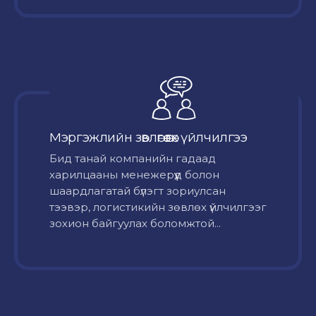
Мэргэжлийн зөвлөгөө өгөх үйлчилгээ
Бид танай компанийн гадаад
харилцааны менежерүүд болон
шаардлагатай бүлэгт зориулсан
тээвэр, логистикийн зөвлөх үйлчилгээг
зохион байгуулах боломжтой...