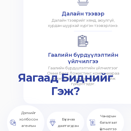
Далайн тээвэр
Далайн тээврийг хямд, аюулгүй,
хурдан шуурхай хүргэн тээвэрлэнэ.
Гаалийн бүрдүүлэлтийн
үйлчилгээ
Гаалийн бүрдүүлэлтийн үйлчилгээг
Яагаад Биднийг
Омни Бест Ложистикс компаниараа
дамжуулан хурдан шуурхай хийж
гүйцэтгэдэг.
Гэж?
Дэлхийг
Чанарын
холбосон
Бүх ачаа
баталгаат
агентын
даатгагдсан
үйлчилгээ