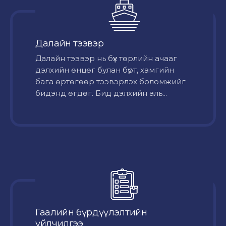
Далайн тээвэр
Далайн тээвэр нь бүх төрлийн ачааг
дэлхийн өнцөг булан бүрт, хамгийн
бага өртөгөөр тээвэрлэх боломжийг
бидэнд өгдөг. Бид дэлхийн аль...
Гаалийн бүрдүүлэлтийн
үйлчилгээ