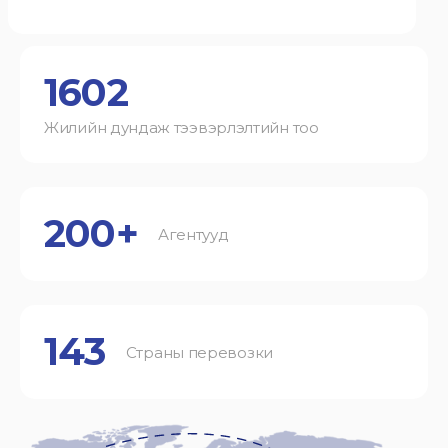
1602
Жилийн дундаж тээвэрлэлтийн тоо
200+
Агентууд
143
Страны перевозки