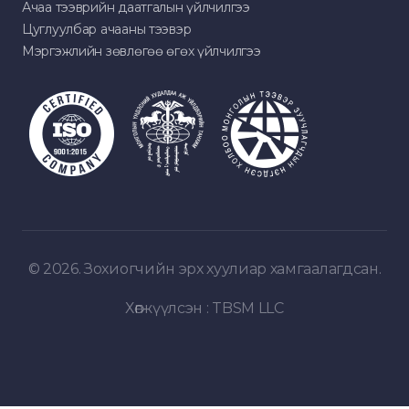
Ачаа тээврийн даатгалын үйлчилгээ
Цуглуулбар ачааны тээвэр
Мэргэжлийн зөвлөгөө өгөх үйлчилгээ
© 2026. Зохиогчийн эрх хуулиар хамгаалагдсан.
Хөгжүүлсэн :
TBSM LLC