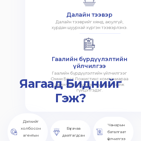
Далайн тээвэр
Далайн тээврийг хямд, аюулгүй,
хурдан шуурхай хүргэн тээвэрлэнэ.
Гаалийн бүрдүүлэлтийн
үйлчилгээ
Гаалийн бүрдүүлэлтийн үйлчилгээг
Яагаад Биднийг
Омни Бест Ложистикс компаниараа
дамжуулан хурдан шуурхай хийж
гүйцэтгэдэг.
Гэж?
Дэлхийг
Чанарын
холбосон
Бүх ачаа
баталгаат
агентын
даатгагдсан
үйлчилгээ