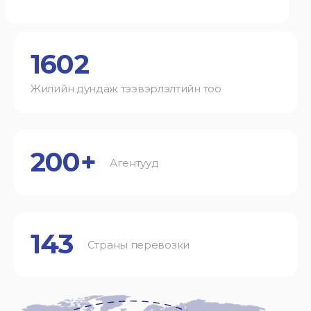
1602
Жилийн дундаж тээвэрлэлтийн тоо
200+
Агентууд
143
Страны перевозки