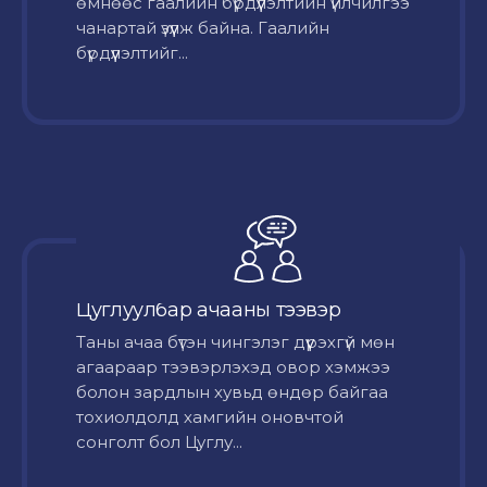
өмнөөс гаалийн бүрдүүлэлтийн үйлчилгээ
чанартай үзүүлж байна. Гаалийн
бүрдүүлэлтийг...
Цуглуулбар ачааны тээвэр
Таны ачаа бүтэн чингэлэг дүүрэхгүй мөн
агаараар тээвэрлэхэд овор хэмжээ
болон зардлын хувьд өндөр байгаа
тохиолдолд хамгийн оновчтой
сонголт бол Цуглу...