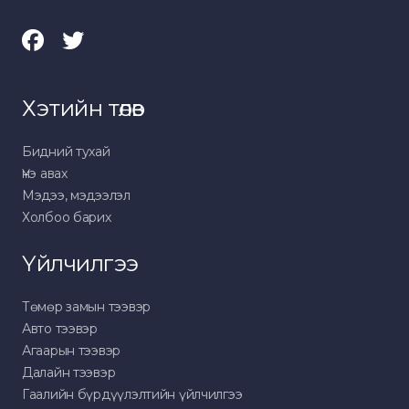
Хэтийн төлөв
Бидний тухай
Үнэ авах
Мэдээ, мэдээлэл
Холбоо барих
Үйлчилгээ
Төмөр замын тээвэр
Авто тээвэр
Агаарын тээвэр
Далайн тээвэр
Гаалийн бүрдүүлэлтийн үйлчилгээ