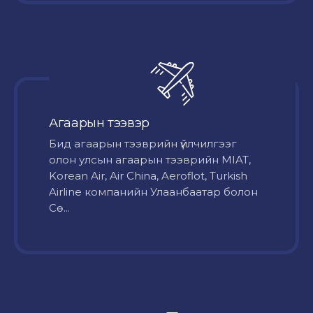
Агаарын тээвэр
Бид агаарын тээврийн үйлчилгээг
олон улсын агаарын тээврийн MIAT,
Korean Air, Air China, Aeroflot, Turkish
Airline компанийн Улаанбаатар болон
Сө...