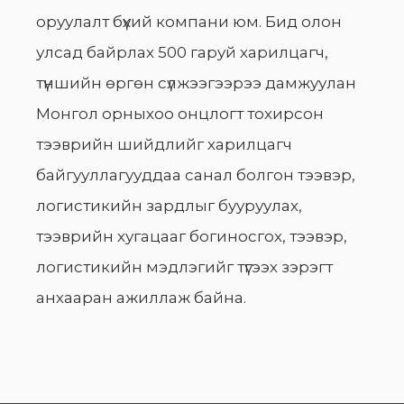
оруулалт бүхий компани юм. Бид олон
улсад байрлах 500 гаруй харилцагч,
түншийн өргөн сүлжээгээрээ дамжуулан
Монгол орныхоо онцлогт тохирсон
тээврийн шийдлийг харилцагч
байгууллагууддаа санал болгон тээвэр,
логистикийн зардлыг бууруулах,
тээврийн хугацааг богиносгох, тээвэр,
логистикийн мэдлэгийг түгээх зэрэгт
анхааран ажиллаж байна.