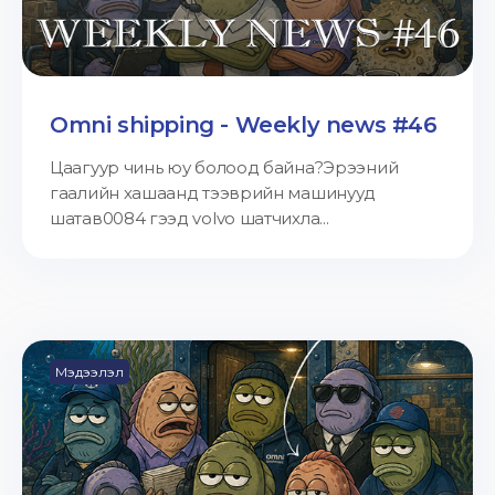
Omni shipping - Weekly news #46
Цаагуур чинь юу болоод байна?Эрээний
гаалийн хашаанд тээврийн машинууд
шатав0084 гээд volvo шатчихла...
Мэдээлэл