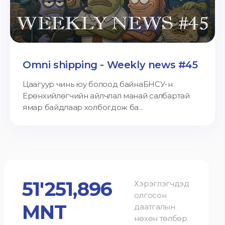
Omni shipping - Weekly news #45
Цаагуур чинь юу болоод байнаБНСУ-н
Ерөнхийлөгчийн айлчлал манай салбартай
ямар байдлаар холбогдож ба...
51'251,896
Хэрэглэгчдэд
олгосон
MNT
даатгалын
нөхөн төлбөр