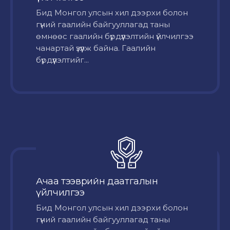
Бид Монгол улсын хил дээрхи болон
гүний гаалийн байгууллагад таны
өмнөөс гаалийн бүрдүүлэлтийн үйлчилгээ
чанартай үзүүлж байна. Гаалийн
бүрдүүлэлтийг...
Ачаа тээврийн даатгалын
үйлчилгээ
Бид Монгол улсын хил дээрхи болон
гүний гаалийн байгууллагад таны