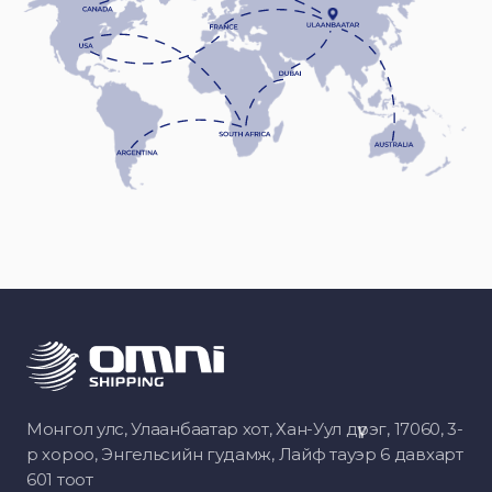
Монгол улс, Улаанбаатар хот, Хан-Уул дүүрэг, 17060, 3-
р хороо, Энгельсийн гудамж, Лайф тауэр 6 давхарт
601 тоот