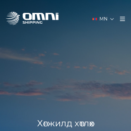
MN
Хөгжилд хөтлөх