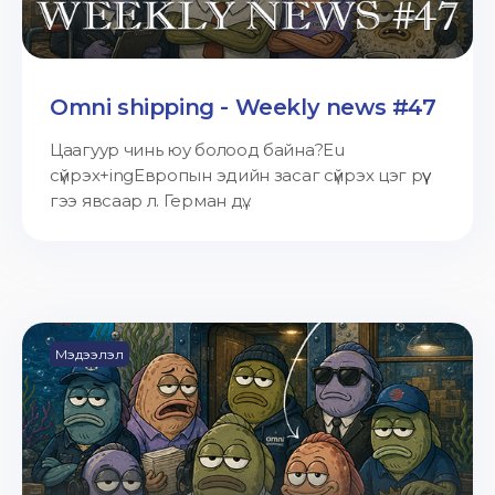
Omni shipping - Weekly news #47
Цаагуур чинь юу болоод байна?Eu
сүйрэх+ingЕвропын эдийн засаг сүйрэх цэг рүү
гээ явсаар л. Герман дү...
Мэдээлэл