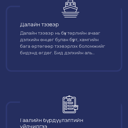
Далайн тээвэр
Далайн тээвэр нь бүх төрлийн ачааг
дэлхийн өнцөг булан бүрт, хамгийн
бага өртөгөөр тээвэрлэх боломжийг
бидэнд өгдөг. Бид дэлхийн аль...
Гаалийн бүрдүүлэлтийн
үйлчилгээ