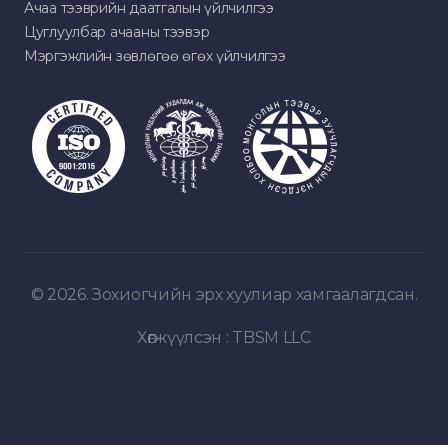
Ачаа тээврийн даатгалын үйлчилгээ
Цуглуулбар ачааны тээвэр
Мэргэжлийн зөвлөгөө өгөх үйлчилгээ
© 2026. Зохиогчийн эрх хуулиар хамгаалагдсан.
Хөгжүүлсэн :
TBSM LLC