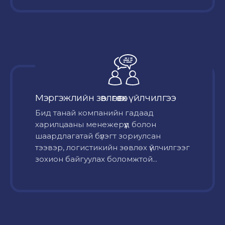
Мэргэжлийн зөвлөгөө өгөх үйлчилгээ
Бид танай компанийн гадаад
харилцааны менежерүүд болон
шаардлагатай бүлэгт зориулсан
тээвэр, логистикийн зөвлөх үйлчилгээг
зохион байгуулах боломжтой...