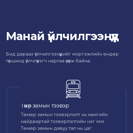
Манай үйлчилгээнүүд
Бид дараах үйлчилгээнүүдийг мэргэжлийн өндөр
түвшинд үйлчлүүлэгч нартаа үзүүлж байна.
Төмөр замын тээвэр
Төмөр замын тээвэрлэлт нь хамгийн
найдвартай тээвэрлэлтийн нэг юм.
Төмөр замын давуу тал нь цаг