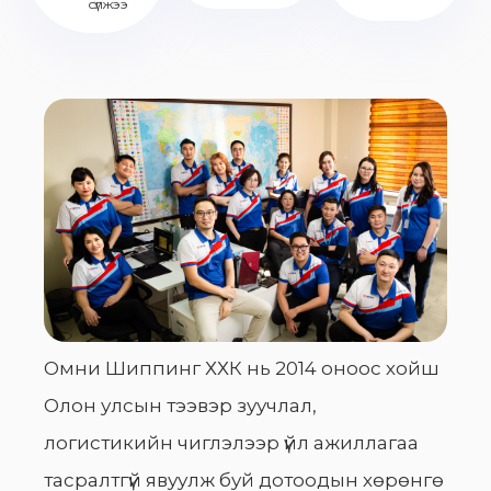
сүлжээ
Омни Шиппинг ХХК нь 2014 оноос хойш
Олон улсын тээвэр зуучлал,
логистикийн чиглэлээр үйл ажиллагаа
тасралтгүй явуулж буй дотоодын хөрөнгө