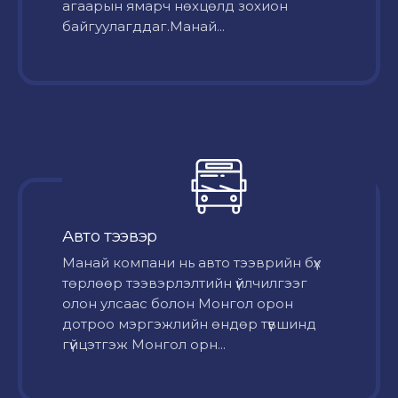
агаарын ямарч нөхцөлд зохион
байгуулагддаг.Манай...
Авто тээвэр
Mанай компани нь авто тээврийн бүх
төрлөөр тээвэрлэлтийн үйлчилгээг
олон улсаас болон Монгол орон
дотроо мэргэжлийн өндөр түвшинд
гүйцэтгэж Монгол орн...