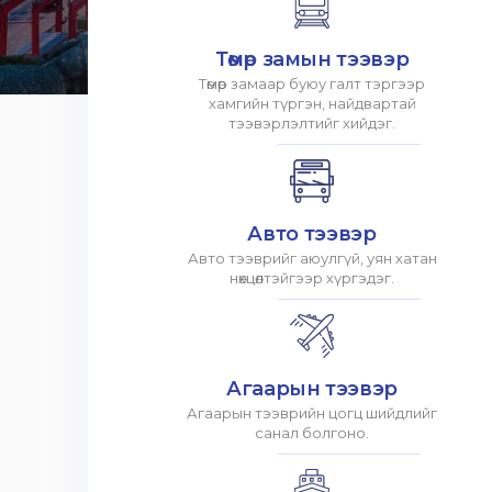
Төмөр замын тээвэр
Төмөр замаар буюу галт тэргээр
хамгийн түргэн, найдвартай
тээвэрлэлтийг хийдэг.
Авто тээвэр
Авто тээврийг аюулгүй, уян хатан
нөхцөлтэйгээр хүргэдэг.
Агаарын тээвэр
Агаарын тээврийн цогц шийдлийг
санал болгоно.