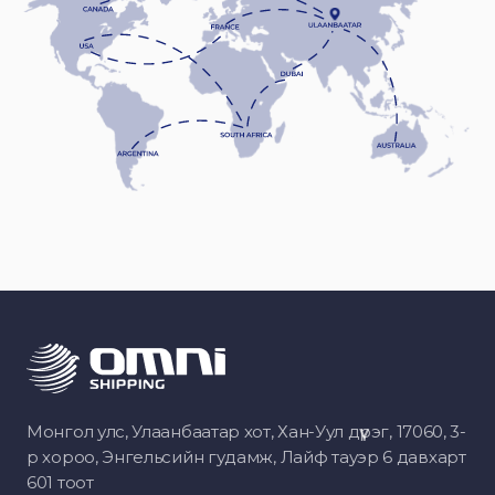
Монгол улс, Улаанбаатар хот, Хан-Уул дүүрэг, 17060, 3-
р хороо, Энгельсийн гудамж, Лайф тауэр 6 давхарт
601 тоот