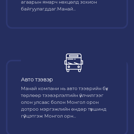
агаарын ямарч нөхцөлд зохион
байгуулагддаг.Манай...
Авто тээвэр
Mанай компани нь авто тээврийн бүх
төрлөөр тээвэрлэлтийн үйлчилгээг
олон улсаас болон Монгол орон
дотроо мэргэжлийн өндөр түвшинд
гүйцэтгэж Монгол орн...