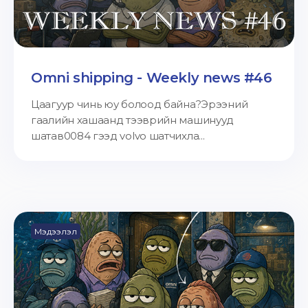
Omni shipping - Weekly news #46
Цаагуур чинь юу болоод байна?Эрээний
гаалийн хашаанд тээврийн машинууд
шатав0084 гээд volvo шатчихла...
Мэдээлэл