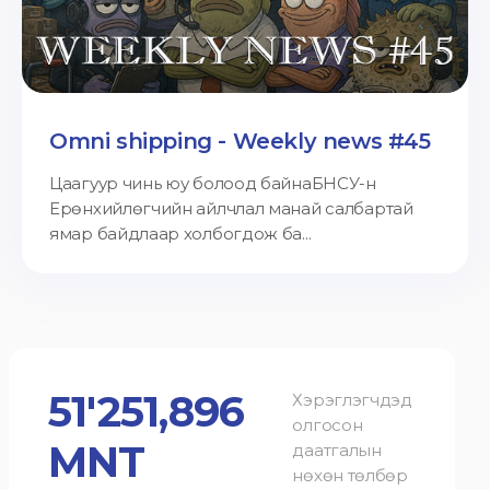
Omni shipping - Weekly news #45
Цаагуур чинь юу болоод байнаБНСУ-н
Ерөнхийлөгчийн айлчлал манай салбартай
ямар байдлаар холбогдож ба...
51'251,896
Хэрэглэгчдэд
олгосон
MNT
даатгалын
нөхөн төлбөр