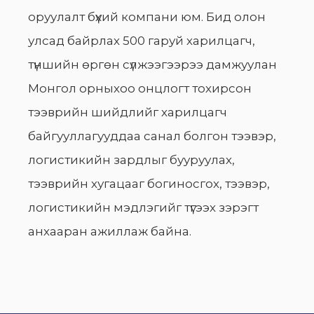
оруулалт бүхий компани юм. Бид олон
улсад байрлах 500 гаруй харилцагч,
түншийн өргөн сүлжээгээрээ дамжуулан
Монгол орныхоо онцлогт тохирсон
тээврийн шийдлийг харилцагч
байгууллагууддаа санал болгон тээвэр,
логистикийн зардлыг бууруулах,
тээврийн хугацааг богиносгох, тээвэр,
логистикийн мэдлэгийг түгээх зэрэгт
анхааран ажиллаж байна.