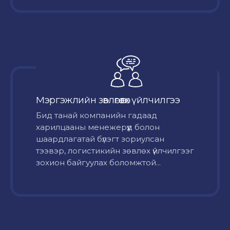
Мэргэжлийн зөвлөгөө өгөх үйлчилгээ
Бид танай компанийн гадаад
харилцааны менежерүүд болон
шаардлагатай бүлэгт зориулсан
тээвэр, логистикийн зөвлөх үйлчилгээг
зохион байгуулах боломжтой...