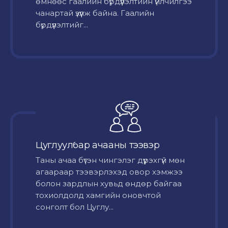
өмнөөс гаалийн бүрдүүлэлтийн үйлчилгээ
чанартай үзүүлж байна. Гаалийн
бүрдүүлэлтийг...
Цуглуулбар ачааны тээвэр
Таны ачаа бүтэн чингэлэг дүүрэхгүй мөн
агаараар тээвэрлэхэд овор хэмжээ
болон зардлын хувьд өндөр байгаа
тохиолдолд хамгийн оновчтой
сонголт бол Цуглу...