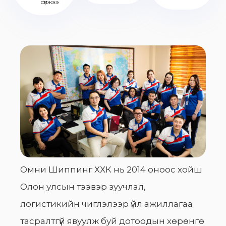
сүлжээ
Омни Шиппинг ХХК нь 2014 оноос хойш
Олон улсын тээвэр зуучлал,
логистикийн чиглэлээр үйл ажиллагаа
тасралтгүй явуулж буй дотоодын хөрөнгө