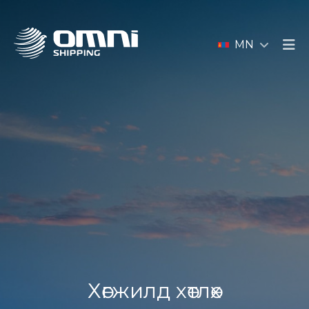
MN
Хөгжилд хөтлөх