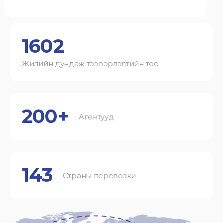
1602
Жилийн дундаж тээвэрлэлтийн тоо
200+
Агентууд
143
Страны перевозки