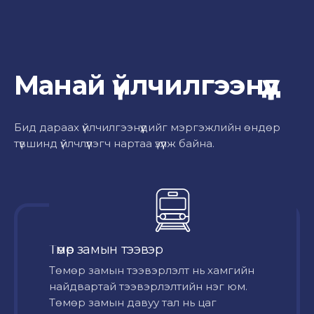
Манай үйлчилгээнүүд
Бид дараах үйлчилгээнүүдийг мэргэжлийн өндөр
түвшинд үйлчлүүлэгч нартаа үзүүлж байна.
Төмөр замын тээвэр
Төмөр замын тээвэрлэлт нь хамгийн
найдвартай тээвэрлэлтийн нэг юм.
Төмөр замын давуу тал нь цаг