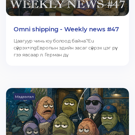
Omni shipping - Weekly news #47
Цаагуур чинь юу болоод байна?Eu
сүйрэх+ingЕвропын эдийн засаг сүйрэх цэг рүү
гээ явсаар л. Герман дү...
Мэдээлэл