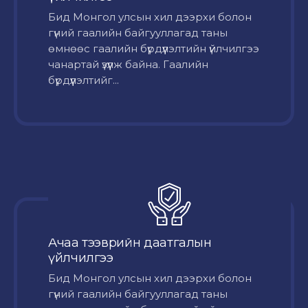
Бид Монгол улсын хил дээрхи болон
гүний гаалийн байгууллагад таны
өмнөөс гаалийн бүрдүүлэлтийн үйлчилгээ
чанартай үзүүлж байна. Гаалийн
бүрдүүлэлтийг...
Ачаа тээврийн даатгалын
үйлчилгээ
Бид Монгол улсын хил дээрхи болон
гүний гаалийн байгууллагад таны