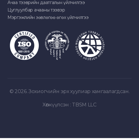
Ачаа тээврийн даатгалын үйлчилгээ
Цуглуулбар ачааны тээвэр
Мэргэжлийн зөвлөгөө өгөх үйлчилгээ
© 2026. Зохиогчийн эрх хуулиар хамгаалагдсан.
Хөгжүүлсэн :
TBSM LLC