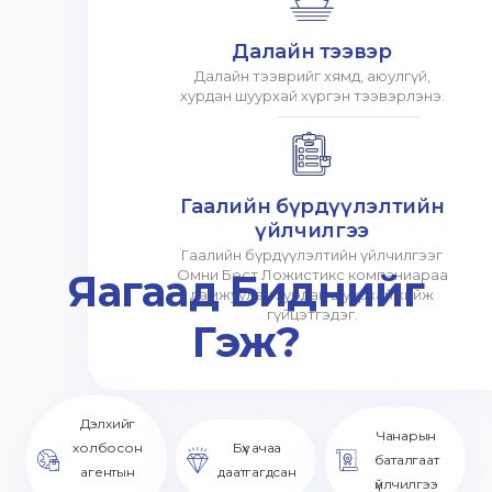
Далайн тээвэр
Далайн тээврийг хямд, аюулгүй,
хурдан шуурхай хүргэн тээвэрлэнэ.
Гаалийн бүрдүүлэлтийн
үйлчилгээ
Гаалийн бүрдүүлэлтийн үйлчилгээг
Яагаад Биднийг
Омни Бест Ложистикс компаниараа
дамжуулан хурдан шуурхай хийж
гүйцэтгэдэг.
Гэж?
Дэлхийг
Чанарын
холбосон
Бүх ачаа
баталгаат
агентын
даатгагдсан
үйлчилгээ