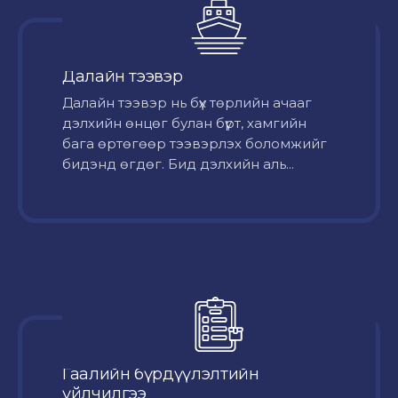
Далайн тээвэр
Далайн тээвэр нь бүх төрлийн ачааг
дэлхийн өнцөг булан бүрт, хамгийн
бага өртөгөөр тээвэрлэх боломжийг
бидэнд өгдөг. Бид дэлхийн аль...
Гаалийн бүрдүүлэлтийн
үйлчилгээ