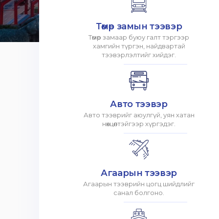
Төмөр замын тээвэр
Төмөр замаар буюу галт тэргээр
хамгийн түргэн, найдвартай
тээвэрлэлтийг хийдэг.
Авто тээвэр
Авто тээврийг аюулгүй, уян хатан
нөхцөлтэйгээр хүргэдэг.
Агаарын тээвэр
Агаарын тээврийн цогц шийдлийг
санал болгоно.