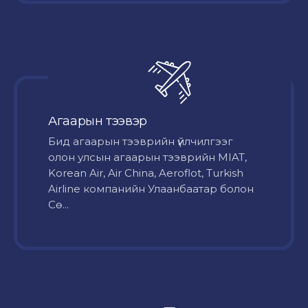
Агаарын тээвэр
Бид агаарын тээврийн үйлчилгээг
олон улсын агаарын тээврийн MIAT,
Korean Air, Air China, Aeroflot, Turkish
Airline компанийн Улаанбаатар болон
Сө...