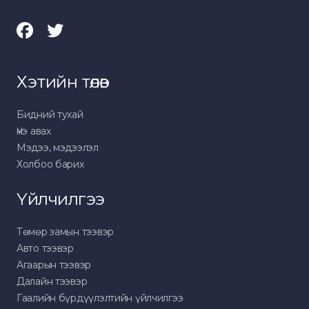
Хэтийн төлөв
Бидний тухай
Үнэ авах
Мэдээ, мэдээлэл
Холбоо барих
Үйлчилгээ
Төмөр замын тээвэр
Авто тээвэр
Агаарын тээвэр
Далайн тээвэр
Гаалийн бүрдүүлэлтийн үйлчилгээ