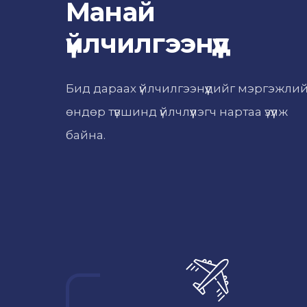
Манай
үйлчилгээнүүд
Бид дараах үйлчилгээнүүдийг мэргэжли
өндөр түвшинд үйлчлүүлэгч нартаа үзүүлж
байна.