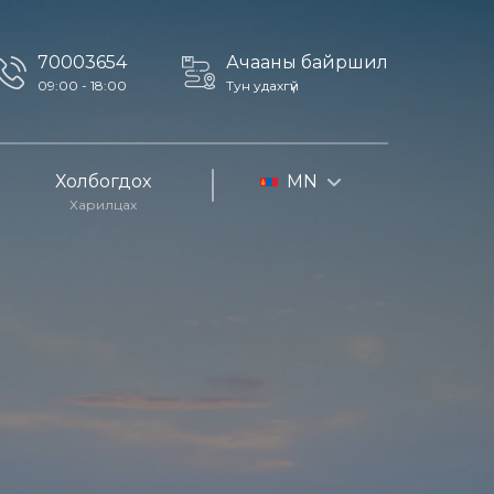
70003654
Ачааны байршил
09:00 - 18:00
Тун удахгүй
Холбогдох
MN
Харилцах