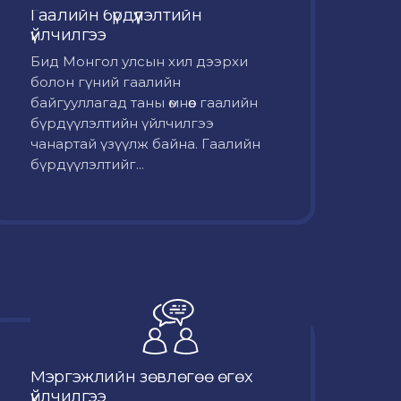
Гаалийн бүрдүүлэлтийн
үйлчилгээ
Бид Монгол улсын хил дээрхи
болон гүний гаалийн
байгууллагад таны өмнөөс гаалийн
бүрдүүлэлтийн үйлчилгээ
чанартай үзүүлж байна. Гаалийн
бүрдүүлэлтийг...
Мэргэжлийн зөвлөгөө өгөх
үйлчилгээ