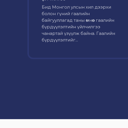
Бид Монгол улсын хил дээрхи
болон гүний гаалийн
байгууллагад таны өмнөөс гаалийн
бүрдүүлэлтийн үйлчилгээ
чанартай үзүүлж байна. Гаалийн
бүрдүүлэлтийг...