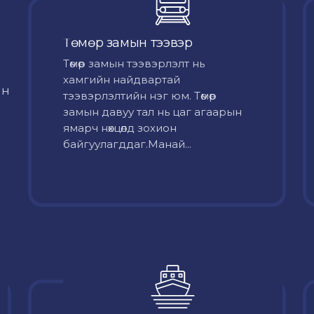
Төмөр замын тээвэр
Төмөр замын тээвэрлэлт нь
хамгийн найдвартай
йн
тээвэрлэлтийн нэг юм. Төмөр
замын давуу тал нь цаг агаарын
ямарч нөхцөлд зохион
байгуулагддаг.Манай...