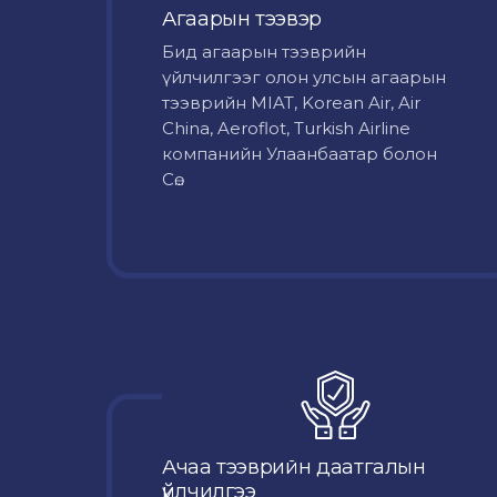
Агаарын тээвэр
Бид агаарын тээврийн
үйлчилгээг олон улсын агаарын
тээврийн MIAT, Korean Air, Air
China, Aeroflot, Turkish Airline
компанийн Улаанбаатар болон
Сө...
Ачаа тээврийн даатгалын
үйлчилгээ