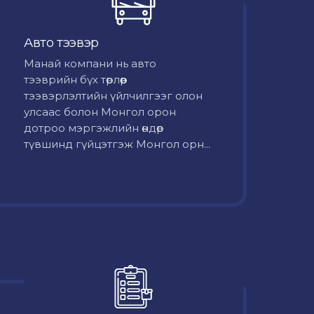
Авто тээвэр
Mанай компани нь авто
тээврийн бүх төрлөөр
тээвэрлэлтийн үйлчилгээг олон
улсаас болон Монгол орон
дотроо мэргэжлийн өндөр
түвшинд гүйцэтгэж Монгол орн...