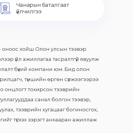
Чанарын баталгаат
үйлчилгээ
 оноос хойш Олон улсын тээвэр
лээр үйл ажиллагаа тасралтгүй явуулж
лалт бүхий компани юм. Бид олон
арилцагч, түншийн өргөн сүлжээгээрээ
о онцлогт тохирсон тээврийн
уллагууддаа санал болгон тээвэр,
улах, тээврийн хугацааг богиносгох,
гийг түгээх зэрэгт анхааран ажиллаж