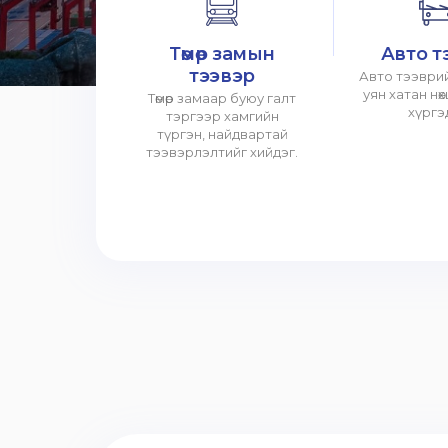
Төмөр замын
Авто т
тээвэр
Авто тээврий
уян хатан нө
Төмөр замаар буюу галт
хүргэ
тэргээр хамгийн
түргэн, найдвартай
тээвэрлэлтийг хийдэг.