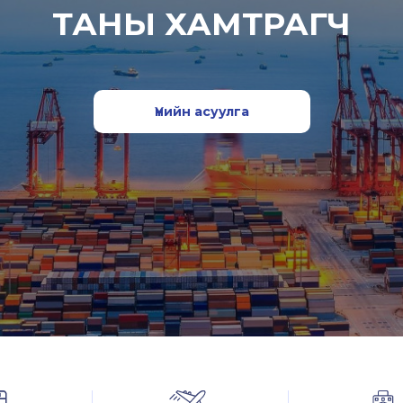
ТАНЫ ХАМТРАГЧ
Үнийн асуулга