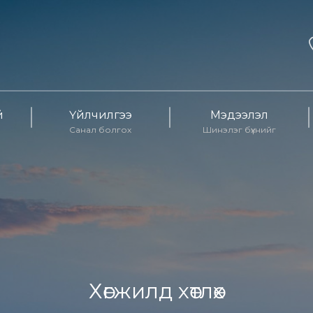
й
Үйлчилгээ
Мэдээлэл
Санал болгох
Шинэлэг бүхнийг
Хөгжилд хөтлөх