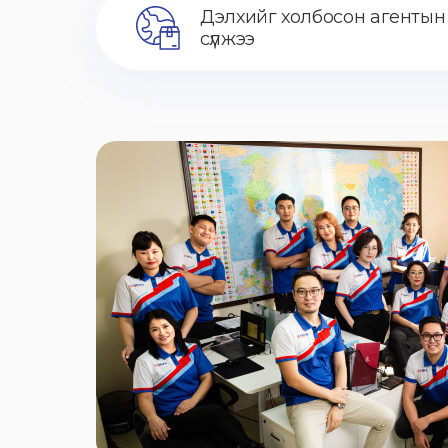
Дэлхийг холбосон агентын
сүлжээ