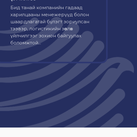
Бид танай компанийн гадаад
харилцааны менежерүүд болон
шаардлагатай бүлэгт зориулсан
тээвэр, логистикийн зөвлөх
үйлчилгээг зохион байгуулах
боломжтой...