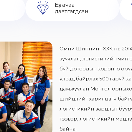
Бүх ачаа
даатгагдсан
Омни Шиппинг ХХК нь 2014
зуучлал, логистикийн чиглэ
буй дотоодын хөрөнгө оруу
улсад байрлах 500 гаруй х
дамжуулан Монгол орныхо
шийдлийг харилцагч байгу
логистикийн зардлыг бууру
тээвэр, логистикийн мэдлэ
байна.