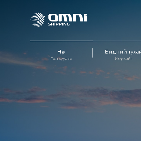
Нүүр
Бидний туха
Гол хуудас
Илүү ихийг