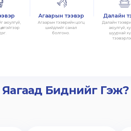
ээвэр
Агаарын тээвэр
Далайн т
г аюулгүй,
Агаарын тээврийн цогц
Далайн тээври
хцөлтэйгээр
шийдлийг санал
аюулгүй, х
дэг.
болгоно.
шуурхай х
тээвэрлэ
Яагаад Биднийг Гэж?