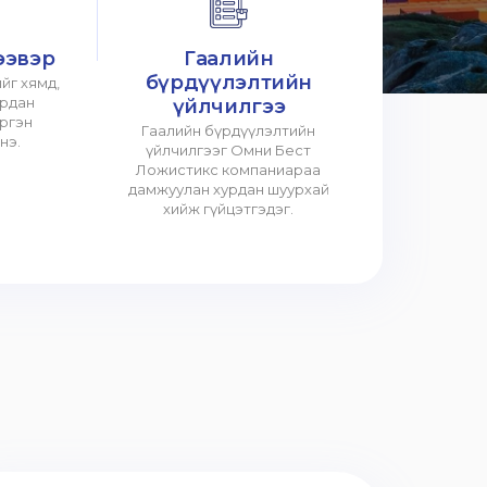
ээвэр
Гаалийн
бүрдүүлэлтийн
йг хямд,
урдан
үйлчилгээ
үргэн
Гаалийн бүрдүүлэлтийн
нэ.
үйлчилгээг Омни Бест
Ложистикс компаниараа
дамжуулан хурдан шуурхай
хийж гүйцэтгэдэг.