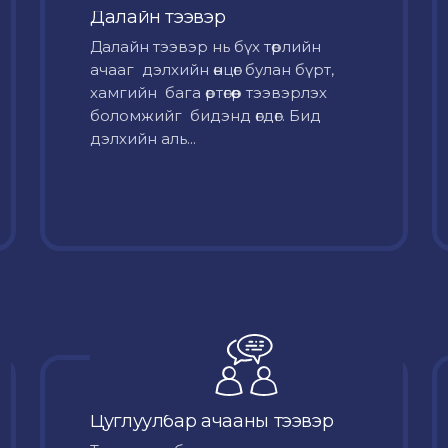
Далайн тээвэр
Далайн тээвэр нь бүх төрлийн
ачааг дэлхийн өнцөг булан бүрт,
хамгийн бага өртөгөөр тээвэрлэх
боломжийг бидэнд өгдөг. Бид
дэлхийн аль...
Цуглуулбар ачааны тээвэр