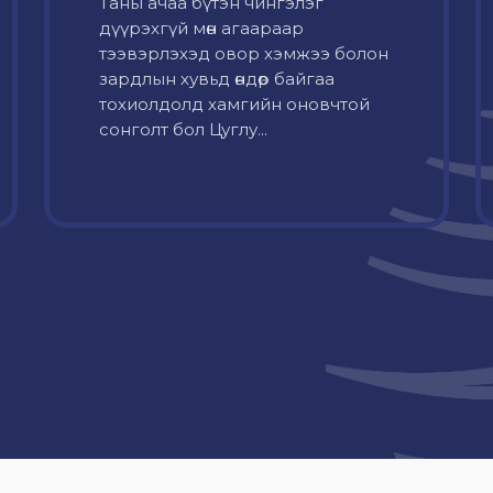
Таны ачаа бүтэн чингэлэг
дүүрэхгүй мөн агаараар
тээвэрлэхэд овор хэмжээ болон
зардлын хувьд өндөр байгаа
тохиолдолд хамгийн оновчтой
сонголт бол Цуглу...