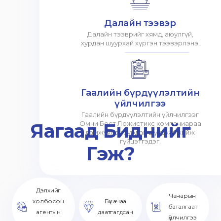
Далайн тээвэр
Далайн тээврийг хямд, аюулгүй,
хурдан шуурхай хүргэн тээвэрлэнэ.
Гаалийн бүрдүүлэлтийн
үйлчилгээ
Гаалийн бүрдүүлэлтийн үйлчилгээг
Яагаад Биднийг
Омни Бест Ложистикс компаниараа
дамжуулан хурдан шуурхай хийж
гүйцэтгэдэг.
Гэж?
Дэлхийг
Чанарын
холбосон
Бүх ачаа
баталгаат
агентын
даатгагдсан
үйлчилгээ