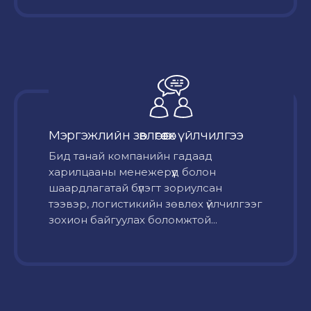
Мэргэжлийн зөвлөгөө өгөх үйлчилгээ
Бид танай компанийн гадаад
харилцааны менежерүүд болон
шаардлагатай бүлэгт зориулсан
тээвэр, логистикийн зөвлөх үйлчилгээг
зохион байгуулах боломжтой...