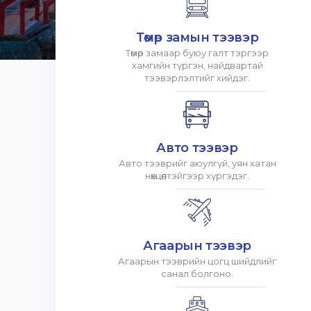
Төмөр замын тээвэр
Төмөр замаар буюу галт тэргээр
хамгийн түргэн, найдвартай
тээвэрлэлтийг хийдэг.
Авто тээвэр
Авто тээврийг аюулгүй, уян хатан
нөхцөлтэйгээр хүргэдэг.
Агаарын тээвэр
Агаарын тээврийн цогц шийдлийг
санал болгоно.