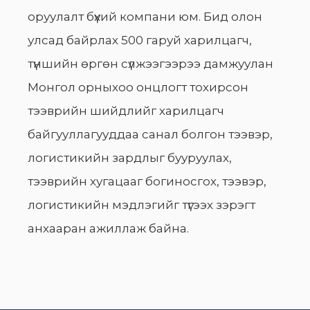
оруулалт бүхий компани юм. Бид олон
улсад байрлах 500 гаруй харилцагч,
түншийн өргөн сүлжээгээрээ дамжуулан
Монгол орныхоо онцлогт тохирсон
тээврийн шийдлийг харилцагч
байгууллагууддаа санал болгон тээвэр,
логистикийн зардлыг бууруулах,
тээврийн хугацааг богиносгох, тээвэр,
логистикийн мэдлэгийг түгээх зэрэгт
анхааран ажиллаж байна.