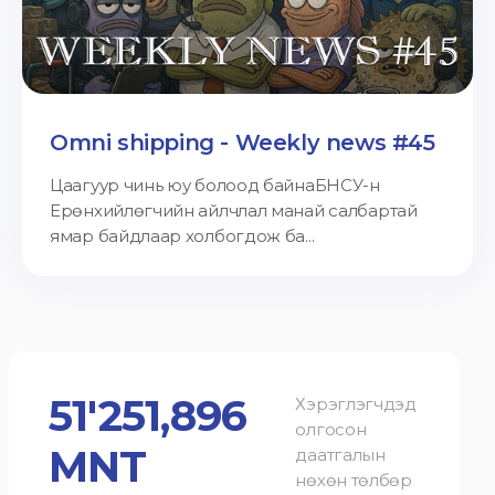
Omni shipping - Weekly news #45
Цаагуур чинь юу болоод байнаБНСУ-н
Ерөнхийлөгчийн айлчлал манай салбартай
ямар байдлаар холбогдож ба...
51'251,896
Хэрэглэгчдэд
олгосон
MNT
даатгалын
нөхөн төлбөр