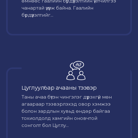
өмнөөс гаалийн бүрдүүлэлтийн үйлчилгээ
чанартай үзүүлж байна. Гаалийн
бүрдүүлэлтийг...
Цуглуулбар ачааны тээвэр
Таны ачаа бүтэн чингэлэг дүүрэхгүй мөн
агаараар тээвэрлэхэд овор хэмжээ
болон зардлын хувьд өндөр байгаа
тохиолдолд хамгийн оновчтой
сонголт бол Цуглу...