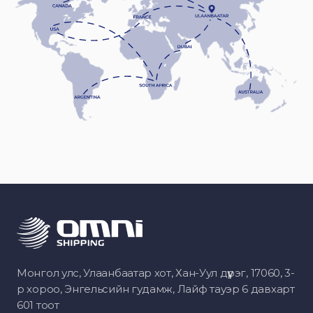
Монгол улс, Улаанбаатар хот, Хан-Уул дүүрэг, 17060, 3-
р хороо, Энгельсийн гудамж, Лайф тауэр 6 давхарт
601 тоот