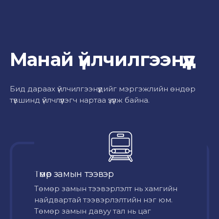
Манай үйлчилгээнүүд
Бид дараах үйлчилгээнүүдийг мэргэжлийн өндөр
түвшинд үйлчлүүлэгч нартаа үзүүлж байна.
Төмөр замын тээвэр
Төмөр замын тээвэрлэлт нь хамгийн
найдвартай тээвэрлэлтийн нэг юм.
Төмөр замын давуу тал нь цаг