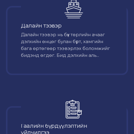
Далайн тээвэр
Далайн тээвэр нь бүх төрлийн ачааг
дэлхийн өнцөг булан бүрт, хамгийн
бага өртөгөөр тээвэрлэх боломжийг
бидэнд өгдөг. Бид дэлхийн аль...
Гаалийн бүрдүүлэлтийн
үйлчилгээ