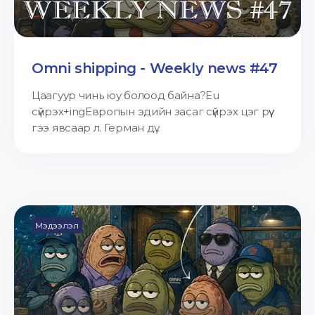
Omni shipping - Weekly news #47
Цаагуур чинь юу болоод байна?Eu
сүйрэх+ingЕвропын эдийн засаг сүйрэх цэг рүү
гээ явсаар л. Герман дү...
Мэдээлэл