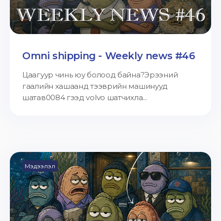
Omni shipping - Weekly news #46
Цаагуур чинь юу болоод байна?Эрээний
гаалийн хашаанд тээврийн машинууд
шатав0084 гээд volvo шатчихла...
Мэдээлэл