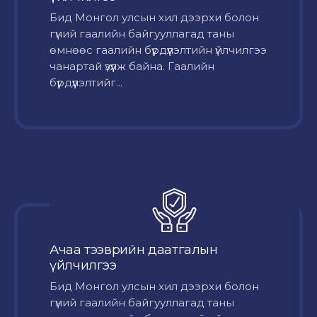
Бид Монгол улсын хил дээрхи болон
гүний гаалийн байгууллагад таны
өмнөөс гаалийн бүрдүүлэлтийн үйлчилгээ
чанартай үзүүлж байна. Гаалийн
бүрдүүлэлтийг...
Ачаа тээврийн даатгалын
үйлчилгээ
Бид Монгол улсын хил дээрхи болон
гүний гаалийн байгууллагад таны