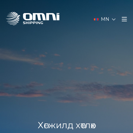
MN
Хөгжилд хөтлөх