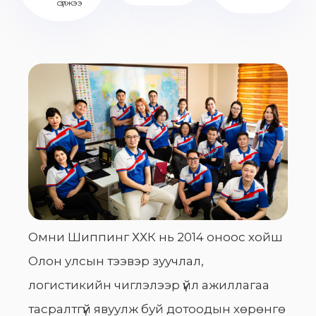
сүлжээ
Омни Шиппинг ХХК нь 2014 оноос хойш
Олон улсын тээвэр зуучлал,
логистикийн чиглэлээр үйл ажиллагаа
тасралтгүй явуулж буй дотоодын хөрөнгө