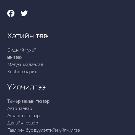
Хэтийн төлөв
Бидний тухай
Үнэ авах
Мэдээ, мэдээлэл
Холбоо барих
Үйлчилгээ
Төмөр замын тээвэр
Авто тээвэр
Агаарын тээвэр
Далайн тээвэр
Гаалийн бүрдүүлэлтийн үйлчилгээ