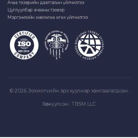
Ачаа тээврийн даатгалын үйлчилгээ
Цуглуулбар ачааны тээвэр
Мэргэжлийн зөвлөгөө өгөх үйлчилгээ
© 2026. Зохиогчийн эрх хуулиар хамгаалагдсан.
Хөгжүүлсэн :
TBSM LLC