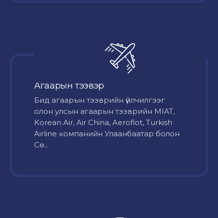
Агаарын тээвэр
Бид агаарын тээврийн үйлчилгээг
олон улсын агаарын тээврийн MIAT,
Korean Air, Air China, Aeroflot, Turkish
Airline компанийн Улаанбаатар болон
Сө...