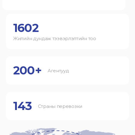
1602
Жилийн дундаж тээвэрлэлтийн тоо
200+
Агентууд
143
Страны перевозки