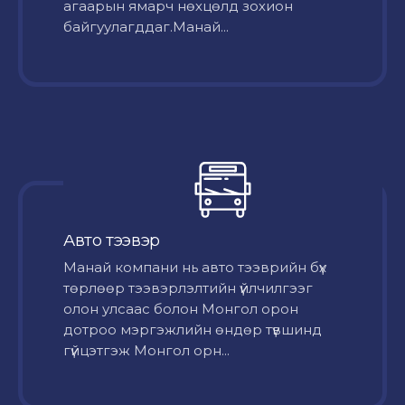
агаарын ямарч нөхцөлд зохион
байгуулагддаг.Манай...
Авто тээвэр
Mанай компани нь авто тээврийн бүх
төрлөөр тээвэрлэлтийн үйлчилгээг
олон улсаас болон Монгол орон
дотроо мэргэжлийн өндөр түвшинд
гүйцэтгэж Монгол орн...