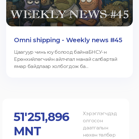
Omni shipping - Weekly news #45
Цаагуур чинь юу болоод байнаБНСУ-н
Ерөнхийлөгчийн айлчлал манай салбартай
ямар байдлаар холбогдож ба...
51'251,896
Хэрэглэгчдэд
олгосон
MNT
даатгалын
нөхөн төлбөр