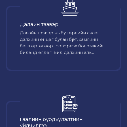
Далайн тээвэр
Далайн тээвэр нь бүх төрлийн ачааг
дэлхийн өнцөг булан бүрт, хамгийн
бага өртөгөөр тээвэрлэх боломжийг
бидэнд өгдөг. Бид дэлхийн аль...
Гаалийн бүрдүүлэлтийн
үйлчилгээ