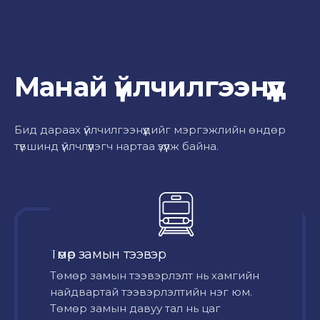
Манай үйлчилгээнүүд
Бид дараах үйлчилгээнүүдийг мэргэжлийн өндөр
түвшинд үйлчлүүлэгч нартаа үзүүлж байна.
Төмөр замын тээвэр
Төмөр замын тээвэрлэлт нь хамгийн
найдвартай тээвэрлэлтийн нэг юм.
Төмөр замын давуу тал нь цаг