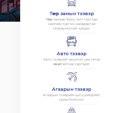
Төмөр замын тээвэр
Төмөр замаар буюу галт тэргээр
хамгийн түргэн, найдвартай
тээвэрлэлтийг хийдэг.
Авто тээвэр
Авто тээврийг аюулгүй, уян хатан
нөхцөлтэйгээр хүргэдэг.
Агаарын тээвэр
Агаарын тээврийн цогц шийдлийг
санал болгоно.