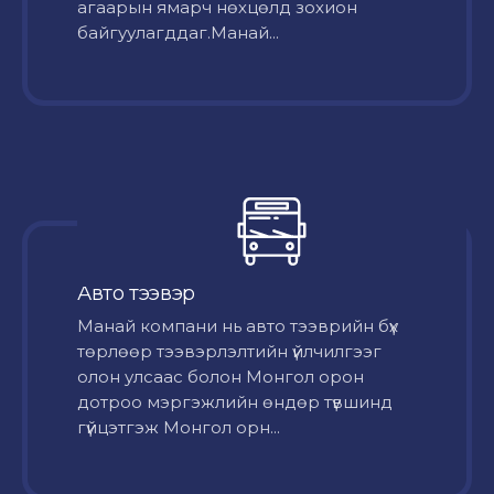
агаарын ямарч нөхцөлд зохион
байгуулагддаг.Манай...
Авто тээвэр
Mанай компани нь авто тээврийн бүх
төрлөөр тээвэрлэлтийн үйлчилгээг
олон улсаас болон Монгол орон
дотроо мэргэжлийн өндөр түвшинд
гүйцэтгэж Монгол орн...