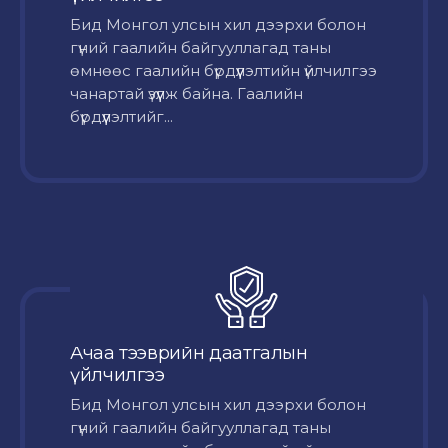
Бид Монгол улсын хил дээрхи болон
гүний гаалийн байгууллагад таны
өмнөөс гаалийн бүрдүүлэлтийн үйлчилгээ
чанартай үзүүлж байна. Гаалийн
бүрдүүлэлтийг...
Ачаа тээврийн даатгалын
үйлчилгээ
Бид Монгол улсын хил дээрхи болон
гүний гаалийн байгууллагад таны