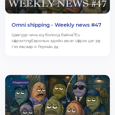
Omni shipping - Weekly news #47
Цаагуур чинь юу болоод байна?Eu
сүйрэх+ingЕвропын эдийн засаг сүйрэх цэг рүү
гээ явсаар л. Герман дү...
Мэдээлэл