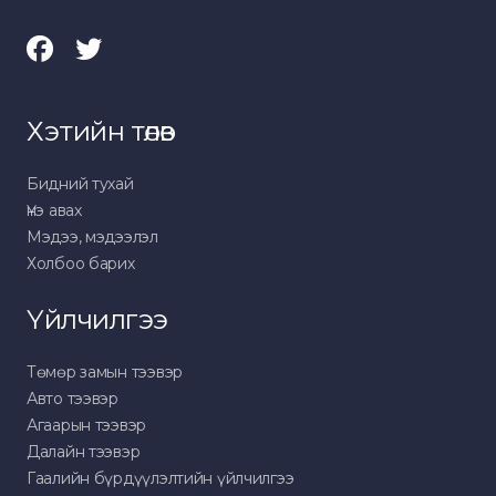
Хэтийн төлөв
Бидний тухай
Үнэ авах
Мэдээ, мэдээлэл
Холбоо барих
Үйлчилгээ
Төмөр замын тээвэр
Авто тээвэр
Агаарын тээвэр
Далайн тээвэр
Гаалийн бүрдүүлэлтийн үйлчилгээ