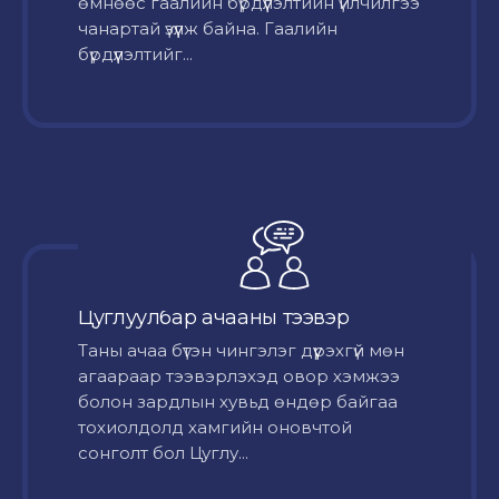
өмнөөс гаалийн бүрдүүлэлтийн үйлчилгээ
чанартай үзүүлж байна. Гаалийн
бүрдүүлэлтийг...
Цуглуулбар ачааны тээвэр
Таны ачаа бүтэн чингэлэг дүүрэхгүй мөн
агаараар тээвэрлэхэд овор хэмжээ
болон зардлын хувьд өндөр байгаа
тохиолдолд хамгийн оновчтой
сонголт бол Цуглу...