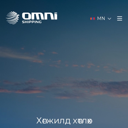
MN
Хөгжилд хөтлөх