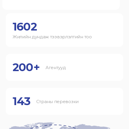
1602
Жилийн дундаж тээвэрлэлтийн тоо
200+
Агентууд
143
Страны перевозки