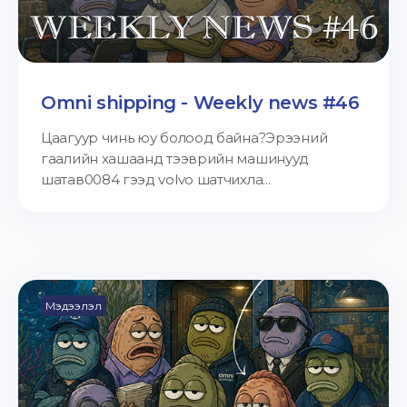
Omni shipping - Weekly news #46
Цаагуур чинь юу болоод байна?Эрээний
гаалийн хашаанд тээврийн машинууд
шатав0084 гээд volvo шатчихла...
Мэдээлэл