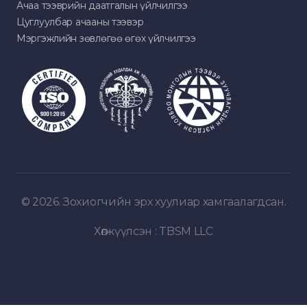
Ачаа тээврийн даатгалын үйлчилгээ
Цуглуулбар ачааны тээвэр
Мэргэжлийн зөвлөгөө өгөх үйлчилгээ
© 2026. Зохиогчийн эрх хуулиар хамгаалагдсан.
Хөгжүүлсэн :
TBSM LLC