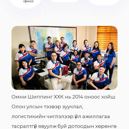
сүлжээ
Омни Шиппинг ХХК нь 2014 оноос хойш
Олон улсын тээвэр зуучлал,
логистикийн чиглэлээр үйл ажиллагаа
тасралтгүй явуулж буй дотоодын хөрөнгө