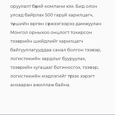
оруулалт бүхий компани юм. Бид олон
улсад байрлах 500 гаруй харилцагч,
түншийн өргөн сүлжээгээрээ дамжуулан
Монгол орныхоо онцлогт тохирсон
тээврийн шийдлийг харилцагч
байгууллагууддаа санал болгон тээвэр,
логистикийн зардлыг бууруулах,
тээврийн хугацааг богиносгох, тээвэр,
логистикийн мэдлэгийг түгээх зэрэгт
анхааран ажиллаж байна.