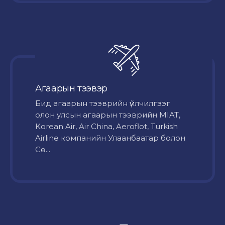
Агаарын тээвэр
Бид агаарын тээврийн үйлчилгээг
олон улсын агаарын тээврийн MIAT,
Korean Air, Air China, Aeroflot, Turkish
Airline компанийн Улаанбаатар болон
Сө...