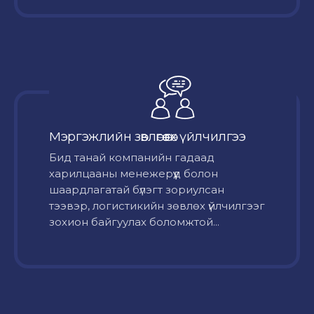
Мэргэжлийн зөвлөгөө өгөх үйлчилгээ
Бид танай компанийн гадаад
харилцааны менежерүүд болон
шаардлагатай бүлэгт зориулсан
тээвэр, логистикийн зөвлөх үйлчилгээг
зохион байгуулах боломжтой...