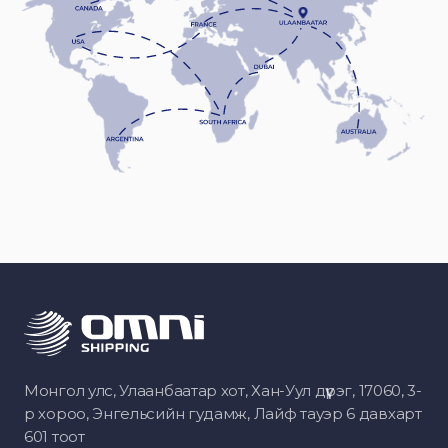
Монгол улс, Улаанбаатар хот, Хан-Уул дүүрэг, 17060, 3-
р хороо, Энгельсийн гудамж, Лайф тауэр 6 давхарт
601 тоот