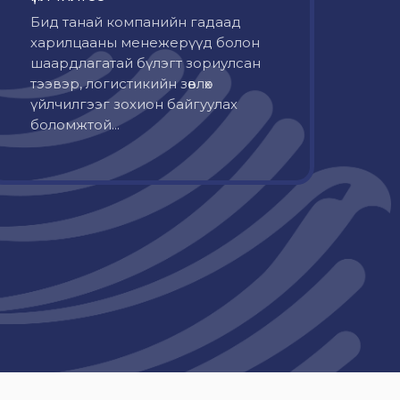
Бид танай компанийн гадаад
харилцааны менежерүүд болон
шаардлагатай бүлэгт зориулсан
тээвэр, логистикийн зөвлөх
үйлчилгээг зохион байгуулах
боломжтой...