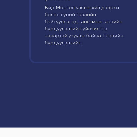
Бид Монгол улсын хил дээрхи
болон гүний гаалийн
байгууллагад таны өмнөөс гаалийн
бүрдүүлэлтийн үйлчилгээ
чанартай үзүүлж байна. Гаалийн
бүрдүүлэлтийг...