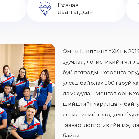
Бүх ачаа
даатгагдсан
Омни Шиппинг ХХК нь 2014
зуучлал, логистикийн чиглэ
буй дотоодын хөрөнгө оруу
улсад байрлах 500 гаруй х
дамжуулан Монгол орныхо
шийдлийг харилцагч байгу
логистикийн зардлыг бууру
тээвэр, логистикийн мэдлэ
байна.