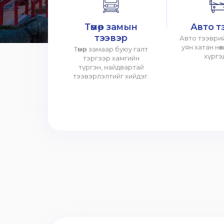
Төмөр замын
Авто т
тээвэр
Авто тээврий
уян хатан нө
Төмөр замаар буюу галт
хүргэ
тэргээр хамгийн
түргэн, найдвартай
тээвэрлэлтийг хийдэг.