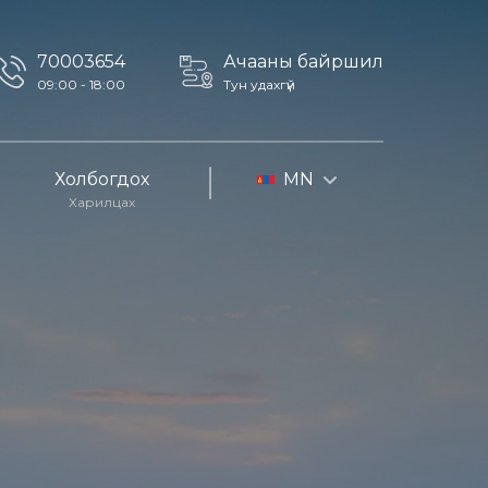
70003654
Ачааны байршил
09:00 - 18:00
Тун удахгүй
Холбогдох
MN
Харилцах