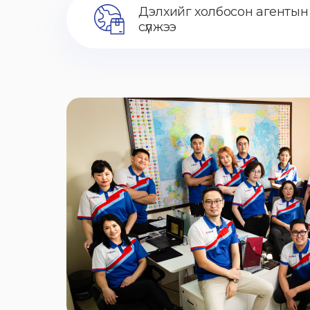
Дэлхийг холбосон агентын
сүлжээ