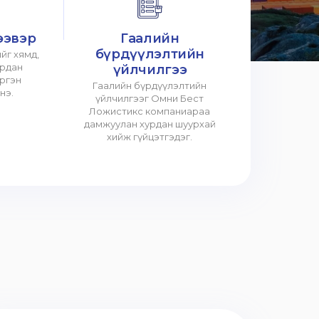
ээвэр
Гаалийн
бүрдүүлэлтийн
йг хямд,
урдан
үйлчилгээ
үргэн
Гаалийн бүрдүүлэлтийн
нэ.
үйлчилгээг Омни Бест
Ложистикс компаниараа
дамжуулан хурдан шуурхай
хийж гүйцэтгэдэг.