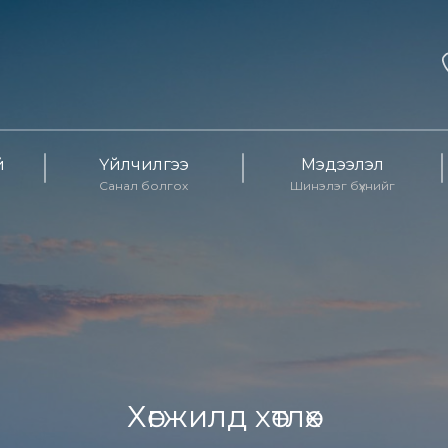
й
Үйлчилгээ
Мэдээлэл
Санал болгох
Шинэлэг бүхнийг
Хөгжилд хөтлөх