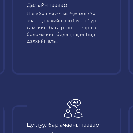
Далайн тээвэр
Далайн тээвэр нь бүх төрлийн
ачааг дэлхийн өнцөг булан бүрт,
хамгийн бага өртөгөөр тээвэрлэх
боломжийг бидэнд өгдөг. Бид
дэлхийн аль...
Цуглуулбар ачааны тээвэр