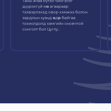
Таны ачаа бүтэн чингэлэг
дүүрэхгүй мөн агаараар
тээвэрлэхэд овор хэмжээ болон
зардлын хувьд өндөр байгаа
тохиолдолд хамгийн оновчтой
сонголт бол Цуглу...