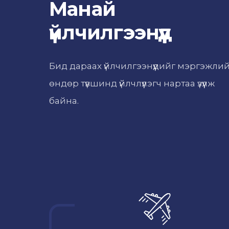
Манай
үйлчилгээнүүд
Бид дараах үйлчилгээнүүдийг мэргэжли
өндөр түвшинд үйлчлүүлэгч нартаа үзүүлж
байна.