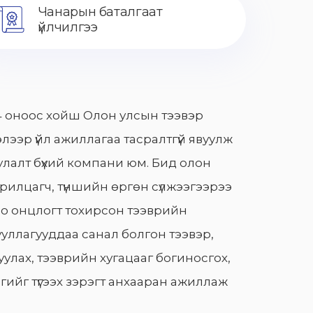
Чанарын баталгаат
үйлчилгээ
 оноос хойш Олон улсын тээвэр
лээр үйл ажиллагаа тасралтгүй явуулж
лалт бүхий компани юм. Бид олон
арилцагч, түншийн өргөн сүлжээгээрээ
о онцлогт тохирсон тээврийн
уллагууддаа санал болгон тээвэр,
улах, тээврийн хугацааг богиносгох,
гийг түгээх зэрэгт анхааран ажиллаж