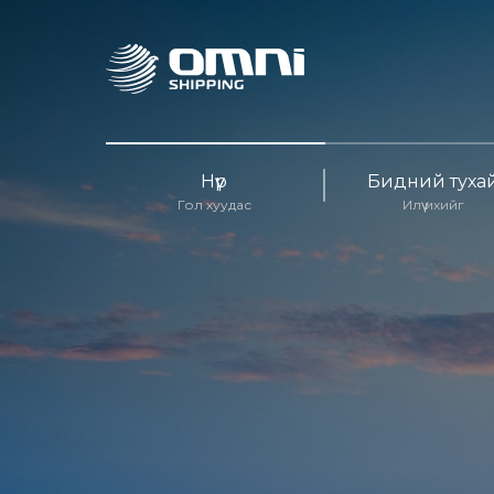
Нүүр
Бидний туха
Гол хуудас
Илүү ихийг