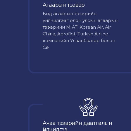
Агаарын тээвэр
Бид агаарын тээврийн
үйлчилгээг олон улсын агаарын
тээврийн MIAT, Korean Air, Air
China, Aeroflot, Turkish Airline
компанийн Улаанбаатар болон
Сө...
Ачаа тээврийн даатгалын
үйлчилгээ