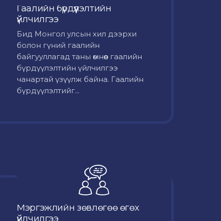
Гаалийн бүрдүүлэлтийн
үйлчилгээ
Бид Монгол улсын хил дээрхи
болон гүний гаалийн
байгууллагад таны өмнөөс гаалийн
бүрдүүлэлтийн үйлчилгээ
чанартай үзүүлж байна. Гаалийн
бүрдүүлэлтийг...
Мэргэжлийн зөвлөгөө өгөх
үйлчилгээ