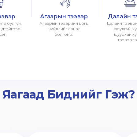
ээвэр
Агаарын тээвэр
Далайн т
г аюулгүй,
Агаарын тээврийн цогц
Далайн тээври
хцөлтэйгээр
шийдлийг санал
аюулгүй, х
дэг.
болгоно.
шуурхай х
тээвэрлэ
Яагаад Биднийг Гэж?