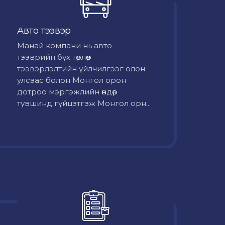
Авто тээвэр
Mанай компани нь авто
тээврийн бүх төрлөөр
тээвэрлэлтийн үйлчилгээг олон
улсаас болон Монгол орон
дотроо мэргэжлийн өндөр
түвшинд гүйцэтгэж Монгол орн...