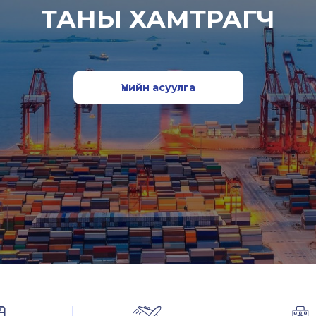
ТАНЫ ХАМТРАГЧ
Үнийн асуулга