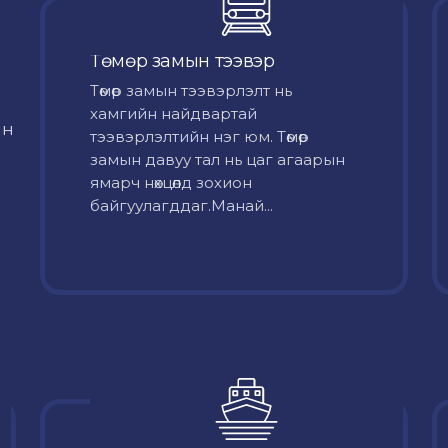
Төмөр замын тээвэр
Төмөр замын тээвэрлэлт нь
хамгийн найдвартай
йн
тээвэрлэлтийн нэг юм. Төмөр
замын давуу тал нь цаг агаарын
ямарч нөхцөлд зохион
байгуулагддаг.Манай...