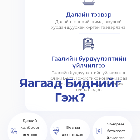
Далайн тээвэр
Далайн тээврийг хямд, аюулгүй,
хурдан шуурхай хүргэн тээвэрлэнэ.
Гаалийн бүрдүүлэлтийн
үйлчилгээ
Гаалийн бүрдүүлэлтийн үйлчилгээг
Яагаад Биднийг
Омни Бест Ложистикс компаниараа
дамжуулан хурдан шуурхай хийж
гүйцэтгэдэг.
Гэж?
Дэлхийг
Чанарын
холбосон
Бүх ачаа
баталгаат
агентын
даатгагдсан
үйлчилгээ