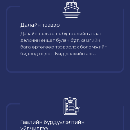
Далайн тээвэр
Далайн тээвэр нь бүх төрлийн ачааг
дэлхийн өнцөг булан бүрт, хамгийн
бага өртөгөөр тээвэрлэх боломжийг
бидэнд өгдөг. Бид дэлхийн аль...
Гаалийн бүрдүүлэлтийн
үйлчилгээ