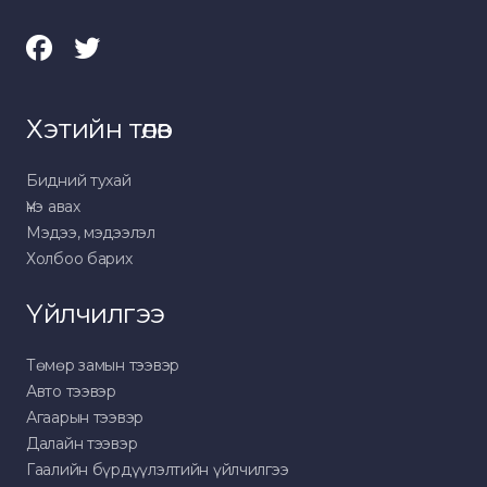
Хэтийн төлөв
Бидний тухай
Үнэ авах
Мэдээ, мэдээлэл
Холбоо барих
Үйлчилгээ
Төмөр замын тээвэр
Авто тээвэр
Агаарын тээвэр
Далайн тээвэр
Гаалийн бүрдүүлэлтийн үйлчилгээ