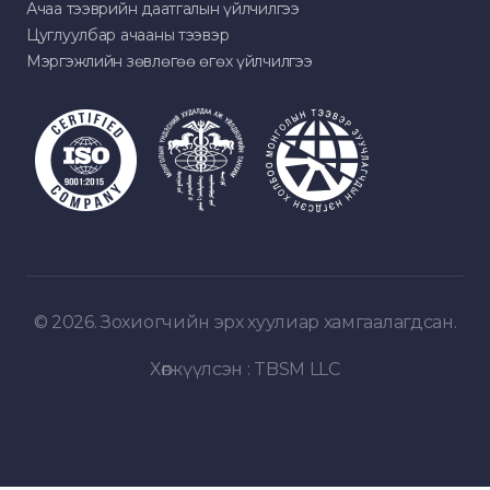
Ачаа тээврийн даатгалын үйлчилгээ
Цуглуулбар ачааны тээвэр
Мэргэжлийн зөвлөгөө өгөх үйлчилгээ
© 2026. Зохиогчийн эрх хуулиар хамгаалагдсан.
Хөгжүүлсэн :
TBSM LLC