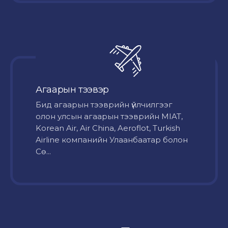
Агаарын тээвэр
Бид агаарын тээврийн үйлчилгээг
олон улсын агаарын тээврийн MIAT,
Korean Air, Air China, Aeroflot, Turkish
Airline компанийн Улаанбаатар болон
Сө...