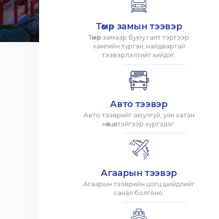
Төмөр замын тээвэр
Төмөр замаар буюу галт тэргээр
хамгийн түргэн, найдвартай
тээвэрлэлтийг хийдэг.
Авто тээвэр
Авто тээврийг аюулгүй, уян хатан
нөхцөлтэйгээр хүргэдэг.
Агаарын тээвэр
Агаарын тээврийн цогц шийдлийг
санал болгоно.