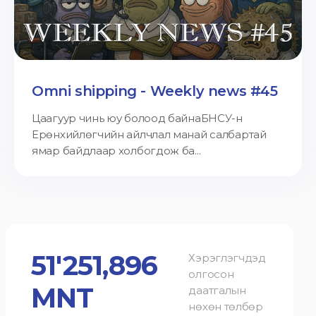
Omni shipping - Weekly news #45
Цаагуур чинь юу болоод байнаБНСУ-н
Ерөнхийлөгчийн айлчлал манай салбартай
ямар байдлаар холбогдож ба...
51'251,896
Хэрэглэгчдэд
олгосон
MNT
даатгалын
нөхөн төлбөр