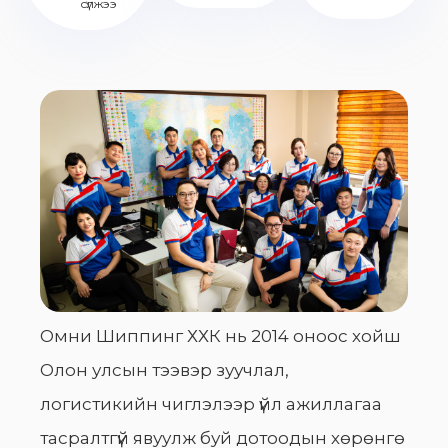
сүлжээ
Омни Шиппинг ХХК нь 2014 оноос хойш
Олон улсын тээвэр зуучлал,
логистикийн чиглэлээр үйл ажиллагаа
тасралтгүй явуулж буй дотоодын хөрөнгө