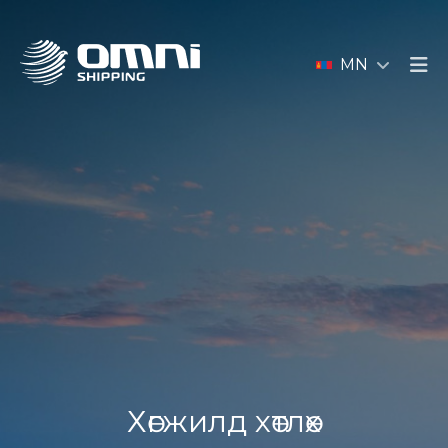
MN
Хөгжилд хөтлөх