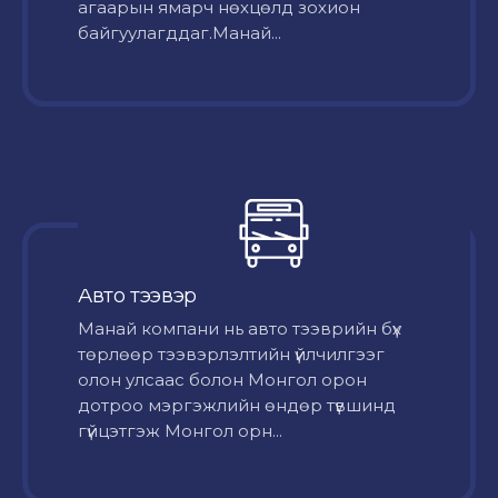
агаарын ямарч нөхцөлд зохион
байгуулагддаг.Манай...
Авто тээвэр
Mанай компани нь авто тээврийн бүх
төрлөөр тээвэрлэлтийн үйлчилгээг
олон улсаас болон Монгол орон
дотроо мэргэжлийн өндөр түвшинд
гүйцэтгэж Монгол орн...