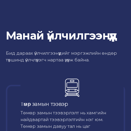
Манай үйлчилгээнүүд
Бид дараах үйлчилгээнүүдийг мэргэжлийн өндөр
түвшинд үйлчлүүлэгч нартаа үзүүлж байна.
Төмөр замын тээвэр
Төмөр замын тээвэрлэлт нь хамгийн
найдвартай тээвэрлэлтийн нэг юм.
Төмөр замын давуу тал нь цаг