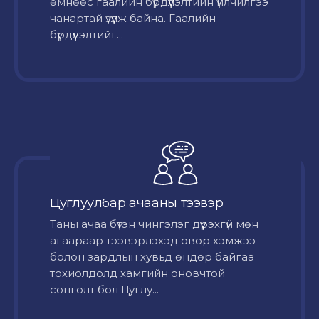
өмнөөс гаалийн бүрдүүлэлтийн үйлчилгээ
чанартай үзүүлж байна. Гаалийн
бүрдүүлэлтийг...
Цуглуулбар ачааны тээвэр
Таны ачаа бүтэн чингэлэг дүүрэхгүй мөн
агаараар тээвэрлэхэд овор хэмжээ
болон зардлын хувьд өндөр байгаа
тохиолдолд хамгийн оновчтой
сонголт бол Цуглу...