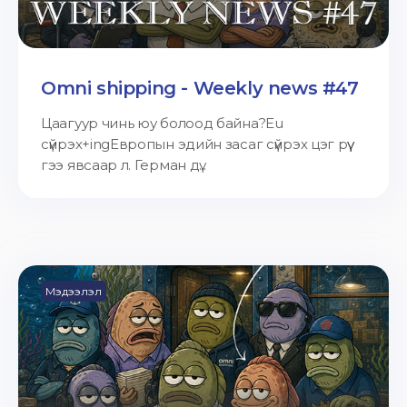
Omni shipping - Weekly news #47
Цаагуур чинь юу болоод байна?Eu
сүйрэх+ingЕвропын эдийн засаг сүйрэх цэг рүү
гээ явсаар л. Герман дү...
Мэдээлэл