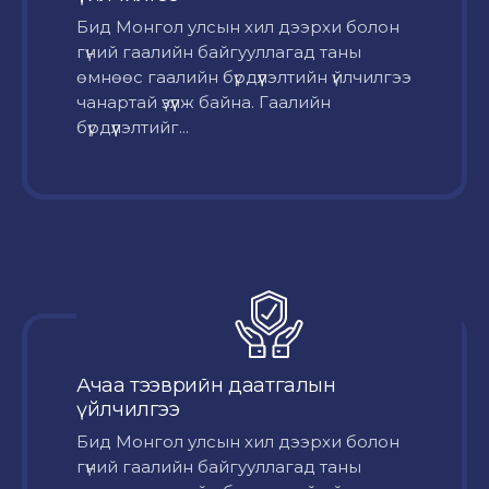
Бид Монгол улсын хил дээрхи болон
гүний гаалийн байгууллагад таны
өмнөөс гаалийн бүрдүүлэлтийн үйлчилгээ
чанартай үзүүлж байна. Гаалийн
бүрдүүлэлтийг...
Ачаа тээврийн даатгалын
үйлчилгээ
Бид Монгол улсын хил дээрхи болон
гүний гаалийн байгууллагад таны