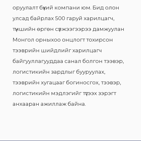
оруулалт бүхий компани юм. Бид олон
улсад байрлах 500 гаруй харилцагч,
түншийн өргөн сүлжээгээрээ дамжуулан
Монгол орныхоо онцлогт тохирсон
тээврийн шийдлийг харилцагч
байгууллагууддаа санал болгон тээвэр,
логистикийн зардлыг бууруулах,
тээврийн хугацааг богиносгох, тээвэр,
логистикийн мэдлэгийг түгээх зэрэгт
анхааран ажиллаж байна.