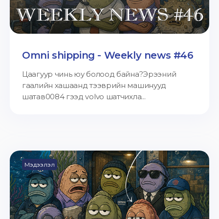
Omni shipping - Weekly news #46
Цаагуур чинь юу болоод байна?Эрээний
гаалийн хашаанд тээврийн машинууд
шатав0084 гээд volvo шатчихла...
Мэдээлэл