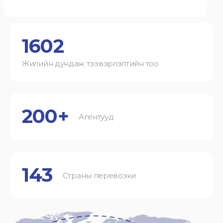
1602
Жилийн дундаж тээвэрлэлтийн тоо
200+
Агентууд
143
Страны перевозки