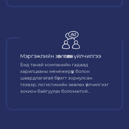
Мэргэжлийн зөвлөгөө өгөх үйлчилгээ
Бид танай компанийн гадаад
харилцааны менежерүүд болон
шаардлагатай бүлэгт зориулсан
тээвэр, логистикийн зөвлөх үйлчилгээг
зохион байгуулах боломжтой...