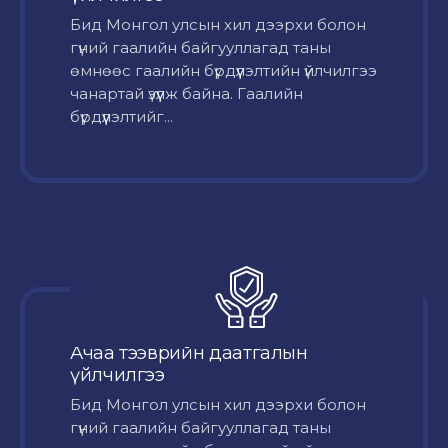
Бид Монгол улсын хил дээрхи болон
гүний гаалийн байгууллагад таны
өмнөөс гаалийн бүрдүүлэлтийн үйлчилгээ
чанартай үзүүлж байна. Гаалийн
бүрдүүлэлтийг...
Ачаа тээврийн даатгалын
үйлчилгээ
Бид Монгол улсын хил дээрхи болон
гүний гаалийн байгууллагад таны