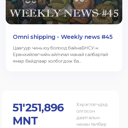
Omni shipping - Weekly news #45
Цаагуур чинь юу болоод байнаБНСУ-н
Ерөнхийлөгчийн айлчлал манай салбартай
ямар байдлаар холбогдож ба...
51'251,896
Хэрэглэгчдэд
олгосон
MNT
даатгалын
нөхөн төлбөр