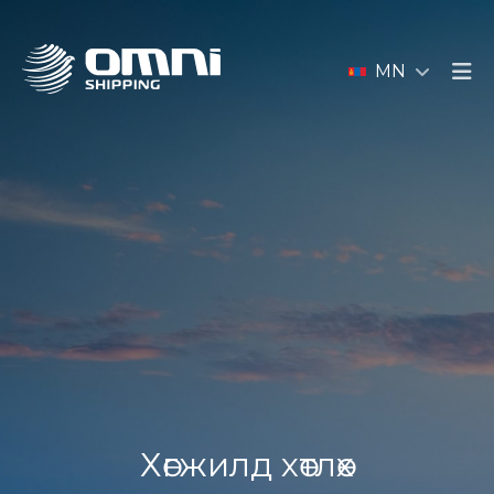
MN
Хөгжилд хөтлөх