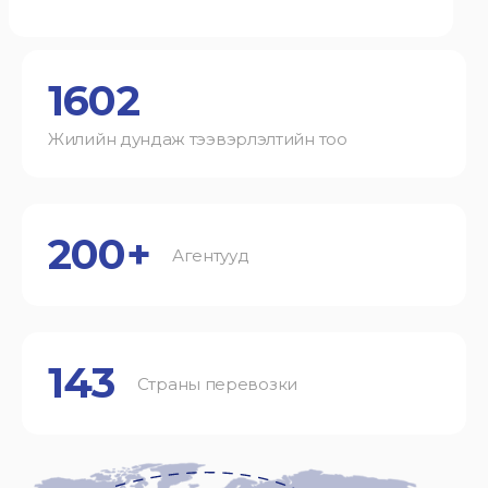
1602
Жилийн дундаж тээвэрлэлтийн тоо
200+
Агентууд
143
Страны перевозки