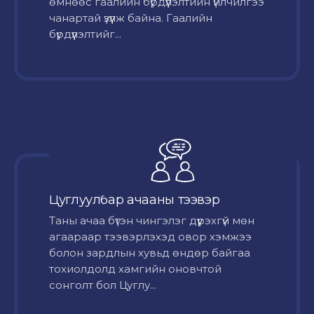
өмнөөс гаалийн бүрдүүлэлтийн үйлчилгээ
чанартай үзүүлж байна. Гаалийн
бүрдүүлэлтийг...
Цуглуулбар ачааны тээвэр
Таны ачаа бүтэн чингэлэг дүүрэхгүй мөн
агаараар тээвэрлэхэд овор хэмжээ
болон зардлын хувьд өндөр байгаа
тохиолдолд хамгийн оновчтой
сонголт бол Цуглу...