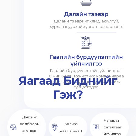
Далайн тээвэр
Далайн тээврийг хямд, аюулгүй,
хурдан шуурхай хүргэн тээвэрлэнэ.
Гаалийн бүрдүүлэлтийн
үйлчилгээ
Гаалийн бүрдүүлэлтийн үйлчилгээг
Яагаад Биднийг
Омни Бест Ложистикс компаниараа
дамжуулан хурдан шуурхай хийж
гүйцэтгэдэг.
Гэж?
Дэлхийг
Чанарын
холбосон
Бүх ачаа
баталгаат
агентын
даатгагдсан
үйлчилгээ