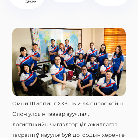
сүлжээ
Омни Шиппинг ХХК нь 2014 оноос хойш
Олон улсын тээвэр зуучлал,
логистикийн чиглэлээр үйл ажиллагаа
тасралтгүй явуулж буй дотоодын хөрөнгө