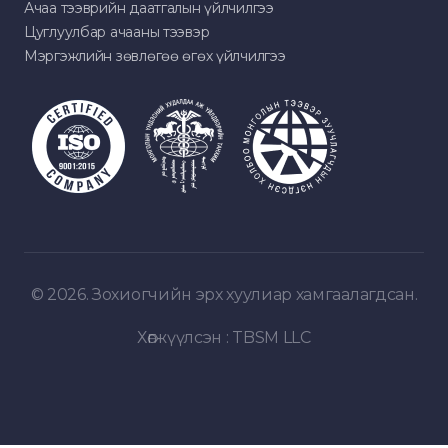
Ачаа тээврийн даатгалын үйлчилгээ
Цуглуулбар ачааны тээвэр
Мэргэжлийн зөвлөгөө өгөх үйлчилгээ
© 2026. Зохиогчийн эрх хуулиар хамгаалагдсан.
Хөгжүүлсэн :
TBSM LLC