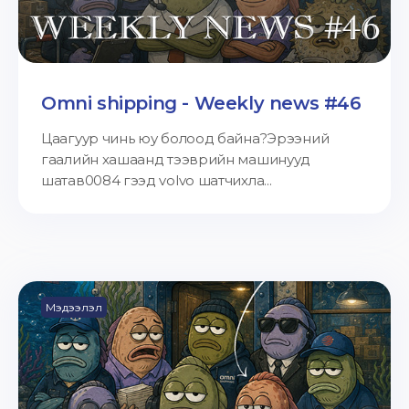
Omni shipping - Weekly news #46
Цаагуур чинь юу болоод байна?Эрээний
гаалийн хашаанд тээврийн машинууд
шатав0084 гээд volvo шатчихла...
Мэдээлэл