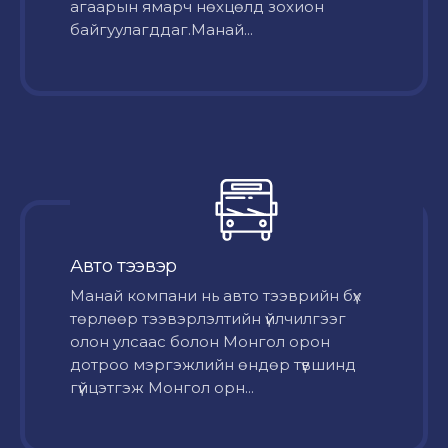
агаарын ямарч нөхцөлд зохион
байгуулагддаг.Манай...
Авто тээвэр
Mанай компани нь авто тээврийн бүх
төрлөөр тээвэрлэлтийн үйлчилгээг
олон улсаас болон Монгол орон
дотроо мэргэжлийн өндөр түвшинд
гүйцэтгэж Монгол орн...