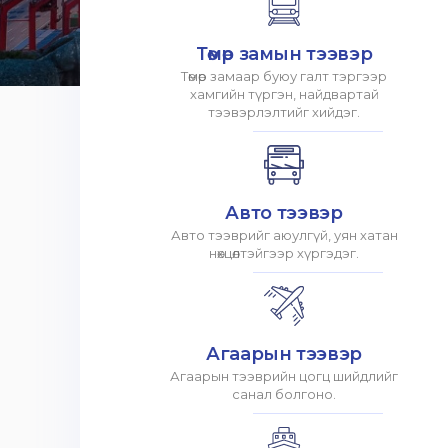
Төмөр замын тээвэр
Төмөр замаар буюу галт тэргээр
хамгийн түргэн, найдвартай
тээвэрлэлтийг хийдэг.
Авто тээвэр
Авто тээврийг аюулгүй, уян хатан
нөхцөлтэйгээр хүргэдэг.
Агаарын тээвэр
Агаарын тээврийн цогц шийдлийг
санал болгоно.