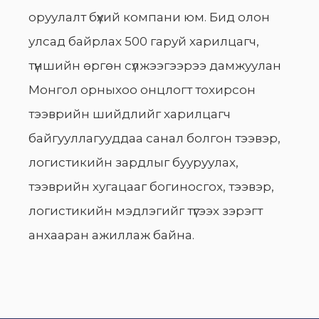
оруулалт бүхий компани юм. Бид олон
улсад байрлах 500 гаруй харилцагч,
түншийн өргөн сүлжээгээрээ дамжуулан
Монгол орныхоо онцлогт тохирсон
тээврийн шийдлийг харилцагч
байгууллагууддаа санал болгон тээвэр,
логистикийн зардлыг бууруулах,
тээврийн хугацааг богиносгох, тээвэр,
логистикийн мэдлэгийг түгээх зэрэгт
анхааран ажиллаж байна.