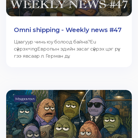
Omni shipping - Weekly news #47
Цаагуур чинь юу болоод байна?Eu
сүйрэх+ingЕвропын эдийн засаг сүйрэх цэг рүү
гээ явсаар л. Герман дү...
Мэдээлэл