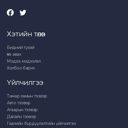
Хэтийн төлөв
Бидний тухай
Үнэ авах
Мэдээ, мэдээлэл
Холбоо барих
Үйлчилгээ
Төмөр замын тээвэр
Авто тээвэр
Агаарын тээвэр
Далайн тээвэр
Гаалийн бүрдүүлэлтийн үйлчилгээ