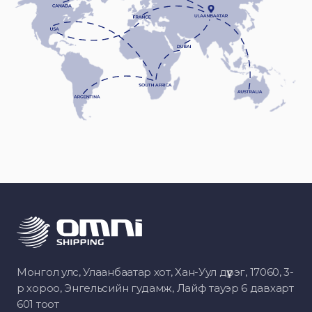
Монгол улс, Улаанбаатар хот, Хан-Уул дүүрэг, 17060, 3-
р хороо, Энгельсийн гудамж, Лайф тауэр 6 давхарт
601 тоот