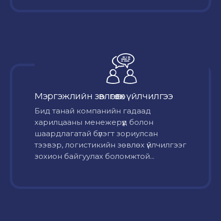
Мэргэжлийн зөвлөгөө өгөх үйлчилгээ
Бид танай компанийн гадаад
харилцааны менежерүүд болон
шаардлагатай бүлэгт зориулсан
тээвэр, логистикийн зөвлөх үйлчилгээг
зохион байгуулах боломжтой...