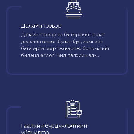
Далайн тээвэр
Далайн тээвэр нь бүх төрлийн ачааг
дэлхийн өнцөг булан бүрт, хамгийн
бага өртөгөөр тээвэрлэх боломжийг
бидэнд өгдөг. Бид дэлхийн аль...
Гаалийн бүрдүүлэлтийн
үйлчилгээ