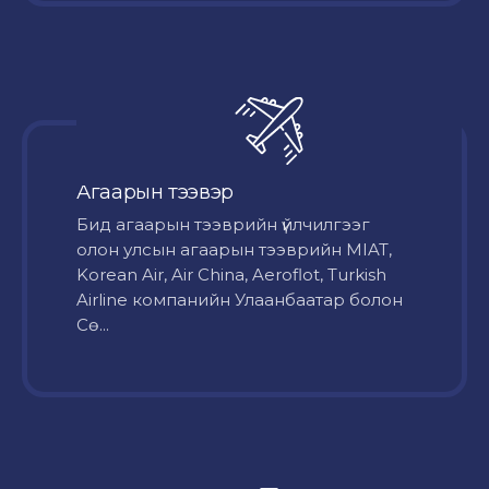
Агаарын тээвэр
Бид агаарын тээврийн үйлчилгээг
олон улсын агаарын тээврийн MIAT,
Korean Air, Air China, Aeroflot, Turkish
Airline компанийн Улаанбаатар болон
Сө...