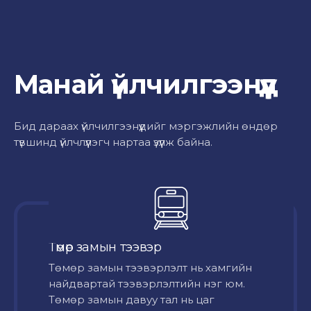
Манай үйлчилгээнүүд
Бид дараах үйлчилгээнүүдийг мэргэжлийн өндөр
түвшинд үйлчлүүлэгч нартаа үзүүлж байна.
Төмөр замын тээвэр
Төмөр замын тээвэрлэлт нь хамгийн
найдвартай тээвэрлэлтийн нэг юм.
Төмөр замын давуу тал нь цаг