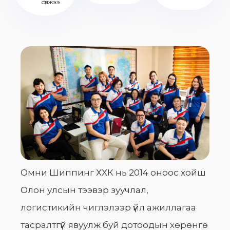
сүлжээ
Омни Шиппинг ХХК нь 2014 оноос хойш
Олон улсын тээвэр зуучлал,
логистикийн чиглэлээр үйл ажиллагаа
тасралтгүй явуулж буй дотоодын хөрөнгө