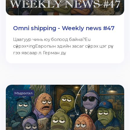
Omni shipping - Weekly news #47
Цаагуур чинь юу болоод байна?Eu
сүйрэх+ingЕвропын эдийн засаг сүйрэх цэг рүү
гээ явсаар л. Герман дү...
Мэдээлэл