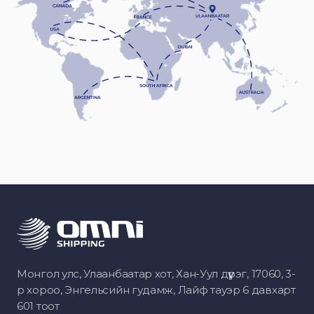
Монгол улс, Улаанбаатар хот, Хан-Уул дүүрэг, 17060, 3-
р хороо, Энгельсийн гудамж, Лайф тауэр 6 давхарт
601 тоот