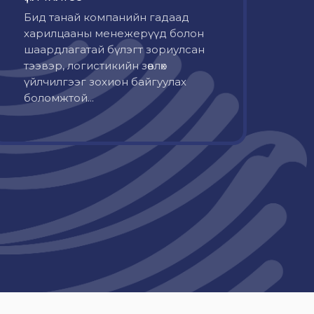
Бид танай компанийн гадаад
харилцааны менежерүүд болон
шаардлагатай бүлэгт зориулсан
тээвэр, логистикийн зөвлөх
үйлчилгээг зохион байгуулах
боломжтой...