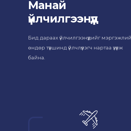
Манай
үйлчилгээнүүд
Бид дараах үйлчилгээнүүдийг мэргэжли
өндөр түвшинд үйлчлүүлэгч нартаа үзүүлж
байна.