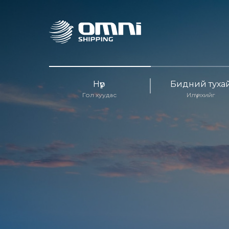
Нүүр
Бидний туха
Гол хуудас
Илүү ихийг