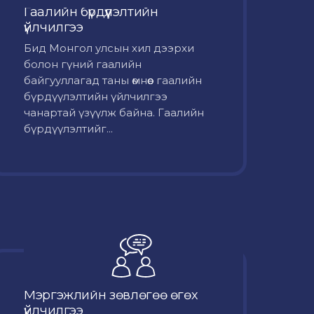
Гаалийн бүрдүүлэлтийн
үйлчилгээ
Бид Монгол улсын хил дээрхи
болон гүний гаалийн
байгууллагад таны өмнөөс гаалийн
бүрдүүлэлтийн үйлчилгээ
чанартай үзүүлж байна. Гаалийн
бүрдүүлэлтийг...
Мэргэжлийн зөвлөгөө өгөх
үйлчилгээ