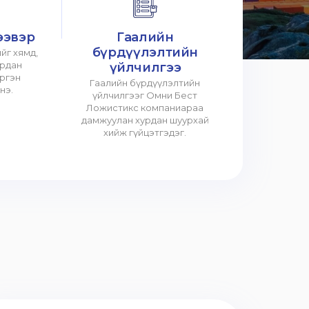
ээвэр
Гаалийн
бүрдүүлэлтийн
йг хямд,
урдан
үйлчилгээ
үргэн
Гаалийн бүрдүүлэлтийн
нэ.
үйлчилгээг Омни Бест
Ложистикс компаниараа
дамжуулан хурдан шуурхай
хийж гүйцэтгэдэг.