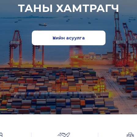
ТАНЫ ХАМТРАГЧ
Үнийн асуулга