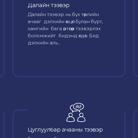
Далайн тээвэр
Далайн тээвэр нь бүх төрлийн
ачааг дэлхийн өнцөг булан бүрт,
хамгийн бага өртөгөөр тээвэрлэх
боломжийг бидэнд өгдөг. Бид
дэлхийн аль...
Цуглуулбар ачааны тээвэр