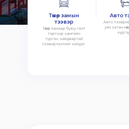
Төмөр замын
Авто т
тээвэр
Авто тээврий
уян хатан нө
Төмөр замаар буюу галт
хүргэ
тэргээр хамгийн
түргэн, найдвартай
тээвэрлэлтийг хийдэг.