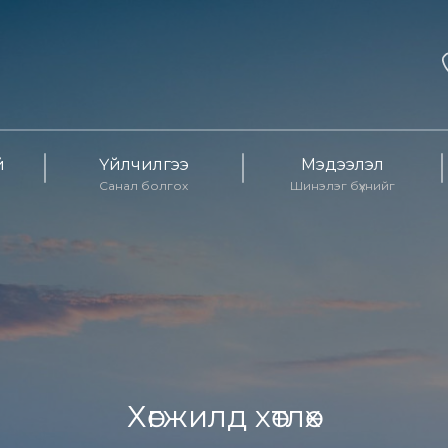
й
Үйлчилгээ
Мэдээлэл
Санал болгох
Шинэлэг бүхнийг
Хөгжилд хөтлөх