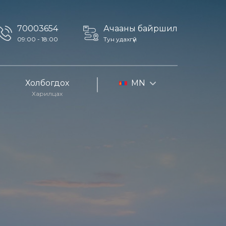
70003654
Ачааны байршил
09:00 - 18:00
Тун удахгүй
Холбогдох
MN
Харилцах