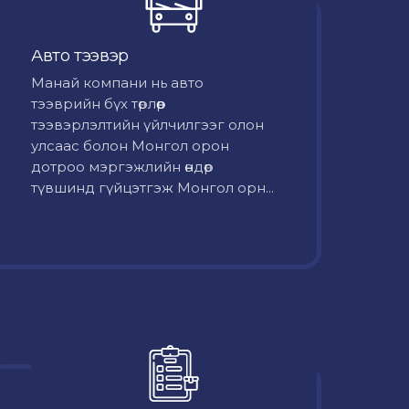
Авто тээвэр
Mанай компани нь авто
тээврийн бүх төрлөөр
тээвэрлэлтийн үйлчилгээг олон
улсаас болон Монгол орон
дотроо мэргэжлийн өндөр
түвшинд гүйцэтгэж Монгол орн...