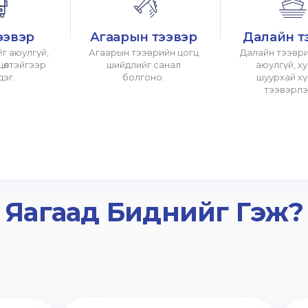
ээвэр
Агаарын тээвэр
Далайн т
г аюулгүй,
Агаарын тээврийн цогц
Далайн тээври
хцөлтэйгээр
шийдлийг санал
аюулгүй, х
дэг.
болгоно.
шуурхай х
тээвэрлэ
Яагаад Биднийг Гэж?