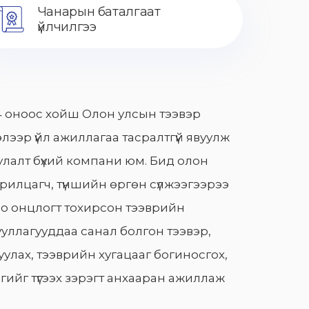
Чанарын баталгаат
үйлчилгээ
 оноос хойш Олон улсын тээвэр
лээр үйл ажиллагаа тасралтгүй явуулж
лалт бүхий компани юм. Бид олон
арилцагч, түншийн өргөн сүлжээгээрээ
о онцлогт тохирсон тээврийн
уллагууддаа санал болгон тээвэр,
улах, тээврийн хугацааг богиносгох,
гийг түгээх зэрэгт анхааран ажиллаж