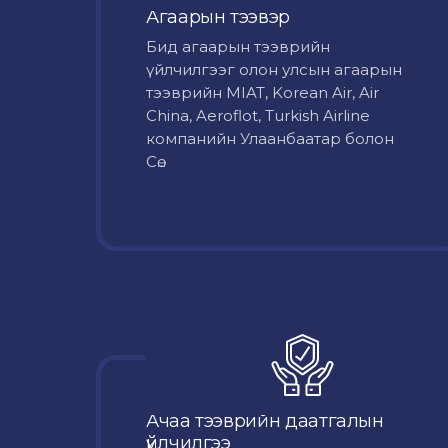
Агаарын тээвэр
Бид агаарын тээврийн
үйлчилгээг олон улсын агаарын
тээврийн MIAT, Korean Air, Air
China, Aeroflot, Turkish Airline
компанийн Улаанбаатар болон
Сө...
Ачаа тээврийн даатгалын
үйлчилгээ