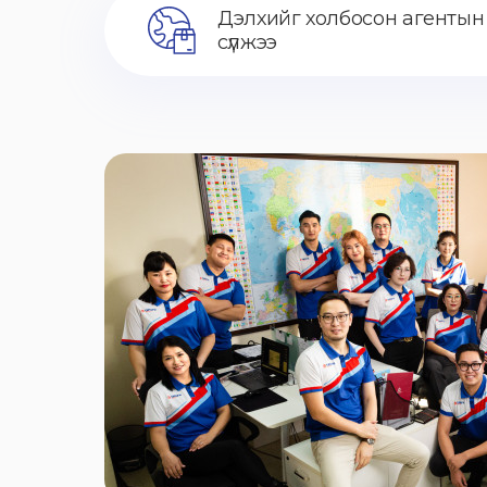
Дэлхийг холбосон агентын
сүлжээ