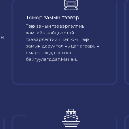
Төмөр замын тээвэр
Төмөр замын тээвэрлэлт нь
хамгийн найдвартай
йн
тээвэрлэлтийн нэг юм. Төмөр
замын давуу тал нь цаг агаарын
ямарч нөхцөлд зохион
байгуулагддаг.Манай...