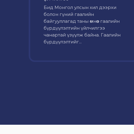
Бид Монгол улсын хил дээрхи
болон гүний гаалийн
байгууллагад таны өмнөөс гаалийн
бүрдүүлэлтийн үйлчилгээ
чанартай үзүүлж байна. Гаалийн
бүрдүүлэлтийг...