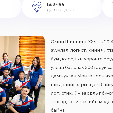
Бүх ачаа
даатгагдсан
Омни Шиппинг ХХК нь 2014
зуучлал, логистикийн чиглэ
буй дотоодын хөрөнгө оруу
улсад байрлах 500 гаруй х
дамжуулан Монгол орныхо
шийдлийг харилцагч байгу
логистикийн зардлыг бууру
тээвэр, логистикийн мэдлэ
байна.