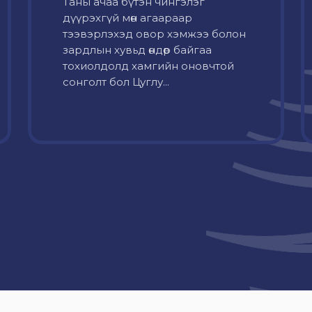
Таны ачаа бүтэн чингэлэг
дүүрэхгүй мөн агаараар
тээвэрлэхэд овор хэмжээ болон
зардлын хувьд өндөр байгаа
тохиолдолд хамгийн оновчтой
сонголт бол Цуглу...