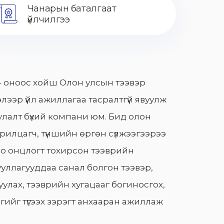
Чанарын баталгаат
үйлчилгээ
 оноос хойш Олон улсын тээвэр
лээр үйл ажиллагаа тасралтгүй явуулж
лалт бүхий компани юм. Бид олон
арилцагч, түншийн өргөн сүлжээгээрээ
о онцлогт тохирсон тээврийн
уллагууддаа санал болгон тээвэр,
улах, тээврийн хугацааг богиносгох,
гийг түгээх зэрэгт анхааран ажиллаж