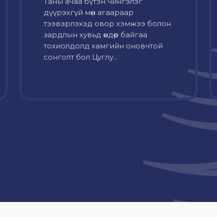
Таны ачаа бүтэн чингэлэг
дүүрэхгүй мөн агаараар
тээвэрлэхэд овор хэмжээ болон
зардлын хувьд өндөр байгаа
тохиолдолд хамгийн оновчтой
сонголт бол Цуглу...