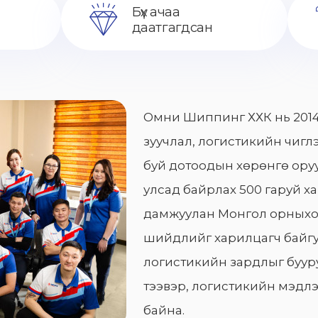
Бүх ачаа
даатгагдсан
Омни Шиппинг ХХК нь 2014
зуучлал, логистикийн чиглэ
буй дотоодын хөрөнгө оруу
улсад байрлах 500 гаруй х
дамжуулан Монгол орныхо
шийдлийг харилцагч байгу
логистикийн зардлыг бууру
тээвэр, логистикийн мэдлэ
байна.