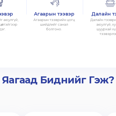
ээвэр
Агаарын тээвэр
Далайн т
г аюулгүй,
Агаарын тээврийн цогц
Далайн тээври
хцөлтэйгээр
шийдлийг санал
аюулгүй, х
дэг.
болгоно.
шуурхай х
тээвэрлэ
Яагаад Биднийг Гэж?