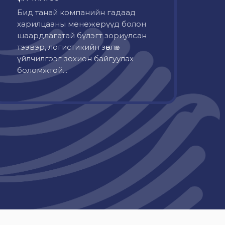
Бид танай компанийн гадаад
харилцааны менежерүүд болон
шаардлагатай бүлэгт зориулсан
тээвэр, логистикийн зөвлөх
үйлчилгээг зохион байгуулах
боломжтой...