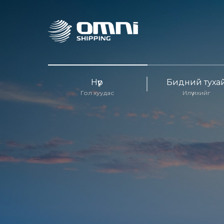
Нүүр
Бидний туха
Гол хуудас
Илүү ихийг