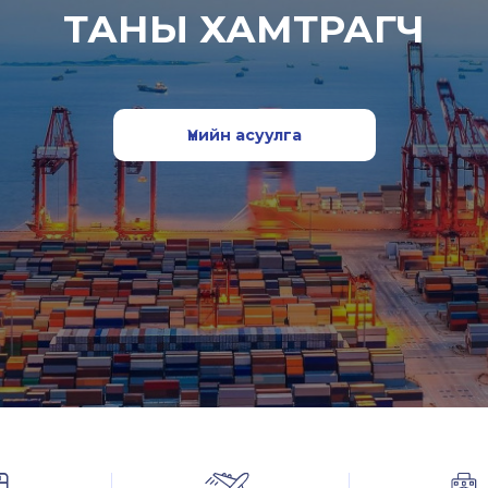
ТАНЫ ХАМТРАГЧ
Үнийн асуулга