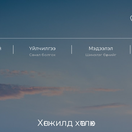
й
Үйлчилгээ
Мэдээлэл
Санал болгох
Шинэлэг бүхнийг
Хөгжилд хөтлөх