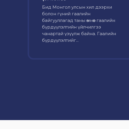
Бид Монгол улсын хил дээрхи
болон гүний гаалийн
байгууллагад таны өмнөөс гаалийн
бүрдүүлэлтийн үйлчилгээ
чанартай үзүүлж байна. Гаалийн
бүрдүүлэлтийг...