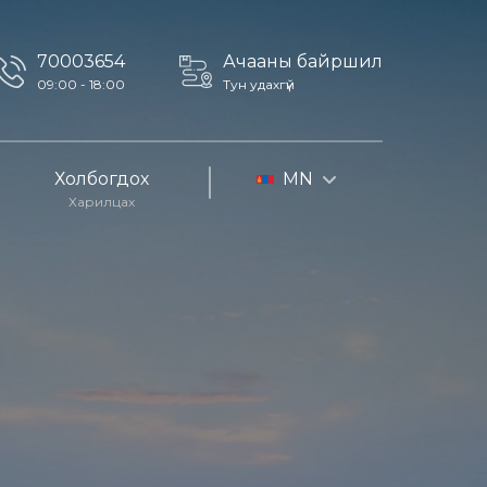
70003654
Ачааны байршил
09:00 - 18:00
Тун удахгүй
Холбогдох
MN
Харилцах