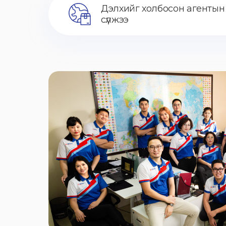
Дэлхийг холбосон агентын
сүлжээ