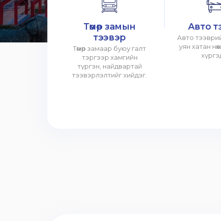
Төмөр замын
Авто т
тээвэр
Авто тээврий
уян хатан нө
Төмөр замаар буюу галт
хүргэ
тэргээр хамгийн
түргэн, найдвартай
тээвэрлэлтийг хийдэг.