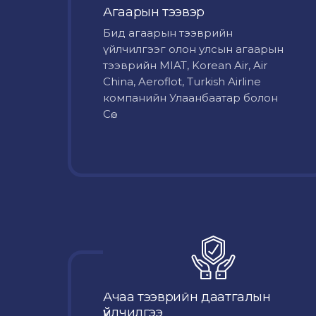
Агаарын тээвэр
Бид агаарын тээврийн
үйлчилгээг олон улсын агаарын
тээврийн MIAT, Korean Air, Air
China, Aeroflot, Turkish Airline
компанийн Улаанбаатар болон
Сө...
Ачаа тээврийн даатгалын
үйлчилгээ