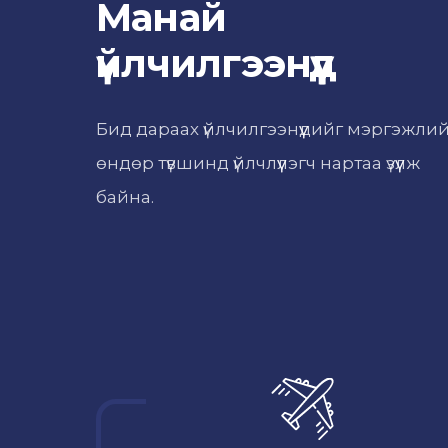
Манай
үйлчилгээнүүд
Бид дараах үйлчилгээнүүдийг мэргэжли
өндөр түвшинд үйлчлүүлэгч нартаа үзүүлж
байна.