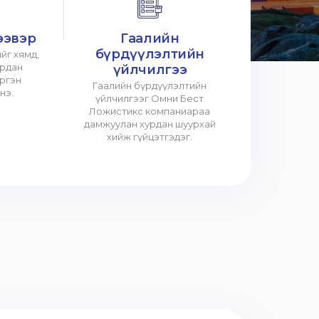
ээвэр
Гаалийн
бүрдүүлэлтийн
йг хямд,
урдан
үйлчилгээ
үргэн
Гаалийн бүрдүүлэлтийн
нэ.
үйлчилгээг Омни Бест
Ложистикс компаниараа
дамжуулан хурдан шуурхай
хийж гүйцэтгэдэг.