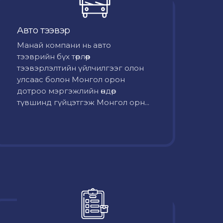
Авто тээвэр
Mанай компани нь авто
тээврийн бүх төрлөөр
тээвэрлэлтийн үйлчилгээг олон
улсаас болон Монгол орон
дотроо мэргэжлийн өндөр
түвшинд гүйцэтгэж Монгол орн...