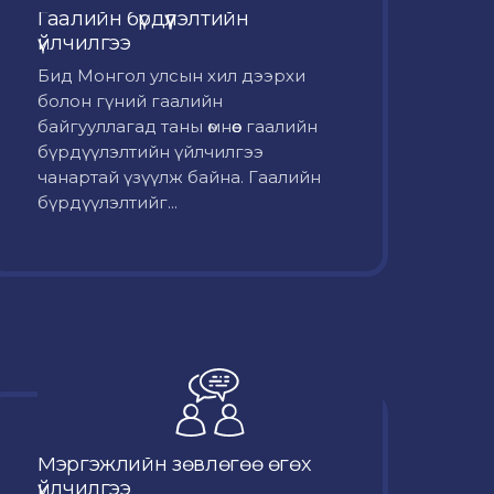
Гаалийн бүрдүүлэлтийн
үйлчилгээ
Бид Монгол улсын хил дээрхи
болон гүний гаалийн
байгууллагад таны өмнөөс гаалийн
бүрдүүлэлтийн үйлчилгээ
чанартай үзүүлж байна. Гаалийн
бүрдүүлэлтийг...
Мэргэжлийн зөвлөгөө өгөх
үйлчилгээ