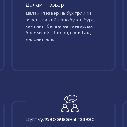
Далайн тээвэр
Далайн тээвэр нь бүх төрлийн
ачааг дэлхийн өнцөг булан бүрт,
хамгийн бага өртөгөөр тээвэрлэх
боломжийг бидэнд өгдөг. Бид
дэлхийн аль...
Цуглуулбар ачааны тээвэр