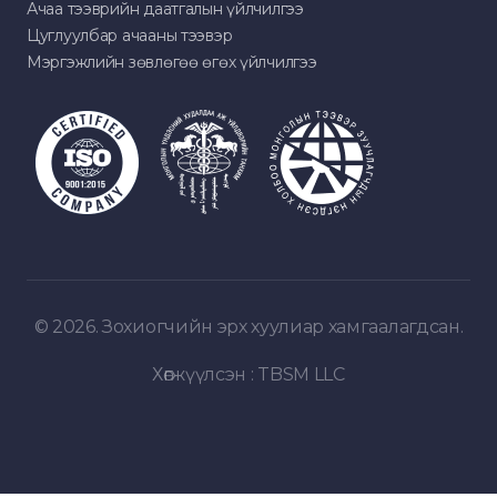
Ачаа тээврийн даатгалын үйлчилгээ
Цуглуулбар ачааны тээвэр
Мэргэжлийн зөвлөгөө өгөх үйлчилгээ
© 2026. Зохиогчийн эрх хуулиар хамгаалагдсан.
Хөгжүүлсэн :
TBSM LLC