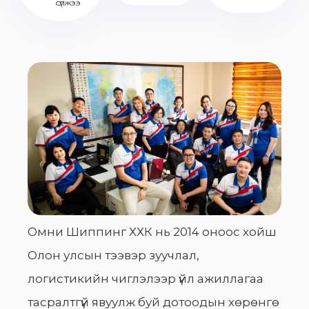
сүлжээ
Омни Шиппинг ХХК нь 2014 оноос хойш
Олон улсын тээвэр зуучлал,
логистикийн чиглэлээр үйл ажиллагаа
тасралтгүй явуулж буй дотоодын хөрөнгө