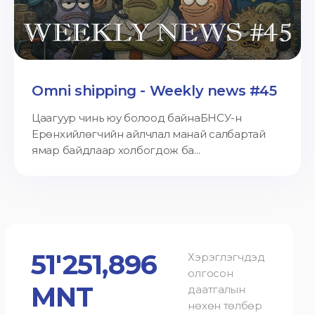
Omni shipping - Weekly news #45
Цаагуур чинь юу болоод байнаБНСУ-н
Ерөнхийлөгчийн айлчлал манай салбартай
ямар байдлаар холбогдож ба...
51'251,896
Хэрэглэгчдэд
олгосон
MNT
даатгалын
нөхөн төлбөр