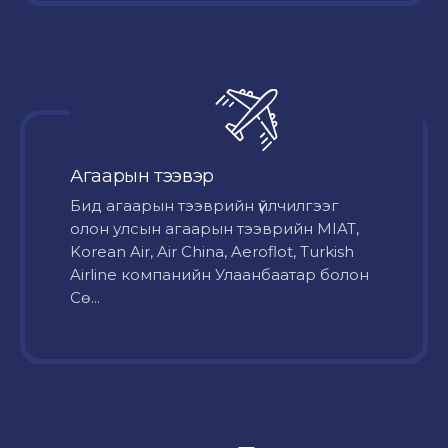
Агаарын тээвэр
Бид агаарын тээврийн үйлчилгээг
олон улсын агаарын тээврийн MIAT,
Korean Air, Air China, Aeroflot, Turkish
Airline компанийн Улаанбаатар болон
Сө...