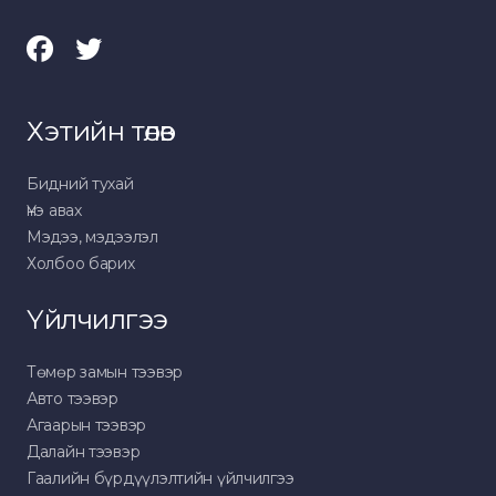
Хэтийн төлөв
Бидний тухай
Үнэ авах
Мэдээ, мэдээлэл
Холбоо барих
Үйлчилгээ
Төмөр замын тээвэр
Авто тээвэр
Агаарын тээвэр
Далайн тээвэр
Гаалийн бүрдүүлэлтийн үйлчилгээ