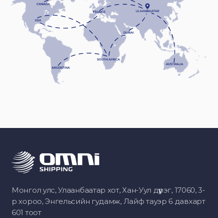
Монгол улс, Улаанбаатар хот, Хан-Уул дүүрэг, 17060, 3-
р хороо, Энгельсийн гудамж, Лайф тауэр 6 давхарт
601 тоот