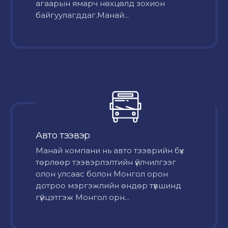
агаарын ямарч нөхцөлд зохион
байгуулагддаг.Манай...
Авто тээвэр
Mанай компани нь авто тээврийн бүх
төрлөөр тээвэрлэлтийн үйлчилгээг
олон улсаас болон Монгол орон
дотроо мэргэжлийн өндөр түвшинд
гүйцэтгэж Монгол орн...