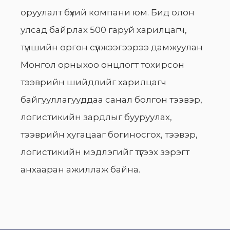
оруулалт бүхий компани юм. Бид олон
улсад байрлах 500 гаруй харилцагч,
түншийн өргөн сүлжээгээрээ дамжуулан
Монгол орныхоо онцлогт тохирсон
тээврийн шийдлийг харилцагч
байгууллагууддаа санал болгон тээвэр,
логистикийн зардлыг бууруулах,
тээврийн хугацааг богиносгох, тээвэр,
логистикийн мэдлэгийг түгээх зэрэгт
анхааран ажиллаж байна.