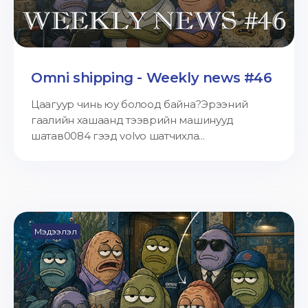
Omni shipping - Weekly news #46
Цаагуур чинь юу болоод байна?Эрээний
гаалийн хашаанд тээврийн машинууд
шатав0084 гээд volvo шатчихла...
Мэдээлэл