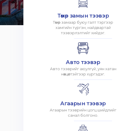
Төмөр замын тээвэр
Төмөр замаар буюу галт тэргээр
хамгийн түргэн, найдвартай
тээвэрлэлтийг хийдэг.
Авто тээвэр
Авто тээврийг аюулгүй, уян хатан
нөхцөлтэйгээр хүргэдэг.
Агаарын тээвэр
Агаарын тээврийн цогц шийдлийг
санал болгоно.