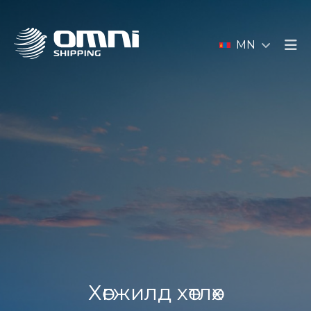
MN
Хөгжилд хөтлөх