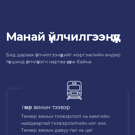
Манай үйлчилгээнүүд
Бид дараах үйлчилгээнүүдийг мэргэжлийн өндөр
түвшинд үйлчлүүлэгч нартаа үзүүлж байна.
Төмөр замын тээвэр
Төмөр замын тээвэрлэлт нь хамгийн
найдвартай тээвэрлэлтийн нэг юм.
Төмөр замын давуу тал нь цаг