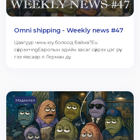
Omni shipping - Weekly news #47
Цаагуур чинь юу болоод байна?Eu
сүйрэх+ingЕвропын эдийн засаг сүйрэх цэг рүү
гээ явсаар л. Герман дү...
Мэдээлэл