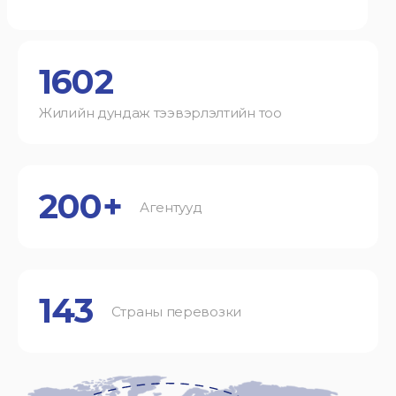
1602
Жилийн дундаж тээвэрлэлтийн тоо
200+
Агентууд
143
Страны перевозки