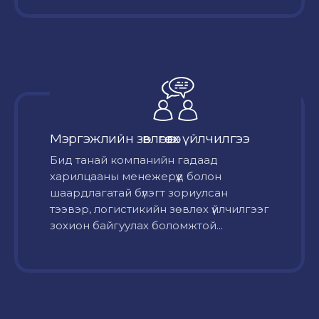
Мэргэжлийн зөвлөгөө өгөх үйлчилгээ
Бид танай компанийн гадаад
харилцааны менежерүүд болон
шаардлагатай бүлэгт зориулсан
тээвэр, логистикийн зөвлөх үйлчилгээг
зохион байгуулах боломжтой...