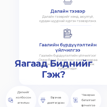
Далайн тээвэр
Далайн тээврийг хямд, аюулгүй,
хурдан шуурхай хүргэн тээвэрлэнэ.
Гаалийн бүрдүүлэлтийн
үйлчилгээ
Гаалийн бүрдүүлэлтийн үйлчилгээг
Яагаад Биднийг
Омни Бест Ложистикс компаниараа
дамжуулан хурдан шуурхай хийж
гүйцэтгэдэг.
Гэж?
Дэлхийг
Чанарын
холбосон
Бүх ачаа
баталгаат
агентын
даатгагдсан
үйлчилгээ