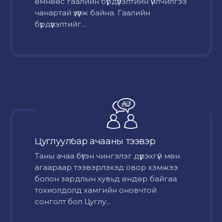
өмнөөс гаалийн бүрдүүлэлтийн үйлчилгээ
чанартай үзүүлж байна. Гаалийн
бүрдүүлэлтийг...
Цуглуулбар ачааны тээвэр
Таны ачаа бүтэн чингэлэг дүүрэхгүй мөн
агаараар тээвэрлэхэд овор хэмжээ
болон зардлын хувьд өндөр байгаа
тохиолдолд хамгийн оновчтой
сонголт бол Цуглу...