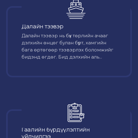
Далайн тээвэр
Далайн тээвэр нь бүх төрлийн ачааг
дэлхийн өнцөг булан бүрт, хамгийн
бага өртөгөөр тээвэрлэх боломжийг
бидэнд өгдөг. Бид дэлхийн аль...
Гаалийн бүрдүүлэлтийн
үйлчилгээ