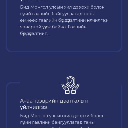
Бид Монгол улсын хил дээрхи болон
гүний гаалийн байгууллагад таны
өмнөөс гаалийн бүрдүүлэлтийн үйлчилгээ
чанартай үзүүлж байна. Гаалийн
бүрдүүлэлтийг...
Ачаа тээврийн даатгалын
үйлчилгээ
Бид Монгол улсын хил дээрхи болон
гүний гаалийн байгууллагад таны