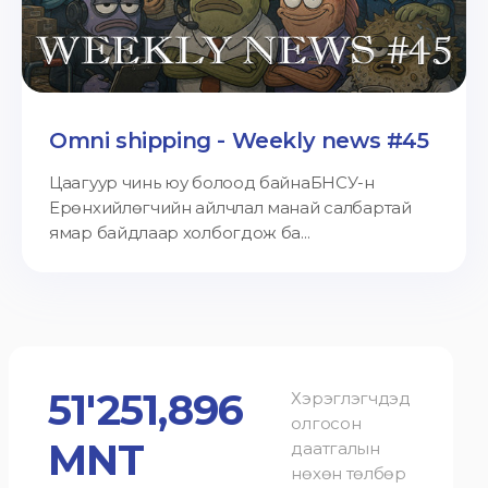
Omni shipping - Weekly news #45
Цаагуур чинь юу болоод байнаБНСУ-н
Ерөнхийлөгчийн айлчлал манай салбартай
ямар байдлаар холбогдож ба...
51'251,896
Хэрэглэгчдэд
олгосон
MNT
даатгалын
нөхөн төлбөр