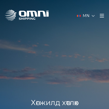
MN
Хөгжилд хөтлөх