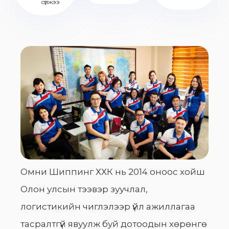
сүлжээ
Омни Шиппинг ХХК нь 2014 оноос хойш
Олон улсын тээвэр зуучлал,
логистикийн чиглэлээр үйл ажиллагаа
тасралтгүй явуулж буй дотоодын хөрөнгө