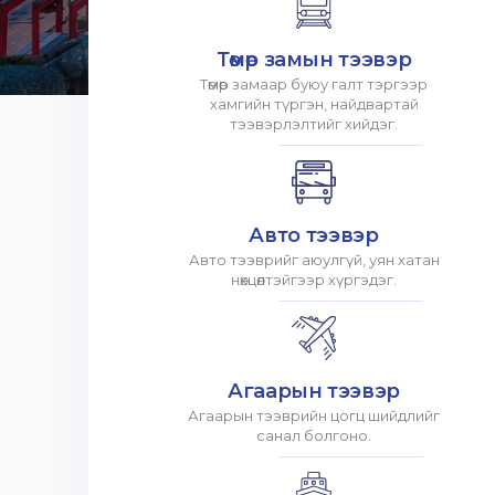
Төмөр замын тээвэр
Төмөр замаар буюу галт тэргээр
хамгийн түргэн, найдвартай
тээвэрлэлтийг хийдэг.
Авто тээвэр
Авто тээврийг аюулгүй, уян хатан
нөхцөлтэйгээр хүргэдэг.
Агаарын тээвэр
Агаарын тээврийн цогц шийдлийг
санал болгоно.