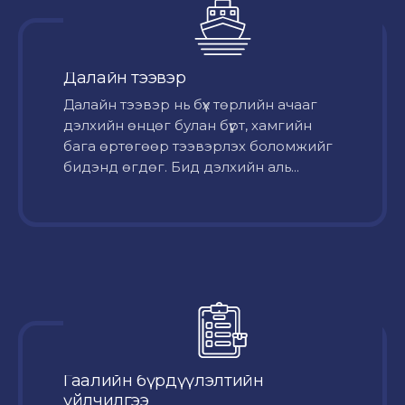
Далайн тээвэр
Далайн тээвэр нь бүх төрлийн ачааг
дэлхийн өнцөг булан бүрт, хамгийн
бага өртөгөөр тээвэрлэх боломжийг
бидэнд өгдөг. Бид дэлхийн аль...
Гаалийн бүрдүүлэлтийн
үйлчилгээ