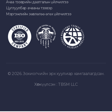
Ачаа тээврийн даатгалын үйлчилгээ
Цуглуулбар ачааны тээвэр
Мэргэжлийн зөвлөгөө өгөх үйлчилгээ
© 2026. Зохиогчийн эрх хуулиар хамгаалагдсан.
Хөгжүүлсэн :
TBSM LLC