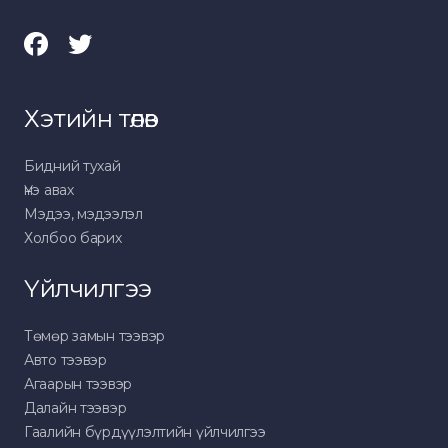
Хэтийн төлөв
Бидний тухай
Үнэ авах
Мэдээ, мэдээлэл
Холбоо барих
Үйлчилгээ
Төмөр замын тээвэр
Авто тээвэр
Агаарын тээвэр
Далайн тээвэр
Гаалийн бүрдүүлэлтийн үйлчилгээ