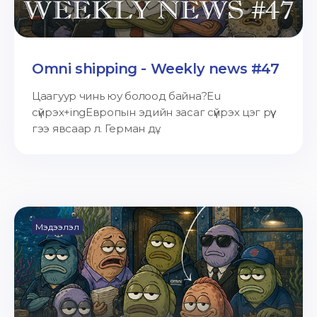
Omni shipping - Weekly news #47
Цаагуур чинь юу болоод байна?Eu
сүйрэх+ingЕвропын эдийн засаг сүйрэх цэг рүү
гээ явсаар л. Герман дү...
Мэдээлэл