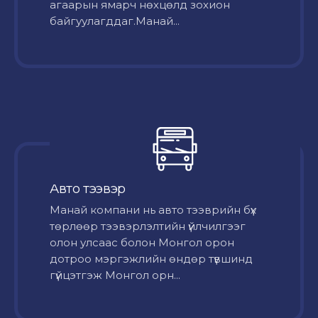
агаарын ямарч нөхцөлд зохион
байгуулагддаг.Манай...
Авто тээвэр
Mанай компани нь авто тээврийн бүх
төрлөөр тээвэрлэлтийн үйлчилгээг
олон улсаас болон Монгол орон
дотроо мэргэжлийн өндөр түвшинд
гүйцэтгэж Монгол орн...