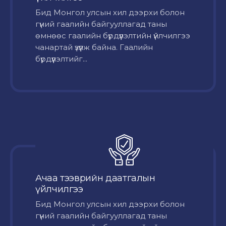
Бид Монгол улсын хил дээрхи болон
гүний гаалийн байгууллагад таны
өмнөөс гаалийн бүрдүүлэлтийн үйлчилгээ
чанартай үзүүлж байна. Гаалийн
бүрдүүлэлтийг...
Ачаа тээврийн даатгалын
үйлчилгээ
Бид Монгол улсын хил дээрхи болон
гүний гаалийн байгууллагад таны