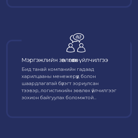
Мэргэжлийн зөвлөгөө өгөх үйлчилгээ
Бид танай компанийн гадаад
харилцааны менежерүүд болон
шаардлагатай бүлэгт зориулсан
тээвэр, логистикийн зөвлөх үйлчилгээг
зохион байгуулах боломжтой...