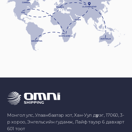
Монгол улс, Улаанбаатар хот, Хан-Уул дүүрэг, 17060, 3-
р хороо, Энгельсийн гудамж, Лайф тауэр 6 давхарт
601 тоот