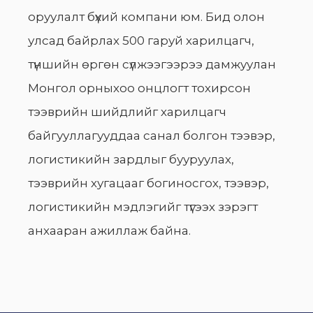
оруулалт бүхий компани юм. Бид олон
улсад байрлах 500 гаруй харилцагч,
түншийн өргөн сүлжээгээрээ дамжуулан
Монгол орныхоо онцлогт тохирсон
тээврийн шийдлийг харилцагч
байгууллагууддаа санал болгон тээвэр,
логистикийн зардлыг бууруулах,
тээврийн хугацааг богиносгох, тээвэр,
логистикийн мэдлэгийг түгээх зэрэгт
анхааран ажиллаж байна.