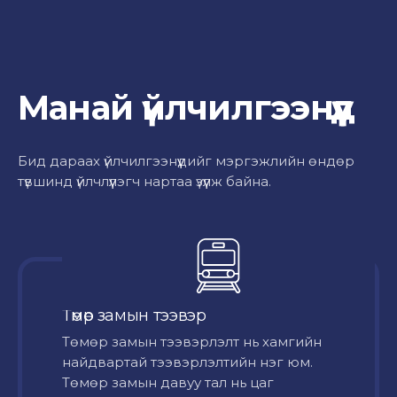
Манай үйлчилгээнүүд
Бид дараах үйлчилгээнүүдийг мэргэжлийн өндөр
түвшинд үйлчлүүлэгч нартаа үзүүлж байна.
Төмөр замын тээвэр
Төмөр замын тээвэрлэлт нь хамгийн
найдвартай тээвэрлэлтийн нэг юм.
Төмөр замын давуу тал нь цаг