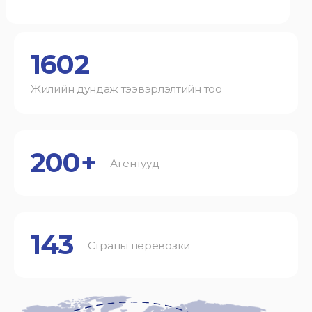
1602
Жилийн дундаж тээвэрлэлтийн тоо
200+
Агентууд
143
Страны перевозки