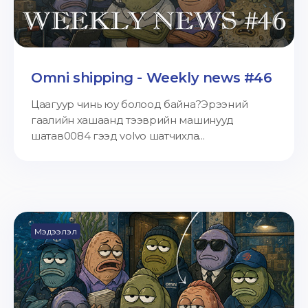
Omni shipping - Weekly news #46
Цаагуур чинь юу болоод байна?Эрээний
гаалийн хашаанд тээврийн машинууд
шатав0084 гээд volvo шатчихла...
Мэдээлэл