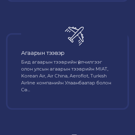
Агаарын тээвэр
Бид агаарын тээврийн үйлчилгээг
олон улсын агаарын тээврийн MIAT,
Korean Air, Air China, Aeroflot, Turkish
Airline компанийн Улаанбаатар болон
Сө...