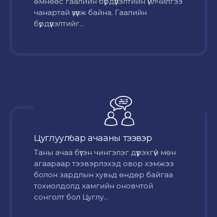
өмнөөс гаалийн бүрдүүлэлтийн үйлчилгээ
чанартай үзүүлж байна. Гаалийн
бүрдүүлэлтийг...
Цуглуулбар ачааны тээвэр
Таны ачаа бүтэн чингэлэг дүүрэхгүй мөн
агаараар тээвэрлэхэд овор хэмжээ
болон зардлын хувьд өндөр байгаа
тохиолдолд хамгийн оновчтой
сонголт бол Цуглу...