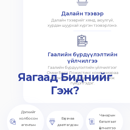
Далайн тээвэр
Далайн тээврийг хямд, аюулгүй,
хурдан шуурхай хүргэн тээвэрлэнэ.
Гаалийн бүрдүүлэлтийн
үйлчилгээ
Гаалийн бүрдүүлэлтийн үйлчилгээг
Яагаад Биднийг
Омни Бест Ложистикс компаниараа
дамжуулан хурдан шуурхай хийж
гүйцэтгэдэг.
Гэж?
Дэлхийг
Чанарын
холбосон
Бүх ачаа
баталгаат
агентын
даатгагдсан
үйлчилгээ