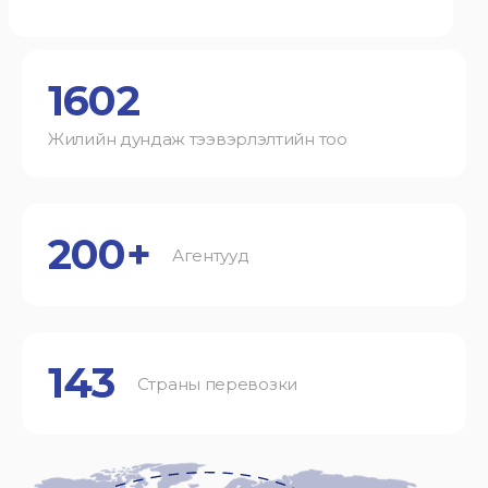
1602
Жилийн дундаж тээвэрлэлтийн тоо
200+
Агентууд
143
Страны перевозки