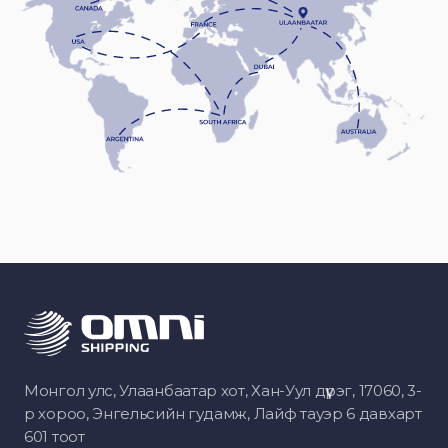
Монгол улс, Улаанбаатар хот, Хан-Уул дүүрэг, 17060, 3-
р хороо, Энгельсийн гудамж, Лайф тауэр 6 давхарт
601 тоот