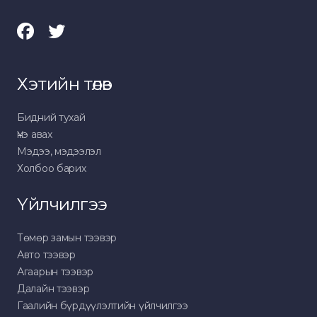
Хэтийн төлөв
Бидний тухай
Үнэ авах
Мэдээ, мэдээлэл
Холбоо барих
Үйлчилгээ
Төмөр замын тээвэр
Авто тээвэр
Агаарын тээвэр
Далайн тээвэр
Гаалийн бүрдүүлэлтийн үйлчилгээ