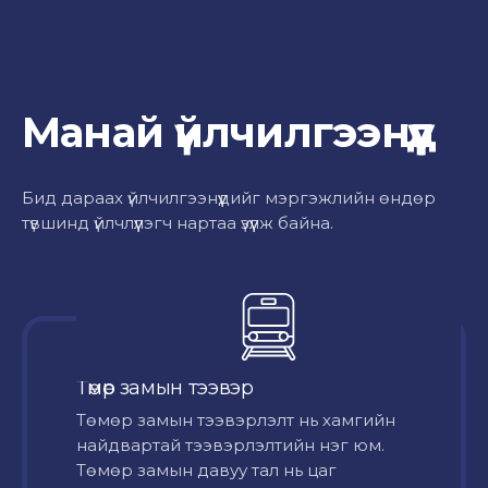
Манай үйлчилгээнүүд
Бид дараах үйлчилгээнүүдийг мэргэжлийн өндөр
түвшинд үйлчлүүлэгч нартаа үзүүлж байна.
Төмөр замын тээвэр
Төмөр замын тээвэрлэлт нь хамгийн
найдвартай тээвэрлэлтийн нэг юм.
Төмөр замын давуу тал нь цаг