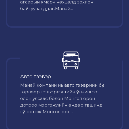
агаарын ямарч нөхцөлд зохион
байгуулагддаг.Манай...
Авто тээвэр
Mанай компани нь авто тээврийн бүх
төрлөөр тээвэрлэлтийн үйлчилгээг
олон улсаас болон Монгол орон
дотроо мэргэжлийн өндөр түвшинд
гүйцэтгэж Монгол орн...