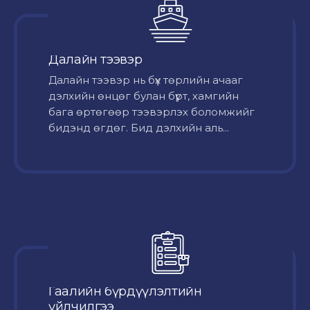
Далайн тээвэр
Далайн тээвэр нь бүх төрлийн ачааг
дэлхийн өнцөг булан бүрт, хамгийн
бага өртөгөөр тээвэрлэх боломжийг
бидэнд өгдөг. Бид дэлхийн аль...
Гаалийн бүрдүүлэлтийн
үйлчилгээ