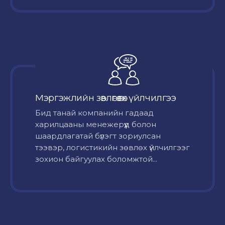
Мэргэжлийн зөвлөгөө өгөх үйлчилгээ
Бид танай компанийн гадаад
харилцааны менежерүүд болон
шаардлагатай бүлэгт зориулсан
тээвэр, логистикийн зөвлөх үйлчилгээг
зохион байгуулах боломжтой...