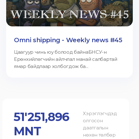
Omni shipping - Weekly news #45
Цаагуур чинь юу болоод байнаБНСУ-н
Ерөнхийлөгчийн айлчлал манай салбартай
ямар байдлаар холбогдож ба...
51'251,896
Хэрэглэгчдэд
олгосон
MNT
даатгалын
нөхөн төлбөр