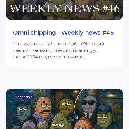
Omni shipping - Weekly news #46
Цаагуур чинь юу болоод байна?Эрээний
гаалийн хашаанд тээврийн машинууд
шатав0084 гээд volvo шатчихла...
Мэдээлэл