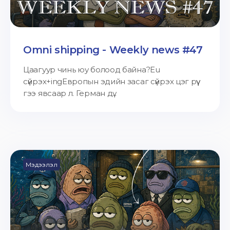
Omni shipping - Weekly news #47
Цаагуур чинь юу болоод байна?Eu
сүйрэх+ingЕвропын эдийн засаг сүйрэх цэг рүү
гээ явсаар л. Герман дү...
Мэдээлэл