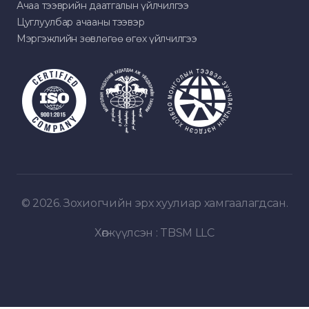
Ачаа тээврийн даатгалын үйлчилгээ
Цуглуулбар ачааны тээвэр
Мэргэжлийн зөвлөгөө өгөх үйлчилгээ
© 2026. Зохиогчийн эрх хуулиар хамгаалагдсан.
Хөгжүүлсэн :
TBSM LLC