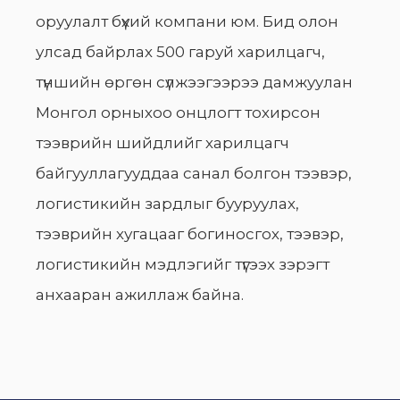
оруулалт бүхий компани юм. Бид олон
улсад байрлах 500 гаруй харилцагч,
түншийн өргөн сүлжээгээрээ дамжуулан
Монгол орныхоо онцлогт тохирсон
тээврийн шийдлийг харилцагч
байгууллагууддаа санал болгон тээвэр,
логистикийн зардлыг бууруулах,
тээврийн хугацааг богиносгох, тээвэр,
логистикийн мэдлэгийг түгээх зэрэгт
анхааран ажиллаж байна.