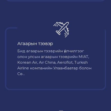
Агаарын тээвэр
Бид агаарын тээврийн үйлчилгээг
олон улсын агаарын тээврийн MIAT,
Korean Air, Air China, Aeroflot, Turkish
Airline компанийн Улаанбаатар болон
Сө...