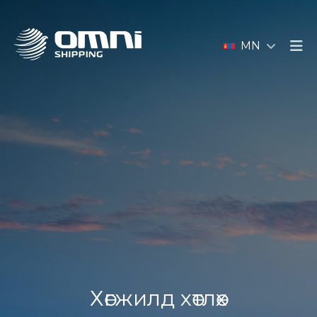
MN
Хөгжилд хөтлөх