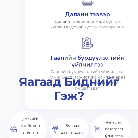
Далайн тээвэр
Далайн тээврийг хямд, аюулгүй,
хурдан шуурхай хүргэн тээвэрлэнэ.
Гаалийн бүрдүүлэлтийн
үйлчилгээ
Гаалийн бүрдүүлэлтийн үйлчилгээг
Яагаад Биднийг
Омни Бест Ложистикс компаниараа
дамжуулан хурдан шуурхай хийж
гүйцэтгэдэг.
Гэж?
Дэлхийг
Чанарын
холбосон
Бүх ачаа
баталгаат
агентын
даатгагдсан
үйлчилгээ