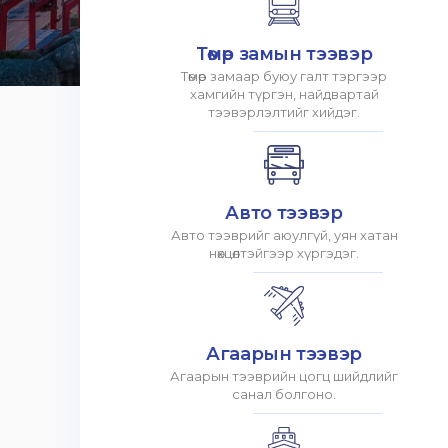
Төмөр замын тээвэр
Төмөр замаар буюу галт тэргээр
хамгийн түргэн, найдвартай
тээвэрлэлтийг хийдэг.
Авто тээвэр
Авто тээврийг аюулгүй, уян хатан
нөхцөлтэйгээр хүргэдэг.
Агаарын тээвэр
Агаарын тээврийн цогц шийдлийг
санал болгоно.