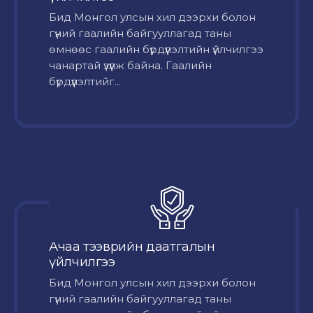
Бид Монгол улсын хил дээрхи болон
гүний гаалийн байгууллагад таны
өмнөөс гаалийн бүрдүүлэлтийн үйлчилгээ
чанартай үзүүлж байна. Гаалийн
бүрдүүлэлтийг...
Ачаа тээврийн даатгалын
үйлчилгээ
Бид Монгол улсын хил дээрхи болон
гүний гаалийн байгууллагад таны