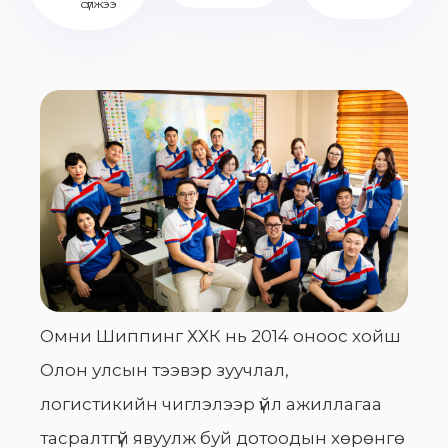
сүлжээ
Омни Шиппинг ХХК нь 2014 оноос хойш
Олон улсын тээвэр зуучлал,
логистикийн чиглэлээр үйл ажиллагаа
тасралтгүй явуулж буй дотоодын хөрөнгө