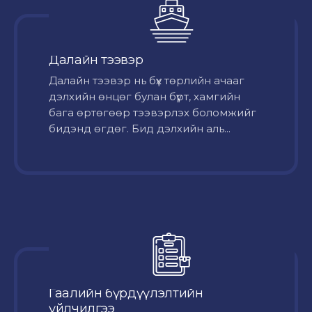
Далайн тээвэр
Далайн тээвэр нь бүх төрлийн ачааг
дэлхийн өнцөг булан бүрт, хамгийн
бага өртөгөөр тээвэрлэх боломжийг
бидэнд өгдөг. Бид дэлхийн аль...
Гаалийн бүрдүүлэлтийн
үйлчилгээ