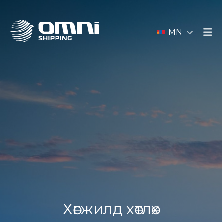
MN
Хөгжилд хөтлөх