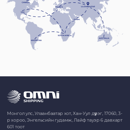
Монгол улс, Улаанбаатар хот, Хан-Уул дүүрэг, 17060, 3-
р хороо, Энгельсийн гудамж, Лайф тауэр 6 давхарт
601 тоот