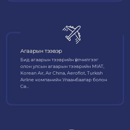
Агаарын тээвэр
Бид агаарын тээврийн үйлчилгээг
олон улсын агаарын тээврийн MIAT,
Korean Air, Air China, Aeroflot, Turkish
Airline компанийн Улаанбаатар болон
Сө...