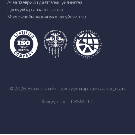
Ачаа тээврийн даатгалын үйлчилгээ
Цуглуулбар ачааны тээвэр
Мэргэжлийн зөвлөгөө өгөх үйлчилгээ
© 2026. Зохиогчийн эрх хуулиар хамгаалагдсан.
Хөгжүүлсэн :
TBSM LLC