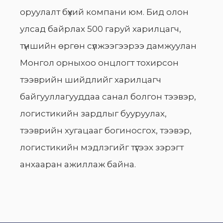
оруулалт бүхий компани юм. Бид олон
улсад байрлах 500 гаруй харилцагч,
түншийн өргөн сүлжээгээрээ дамжуулан
Монгол орныхоо онцлогт тохирсон
тээврийн шийдлийг харилцагч
байгууллагууддаа санал болгон тээвэр,
логистикийн зардлыг бууруулах,
тээврийн хугацааг богиносгох, тээвэр,
логистикийн мэдлэгийг түгээх зэрэгт
анхааран ажиллаж байна.