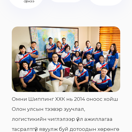
сүлжээ
Омни Шиппинг ХХК нь 2014 оноос хойш
Олон улсын тээвэр зуучлал,
логистикийн чиглэлээр үйл ажиллагаа
тасралтгүй явуулж буй дотоодын хөрөнгө