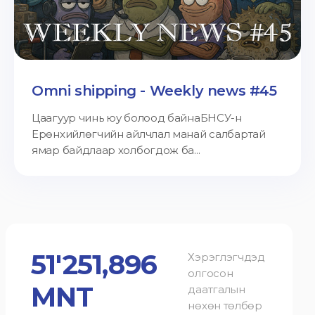
Omni shipping - Weekly news #45
Цаагуур чинь юу болоод байнаБНСУ-н
Ерөнхийлөгчийн айлчлал манай салбартай
ямар байдлаар холбогдож ба...
51'251,896
Хэрэглэгчдэд
олгосон
MNT
даатгалын
нөхөн төлбөр