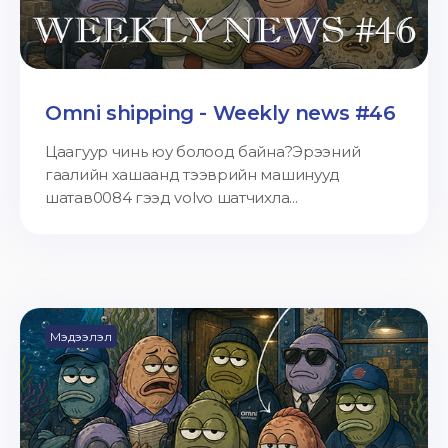
Omni shipping - Weekly news #46
Цаагуур чинь юу болоод байна?Эрээний
гаалийн хашаанд тээврийн машинууд
шатав0084 гээд volvo шатчихла...
Мэдээлэл