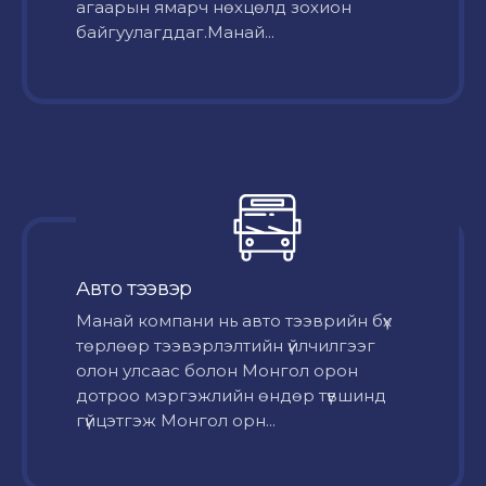
агаарын ямарч нөхцөлд зохион
байгуулагддаг.Манай...
Авто тээвэр
Mанай компани нь авто тээврийн бүх
төрлөөр тээвэрлэлтийн үйлчилгээг
олон улсаас болон Монгол орон
дотроо мэргэжлийн өндөр түвшинд
гүйцэтгэж Монгол орн...