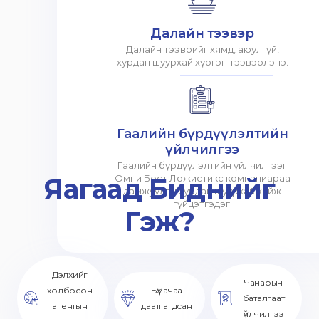
Далайн тээвэр
Далайн тээврийг хямд, аюулгүй,
хурдан шуурхай хүргэн тээвэрлэнэ.
Гаалийн бүрдүүлэлтийн
үйлчилгээ
Гаалийн бүрдүүлэлтийн үйлчилгээг
Яагаад Биднийг
Омни Бест Ложистикс компаниараа
дамжуулан хурдан шуурхай хийж
гүйцэтгэдэг.
Гэж?
Дэлхийг
Чанарын
холбосон
Бүх ачаа
баталгаат
агентын
даатгагдсан
үйлчилгээ