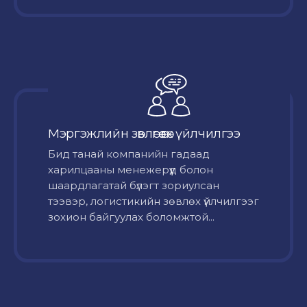
Мэргэжлийн зөвлөгөө өгөх үйлчилгээ
Бид танай компанийн гадаад
харилцааны менежерүүд болон
шаардлагатай бүлэгт зориулсан
тээвэр, логистикийн зөвлөх үйлчилгээг
зохион байгуулах боломжтой...