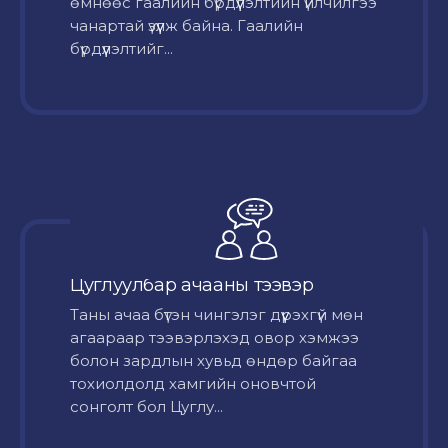
өмнөөс гаалийн бүрдүүлэлтийн үйлчилгээ
чанартай үзүүлж байна. Гаалийн
бүрдүүлэлтийг...
Цуглуулбар ачааны тээвэр
Таны ачаа бүтэн чингэлэг дүүрэхгүй мөн
агаараар тээвэрлэхэд овор хэмжээ
болон зардлын хувьд өндөр байгаа
тохиолдолд хамгийн оновчтой
сонголт бол Цуглу...