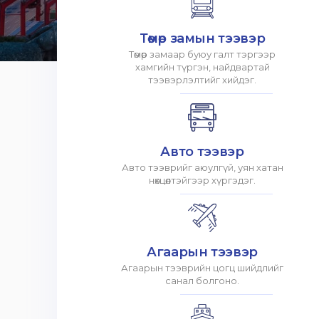
Төмөр замын тээвэр
Төмөр замаар буюу галт тэргээр
хамгийн түргэн, найдвартай
тээвэрлэлтийг хийдэг.
Авто тээвэр
Авто тээврийг аюулгүй, уян хатан
нөхцөлтэйгээр хүргэдэг.
Агаарын тээвэр
Агаарын тээврийн цогц шийдлийг
санал болгоно.