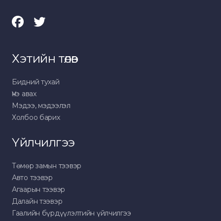
Хэтийн төлөв
Бидний тухай
Үнэ авах
Мэдээ, мэдээлэл
Холбоо барих
Үйлчилгээ
Төмөр замын тээвэр
Авто тээвэр
Агаарын тээвэр
Далайн тээвэр
Гаалийн бүрдүүлэлтийн үйлчилгээ