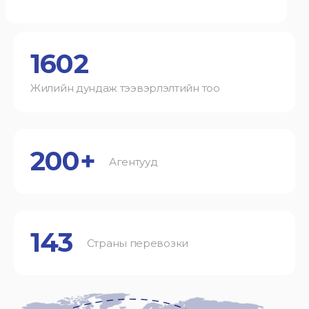
1602
Жилийн дундаж тээвэрлэлтийн тоо
200+
Агентууд
143
Страны перевозки