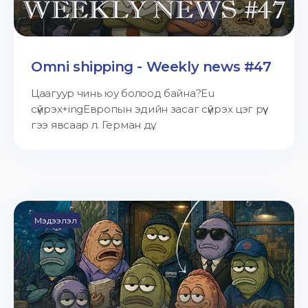
Omni shipping - Weekly news #47
Цаагуур чинь юу болоод байна?Eu
сүйрэх+ingЕвропын эдийн засаг сүйрэх цэг рүү
гээ явсаар л. Герман дү...
Мэдээлэл