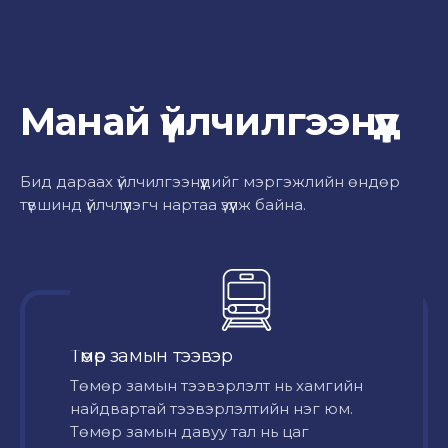
Манай үйлчилгээнүүд
Бид дараах үйлчилгээнүүдийг мэргэжлийн өндөр
түвшинд үйлчлүүлэгч нартаа үзүүлж байна.
Төмөр замын тээвэр
Төмөр замын тээвэрлэлт нь хамгийн
найдвартай тээвэрлэлтийн нэг юм.
Төмөр замын давуу тал нь цаг