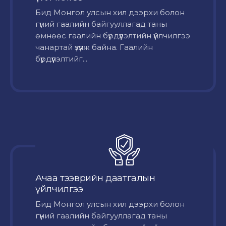
Бид Монгол улсын хил дээрхи болон
гүний гаалийн байгууллагад таны
өмнөөс гаалийн бүрдүүлэлтийн үйлчилгээ
чанартай үзүүлж байна. Гаалийн
бүрдүүлэлтийг...
Ачаа тээврийн даатгалын
үйлчилгээ
Бид Монгол улсын хил дээрхи болон
гүний гаалийн байгууллагад таны