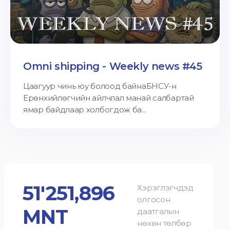
Omni shipping - Weekly news #45
Цаагуур чинь юу болоод байнаБНСУ-н
Ерөнхийлөгчийн айлчлал манай салбартай
ямар байдлаар холбогдож ба...
51'251,896
Хэрэглэгчдэд
олгосон
MNT
даатгалын
нөхөн төлбөр