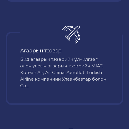
Агаарын тээвэр
Бид агаарын тээврийн үйлчилгээг
олон улсын агаарын тээврийн MIAT,
Korean Air, Air China, Aeroflot, Turkish
Airline компанийн Улаанбаатар болон
Сө...