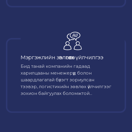
Мэргэжлийн зөвлөгөө өгөх үйлчилгээ
Бид танай компанийн гадаад
харилцааны менежерүүд болон
шаардлагатай бүлэгт зориулсан
тээвэр, логистикийн зөвлөх үйлчилгээг
зохион байгуулах боломжтой...