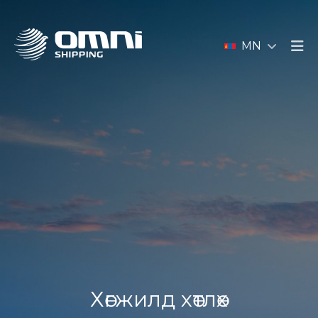
MN
Хөгжилд хөтлөх