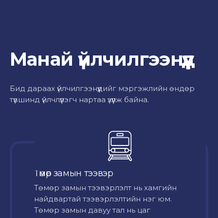
Манай үйлчилгээнүүд
Бид дараах үйлчилгээнүүдийг мэргэжлийн өндөр
түвшинд үйлчлүүлэгч нартаа үзүүлж байна.
Төмөр замын тээвэр
Төмөр замын тээвэрлэлт нь хамгийн
найдвартай тээвэрлэлтийн нэг юм.
Төмөр замын давуу тал нь цаг