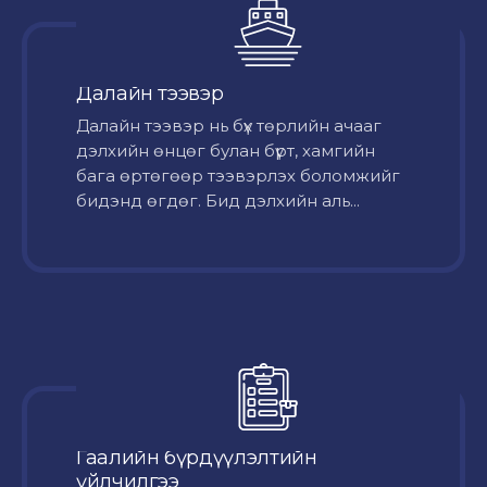
Далайн тээвэр
Далайн тээвэр нь бүх төрлийн ачааг
дэлхийн өнцөг булан бүрт, хамгийн
бага өртөгөөр тээвэрлэх боломжийг
бидэнд өгдөг. Бид дэлхийн аль...
Гаалийн бүрдүүлэлтийн
үйлчилгээ