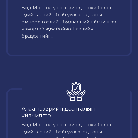
Бид Монгол улсын хил дээрхи болон
гүний гаалийн байгууллагад таны
өмнөөс гаалийн бүрдүүлэлтийн үйлчилгээ
чанартай үзүүлж байна. Гаалийн
бүрдүүлэлтийг...
Ачаа тээврийн даатгалын
үйлчилгээ
Бид Монгол улсын хил дээрхи болон
гүний гаалийн байгууллагад таны