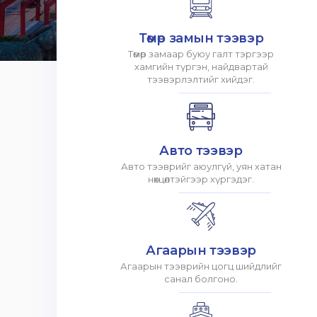
Төмөр замын тээвэр
Төмөр замаар буюу галт тэргээр
хамгийн түргэн, найдвартай
тээвэрлэлтийг хийдэг.
Авто тээвэр
Авто тээврийг аюулгүй, уян хатан
нөхцөлтэйгээр хүргэдэг.
Агаарын тээвэр
Агаарын тээврийн цогц шийдлийг
санал болгоно.