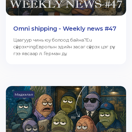
Omni shipping - Weekly news #47
Цаагуур чинь юу болоод байна?Eu
сүйрэх+ingЕвропын эдийн засаг сүйрэх цэг рүү
гээ явсаар л. Герман дү...
Мэдээлэл