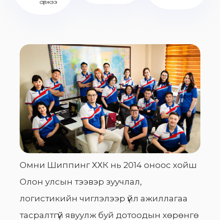
сүлжээ
Омни Шиппинг ХХК нь 2014 оноос хойш
Олон улсын тээвэр зуучлал,
логистикийн чиглэлээр үйл ажиллагаа
тасралтгүй явуулж буй дотоодын хөрөнгө