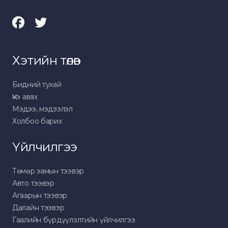
Хэтийн төлөв
Бидний тухай
Үнэ авах
Мэдээ, мэдээлэл
Холбоо барих
Үйлчилгээ
Төмөр замын тээвэр
Авто тээвэр
Агаарын тээвэр
Далайн тээвэр
Гаалийн бүрдүүлэлтийн үйлчилгээ