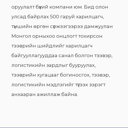
оруулалт бүхий компани юм. Бид олон
улсад байрлах 500 гаруй харилцагч,
түншийн өргөн сүлжээгээрээ дамжуулан
Монгол орныхоо онцлогт тохирсон
тээврийн шийдлийг харилцагч
байгууллагууддаа санал болгон тээвэр,
логистикийн зардлыг бууруулах,
тээврийн хугацааг богиносгох, тээвэр,
логистикийн мэдлэгийг түгээх зэрэгт
анхааран ажиллаж байна.