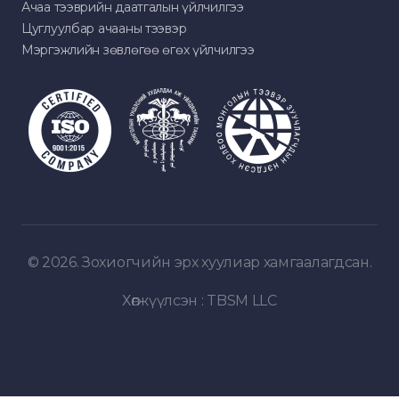
Ачаа тээврийн даатгалын үйлчилгээ
Цуглуулбар ачааны тээвэр
Мэргэжлийн зөвлөгөө өгөх үйлчилгээ
© 2026. Зохиогчийн эрх хуулиар хамгаалагдсан.
Хөгжүүлсэн :
TBSM LLC