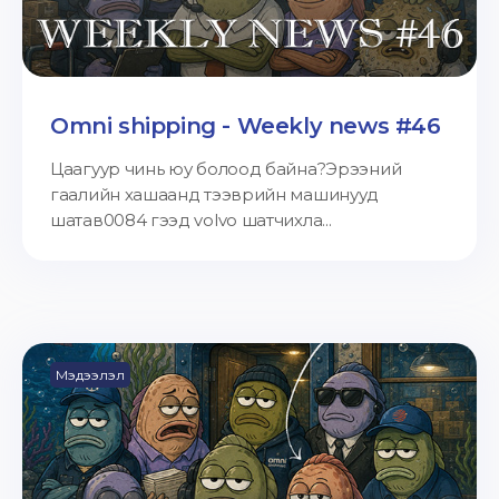
Omni shipping - Weekly news #46
Цаагуур чинь юу болоод байна?Эрээний
гаалийн хашаанд тээврийн машинууд
шатав0084 гээд volvo шатчихла...
Мэдээлэл