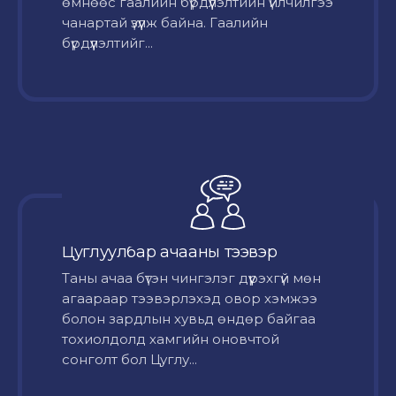
өмнөөс гаалийн бүрдүүлэлтийн үйлчилгээ
чанартай үзүүлж байна. Гаалийн
бүрдүүлэлтийг...
Цуглуулбар ачааны тээвэр
Таны ачаа бүтэн чингэлэг дүүрэхгүй мөн
агаараар тээвэрлэхэд овор хэмжээ
болон зардлын хувьд өндөр байгаа
тохиолдолд хамгийн оновчтой
сонголт бол Цуглу...