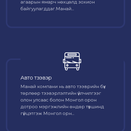
агаарын ямарч нөхцөлд зохион
байгуулагддаг.Манай...
Авто тээвэр
Mанай компани нь авто тээврийн бүх
төрлөөр тээвэрлэлтийн үйлчилгээг
олон улсаас болон Монгол орон
дотроо мэргэжлийн өндөр түвшинд
гүйцэтгэж Монгол орн...