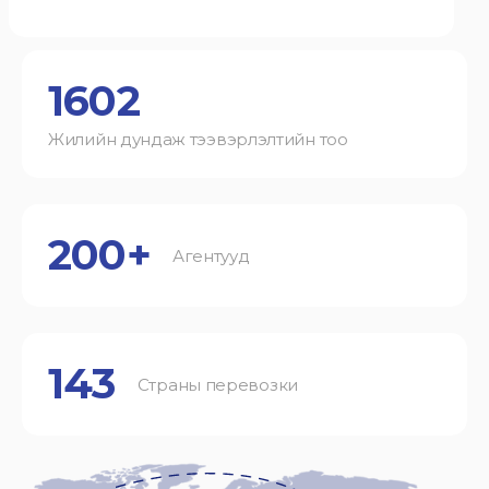
1602
Жилийн дундаж тээвэрлэлтийн тоо
200+
Агентууд
143
Страны перевозки