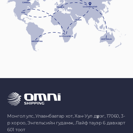
Монгол улс, Улаанбаатар хот, Хан-Уул дүүрэг, 17060, 3-
р хороо, Энгельсийн гудамж, Лайф тауэр 6 давхарт
601 тоот