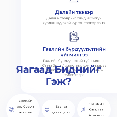
Далайн тээвэр
Далайн тээврийг хямд, аюулгүй,
хурдан шуурхай хүргэн тээвэрлэнэ.
Гаалийн бүрдүүлэлтийн
үйлчилгээ
Гаалийн бүрдүүлэлтийн үйлчилгээг
Яагаад Биднийг
Омни Бест Ложистикс компаниараа
дамжуулан хурдан шуурхай хийж
гүйцэтгэдэг.
Гэж?
Дэлхийг
Чанарын
холбосон
Бүх ачаа
баталгаат
агентын
даатгагдсан
үйлчилгээ