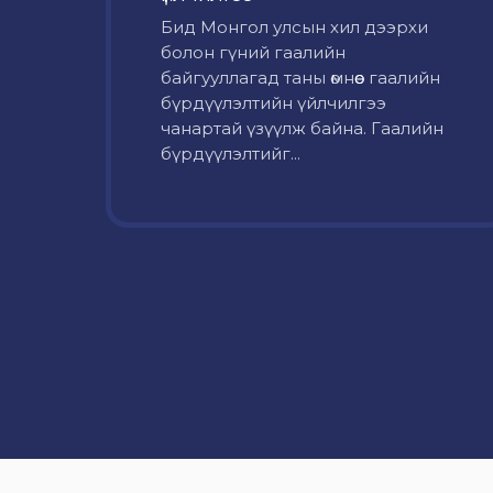
Бид Монгол улсын хил дээрхи
болон гүний гаалийн
байгууллагад таны өмнөөс гаалийн
бүрдүүлэлтийн үйлчилгээ
чанартай үзүүлж байна. Гаалийн
бүрдүүлэлтийг...