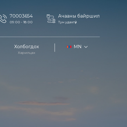
70003654
Ачааны байршил
09:00 - 18:00
Тун удахгүй
Холбогдох
MN
Харилцах