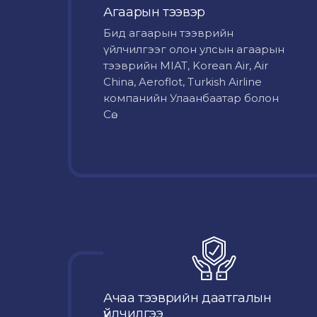
Агаарын тээвэр
Бид агаарын тээврийн
үйлчилгээг олон улсын агаарын
тээврийн MIAT, Korean Air, Air
China, Aeroflot, Turkish Airline
компанийн Улаанбаатар болон
Сө...
Ачаа тээврийн даатгалын
үйлчилгээ