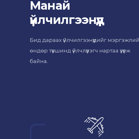
Манай
үйлчилгээнүүд
Бид дараах үйлчилгээнүүдийг мэргэжли
өндөр түвшинд үйлчлүүлэгч нартаа үзүүлж
байна.