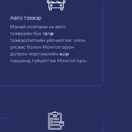
Авто тээвэр
Mанай компани нь авто
тээврийн бүх төрлөөр
тээвэрлэлтийн үйлчилгээг олон
улсаас болон Монгол орон
дотроо мэргэжлийн өндөр
түвшинд гүйцэтгэж Монгол орн...