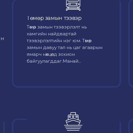
Төмөр замын тээвэр
Төмөр замын тээвэрлэлт нь
хамгийн найдвартай
йн
тээвэрлэлтийн нэг юм. Төмөр
замын давуу тал нь цаг агаарын
ямарч нөхцөлд зохион
байгуулагддаг.Манай...