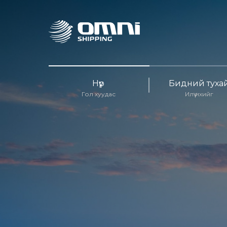
Нүүр
Бидний туха
Гол хуудас
Илүү ихийг