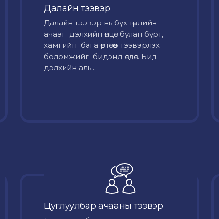
Далайн тээвэр
Далайн тээвэр нь бүх төрлийн
ачааг дэлхийн өнцөг булан бүрт,
хамгийн бага өртөгөөр тээвэрлэх
боломжийг бидэнд өгдөг. Бид
дэлхийн аль...
Цуглуулбар ачааны тээвэр