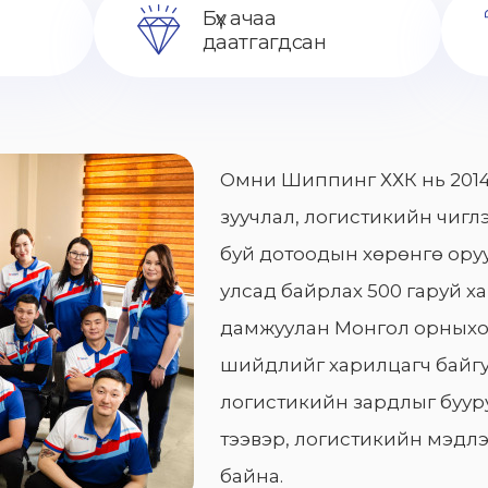
Бүх ачаа
даатгагдсан
Омни Шиппинг ХХК нь 2014
зуучлал, логистикийн чиглэ
буй дотоодын хөрөнгө оруу
улсад байрлах 500 гаруй х
дамжуулан Монгол орныхо
шийдлийг харилцагч байгу
логистикийн зардлыг бууру
тээвэр, логистикийн мэдлэ
байна.