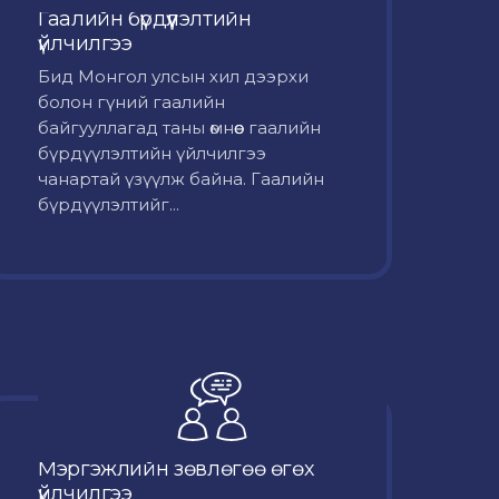
Гаалийн бүрдүүлэлтийн
үйлчилгээ
Бид Монгол улсын хил дээрхи
болон гүний гаалийн
байгууллагад таны өмнөөс гаалийн
бүрдүүлэлтийн үйлчилгээ
чанартай үзүүлж байна. Гаалийн
бүрдүүлэлтийг...
Мэргэжлийн зөвлөгөө өгөх
үйлчилгээ