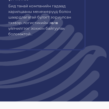
Бид танай компанийн гадаад
харилцааны менежерүүд болон
шаардлагатай бүлэгт зориулсан
тээвэр, логистикийн зөвлөх
үйлчилгээг зохион байгуулах
боломжтой...