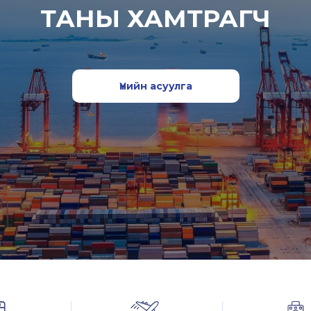
ТАНЫ ХАМТРАГЧ
Үнийн асуулга