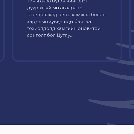
Таны ачаа бүтэн чингэлэг
дүүрэхгүй мөн агаараар
тээвэрлэхэд овор хэмжээ болон
зардлын хувьд өндөр байгаа
тохиолдолд хамгийн оновчтой
сонголт бол Цуглу...