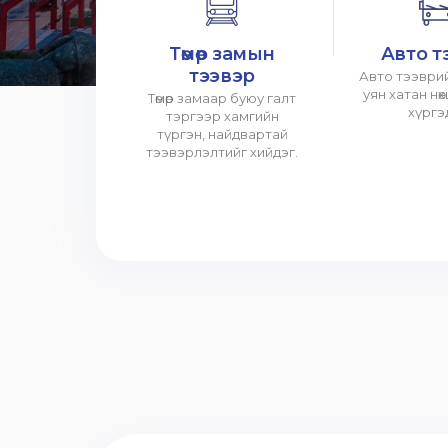
Төмөр замын
Авто т
тээвэр
Авто тээврий
уян хатан нө
Төмөр замаар буюу галт
хүргэ
тэргээр хамгийн
түргэн, найдвартай
тээвэрлэлтийг хийдэг.