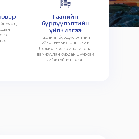
ээвэр
Гаалийн
бүрдүүлэлтийн
йг хямд,
урдан
үйлчилгээ
үргэн
Гаалийн бүрдүүлэлтийн
нэ.
үйлчилгээг Омни Бест
Ложистикс компаниараа
дамжуулан хурдан шуурхай
хийж гүйцэтгэдэг.