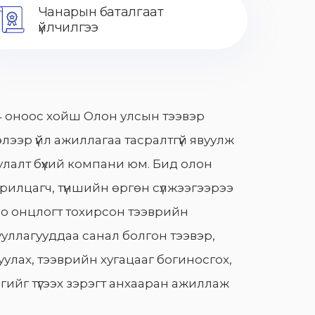
Чанарын баталгаат
үйлчилгээ
 оноос хойш Олон улсын тээвэр
лээр үйл ажиллагаа тасралтгүй явуулж
лалт бүхий компани юм. Бид олон
арилцагч, түншийн өргөн сүлжээгээрээ
о онцлогт тохирсон тээврийн
уллагууддаа санал болгон тээвэр,
улах, тээврийн хугацааг богиносгох,
гийг түгээх зэрэгт анхааран ажиллаж