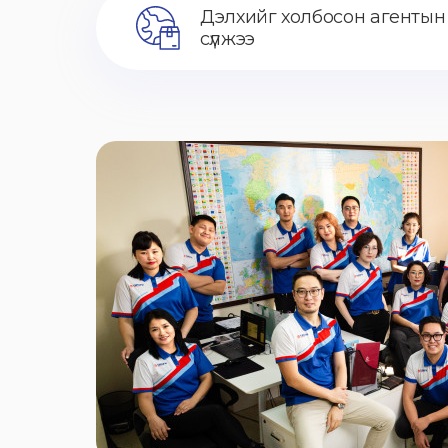
Дэлхийг холбосон агентын
сүлжээ