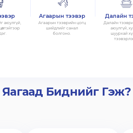
ээвэр
Агаарын тээвэр
Далайн т
г аюулгүй,
Агаарын тээврийн цогц
Далайн тээври
хцөлтэйгээр
шийдлийг санал
аюулгүй, х
дэг.
болгоно.
шуурхай х
тээвэрлэ
Яагаад Биднийг Гэж?