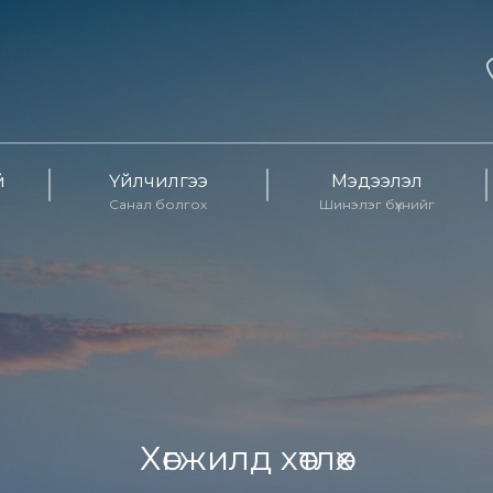
й
Үйлчилгээ
Мэдээлэл
Санал болгох
Шинэлэг бүхнийг
Хөгжилд хөтлөх