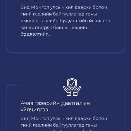
Бид Монгол улсын хил дээрхи болон
гүний гаалийн байгууллагад таны
өмнөөс гаалийн бүрдүүлэлтийн үйлчилгээ
чанартай үзүүлж байна. Гаалийн
бүрдүүлэлтийг...
Ачаа тээврийн даатгалын
үйлчилгээ
Бид Монгол улсын хил дээрхи болон
гүний гаалийн байгууллагад таны