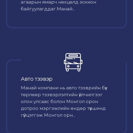
агаарын ямарч нөхцөлд зохион
байгуулагддаг.Манай...
Авто тээвэр
Mанай компани нь авто тээврийн бүх
төрлөөр тээвэрлэлтийн үйлчилгээг
олон улсаас болон Монгол орон
дотроо мэргэжлийн өндөр түвшинд
гүйцэтгэж Монгол орн...