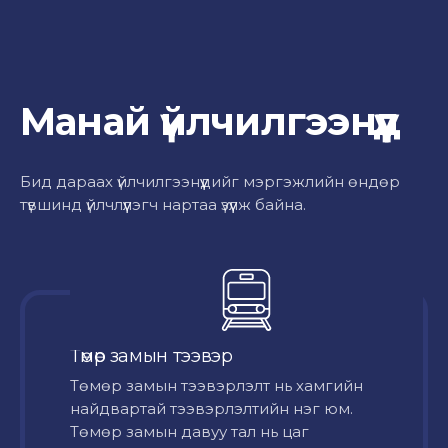
Манай үйлчилгээнүүд
Бид дараах үйлчилгээнүүдийг мэргэжлийн өндөр
түвшинд үйлчлүүлэгч нартаа үзүүлж байна.
Төмөр замын тээвэр
Төмөр замын тээвэрлэлт нь хамгийн
найдвартай тээвэрлэлтийн нэг юм.
Төмөр замын давуу тал нь цаг