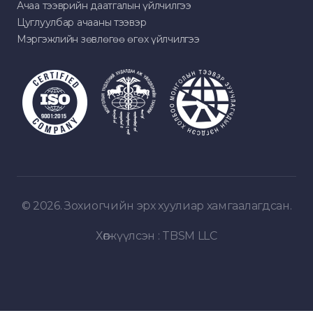
Ачаа тээврийн даатгалын үйлчилгээ
Цуглуулбар ачааны тээвэр
Мэргэжлийн зөвлөгөө өгөх үйлчилгээ
© 2026. Зохиогчийн эрх хуулиар хамгаалагдсан.
Хөгжүүлсэн :
TBSM LLC