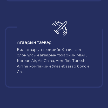
Агаарын тээвэр
Бид агаарын тээврийн үйлчилгээг
олон улсын агаарын тээврийн MIAT,
Korean Air, Air China, Aeroflot, Turkish
Airline компанийн Улаанбаатар болон
Сө...