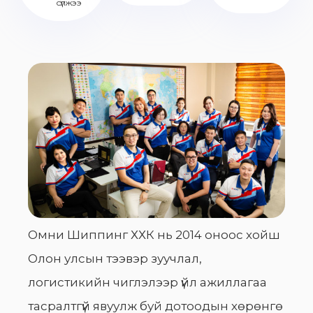
сүлжээ
Омни Шиппинг ХХК нь 2014 оноос хойш
Олон улсын тээвэр зуучлал,
логистикийн чиглэлээр үйл ажиллагаа
тасралтгүй явуулж буй дотоодын хөрөнгө