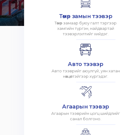
Төмөр замын тээвэр
Төмөр замаар буюу галт тэргээр
хамгийн түргэн, найдвартай
тээвэрлэлтийг хийдэг.
Авто тээвэр
Авто тээврийг аюулгүй, уян хатан
нөхцөлтэйгээр хүргэдэг.
Агаарын тээвэр
Агаарын тээврийн цогц шийдлийг
санал болгоно.