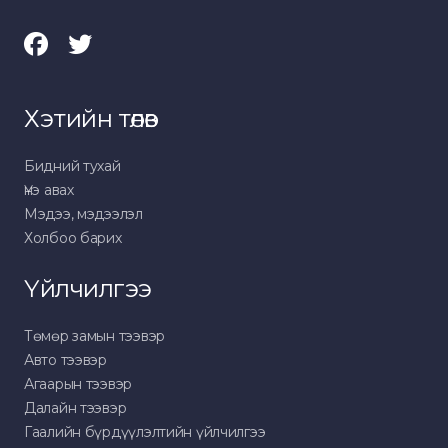
Хэтийн төлөв
Бидний тухай
Үнэ авах
Мэдээ, мэдээлэл
Холбоо барих
Үйлчилгээ
Төмөр замын тээвэр
Авто тээвэр
Агаарын тээвэр
Далайн тээвэр
Гаалийн бүрдүүлэлтийн үйлчилгээ