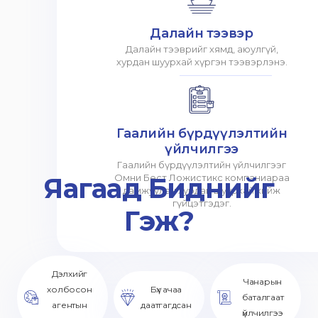
Далайн тээвэр
Далайн тээврийг хямд, аюулгүй,
хурдан шуурхай хүргэн тээвэрлэнэ.
Гаалийн бүрдүүлэлтийн
үйлчилгээ
Гаалийн бүрдүүлэлтийн үйлчилгээг
Яагаад Биднийг
Омни Бест Ложистикс компаниараа
дамжуулан хурдан шуурхай хийж
гүйцэтгэдэг.
Гэж?
Дэлхийг
Чанарын
холбосон
Бүх ачаа
баталгаат
агентын
даатгагдсан
үйлчилгээ