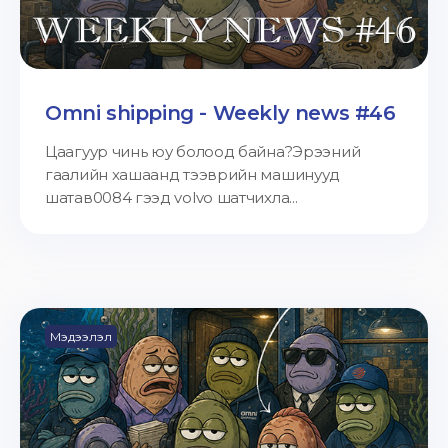
Omni shipping - Weekly news #46
Цаагуур чинь юу болоод байна?Эрээний
гаалийн хашаанд тээврийн машинууд
шатав0084 гээд volvo шатчихла...
Мэдээлэл