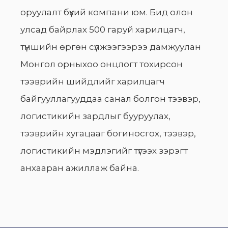
оруулалт бүхий компани юм. Бид олон
улсад байрлах 500 гаруй харилцагч,
түншийн өргөн сүлжээгээрээ дамжуулан
Монгол орныхоо онцлогт тохирсон
тээврийн шийдлийг харилцагч
байгууллагууддаа санал болгон тээвэр,
логистикийн зардлыг бууруулах,
тээврийн хугацааг богиносгох, тээвэр,
логистикийн мэдлэгийг түгээх зэрэгт
анхааран ажиллаж байна.