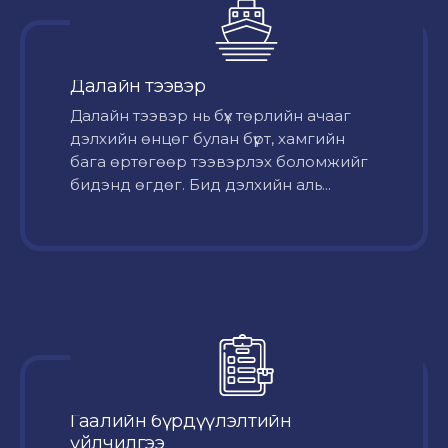
Далайн тээвэр
Далайн тээвэр нь бүх төрлийн ачааг
дэлхийн өнцөг булан бүрт, хамгийн
бага өртөгөөр тээвэрлэх боломжийг
бидэнд өгдөг. Бид дэлхийн аль...
Гаалийн бүрдүүлэлтийн
үйлчилгээ