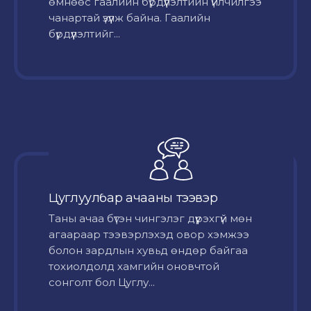
өмнөөс гаалийн бүрдүүлэлтийн үйлчилгээ
чанартай үзүүлж байна. Гаалийн
бүрдүүлэлтийг...
Цуглуулбар ачааны тээвэр
Таны ачаа бүтэн чингэлэг дүүрэхгүй мөн
агаараар тээвэрлэхэд овор хэмжээ
болон зардлын хувьд өндөр байгаа
тохиолдолд хамгийн оновчтой
сонголт бол Цуглу...