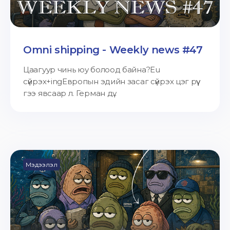
Omni shipping - Weekly news #47
Цаагуур чинь юу болоод байна?Eu
сүйрэх+ingЕвропын эдийн засаг сүйрэх цэг рүү
гээ явсаар л. Герман дү...
Мэдээлэл