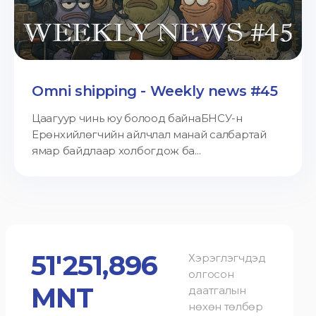
Omni shipping - Weekly news #45
Цаагуур чинь юу болоод байнаБНСУ-н
Ерөнхийлөгчийн айлчлал манай салбартай
ямар байдлаар холбогдож ба...
51'251,896
Хэрэглэгчдэд
олгосон
MNT
даатгалын
нөхөн төлбөр