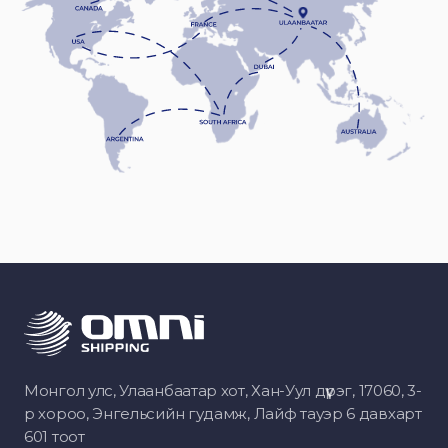
Монгол улс, Улаанбаатар хот, Хан-Уул дүүрэг, 17060, 3-
р хороо, Энгельсийн гудамж, Лайф тауэр 6 давхарт
601 тоот