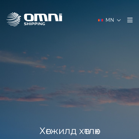
MN
Хөгжилд хөтлөх