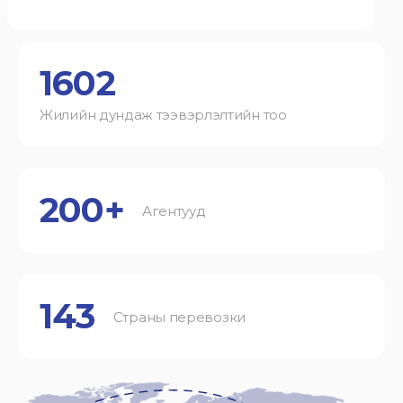
1602
Жилийн дундаж тээвэрлэлтийн тоо
200+
Агентууд
143
Страны перевозки