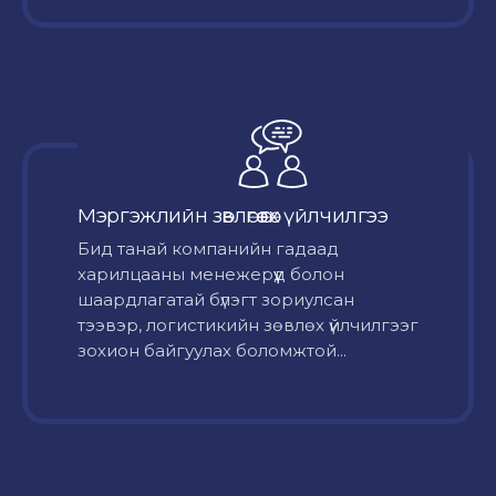
Мэргэжлийн зөвлөгөө өгөх үйлчилгээ
Бид танай компанийн гадаад
харилцааны менежерүүд болон
шаардлагатай бүлэгт зориулсан
тээвэр, логистикийн зөвлөх үйлчилгээг
зохион байгуулах боломжтой...