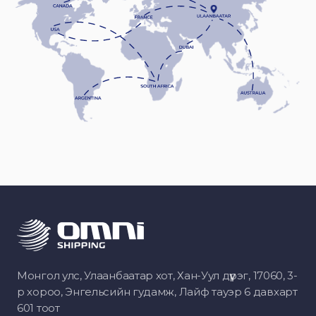
Монгол улс, Улаанбаатар хот, Хан-Уул дүүрэг, 17060, 3-
р хороо, Энгельсийн гудамж, Лайф тауэр 6 давхарт
601 тоот