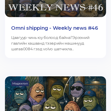
Omni shipping - Weekly news #46
Цаагуур чинь юу болоод байна?Эрээний
гаалийн хашаанд тээврийн машинууд
шатав0084 гээд volvo шатчихла...
Мэдээлэл