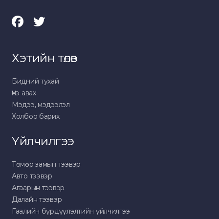
Хэтийн төлөв
Бидний тухай
Үнэ авах
Мэдээ, мэдээлэл
Холбоо барих
Үйлчилгээ
Төмөр замын тээвэр
Авто тээвэр
Агаарын тээвэр
Далайн тээвэр
Гаалийн бүрдүүлэлтийн үйлчилгээ