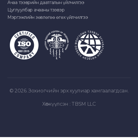
Ачаа тээврийн даатгалын үйлчилгээ
Цуглуулбар ачааны тээвэр
Мэргэжлийн зөвлөгөө өгөх үйлчилгээ
© 2026. Зохиогчийн эрх хуулиар хамгаалагдсан.
Хөгжүүлсэн :
TBSM LLC