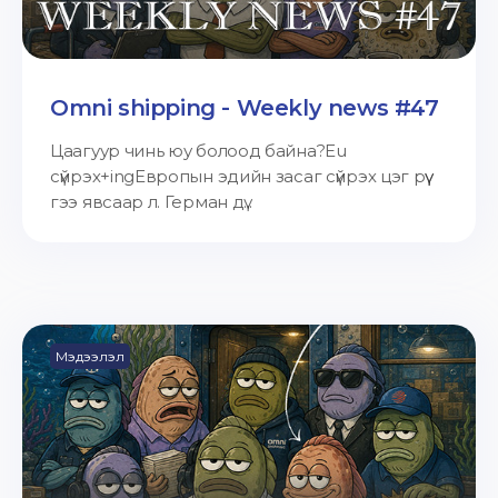
Omni shipping - Weekly news #47
Цаагуур чинь юу болоод байна?Eu
сүйрэх+ingЕвропын эдийн засаг сүйрэх цэг рүү
гээ явсаар л. Герман дү...
Мэдээлэл