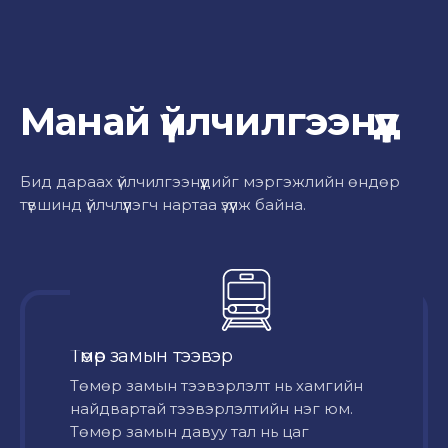
Манай үйлчилгээнүүд
Бид дараах үйлчилгээнүүдийг мэргэжлийн өндөр
түвшинд үйлчлүүлэгч нартаа үзүүлж байна.
Төмөр замын тээвэр
Төмөр замын тээвэрлэлт нь хамгийн
найдвартай тээвэрлэлтийн нэг юм.
Төмөр замын давуу тал нь цаг