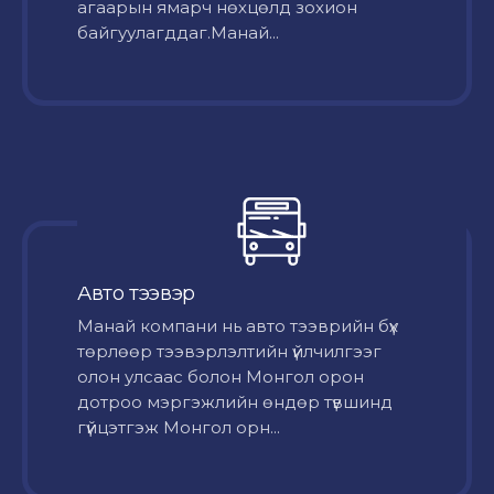
агаарын ямарч нөхцөлд зохион
байгуулагддаг.Манай...
Авто тээвэр
Mанай компани нь авто тээврийн бүх
төрлөөр тээвэрлэлтийн үйлчилгээг
олон улсаас болон Монгол орон
дотроо мэргэжлийн өндөр түвшинд
гүйцэтгэж Монгол орн...