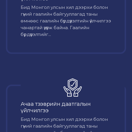
Бид Монгол улсын хил дээрхи болон
гүний гаалийн байгууллагад таны
өмнөөс гаалийн бүрдүүлэлтийн үйлчилгээ
чанартай үзүүлж байна. Гаалийн
бүрдүүлэлтийг...
Ачаа тээврийн даатгалын
үйлчилгээ
Бид Монгол улсын хил дээрхи болон
гүний гаалийн байгууллагад таны