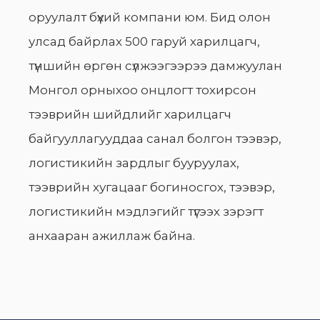
оруулалт бүхий компани юм. Бид олон
улсад байрлах 500 гаруй харилцагч,
түншийн өргөн сүлжээгээрээ дамжуулан
Монгол орныхоо онцлогт тохирсон
тээврийн шийдлийг харилцагч
байгууллагууддаа санал болгон тээвэр,
логистикийн зардлыг бууруулах,
тээврийн хугацааг богиносгох, тээвэр,
логистикийн мэдлэгийг түгээх зэрэгт
анхааран ажиллаж байна.