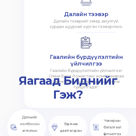
Далайн тээвэр
Далайн тээврийг хямд, аюулгүй,
хурдан шуурхай хүргэн тээвэрлэнэ.
Гаалийн бүрдүүлэлтийн
үйлчилгээ
Гаалийн бүрдүүлэлтийн үйлчилгээг
Яагаад Биднийг
Омни Бест Ложистикс компаниараа
дамжуулан хурдан шуурхай хийж
гүйцэтгэдэг.
Гэж?
Дэлхийг
Чанарын
холбосон
Бүх ачаа
баталгаат
агентын
даатгагдсан
үйлчилгээ