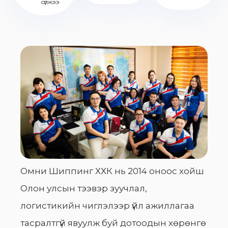
сүлжээ
Омни Шиппинг ХХК нь 2014 оноос хойш
Олон улсын тээвэр зуучлал,
логистикийн чиглэлээр үйл ажиллагаа
тасралтгүй явуулж буй дотоодын хөрөнгө