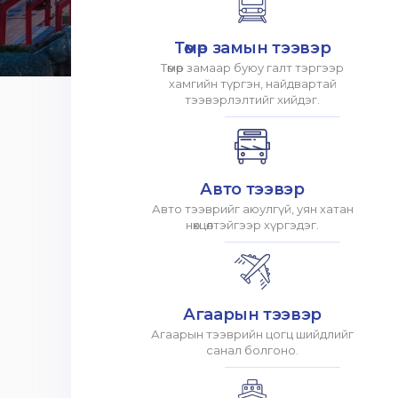
Төмөр замын тээвэр
Төмөр замаар буюу галт тэргээр
хамгийн түргэн, найдвартай
тээвэрлэлтийг хийдэг.
Авто тээвэр
Авто тээврийг аюулгүй, уян хатан
нөхцөлтэйгээр хүргэдэг.
Агаарын тээвэр
Агаарын тээврийн цогц шийдлийг
санал болгоно.