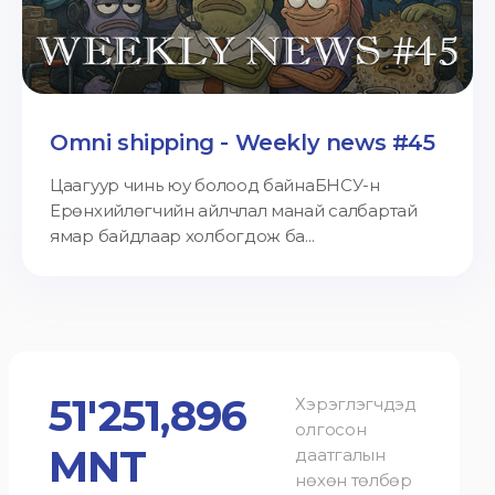
Omni shipping - Weekly news #45
Цаагуур чинь юу болоод байнаБНСУ-н
Ерөнхийлөгчийн айлчлал манай салбартай
ямар байдлаар холбогдож ба...
51'251,896
Хэрэглэгчдэд
олгосон
MNT
даатгалын
нөхөн төлбөр