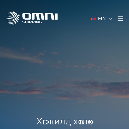
MN
Хөгжилд хөтлөх