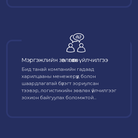
Мэргэжлийн зөвлөгөө өгөх үйлчилгээ
Бид танай компанийн гадаад
харилцааны менежерүүд болон
шаардлагатай бүлэгт зориулсан
тээвэр, логистикийн зөвлөх үйлчилгээг
зохион байгуулах боломжтой...