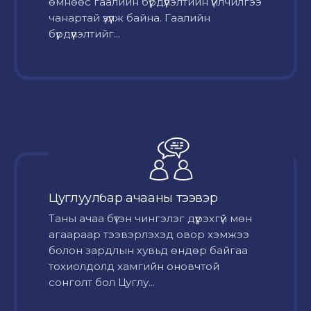
өмнөөс гаалийн бүрдүүлэлтийн үйлчилгээ
чанартай үзүүлж байна. Гаалийн
бүрдүүлэлтийг...
Цуглуулбар ачааны тээвэр
Таны ачаа бүтэн чингэлэг дүүрэхгүй мөн
агаараар тээвэрлэхэд овор хэмжээ
болон зардлын хувьд өндөр байгаа
тохиолдолд хамгийн оновчтой
сонголт бол Цуглу...