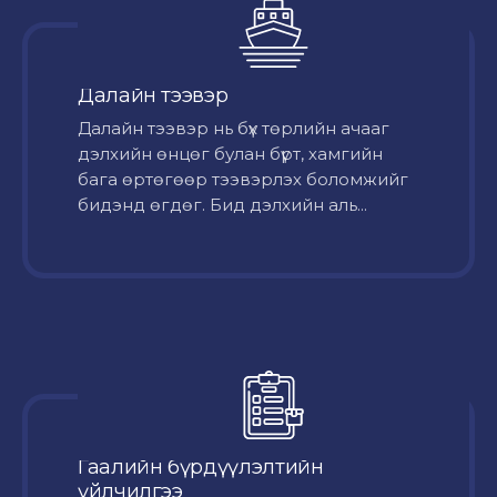
Далайн тээвэр
Далайн тээвэр нь бүх төрлийн ачааг
дэлхийн өнцөг булан бүрт, хамгийн
бага өртөгөөр тээвэрлэх боломжийг
бидэнд өгдөг. Бид дэлхийн аль...
Гаалийн бүрдүүлэлтийн
үйлчилгээ