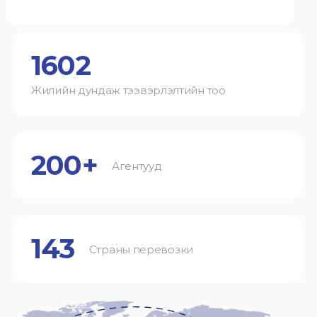
1602
Жилийн дундаж тээвэрлэлтийн тоо
200+
Агентууд
143
Страны перевозки