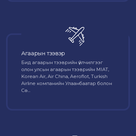
Агаарын тээвэр
Бид агаарын тээврийн үйлчилгээг
олон улсын агаарын тээврийн MIAT,
Korean Air, Air China, Aeroflot, Turkish
Airline компанийн Улаанбаатар болон
Сө...