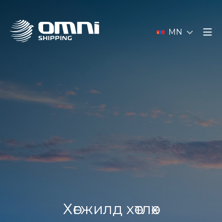
MN
Хөгжилд хөтлөх