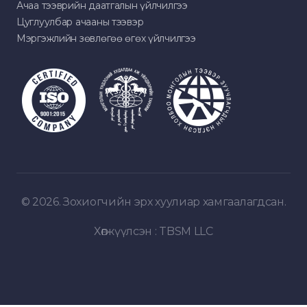
Ачаа тээврийн даатгалын үйлчилгээ
Цуглуулбар ачааны тээвэр
Мэргэжлийн зөвлөгөө өгөх үйлчилгээ
© 2026. Зохиогчийн эрх хуулиар хамгаалагдсан.
Хөгжүүлсэн :
TBSM LLC