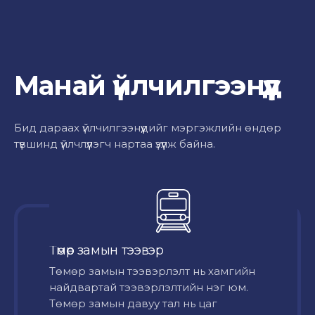
Манай үйлчилгээнүүд
Бид дараах үйлчилгээнүүдийг мэргэжлийн өндөр
түвшинд үйлчлүүлэгч нартаа үзүүлж байна.
Төмөр замын тээвэр
Төмөр замын тээвэрлэлт нь хамгийн
найдвартай тээвэрлэлтийн нэг юм.
Төмөр замын давуу тал нь цаг