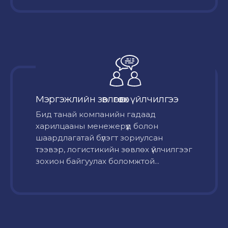
Мэргэжлийн зөвлөгөө өгөх үйлчилгээ
Бид танай компанийн гадаад
харилцааны менежерүүд болон
шаардлагатай бүлэгт зориулсан
тээвэр, логистикийн зөвлөх үйлчилгээг
зохион байгуулах боломжтой...