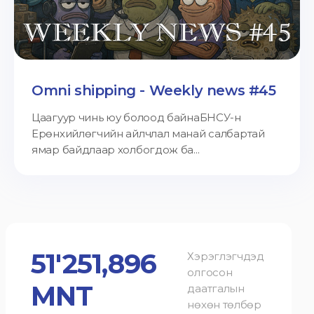
Omni shipping - Weekly news #45
Цаагуур чинь юу болоод байнаБНСУ-н
Ерөнхийлөгчийн айлчлал манай салбартай
ямар байдлаар холбогдож ба...
51'251,896
Хэрэглэгчдэд
олгосон
MNT
даатгалын
нөхөн төлбөр