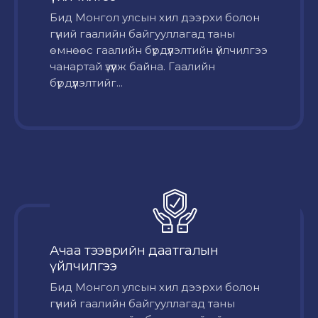
Бид Монгол улсын хил дээрхи болон
гүний гаалийн байгууллагад таны
өмнөөс гаалийн бүрдүүлэлтийн үйлчилгээ
чанартай үзүүлж байна. Гаалийн
бүрдүүлэлтийг...
Ачаа тээврийн даатгалын
үйлчилгээ
Бид Монгол улсын хил дээрхи болон
гүний гаалийн байгууллагад таны