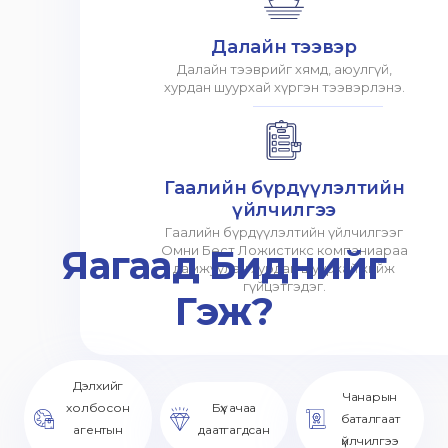
Далайн тээвэр
Далайн тээврийг хямд, аюулгүй,
хурдан шуурхай хүргэн тээвэрлэнэ.
Гаалийн бүрдүүлэлтийн
үйлчилгээ
Гаалийн бүрдүүлэлтийн үйлчилгээг
Яагаад Биднийг
Омни Бест Ложистикс компаниараа
дамжуулан хурдан шуурхай хийж
гүйцэтгэдэг.
Гэж?
Дэлхийг
Чанарын
холбосон
Бүх ачаа
баталгаат
агентын
даатгагдсан
үйлчилгээ