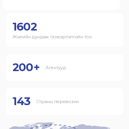
1602
Жилийн дундаж тээвэрлэлтийн тоо
200+
Агентууд
143
Страны перевозки