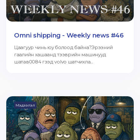
Omni shipping - Weekly news #46
Цаагуур чинь юу болоод байна?Эрээний
гаалийн хашаанд тээврийн машинууд
шатав0084 гээд volvo шатчихла...
Мэдээлэл