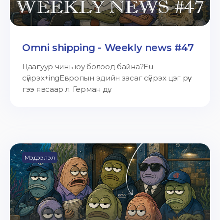
Omni shipping - Weekly news #47
Цаагуур чинь юу болоод байна?Eu
сүйрэх+ingЕвропын эдийн засаг сүйрэх цэг рүү
гээ явсаар л. Герман дү...
Мэдээлэл