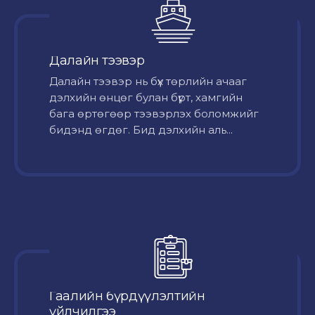
Далайн тээвэр
Далайн тээвэр нь бүх төрлийн ачааг
дэлхийн өнцөг булан бүрт, хамгийн
бага өртөгөөр тээвэрлэх боломжийг
бидэнд өгдөг. Бид дэлхийн аль...
Гаалийн бүрдүүлэлтийн
үйлчилгээ