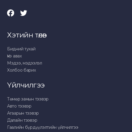
Хэтийн төлөв
Бидний тухай
Үнэ авах
Мэдээ, мэдээлэл
Холбоо барих
Үйлчилгээ
Төмөр замын тээвэр
Авто тээвэр
Агаарын тээвэр
Далайн тээвэр
Гаалийн бүрдүүлэлтийн үйлчилгээ