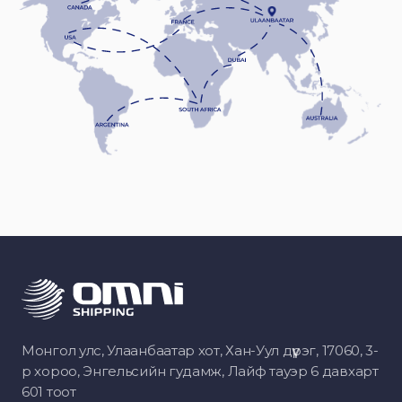
Монгол улс, Улаанбаатар хот, Хан-Уул дүүрэг, 17060, 3-
р хороо, Энгельсийн гудамж, Лайф тауэр 6 давхарт
601 тоот