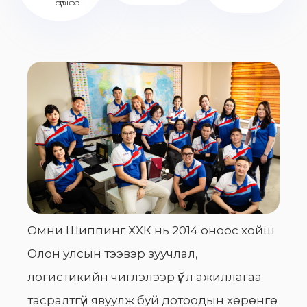
сүлжээ
Омни Шиппинг ХХК нь 2014 оноос хойш
Олон улсын тээвэр зуучлал,
логистикийн чиглэлээр үйл ажиллагаа
тасралтгүй явуулж буй дотоодын хөрөнгө