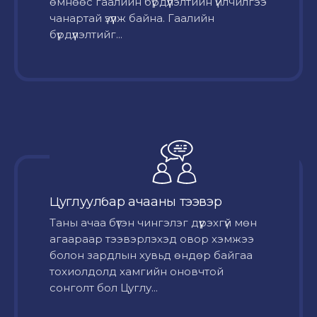
өмнөөс гаалийн бүрдүүлэлтийн үйлчилгээ
чанартай үзүүлж байна. Гаалийн
бүрдүүлэлтийг...
Цуглуулбар ачааны тээвэр
Таны ачаа бүтэн чингэлэг дүүрэхгүй мөн
агаараар тээвэрлэхэд овор хэмжээ
болон зардлын хувьд өндөр байгаа
тохиолдолд хамгийн оновчтой
сонголт бол Цуглу...