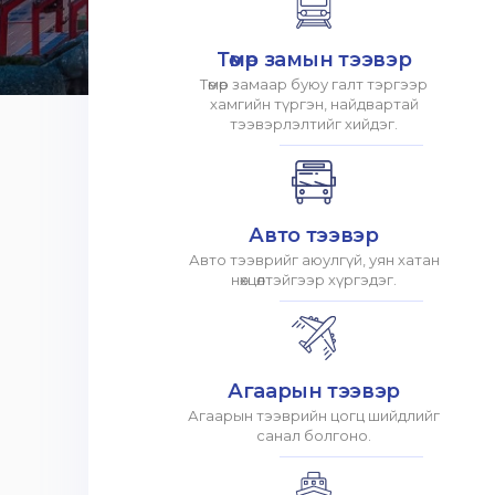
Төмөр замын тээвэр
Төмөр замаар буюу галт тэргээр
хамгийн түргэн, найдвартай
тээвэрлэлтийг хийдэг.
Авто тээвэр
Авто тээврийг аюулгүй, уян хатан
нөхцөлтэйгээр хүргэдэг.
Агаарын тээвэр
Агаарын тээврийн цогц шийдлийг
санал болгоно.