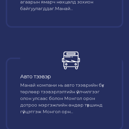
агаарын ямарч нөхцөлд зохион
байгуулагддаг.Манай...
Авто тээвэр
Mанай компани нь авто тээврийн бүх
төрлөөр тээвэрлэлтийн үйлчилгээг
олон улсаас болон Монгол орон
дотроо мэргэжлийн өндөр түвшинд
гүйцэтгэж Монгол орн...