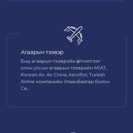
Агаарын тээвэр
Бид агаарын тээврийн үйлчилгээг
олон улсын агаарын тээврийн MIAT,
Korean Air, Air China, Aeroflot, Turkish
Airline компанийн Улаанбаатар болон
Сө...