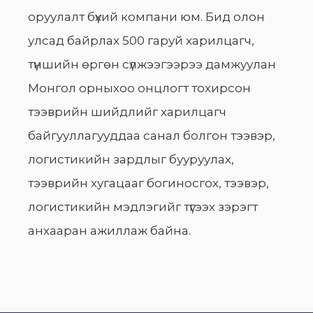
оруулалт бүхий компани юм. Бид олон
улсад байрлах 500 гаруй харилцагч,
түншийн өргөн сүлжээгээрээ дамжуулан
Монгол орныхоо онцлогт тохирсон
тээврийн шийдлийг харилцагч
байгууллагууддаа санал болгон тээвэр,
логистикийн зардлыг бууруулах,
тээврийн хугацааг богиносгох, тээвэр,
логистикийн мэдлэгийг түгээх зэрэгт
анхааран ажиллаж байна.