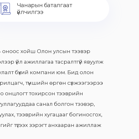
Чанарын баталгаат
үйлчилгээ
 оноос хойш Олон улсын тээвэр
лээр үйл ажиллагаа тасралтгүй явуулж
лалт бүхий компани юм. Бид олон
арилцагч, түншийн өргөн сүлжээгээрээ
о онцлогт тохирсон тээврийн
уллагууддаа санал болгон тээвэр,
улах, тээврийн хугацааг богиносгох,
гийг түгээх зэрэгт анхааран ажиллаж