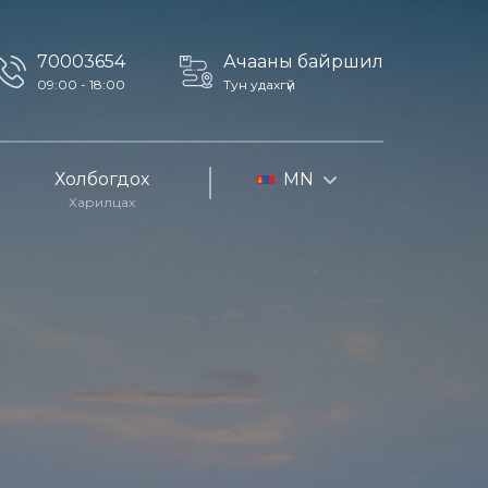
70003654
Ачааны байршил
09:00 - 18:00
Тун удахгүй
Холбогдох
MN
Харилцах