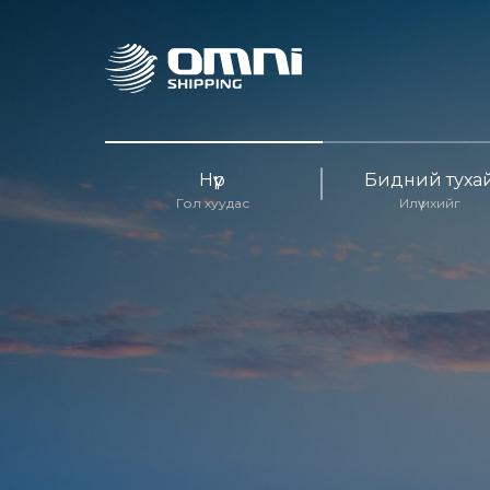
Нүүр
Бидний туха
Гол хуудас
Илүү ихийг