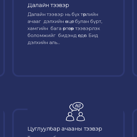
Далайн тээвэр
Далайн тээвэр нь бүх төрлийн
ачааг дэлхийн өнцөг булан бүрт,
хамгийн бага өртөгөөр тээвэрлэх
боломжийг бидэнд өгдөг. Бид
дэлхийн аль...
Цуглуулбар ачааны тээвэр