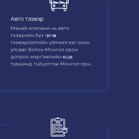
Авто тээвэр
Mанай компани нь авто
тээврийн бүх төрлөөр
тээвэрлэлтийн үйлчилгээг олон
улсаас болон Монгол орон
дотроо мэргэжлийн өндөр
түвшинд гүйцэтгэж Монгол орн...