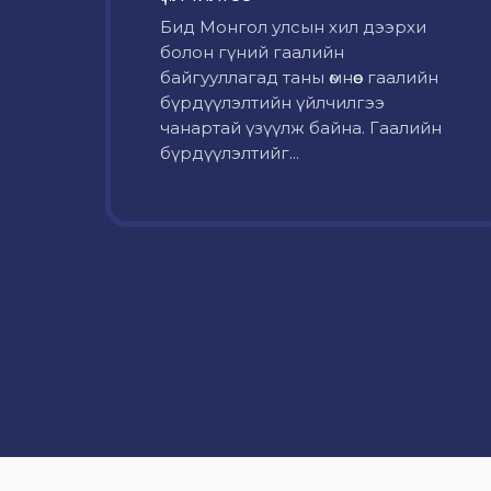
Бид Монгол улсын хил дээрхи
болон гүний гаалийн
байгууллагад таны өмнөөс гаалийн
бүрдүүлэлтийн үйлчилгээ
чанартай үзүүлж байна. Гаалийн
бүрдүүлэлтийг...