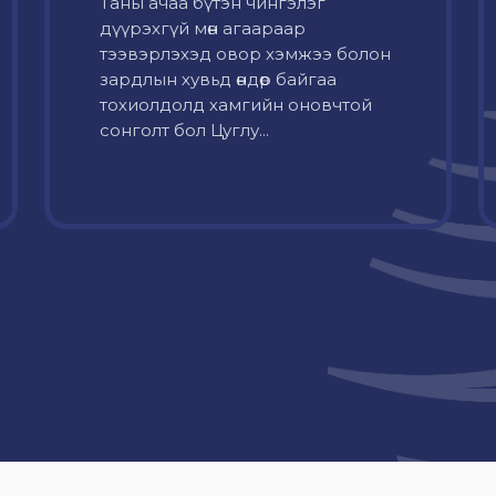
Таны ачаа бүтэн чингэлэг
дүүрэхгүй мөн агаараар
тээвэрлэхэд овор хэмжээ болон
зардлын хувьд өндөр байгаа
тохиолдолд хамгийн оновчтой
сонголт бол Цуглу...