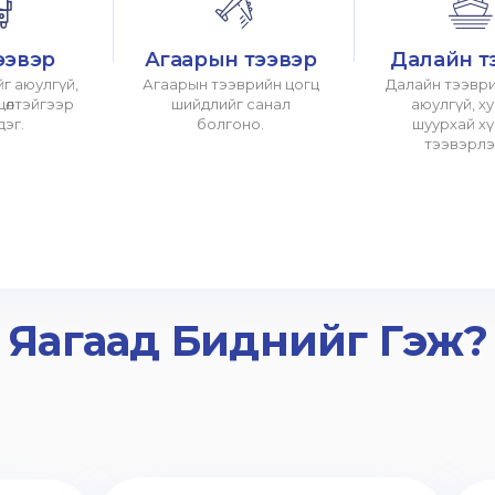
ээвэр
Агаарын тээвэр
Далайн т
г аюулгүй,
Агаарын тээврийн цогц
Далайн тээври
хцөлтэйгээр
шийдлийг санал
аюулгүй, х
дэг.
болгоно.
шуурхай х
тээвэрлэ
Яагаад Биднийг Гэж?