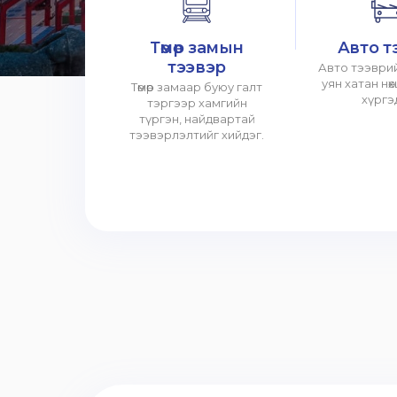
Төмөр замын
Авто т
тээвэр
Авто тээврий
уян хатан нө
Төмөр замаар буюу галт
хүргэ
тэргээр хамгийн
түргэн, найдвартай
тээвэрлэлтийг хийдэг.