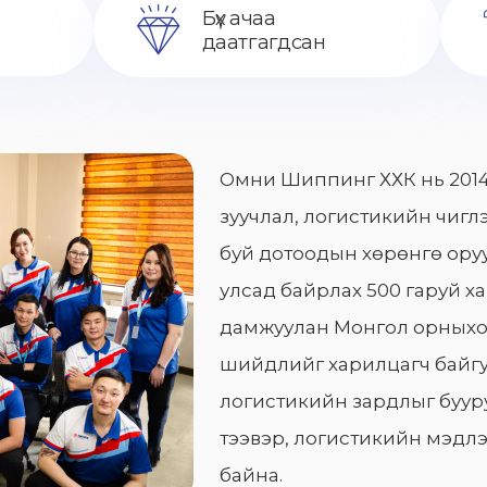
Бүх ачаа
даатгагдсан
Омни Шиппинг ХХК нь 2014
зуучлал, логистикийн чиглэ
буй дотоодын хөрөнгө оруу
улсад байрлах 500 гаруй х
дамжуулан Монгол орныхо
шийдлийг харилцагч байгу
логистикийн зардлыг бууру
тээвэр, логистикийн мэдлэ
байна.