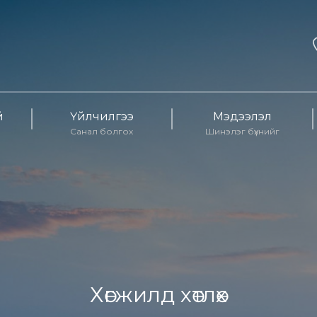
й
Үйлчилгээ
Мэдээлэл
Санал болгох
Шинэлэг бүхнийг
Хөгжилд хөтлөх