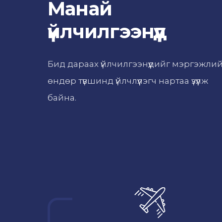
Манай
үйлчилгээнүүд
Бид дараах үйлчилгээнүүдийг мэргэжли
өндөр түвшинд үйлчлүүлэгч нартаа үзүүлж
байна.