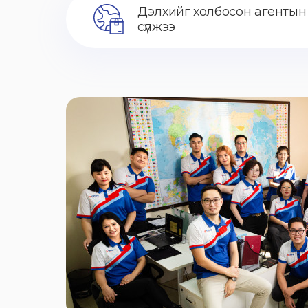
Дэлхийг холбосон агентын
сүлжээ