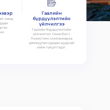
ээвэр
Гаалийн
бүрдүүлэлтийн
йг хямд,
урдан
үйлчилгээ
үргэн
Гаалийн бүрдүүлэлтийн
нэ.
үйлчилгээг Омни Бест
Ложистикс компаниараа
дамжуулан хурдан шуурхай
хийж гүйцэтгэдэг.