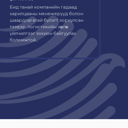
Бид танай компанийн гадаад
харилцааны менежерүүд болон
шаардлагатай бүлэгт зориулсан
тээвэр, логистикийн зөвлөх
үйлчилгээг зохион байгуулах
боломжтой...