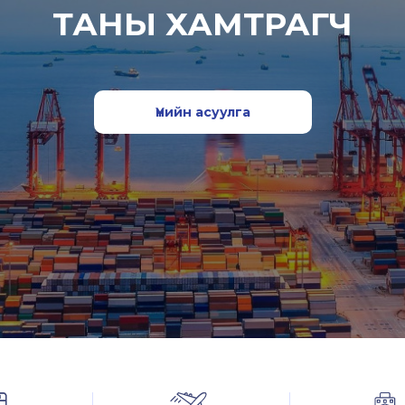
ТАНЫ ХАМТРАГЧ
Үнийн асуулга