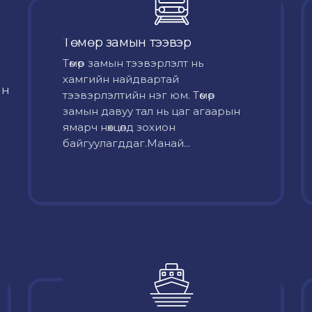
Төмөр замын тээвэр
Төмөр замын тээвэрлэлт нь
хамгийн найдвартай
йн
тээвэрлэлтийн нэг юм. Төмөр
замын давуу тал нь цаг агаарын
ямарч нөхцөлд зохион
байгуулагддаг.Манай...