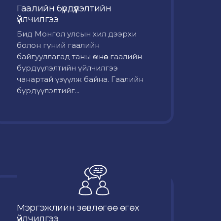
Гаалийн бүрдүүлэлтийн
үйлчилгээ
Бид Монгол улсын хил дээрхи
болон гүний гаалийн
байгууллагад таны өмнөөс гаалийн
бүрдүүлэлтийн үйлчилгээ
чанартай үзүүлж байна. Гаалийн
бүрдүүлэлтийг...
Мэргэжлийн зөвлөгөө өгөх
үйлчилгээ