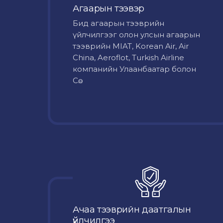
Агаарын тээвэр
Бид агаарын тээврийн
үйлчилгээг олон улсын агаарын
тээврийн MIAT, Korean Air, Air
China, Aeroflot, Turkish Airline
компанийн Улаанбаатар болон
Сө...
Ачаа тээврийн даатгалын
үйлчилгээ