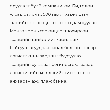
оруулалт бүхий компани юм. Бид олон
улсад байрлах 500 гаруй харилцагч,
түншийн өргөн сүлжээгээрээ дамжуулан
Монгол орныхоо онцлогт тохирсон
тээврийн шийдлийг харилцагч
байгууллагууддаа санал болгон тээвэр,
логистикийн зардлыг бууруулах,
тээврийн хугацааг богиносгох, тээвэр,
логистикийн мэдлэгийг түгээх зэрэгт
анхааран ажиллаж байна.