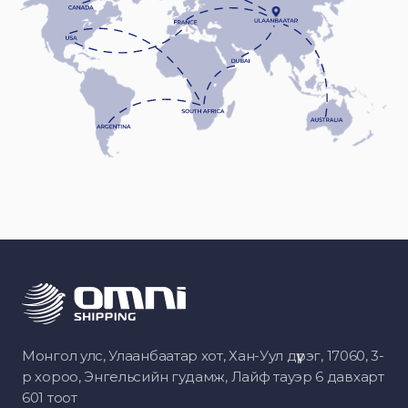
Монгол улс, Улаанбаатар хот, Хан-Уул дүүрэг, 17060, 3-
р хороо, Энгельсийн гудамж, Лайф тауэр 6 давхарт
601 тоот