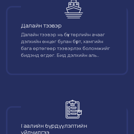
Далайн тээвэр
Далайн тээвэр нь бүх төрлийн ачааг
дэлхийн өнцөг булан бүрт, хамгийн
бага өртөгөөр тээвэрлэх боломжийг
бидэнд өгдөг. Бид дэлхийн аль...
Гаалийн бүрдүүлэлтийн
үйлчилгээ