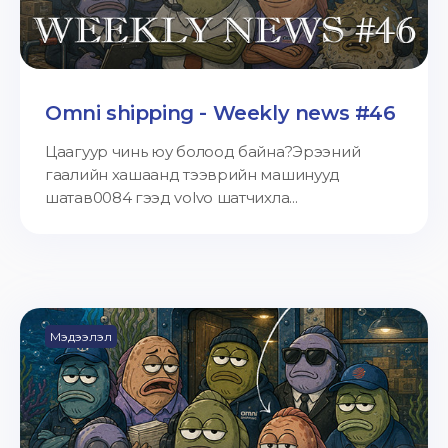
Omni shipping - Weekly news #46
Цаагуур чинь юу болоод байна?Эрээний
гаалийн хашаанд тээврийн машинууд
шатав0084 гээд volvo шатчихла...
Мэдээлэл