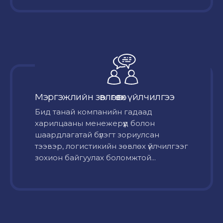
Мэргэжлийн зөвлөгөө өгөх үйлчилгээ
Бид танай компанийн гадаад
харилцааны менежерүүд болон
шаардлагатай бүлэгт зориулсан
тээвэр, логистикийн зөвлөх үйлчилгээг
зохион байгуулах боломжтой...