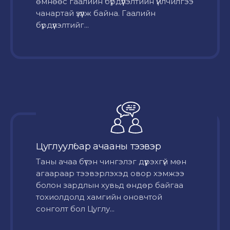
өмнөөс гаалийн бүрдүүлэлтийн үйлчилгээ
чанартай үзүүлж байна. Гаалийн
бүрдүүлэлтийг...
Цуглуулбар ачааны тээвэр
Таны ачаа бүтэн чингэлэг дүүрэхгүй мөн
агаараар тээвэрлэхэд овор хэмжээ
болон зардлын хувьд өндөр байгаа
тохиолдолд хамгийн оновчтой
сонголт бол Цуглу...