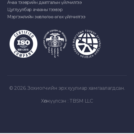
Ачаа тээврийн даатгалын үйлчилгээ
Цуглуулбар ачааны тээвэр
Мэргэжлийн зөвлөгөө өгөх үйлчилгээ
© 2026. Зохиогчийн эрх хуулиар хамгаалагдсан.
Хөгжүүлсэн :
TBSM LLC