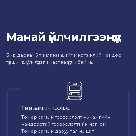
Манай үйлчилгээнүүд
Бид дараах үйлчилгээнүүдийг мэргэжлийн өндөр
түвшинд үйлчлүүлэгч нартаа үзүүлж байна.
Төмөр замын тээвэр
Төмөр замын тээвэрлэлт нь хамгийн
найдвартай тээвэрлэлтийн нэг юм.
Төмөр замын давуу тал нь цаг