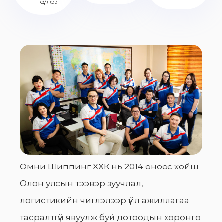
сүлжээ
Омни Шиппинг ХХК нь 2014 оноос хойш
Олон улсын тээвэр зуучлал,
логистикийн чиглэлээр үйл ажиллагаа
тасралтгүй явуулж буй дотоодын хөрөнгө