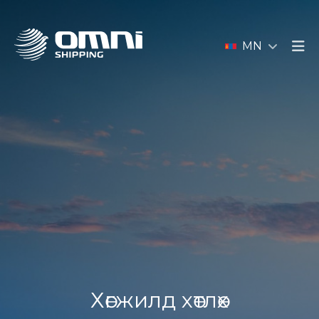
MN
Хөгжилд хөтлөх