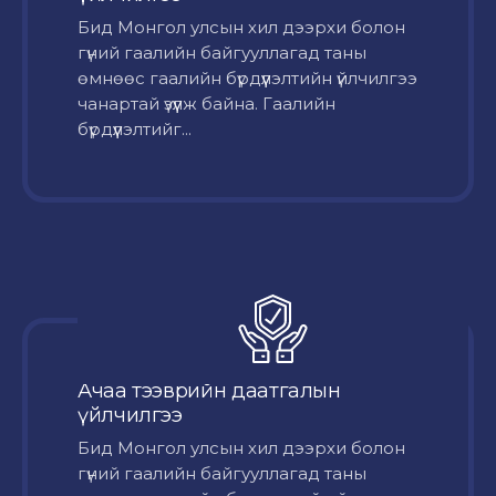
Бид Монгол улсын хил дээрхи болон
гүний гаалийн байгууллагад таны
өмнөөс гаалийн бүрдүүлэлтийн үйлчилгээ
чанартай үзүүлж байна. Гаалийн
бүрдүүлэлтийг...
Ачаа тээврийн даатгалын
үйлчилгээ
Бид Монгол улсын хил дээрхи болон
гүний гаалийн байгууллагад таны