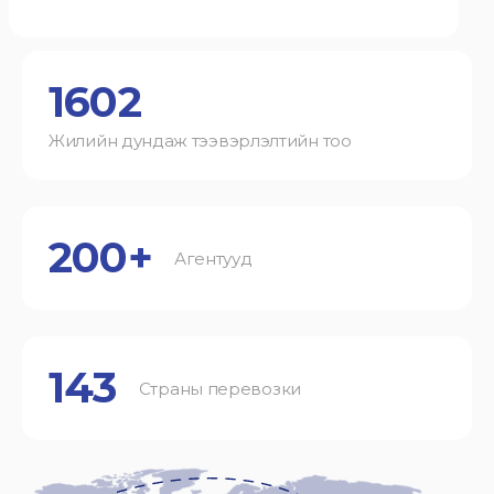
1602
Жилийн дундаж тээвэрлэлтийн тоо
200+
Агентууд
143
Страны перевозки