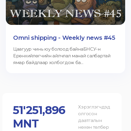
Omni shipping - Weekly news #45
Цаагуур чинь юу болоод байнаБНСУ-н
Ерөнхийлөгчийн айлчлал манай салбартай
ямар байдлаар холбогдож ба...
51'251,896
Хэрэглэгчдэд
олгосон
MNT
даатгалын
нөхөн төлбөр