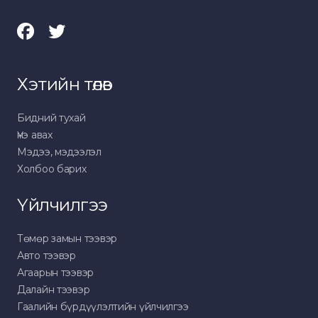
Хэтийн төлөв
Бидний тухай
Үнэ авах
Мэдээ, мэдээлэл
Холбоо барих
Үйлчилгээ
Төмөр замын тээвэр
Авто тээвэр
Агаарын тээвэр
Далайн тээвэр
Гаалийн бүрдүүлэлтийн үйлчилгээ