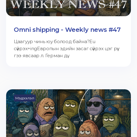
Omni shipping - Weekly news #47
Цаагуур чинь юу болоод байна?Eu
сүйрэх+ingЕвропын эдийн засаг сүйрэх цэг рүү
гээ явсаар л. Герман дү...
Мэдээлэл