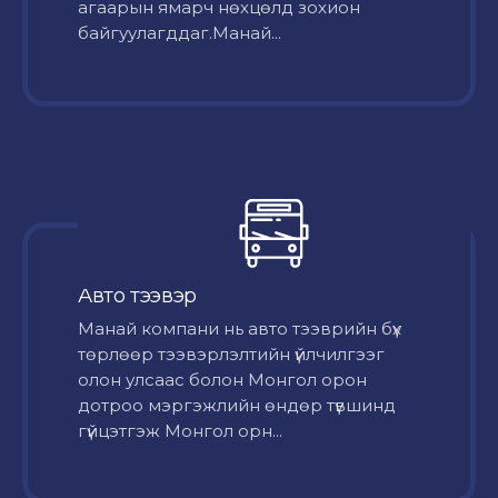
агаарын ямарч нөхцөлд зохион
байгуулагддаг.Манай...
Авто тээвэр
Mанай компани нь авто тээврийн бүх
төрлөөр тээвэрлэлтийн үйлчилгээг
олон улсаас болон Монгол орон
дотроо мэргэжлийн өндөр түвшинд
гүйцэтгэж Монгол орн...