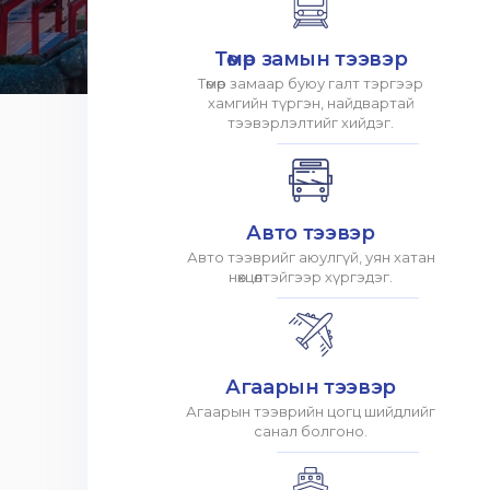
Төмөр замын тээвэр
Төмөр замаар буюу галт тэргээр
хамгийн түргэн, найдвартай
тээвэрлэлтийг хийдэг.
Авто тээвэр
Авто тээврийг аюулгүй, уян хатан
нөхцөлтэйгээр хүргэдэг.
Агаарын тээвэр
Агаарын тээврийн цогц шийдлийг
санал болгоно.