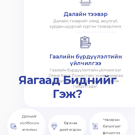
Далайн тээвэр
Далайн тээврийг хямд, аюулгүй,
хурдан шуурхай хүргэн тээвэрлэнэ.
Гаалийн бүрдүүлэлтийн
үйлчилгээ
Гаалийн бүрдүүлэлтийн үйлчилгээг
Яагаад Биднийг
Омни Бест Ложистикс компаниараа
дамжуулан хурдан шуурхай хийж
гүйцэтгэдэг.
Гэж?
Дэлхийг
Чанарын
холбосон
Бүх ачаа
баталгаат
агентын
даатгагдсан
үйлчилгээ