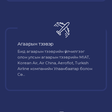
Агаарын тээвэр
Бид агаарын тээврийн үйлчилгээг
олон улсын агаарын тээврийн MIAT,
Korean Air, Air China, Aeroflot, Turkish
Airline компанийн Улаанбаатар болон
Сө...