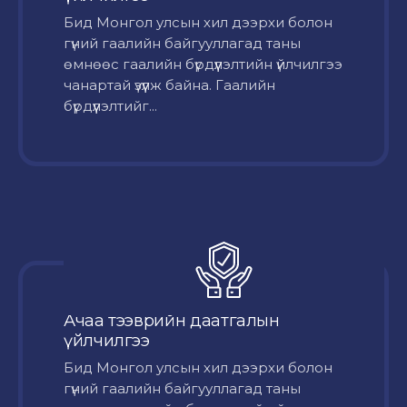
Бид Монгол улсын хил дээрхи болон
гүний гаалийн байгууллагад таны
өмнөөс гаалийн бүрдүүлэлтийн үйлчилгээ
чанартай үзүүлж байна. Гаалийн
бүрдүүлэлтийг...
Ачаа тээврийн даатгалын
үйлчилгээ
Бид Монгол улсын хил дээрхи болон
гүний гаалийн байгууллагад таны