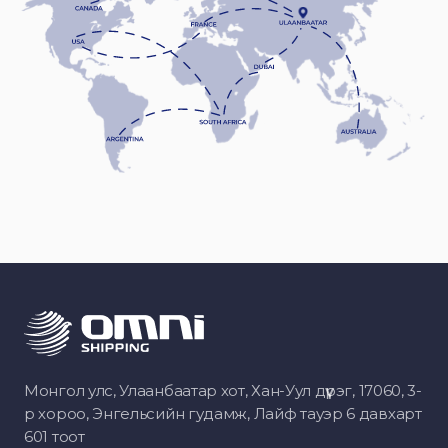
Монгол улс, Улаанбаатар хот, Хан-Уул дүүрэг, 17060, 3-
р хороо, Энгельсийн гудамж, Лайф тауэр 6 давхарт
601 тоот