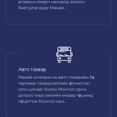
агаарын ямарч нөхцөлд зохион
байгуулагддаг.Манай...
Авто тээвэр
Mанай компани нь авто тээврийн бүх
төрлөөр тээвэрлэлтийн үйлчилгээг
олон улсаас болон Монгол орон
дотроо мэргэжлийн өндөр түвшинд
гүйцэтгэж Монгол орн...