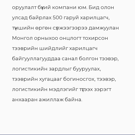
оруулалт бүхий компани юм. Бид олон
улсад байрлах 500 гаруй харилцагч,
түншийн өргөн сүлжээгээрээ дамжуулан
Монгол орныхоо онцлогт тохирсон
тээврийн шийдлийг харилцагч
байгууллагууддаа санал болгон тээвэр,
логистикийн зардлыг бууруулах,
тээврийн хугацааг богиносгох, тээвэр,
логистикийн мэдлэгийг түгээх зэрэгт
анхааран ажиллаж байна.