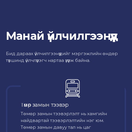
Манай үйлчилгээнүүд
Бид дараах үйлчилгээнүүдийг мэргэжлийн өндөр
түвшинд үйлчлүүлэгч нартаа үзүүлж байна.
Төмөр замын тээвэр
Төмөр замын тээвэрлэлт нь хамгийн
найдвартай тээвэрлэлтийн нэг юм.
Төмөр замын давуу тал нь цаг