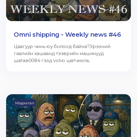
Omni shipping - Weekly news #46
Цаагуур чинь юу болоод байна?Эрээний
гаалийн хашаанд тээврийн машинууд
шатав0084 гээд volvo шатчихла...
Мэдээлэл