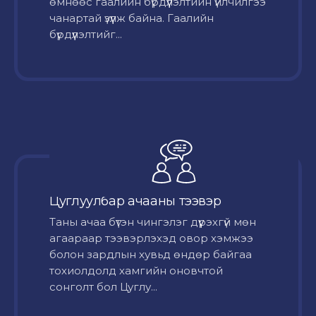
өмнөөс гаалийн бүрдүүлэлтийн үйлчилгээ
чанартай үзүүлж байна. Гаалийн
бүрдүүлэлтийг...
Цуглуулбар ачааны тээвэр
Таны ачаа бүтэн чингэлэг дүүрэхгүй мөн
агаараар тээвэрлэхэд овор хэмжээ
болон зардлын хувьд өндөр байгаа
тохиолдолд хамгийн оновчтой
сонголт бол Цуглу...