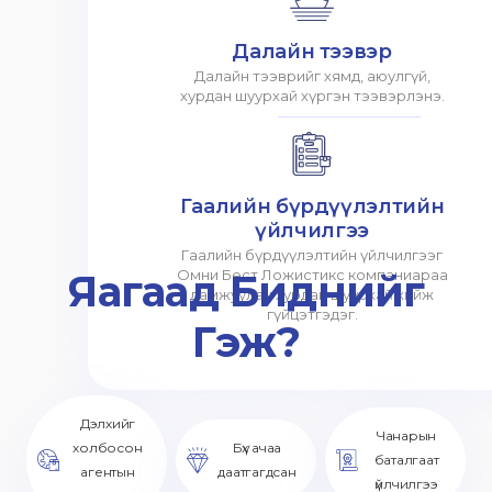
Далайн тээвэр
Далайн тээврийг хямд, аюулгүй,
хурдан шуурхай хүргэн тээвэрлэнэ.
Гаалийн бүрдүүлэлтийн
үйлчилгээ
Гаалийн бүрдүүлэлтийн үйлчилгээг
Яагаад Биднийг
Омни Бест Ложистикс компаниараа
дамжуулан хурдан шуурхай хийж
гүйцэтгэдэг.
Гэж?
Дэлхийг
Чанарын
холбосон
Бүх ачаа
баталгаат
агентын
даатгагдсан
үйлчилгээ