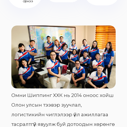
сүлжээ
Омни Шиппинг ХХК нь 2014 оноос хойш
Олон улсын тээвэр зуучлал,
логистикийн чиглэлээр үйл ажиллагаа
тасралтгүй явуулж буй дотоодын хөрөнгө