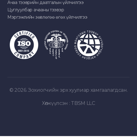
Ачаа тээврийн даатгалын үйлчилгээ
Цуглуулбар ачааны тээвэр
Мэргэжлийн зөвлөгөө өгөх үйлчилгээ
© 2026. Зохиогчийн эрх хуулиар хамгаалагдсан.
Хөгжүүлсэн :
TBSM LLC