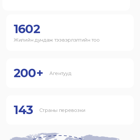
1602
Жилийн дундаж тээвэрлэлтийн тоо
200+
Агентууд
143
Страны перевозки