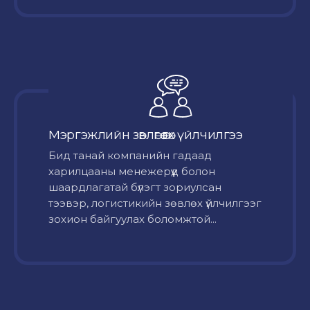
Мэргэжлийн зөвлөгөө өгөх үйлчилгээ
Бид танай компанийн гадаад
харилцааны менежерүүд болон
шаардлагатай бүлэгт зориулсан
тээвэр, логистикийн зөвлөх үйлчилгээг
зохион байгуулах боломжтой...