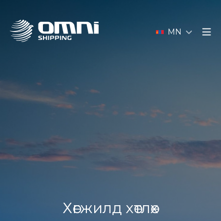
MN
Хөгжилд хөтлөх