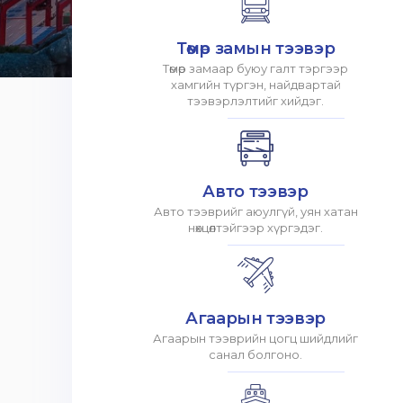
Төмөр замын тээвэр
Төмөр замаар буюу галт тэргээр
хамгийн түргэн, найдвартай
тээвэрлэлтийг хийдэг.
Авто тээвэр
Авто тээврийг аюулгүй, уян хатан
нөхцөлтэйгээр хүргэдэг.
Агаарын тээвэр
Агаарын тээврийн цогц шийдлийг
санал болгоно.