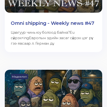
Omni shipping - Weekly news #47
Цаагуур чинь юу болоод байна?Eu
сүйрэх+ingЕвропын эдийн засаг сүйрэх цэг рүү
гээ явсаар л. Герман дү...
Мэдээлэл