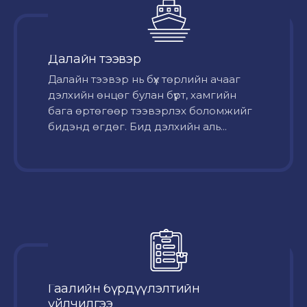
Далайн тээвэр
Далайн тээвэр нь бүх төрлийн ачааг
дэлхийн өнцөг булан бүрт, хамгийн
бага өртөгөөр тээвэрлэх боломжийг
бидэнд өгдөг. Бид дэлхийн аль...
Гаалийн бүрдүүлэлтийн
үйлчилгээ