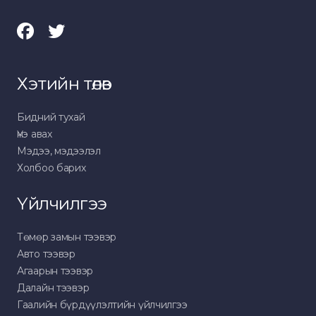
Хэтийн төлөв
Бидний тухай
Үнэ авах
Мэдээ, мэдээлэл
Холбоо барих
Үйлчилгээ
Төмөр замын тээвэр
Авто тээвэр
Агаарын тээвэр
Далайн тээвэр
Гаалийн бүрдүүлэлтийн үйлчилгээ