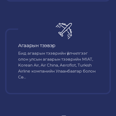
Агаарын тээвэр
Бид агаарын тээврийн үйлчилгээг
олон улсын агаарын тээврийн MIAT,
Korean Air, Air China, Aeroflot, Turkish
Airline компанийн Улаанбаатар болон
Сө...