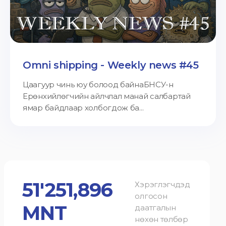
Omni shipping - Weekly news #45
Цаагуур чинь юу болоод байнаБНСУ-н
Ерөнхийлөгчийн айлчлал манай салбартай
ямар байдлаар холбогдож ба...
51'251,896
Хэрэглэгчдэд
олгосон
MNT
даатгалын
нөхөн төлбөр