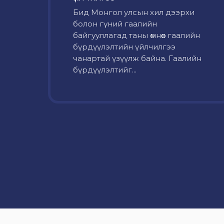
Бид Монгол улсын хил дээрхи
болон гүний гаалийн
байгууллагад таны өмнөөс гаалийн
бүрдүүлэлтийн үйлчилгээ
чанартай үзүүлж байна. Гаалийн
бүрдүүлэлтийг...