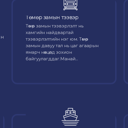
Төмөр замын тээвэр
Төмөр замын тээвэрлэлт нь
хамгийн найдвартай
йн
тээвэрлэлтийн нэг юм. Төмөр
замын давуу тал нь цаг агаарын
ямарч нөхцөлд зохион
байгуулагддаг.Манай...