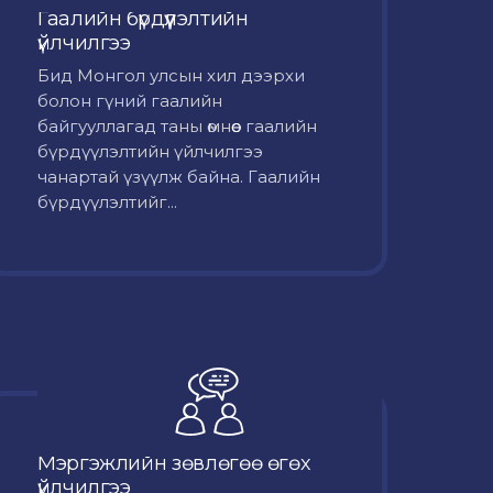
Гаалийн бүрдүүлэлтийн
үйлчилгээ
Бид Монгол улсын хил дээрхи
болон гүний гаалийн
байгууллагад таны өмнөөс гаалийн
бүрдүүлэлтийн үйлчилгээ
чанартай үзүүлж байна. Гаалийн
бүрдүүлэлтийг...
Мэргэжлийн зөвлөгөө өгөх
үйлчилгээ