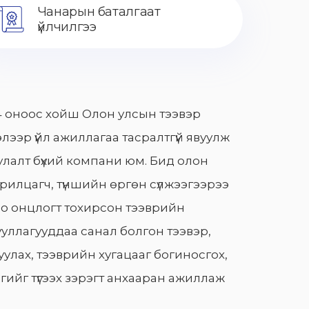
Чанарын баталгаат
үйлчилгээ
 оноос хойш Олон улсын тээвэр
лээр үйл ажиллагаа тасралтгүй явуулж
лалт бүхий компани юм. Бид олон
арилцагч, түншийн өргөн сүлжээгээрээ
о онцлогт тохирсон тээврийн
уллагууддаа санал болгон тээвэр,
улах, тээврийн хугацааг богиносгох,
гийг түгээх зэрэгт анхааран ажиллаж