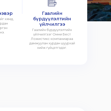
ээвэр
Гаалийн
бүрдүүлэлтийн
йг хямд,
урдан
үйлчилгээ
үргэн
Гаалийн бүрдүүлэлтийн
нэ.
үйлчилгээг Омни Бест
Ложистикс компаниараа
дамжуулан хурдан шуурхай
хийж гүйцэтгэдэг.