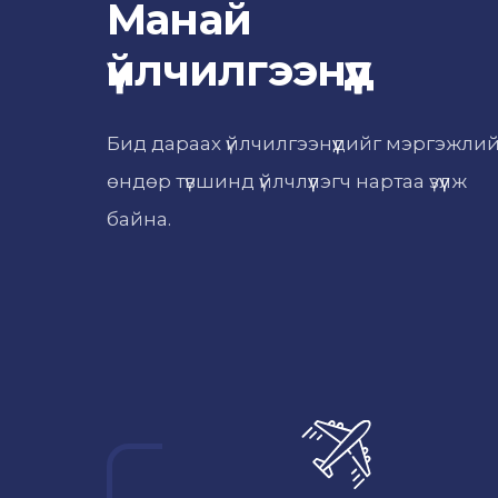
Манай
үйлчилгээнүүд
Бид дараах үйлчилгээнүүдийг мэргэжли
өндөр түвшинд үйлчлүүлэгч нартаа үзүүлж
байна.