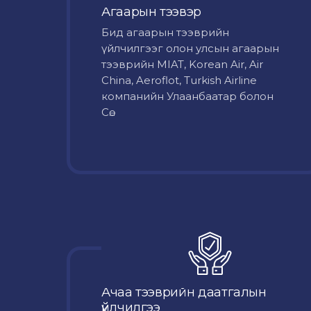
Агаарын тээвэр
Бид агаарын тээврийн
үйлчилгээг олон улсын агаарын
тээврийн MIAT, Korean Air, Air
China, Aeroflot, Turkish Airline
компанийн Улаанбаатар болон
Сө...
Ачаа тээврийн даатгалын
үйлчилгээ