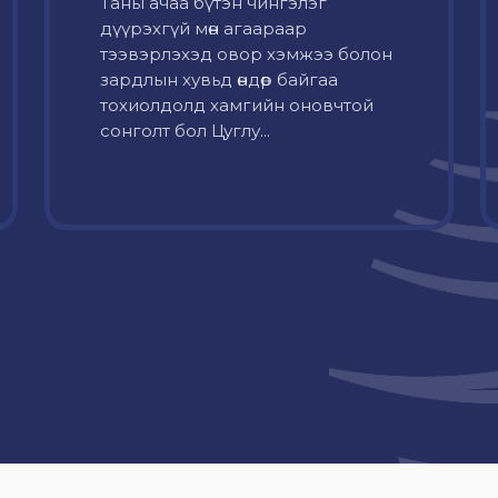
Таны ачаа бүтэн чингэлэг
дүүрэхгүй мөн агаараар
тээвэрлэхэд овор хэмжээ болон
зардлын хувьд өндөр байгаа
тохиолдолд хамгийн оновчтой
сонголт бол Цуглу...