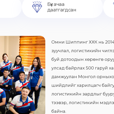
Бүх ачаа
даатгагдсан
Омни Шиппинг ХХК нь 2014
зуучлал, логистикийн чиглэ
буй дотоодын хөрөнгө оруу
улсад байрлах 500 гаруй х
дамжуулан Монгол орныхо
шийдлийг харилцагч байгу
логистикийн зардлыг бууру
тээвэр, логистикийн мэдлэ
байна.