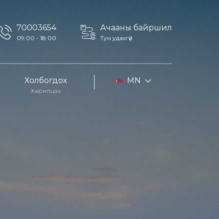
70003654
Ачааны байршил
09:00 - 18:00
Тун удахгүй
Холбогдох
MN
Харилцах