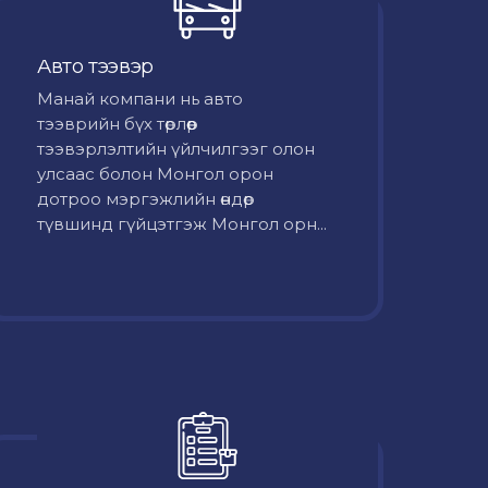
Авто тээвэр
Mанай компани нь авто
тээврийн бүх төрлөөр
тээвэрлэлтийн үйлчилгээг олон
улсаас болон Монгол орон
дотроо мэргэжлийн өндөр
түвшинд гүйцэтгэж Монгол орн...