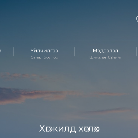
й
Үйлчилгээ
Мэдээлэл
Санал болгох
Шинэлэг бүхнийг
Хөгжилд хөтлөх