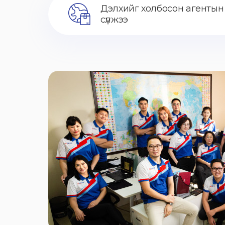
Дэлхийг холбосон агентын
сүлжээ