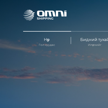
Нүүр
Бидний туха
Гол хуудас
Илүү ихийг