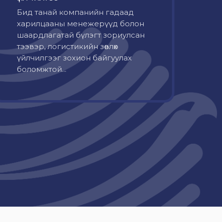
Бид танай компанийн гадаад
харилцааны менежерүүд болон
шаардлагатай бүлэгт зориулсан
тээвэр, логистикийн зөвлөх
үйлчилгээг зохион байгуулах
боломжтой...