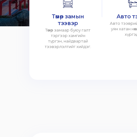
Төмөр замын
Авто т
тээвэр
Авто тээврий
уян хатан нө
Төмөр замаар буюу галт
хүргэ
тэргээр хамгийн
түргэн, найдвартай
тээвэрлэлтийг хийдэг.