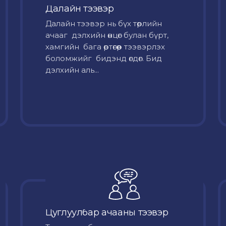
Далайн тээвэр
Далайн тээвэр нь бүх төрлийн
ачааг дэлхийн өнцөг булан бүрт,
хамгийн бага өртөгөөр тээвэрлэх
боломжийг бидэнд өгдөг. Бид
дэлхийн аль...
Цуглуулбар ачааны тээвэр