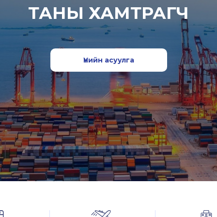
ТАНЫ ХАМТРАГЧ
Үнийн асуулга