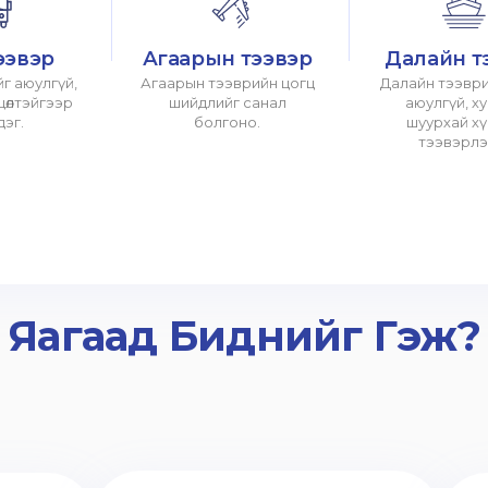
ээвэр
Агаарын тээвэр
Далайн т
г аюулгүй,
Агаарын тээврийн цогц
Далайн тээври
хцөлтэйгээр
шийдлийг санал
аюулгүй, х
дэг.
болгоно.
шуурхай х
тээвэрлэ
Яагаад Биднийг Гэж?