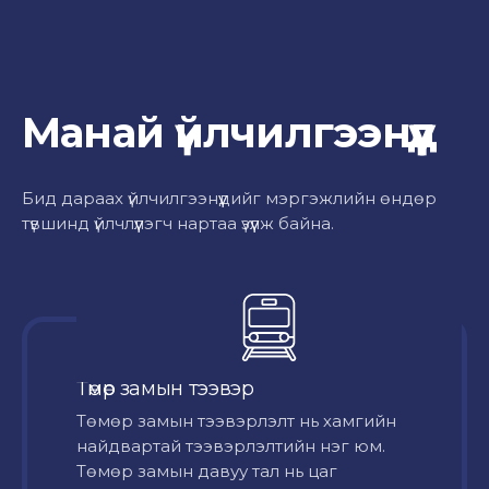
Манай үйлчилгээнүүд
Бид дараах үйлчилгээнүүдийг мэргэжлийн өндөр
түвшинд үйлчлүүлэгч нартаа үзүүлж байна.
Төмөр замын тээвэр
Төмөр замын тээвэрлэлт нь хамгийн
найдвартай тээвэрлэлтийн нэг юм.
Төмөр замын давуу тал нь цаг