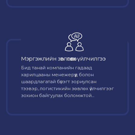
Мэргэжлийн зөвлөгөө өгөх үйлчилгээ
Бид танай компанийн гадаад
харилцааны менежерүүд болон
шаардлагатай бүлэгт зориулсан
тээвэр, логистикийн зөвлөх үйлчилгээг
зохион байгуулах боломжтой...