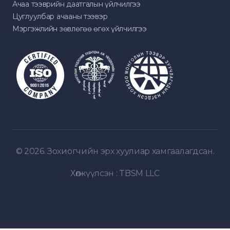
Ачаа тээврийн даатгалын үйлчилгээ
Цуглуулбар ачааны тээвэр
Мэргэжлийн зөвлөгөө өгөх үйлчилгээ
© 2026. Зохиогчийн эрх хуулиар хамгаалагдсан.
Хөгжүүлсэн :
TBSM LLC