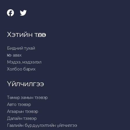
Хэтийн төлөв
Бидний тухай
Үнэ авах
Мэдээ, мэдээлэл
Холбоо барих
Үйлчилгээ
Төмөр замын тээвэр
Авто тээвэр
Агаарын тээвэр
Далайн тээвэр
Гаалийн бүрдүүлэлтийн үйлчилгээ