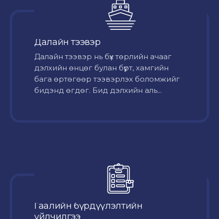
Далайн тээвэр
Далайн тээвэр нь бүх төрлийн ачааг
дэлхийн өнцөг булан бүрт, хамгийн
бага өртөгөөр тээвэрлэх боломжийг
бидэнд өгдөг. Бид дэлхийн аль...
Гаалийн бүрдүүлэлтийн
үйлчилгээ