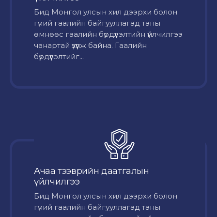
Бид Монгол улсын хил дээрхи болон
гүний гаалийн байгууллагад таны
өмнөөс гаалийн бүрдүүлэлтийн үйлчилгээ
чанартай үзүүлж байна. Гаалийн
бүрдүүлэлтийг...
Ачаа тээврийн даатгалын
үйлчилгээ
Бид Монгол улсын хил дээрхи болон
гүний гаалийн байгууллагад таны