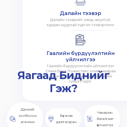
Далайн тээвэр
Далайн тээврийг хямд, аюулгүй,
хурдан шуурхай хүргэн тээвэрлэнэ.
Гаалийн бүрдүүлэлтийн
үйлчилгээ
Гаалийн бүрдүүлэлтийн үйлчилгээг
Яагаад Биднийг
Омни Бест Ложистикс компаниараа
дамжуулан хурдан шуурхай хийж
гүйцэтгэдэг.
Гэж?
Дэлхийг
Чанарын
холбосон
Бүх ачаа
баталгаат
агентын
даатгагдсан
үйлчилгээ