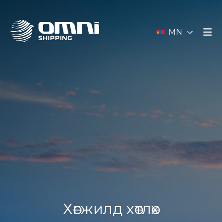
MN
Хөгжилд хөтлөх