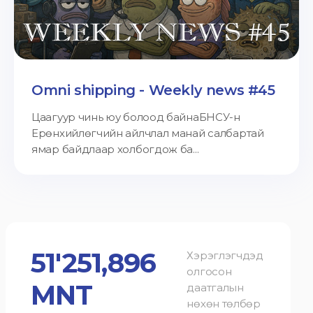
Omni shipping - Weekly news #45
Цаагуур чинь юу болоод байнаБНСУ-н
Ерөнхийлөгчийн айлчлал манай салбартай
ямар байдлаар холбогдож ба...
51'251,896
Хэрэглэгчдэд
олгосон
MNT
даатгалын
нөхөн төлбөр