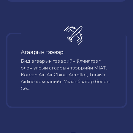
Агаарын тээвэр
Бид агаарын тээврийн үйлчилгээг
олон улсын агаарын тээврийн MIAT,
Korean Air, Air China, Aeroflot, Turkish
Airline компанийн Улаанбаатар болон
Сө...