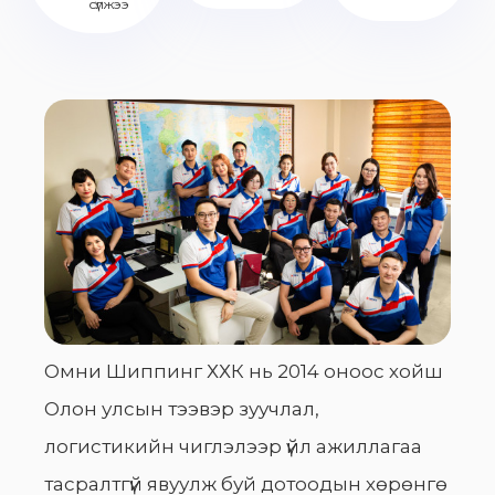
сүлжээ
Омни Шиппинг ХХК нь 2014 оноос хойш
Олон улсын тээвэр зуучлал,
логистикийн чиглэлээр үйл ажиллагаа
тасралтгүй явуулж буй дотоодын хөрөнгө