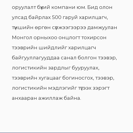
оруулалт бүхий компани юм. Бид олон
улсад байрлах 500 гаруй харилцагч,
түншийн өргөн сүлжээгээрээ дамжуулан
Монгол орныхоо онцлогт тохирсон
тээврийн шийдлийг харилцагч
байгууллагууддаа санал болгон тээвэр,
логистикийн зардлыг бууруулах,
тээврийн хугацааг богиносгох, тээвэр,
логистикийн мэдлэгийг түгээх зэрэгт
анхааран ажиллаж байна.