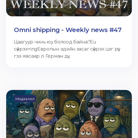
Omni shipping - Weekly news #47
Цаагуур чинь юу болоод байна?Eu
сүйрэх+ingЕвропын эдийн засаг сүйрэх цэг рүү
гээ явсаар л. Герман дү...
Мэдээлэл