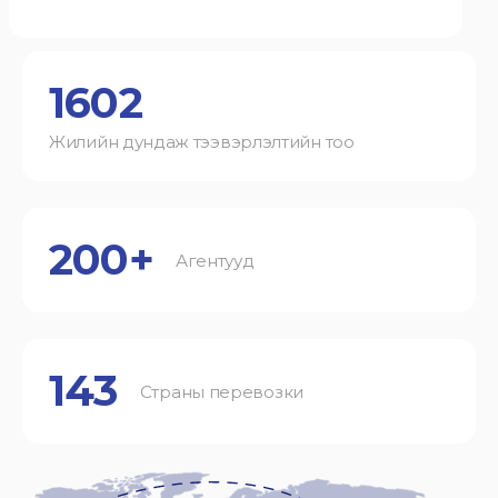
1602
Жилийн дундаж тээвэрлэлтийн тоо
200+
Агентууд
143
Страны перевозки