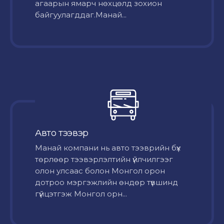
агаарын ямарч нөхцөлд зохион
байгуулагддаг.Манай...
Авто тээвэр
Mанай компани нь авто тээврийн бүх
төрлөөр тээвэрлэлтийн үйлчилгээг
олон улсаас болон Монгол орон
дотроо мэргэжлийн өндөр түвшинд
гүйцэтгэж Монгол орн...