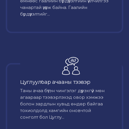
өмнөөс гаалийн бүрдүүлэлтийн үйлчилгээ
чанартай үзүүлж байна. Гаалийн
бүрдүүлэлтийг...
Цуглуулбар ачааны тээвэр
Таны ачаа бүтэн чингэлэг дүүрэхгүй мөн
агаараар тээвэрлэхэд овор хэмжээ
болон зардлын хувьд өндөр байгаа
тохиолдолд хамгийн оновчтой
сонголт бол Цуглу...