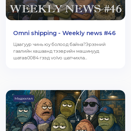
Omni shipping - Weekly news #46
Цаагуур чинь юу болоод байна?Эрээний
гаалийн хашаанд тээврийн машинууд
шатав0084 гээд volvo шатчихла...
Мэдээлэл