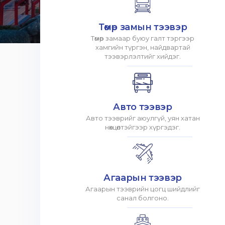
Төмөр замын тээвэр
Төмөр замаар буюу галт тэргээр
хамгийн түргэн, найдвартай
тээвэрлэлтийг хийдэг.
Авто тээвэр
Авто тээврийг аюулгүй, уян хатан
нөхцөлтэйгээр хүргэдэг.
Агаарын тээвэр
Агаарын тээврийн цогц шийдлийг
санал болгоно.