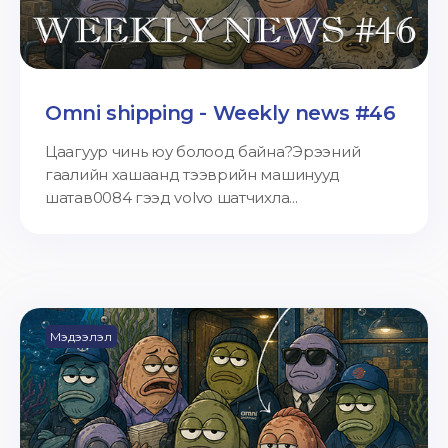
Omni shipping - Weekly news #46
Цаагуур чинь юу болоод байна?Эрээний
гаалийн хашаанд тээврийн машинууд
шатав0084 гээд volvo шатчихла...
Мэдээлэл