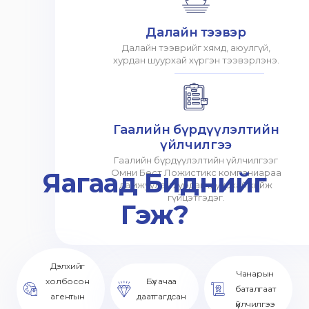
Далайн тээвэр
Далайн тээврийг хямд, аюулгүй,
хурдан шуурхай хүргэн тээвэрлэнэ.
Гаалийн бүрдүүлэлтийн
үйлчилгээ
Гаалийн бүрдүүлэлтийн үйлчилгээг
Яагаад Биднийг
Омни Бест Ложистикс компаниараа
дамжуулан хурдан шуурхай хийж
гүйцэтгэдэг.
Гэж?
Дэлхийг
Чанарын
холбосон
Бүх ачаа
баталгаат
агентын
даатгагдсан
үйлчилгээ