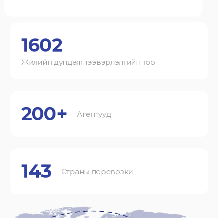
1602
Жилийн дундаж тээвэрлэлтийн тоо
200+
Агентууд
143
Страны перевозки