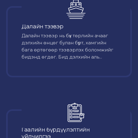
Далайн тээвэр
Далайн тээвэр нь бүх төрлийн ачааг
дэлхийн өнцөг булан бүрт, хамгийн
бага өртөгөөр тээвэрлэх боломжийг
бидэнд өгдөг. Бид дэлхийн аль...
Гаалийн бүрдүүлэлтийн
үйлчилгээ