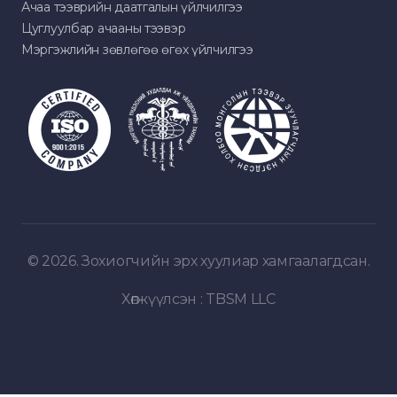
Ачаа тээврийн даатгалын үйлчилгээ
Цуглуулбар ачааны тээвэр
Мэргэжлийн зөвлөгөө өгөх үйлчилгээ
© 2026. Зохиогчийн эрх хуулиар хамгаалагдсан.
Хөгжүүлсэн :
TBSM LLC