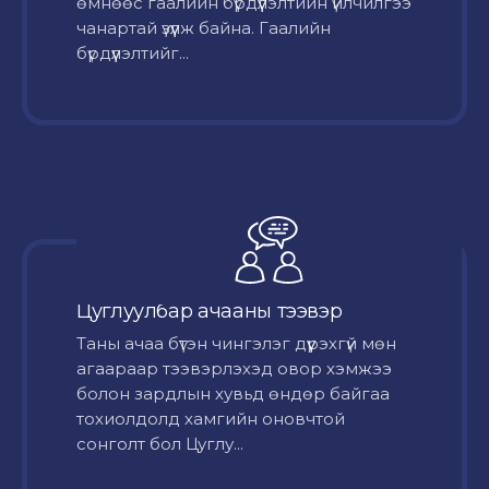
өмнөөс гаалийн бүрдүүлэлтийн үйлчилгээ
чанартай үзүүлж байна. Гаалийн
бүрдүүлэлтийг...
Цуглуулбар ачааны тээвэр
Таны ачаа бүтэн чингэлэг дүүрэхгүй мөн
агаараар тээвэрлэхэд овор хэмжээ
болон зардлын хувьд өндөр байгаа
тохиолдолд хамгийн оновчтой
сонголт бол Цуглу...