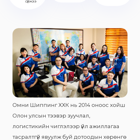
сүлжээ
Омни Шиппинг ХХК нь 2014 оноос хойш
Олон улсын тээвэр зуучлал,
логистикийн чиглэлээр үйл ажиллагаа
тасралтгүй явуулж буй дотоодын хөрөнгө