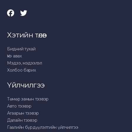
Хэтийн төлөв
Бидний тухай
Үнэ авах
Мэдээ, мэдээлэл
Холбоо барих
Үйлчилгээ
Төмөр замын тээвэр
Авто тээвэр
Агаарын тээвэр
Далайн тээвэр
Гаалийн бүрдүүлэлтийн үйлчилгээ