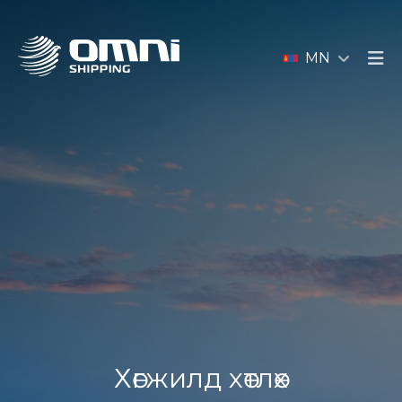
MN
Хөгжилд хөтлөх