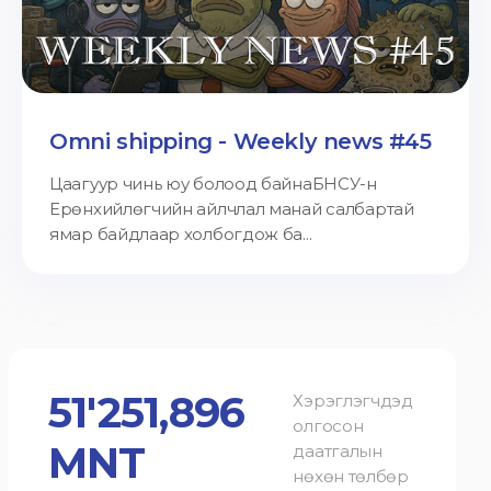
Omni shipping - Weekly news #45
Цаагуур чинь юу болоод байнаБНСУ-н
Ерөнхийлөгчийн айлчлал манай салбартай
ямар байдлаар холбогдож ба...
51'251,896
Хэрэглэгчдэд
олгосон
MNT
даатгалын
нөхөн төлбөр