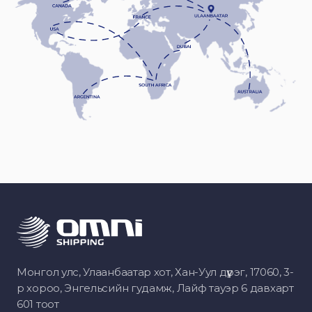
Монгол улс, Улаанбаатар хот, Хан-Уул дүүрэг, 17060, 3-
р хороо, Энгельсийн гудамж, Лайф тауэр 6 давхарт
601 тоот