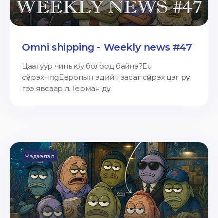
Omni shipping - Weekly news #47
Цаагуур чинь юу болоод байна?Eu
сүйрэх+ingЕвропын эдийн засаг сүйрэх цэг рүү
гээ явсаар л. Герман дү...
Мэдээлэл