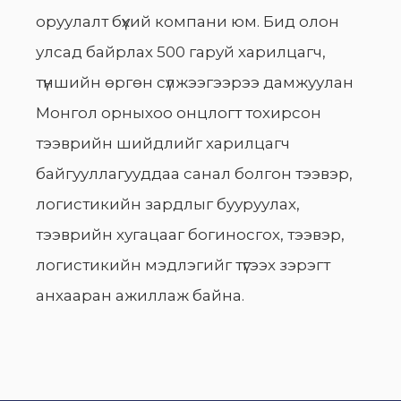
оруулалт бүхий компани юм. Бид олон
улсад байрлах 500 гаруй харилцагч,
түншийн өргөн сүлжээгээрээ дамжуулан
Монгол орныхоо онцлогт тохирсон
тээврийн шийдлийг харилцагч
байгууллагууддаа санал болгон тээвэр,
логистикийн зардлыг бууруулах,
тээврийн хугацааг богиносгох, тээвэр,
логистикийн мэдлэгийг түгээх зэрэгт
анхааран ажиллаж байна.