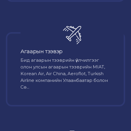
Агаарын тээвэр
Бид агаарын тээврийн үйлчилгээг
олон улсын агаарын тээврийн MIAT,
Korean Air, Air China, Aeroflot, Turkish
Airline компанийн Улаанбаатар болон
Сө...