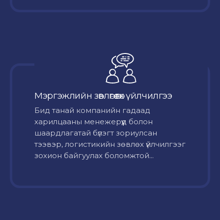
Мэргэжлийн зөвлөгөө өгөх үйлчилгээ
Бид танай компанийн гадаад
харилцааны менежерүүд болон
шаардлагатай бүлэгт зориулсан
тээвэр, логистикийн зөвлөх үйлчилгээг
зохион байгуулах боломжтой...