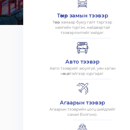
Төмөр замын тээвэр
Төмөр замаар буюу галт тэргээр
хамгийн түргэн, найдвартай
тээвэрлэлтийг хийдэг.
Авто тээвэр
Авто тээврийг аюулгүй, уян хатан
нөхцөлтэйгээр хүргэдэг.
Агаарын тээвэр
Агаарын тээврийн цогц шийдлийг
санал болгоно.