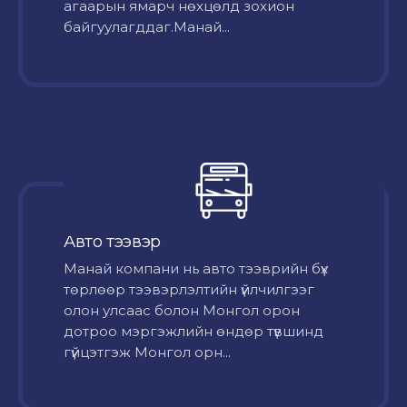
агаарын ямарч нөхцөлд зохион
байгуулагддаг.Манай...
Авто тээвэр
Mанай компани нь авто тээврийн бүх
төрлөөр тээвэрлэлтийн үйлчилгээг
олон улсаас болон Монгол орон
дотроо мэргэжлийн өндөр түвшинд
гүйцэтгэж Монгол орн...