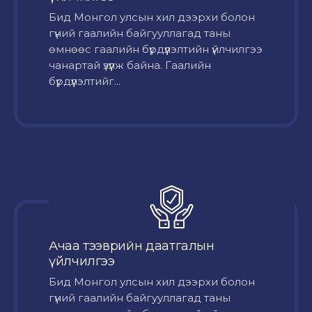
Бид Монгол улсын хил дээрхи болон
гүний гаалийн байгууллагад таны
өмнөөс гаалийн бүрдүүлэлтийн үйлчилгээ
чанартай үзүүлж байна. Гаалийн
бүрдүүлэлтийг...
Ачаа тээврийн даатгалын
үйлчилгээ
Бид Монгол улсын хил дээрхи болон
гүний гаалийн байгууллагад таны