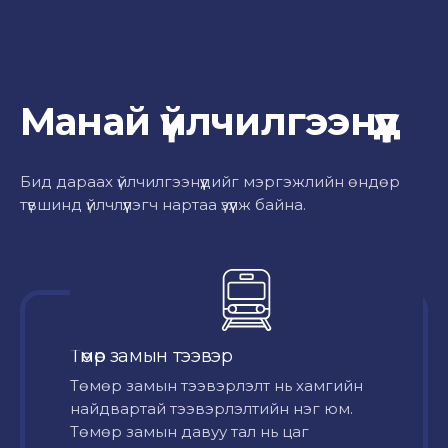
Манай үйлчилгээнүүд
Бид дараах үйлчилгээнүүдийг мэргэжлийн өндөр
түвшинд үйлчлүүлэгч нартаа үзүүлж байна.
Төмөр замын тээвэр
Төмөр замын тээвэрлэлт нь хамгийн
найдвартай тээвэрлэлтийн нэг юм.
Төмөр замын давуу тал нь цаг