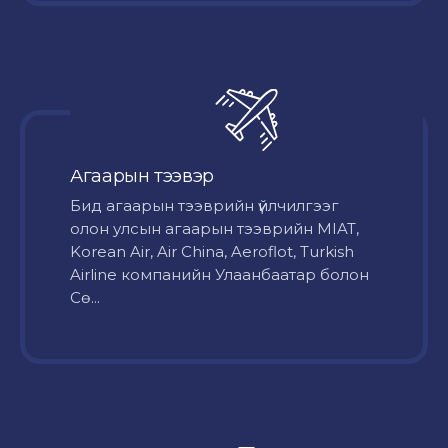
Агаарын тээвэр
Бид агаарын тээврийн үйлчилгээг
олон улсын агаарын тээврийн MIAT,
Korean Air, Air China, Aeroflot, Turkish
Airline компанийн Улаанбаатар болон
Сө...