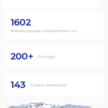
1602
Жилийн дундаж тээвэрлэлтийн тоо
200+
Агентууд
143
Страны перевозки