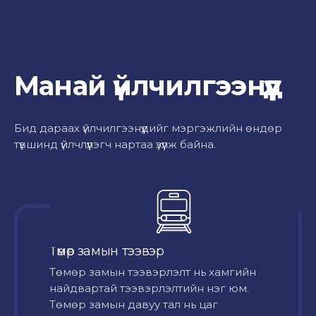
Манай үйлчилгээнүүд
Бид дараах үйлчилгээнүүдийг мэргэжлийн өндөр
түвшинд үйлчлүүлэгч нартаа үзүүлж байна.
Төмөр замын тээвэр
Төмөр замын тээвэрлэлт нь хамгийн
найдвартай тээвэрлэлтийн нэг юм.
Төмөр замын давуу тал нь цаг