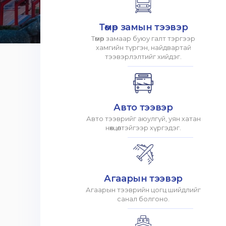
Төмөр замын тээвэр
Төмөр замаар буюу галт тэргээр
хамгийн түргэн, найдвартай
тээвэрлэлтийг хийдэг.
Авто тээвэр
Авто тээврийг аюулгүй, уян хатан
нөхцөлтэйгээр хүргэдэг.
Агаарын тээвэр
Агаарын тээврийн цогц шийдлийг
санал болгоно.