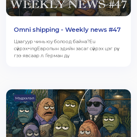
Omni shipping - Weekly news #47
Цаагуур чинь юу болоод байна?Eu
сүйрэх+ingЕвропын эдийн засаг сүйрэх цэг рүү
гээ явсаар л. Герман дү...
Мэдээлэл