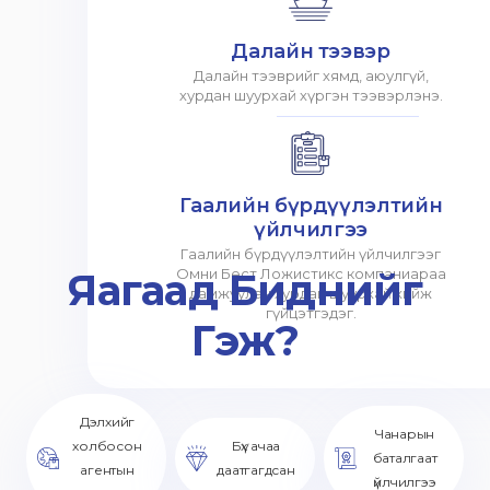
Далайн тээвэр
Далайн тээврийг хямд, аюулгүй,
хурдан шуурхай хүргэн тээвэрлэнэ.
Гаалийн бүрдүүлэлтийн
үйлчилгээ
Гаалийн бүрдүүлэлтийн үйлчилгээг
Яагаад Биднийг
Омни Бест Ложистикс компаниараа
дамжуулан хурдан шуурхай хийж
гүйцэтгэдэг.
Гэж?
Дэлхийг
Чанарын
холбосон
Бүх ачаа
баталгаат
агентын
даатгагдсан
үйлчилгээ