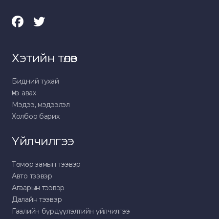
Хэтийн төлөв
Бидний тухай
Үнэ авах
Мэдээ, мэдээлэл
Холбоо барих
Үйлчилгээ
Төмөр замын тээвэр
Авто тээвэр
Агаарын тээвэр
Далайн тээвэр
Гаалийн бүрдүүлэлтийн үйлчилгээ