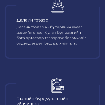
Далайн тээвэр
Далайн тээвэр нь бүх төрлийн ачааг
дэлхийн өнцөг булан бүрт, хамгийн
бага өртөгөөр тээвэрлэх боломжийг
бидэнд өгдөг. Бид дэлхийн аль...
Гаалийн бүрдүүлэлтийн
үйлчилгээ