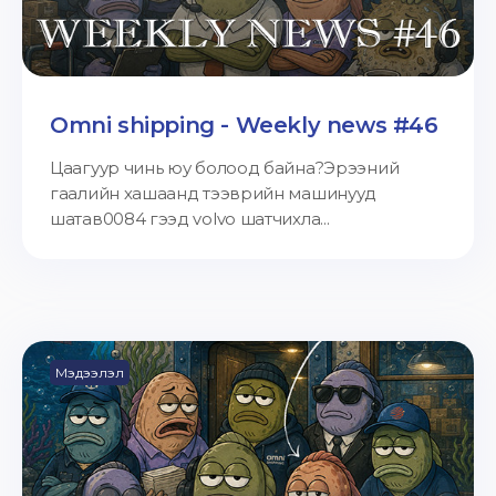
Omni shipping - Weekly news #46
Цаагуур чинь юу болоод байна?Эрээний
гаалийн хашаанд тээврийн машинууд
шатав0084 гээд volvo шатчихла...
Мэдээлэл