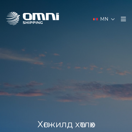
MN
Хөгжилд хөтлөх