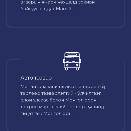
агаарын ямарч нөхцөлд зохион
байгуулагддаг.Манай...
Авто тээвэр
Mанай компани нь авто тээврийн бүх
төрлөөр тээвэрлэлтийн үйлчилгээг
олон улсаас болон Монгол орон
дотроо мэргэжлийн өндөр түвшинд
гүйцэтгэж Монгол орн...