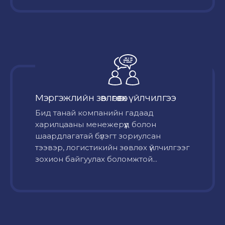
Мэргэжлийн зөвлөгөө өгөх үйлчилгээ
Бид танай компанийн гадаад
харилцааны менежерүүд болон
шаардлагатай бүлэгт зориулсан
тээвэр, логистикийн зөвлөх үйлчилгээг
зохион байгуулах боломжтой...