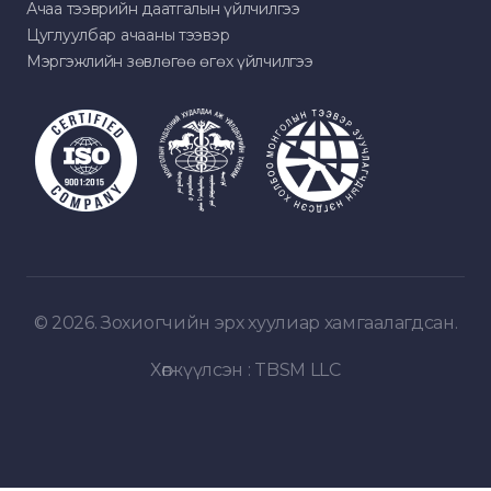
Ачаа тээврийн даатгалын үйлчилгээ
Цуглуулбар ачааны тээвэр
Мэргэжлийн зөвлөгөө өгөх үйлчилгээ
© 2026. Зохиогчийн эрх хуулиар хамгаалагдсан.
Хөгжүүлсэн :
TBSM LLC