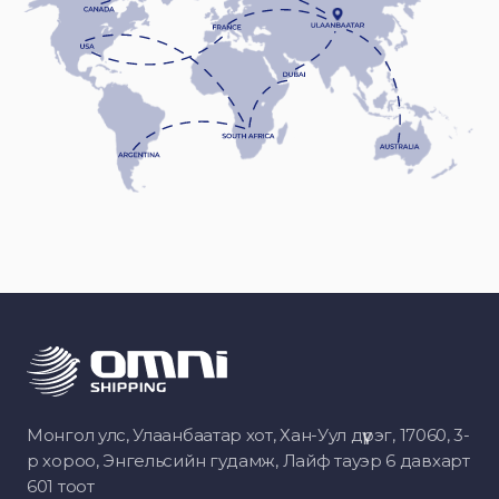
Монгол улс, Улаанбаатар хот, Хан-Уул дүүрэг, 17060, 3-
р хороо, Энгельсийн гудамж, Лайф тауэр 6 давхарт
601 тоот