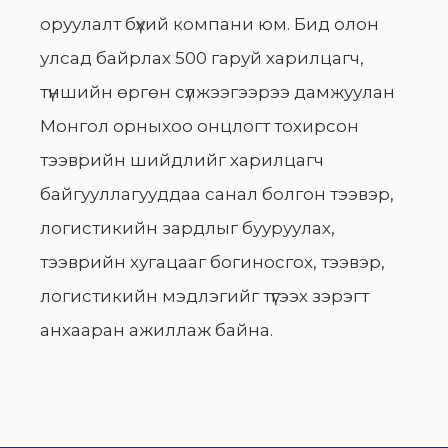
оруулалт бүхий компани юм. Бид олон
улсад байрлах 500 гаруй харилцагч,
түншийн өргөн сүлжээгээрээ дамжуулан
Монгол орныхоо онцлогт тохирсон
тээврийн шийдлийг харилцагч
байгууллагууддаа санал болгон тээвэр,
логистикийн зардлыг бууруулах,
тээврийн хугацааг богиносгох, тээвэр,
логистикийн мэдлэгийг түгээх зэрэгт
анхааран ажиллаж байна.