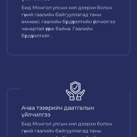
Бид Монгол улсын хил дээрхи болон
гүний гаалийн байгууллагад таны
өмнөөс гаалийн бүрдүүлэлтийн үйлчилгээ
чанартай үзүүлж байна. Гаалийн
бүрдүүлэлтийг...
Ачаа тээврийн даатгалын
үйлчилгээ
Бид Монгол улсын хил дээрхи болон
гүний гаалийн байгууллагад таны