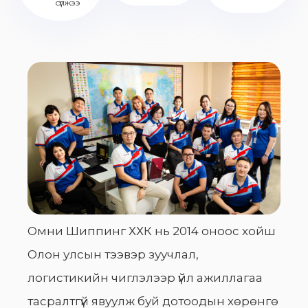
сүлжээ
Омни Шиппинг ХХК нь 2014 оноос хойш
Олон улсын тээвэр зуучлал,
логистикийн чиглэлээр үйл ажиллагаа
тасралтгүй явуулж буй дотоодын хөрөнгө