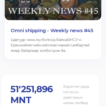
Omni shipping - Weekly news #45
Цаагуур чинь юу болоод байнаБНСУ-н
Ерөнхийлөгчийн айлчлал манай салбартай
ямар байдлаар холбогдож ба...
51'251,896
Хэрэглэгчдэд
олгосон
MNT
даатгалын
нөхөн төлбөр