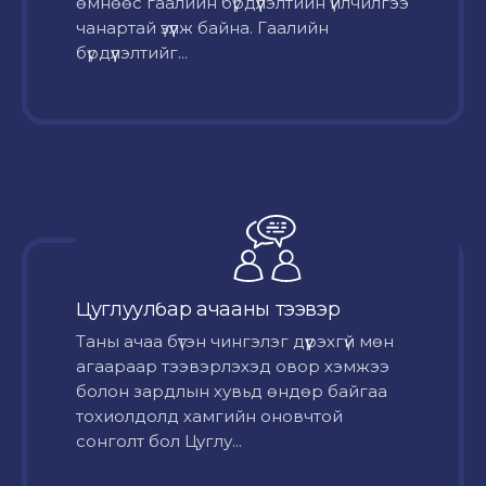
өмнөөс гаалийн бүрдүүлэлтийн үйлчилгээ
чанартай үзүүлж байна. Гаалийн
бүрдүүлэлтийг...
Цуглуулбар ачааны тээвэр
Таны ачаа бүтэн чингэлэг дүүрэхгүй мөн
агаараар тээвэрлэхэд овор хэмжээ
болон зардлын хувьд өндөр байгаа
тохиолдолд хамгийн оновчтой
сонголт бол Цуглу...