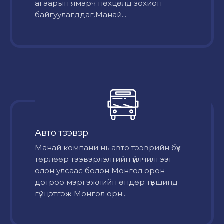
агаарын ямарч нөхцөлд зохион
байгуулагддаг.Манай...
Авто тээвэр
Mанай компани нь авто тээврийн бүх
төрлөөр тээвэрлэлтийн үйлчилгээг
олон улсаас болон Монгол орон
дотроо мэргэжлийн өндөр түвшинд
гүйцэтгэж Монгол орн...