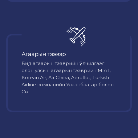
Агаарын тээвэр
Бид агаарын тээврийн үйлчилгээг
олон улсын агаарын тээврийн MIAT,
Korean Air, Air China, Aeroflot, Turkish
Airline компанийн Улаанбаатар болон
Сө...