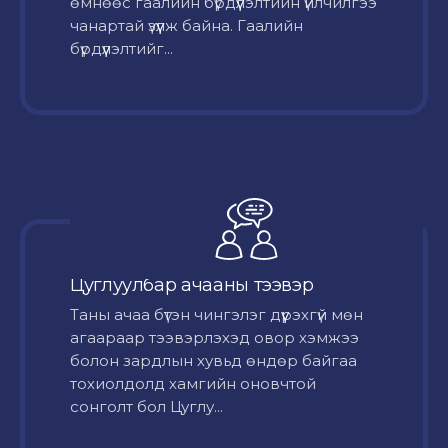
өмнөөс гаалийн бүрдүүлэлтийн үйлчилгээ
чанартай үзүүлж байна. Гаалийн
бүрдүүлэлтийг...
Цуглуулбар ачааны тээвэр
Таны ачаа бүтэн чингэлэг дүүрэхгүй мөн
агаараар тээвэрлэхэд овор хэмжээ
болон зардлын хувьд өндөр байгаа
тохиолдолд хамгийн оновчтой
сонголт бол Цуглу...