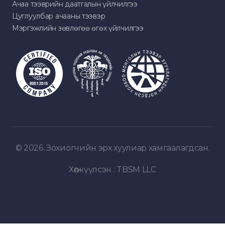
Ачаа тээврийн даатгалын үйлчилгээ
Цуглуулбар ачааны тээвэр
Мэргэжлийн зөвлөгөө өгөх үйлчилгээ
© 2026. Зохиогчийн эрх хуулиар хамгаалагдсан.
Хөгжүүлсэн :
TBSM LLC