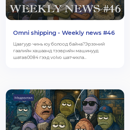
Omni shipping - Weekly news #46
Цаагуур чинь юу болоод байна?Эрээний
гаалийн хашаанд тээврийн машинууд
шатав0084 гээд volvo шатчихла...
Мэдээлэл