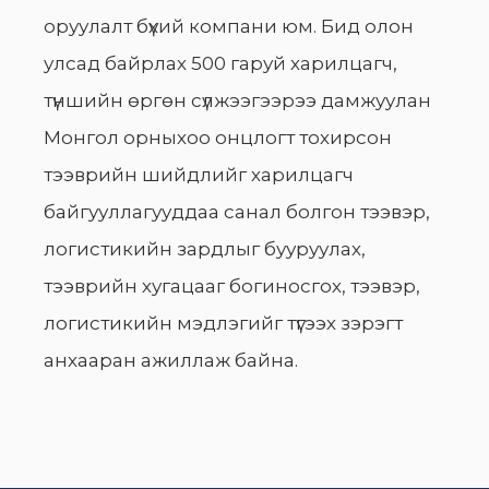
оруулалт бүхий компани юм. Бид олон
улсад байрлах 500 гаруй харилцагч,
түншийн өргөн сүлжээгээрээ дамжуулан
Монгол орныхоо онцлогт тохирсон
тээврийн шийдлийг харилцагч
байгууллагууддаа санал болгон тээвэр,
логистикийн зардлыг бууруулах,
тээврийн хугацааг богиносгох, тээвэр,
логистикийн мэдлэгийг түгээх зэрэгт
анхааран ажиллаж байна.