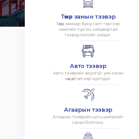
Төмөр замын тээвэр
Төмөр замаар буюу галт тэргээр
хамгийн түргэн, найдвартай
тээвэрлэлтийг хийдэг.
Авто тээвэр
Авто тээврийг аюулгүй, уян хатан
нөхцөлтэйгээр хүргэдэг.
Агаарын тээвэр
Агаарын тээврийн цогц шийдлийг
санал болгоно.