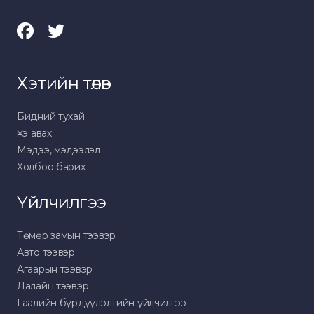
Хэтийн төлөв
Бидний тухай
Үнэ авах
Мэдээ, мэдээлэл
Холбоо барих
Үйлчилгээ
Төмөр замын тээвэр
Авто тээвэр
Агаарын тээвэр
Далайн тээвэр
Гаалийн бүрдүүлэлтийн үйлчилгээ