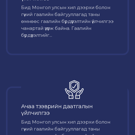
Бид Монгол улсын хил дээрхи болон
гүний гаалийн байгууллагад таны
өмнөөс гаалийн бүрдүүлэлтийн үйлчилгээ
чанартай үзүүлж байна. Гаалийн
бүрдүүлэлтийг...
Ачаа тээврийн даатгалын
үйлчилгээ
Бид Монгол улсын хил дээрхи болон
гүний гаалийн байгууллагад таны