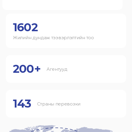
1602
Жилийн дундаж тээвэрлэлтийн тоо
200+
Агентууд
143
Страны перевозки