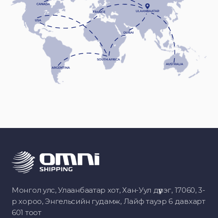
Монгол улс, Улаанбаатар хот, Хан-Уул дүүрэг, 17060, 3-
р хороо, Энгельсийн гудамж, Лайф тауэр 6 давхарт
601 тоот