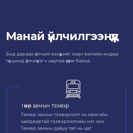
Манай үйлчилгээнүүд
Бид дараах үйлчилгээнүүдийг мэргэжлийн өндөр
түвшинд үйлчлүүлэгч нартаа үзүүлж байна.
Төмөр замын тээвэр
Төмөр замын тээвэрлэлт нь хамгийн
найдвартай тээвэрлэлтийн нэг юм.
Төмөр замын давуу тал нь цаг