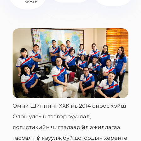
сүлжээ
Омни Шиппинг ХХК нь 2014 оноос хойш
Олон улсын тээвэр зуучлал,
логистикийн чиглэлээр үйл ажиллагаа
тасралтгүй явуулж буй дотоодын хөрөнгө