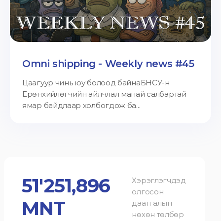
Omni shipping - Weekly news #45
Цаагуур чинь юу болоод байнаБНСУ-н
Ерөнхийлөгчийн айлчлал манай салбартай
ямар байдлаар холбогдож ба...
51'251,896
Хэрэглэгчдэд
олгосон
MNT
даатгалын
нөхөн төлбөр