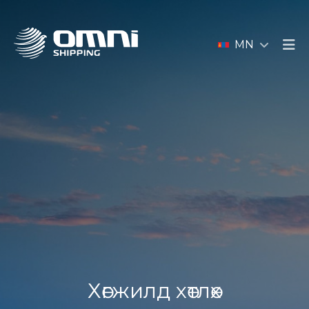
MN
Хөгжилд хөтлөх