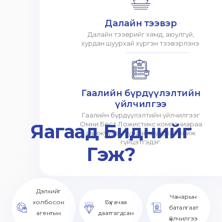
Далайн тээвэр
Далайн тээврийг хямд, аюулгүй,
хурдан шуурхай хүргэн тээвэрлэнэ.
Гаалийн бүрдүүлэлтийн
үйлчилгээ
Гаалийн бүрдүүлэлтийн үйлчилгээг
Яагаад Биднийг
Омни Бест Ложистикс компаниараа
дамжуулан хурдан шуурхай хийж
гүйцэтгэдэг.
Гэж?
Дэлхийг
Чанарын
холбосон
Бүх ачаа
баталгаат
агентын
даатгагдсан
үйлчилгээ