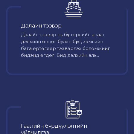
Далайн тээвэр
Далайн тээвэр нь бүх төрлийн ачааг
дэлхийн өнцөг булан бүрт, хамгийн
бага өртөгөөр тээвэрлэх боломжийг
бидэнд өгдөг. Бид дэлхийн аль...
Гаалийн бүрдүүлэлтийн
үйлчилгээ