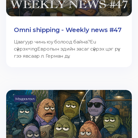
Omni shipping - Weekly news #47
Цаагуур чинь юу болоод байна?Eu
сүйрэх+ingЕвропын эдийн засаг сүйрэх цэг рүү
гээ явсаар л. Герман дү...
Мэдээлэл