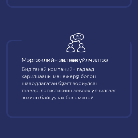
Мэргэжлийн зөвлөгөө өгөх үйлчилгээ
Бид танай компанийн гадаад
харилцааны менежерүүд болон
шаардлагатай бүлэгт зориулсан
тээвэр, логистикийн зөвлөх үйлчилгээг
зохион байгуулах боломжтой...