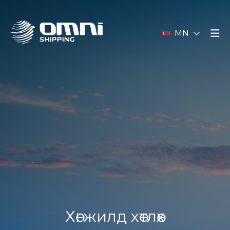
MN
Хөгжилд хөтлөх