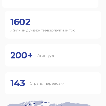
1602
Жилийн дундаж тээвэрлэлтийн тоо
200+
Агентууд
143
Страны перевозки