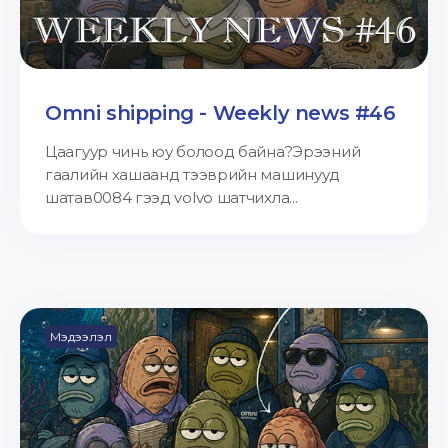
Omni shipping - Weekly news #46
Цаагуур чинь юу болоод байна?Эрээний
гаалийн хашаанд тээврийн машинууд
шатав0084 гээд volvo шатчихла...
Мэдээлэл