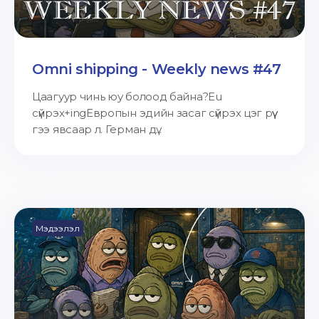
Omni shipping - Weekly news #47
Цаагуур чинь юу болоод байна?Eu
сүйрэх+ingЕвропын эдийн засаг сүйрэх цэг рүү
гээ явсаар л. Герман дү...
Мэдээлэл