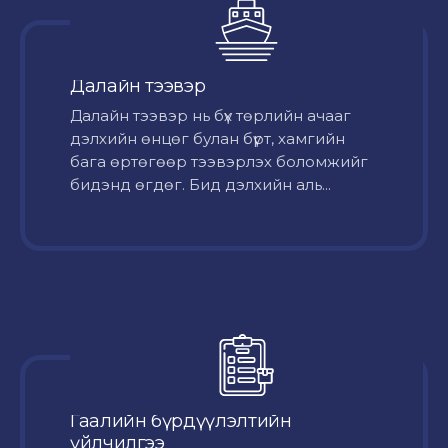
Далайн тээвэр
Далайн тээвэр нь бүх төрлийн ачааг
дэлхийн өнцөг булан бүрт, хамгийн
бага өртөгөөр тээвэрлэх боломжийг
бидэнд өгдөг. Бид дэлхийн аль...
Гаалийн бүрдүүлэлтийн
үйлчилгээ