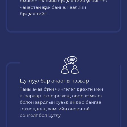
өмнөөс гаалийн бүрдүүлэлтийн үйлчилгээ
чанартай үзүүлж байна. Гаалийн
бүрдүүлэлтийг...
Цуглуулбар ачааны тээвэр
Таны ачаа бүтэн чингэлэг дүүрэхгүй мөн
агаараар тээвэрлэхэд овор хэмжээ
болон зардлын хувьд өндөр байгаа
тохиолдолд хамгийн оновчтой
сонголт бол Цуглу...