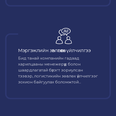
Мэргэжлийн зөвлөгөө өгөх үйлчилгээ
Бид танай компанийн гадаад
харилцааны менежерүүд болон
шаардлагатай бүлэгт зориулсан
тээвэр, логистикийн зөвлөх үйлчилгээг
зохион байгуулах боломжтой...