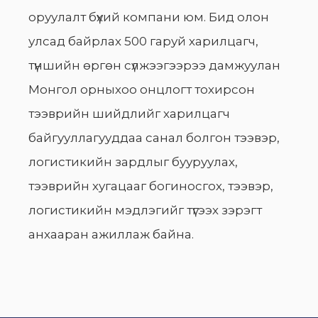
оруулалт бүхий компани юм. Бид олон
улсад байрлах 500 гаруй харилцагч,
түншийн өргөн сүлжээгээрээ дамжуулан
Монгол орныхоо онцлогт тохирсон
тээврийн шийдлийг харилцагч
байгууллагууддаа санал болгон тээвэр,
логистикийн зардлыг бууруулах,
тээврийн хугацааг богиносгох, тээвэр,
логистикийн мэдлэгийг түгээх зэрэгт
анхааран ажиллаж байна.