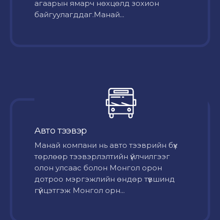
агаарын ямарч нөхцөлд зохион
байгуулагддаг.Манай...
Авто тээвэр
Mанай компани нь авто тээврийн бүх
төрлөөр тээвэрлэлтийн үйлчилгээг
олон улсаас болон Монгол орон
дотроо мэргэжлийн өндөр түвшинд
гүйцэтгэж Монгол орн...