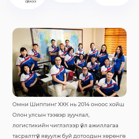
сүлжээ
Омни Шиппинг ХХК нь 2014 оноос хойш
Олон улсын тээвэр зуучлал,
логистикийн чиглэлээр үйл ажиллагаа
тасралтгүй явуулж буй дотоодын хөрөнгө