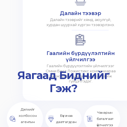
Далайн тээвэр
Далайн тээврийг хямд, аюулгүй,
хурдан шуурхай хүргэн тээвэрлэнэ.
Гаалийн бүрдүүлэлтийн
үйлчилгээ
Гаалийн бүрдүүлэлтийн үйлчилгээг
Яагаад Биднийг
Омни Бест Ложистикс компаниараа
дамжуулан хурдан шуурхай хийж
гүйцэтгэдэг.
Гэж?
Дэлхийг
Чанарын
холбосон
Бүх ачаа
баталгаат
агентын
даатгагдсан
үйлчилгээ