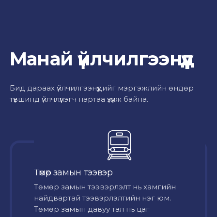
Манай үйлчилгээнүүд
Бид дараах үйлчилгээнүүдийг мэргэжлийн өндөр
түвшинд үйлчлүүлэгч нартаа үзүүлж байна.
Төмөр замын тээвэр
Төмөр замын тээвэрлэлт нь хамгийн
найдвартай тээвэрлэлтийн нэг юм.
Төмөр замын давуу тал нь цаг