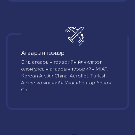
Агаарын тээвэр
Бид агаарын тээврийн үйлчилгээг
олон улсын агаарын тээврийн MIAT,
Korean Air, Air China, Aeroflot, Turkish
Airline компанийн Улаанбаатар болон
Сө...