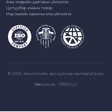
Ачаа тээврийн даатгалын үйлчилгээ
Цуглуулбар ачааны тээвэр
Мэргэжлийн зөвлөгөө өгөх үйлчилгээ
© 2026. Зохиогчийн эрх хуулиар хамгаалагдсан.
Хөгжүүлсэн :
TBSM LLC