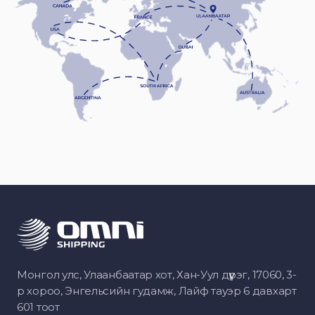
Монгол улс, Улаанбаатар хот, Хан-Уул дүүрэг, 17060, 3-
р хороо, Энгельсийн гудамж, Лайф тауэр 6 давхарт
601 тоот