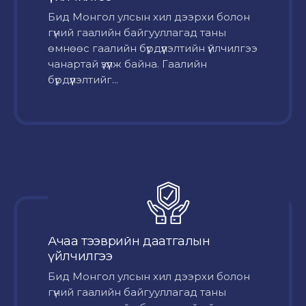
Бид Монгол улсын хил дээрхи болон
гүний гаалийн байгууллагад таны
өмнөөс гаалийн бүрдүүлэлтийн үйлчилгээ
чанартай үзүүлж байна. Гаалийн
бүрдүүлэлтийг...
Ачаа тээврийн даатгалын
үйлчилгээ
Бид Монгол улсын хил дээрхи болон
гүний гаалийн байгууллагад таны