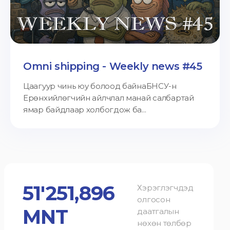
Omni shipping - Weekly news #45
Цаагуур чинь юу болоод байнаБНСУ-н
Ерөнхийлөгчийн айлчлал манай салбартай
ямар байдлаар холбогдож ба...
51'251,896
Хэрэглэгчдэд
олгосон
MNT
даатгалын
нөхөн төлбөр