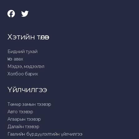
Хэтийн төлөв
Бидний тухай
Үнэ авах
Мэдээ, мэдээлэл
Холбоо барих
Үйлчилгээ
Төмөр замын тээвэр
Авто тээвэр
Агаарын тээвэр
Далайн тээвэр
Гаалийн бүрдүүлэлтийн үйлчилгээ