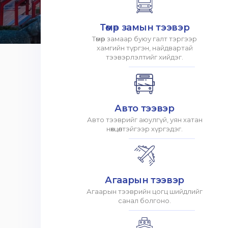
Төмөр замын тээвэр
Төмөр замаар буюу галт тэргээр
хамгийн түргэн, найдвартай
тээвэрлэлтийг хийдэг.
Авто тээвэр
Авто тээврийг аюулгүй, уян хатан
нөхцөлтэйгээр хүргэдэг.
Агаарын тээвэр
Агаарын тээврийн цогц шийдлийг
санал болгоно.