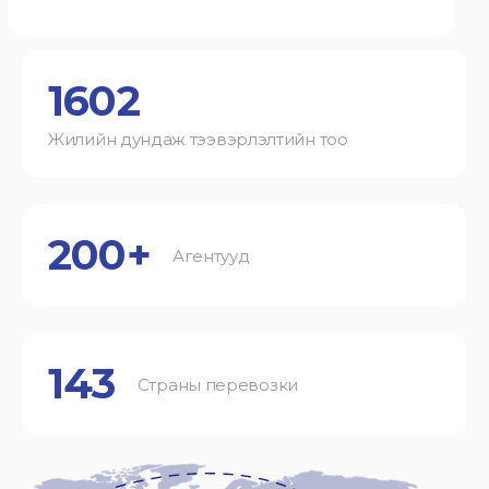
1602
Жилийн дундаж тээвэрлэлтийн тоо
200+
Агентууд
143
Страны перевозки