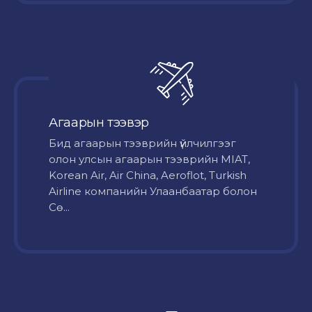
Агаарын тээвэр
Бид агаарын тээврийн үйлчилгээг
олон улсын агаарын тээврийн MIAT,
Korean Air, Air China, Aeroflot, Turkish
Airline компанийн Улаанбаатар болон
Сө...