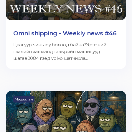
Omni shipping - Weekly news #46
Цаагуур чинь юу болоод байна?Эрээний
гаалийн хашаанд тээврийн машинууд
шатав0084 гээд volvo шатчихла...
Мэдээлэл