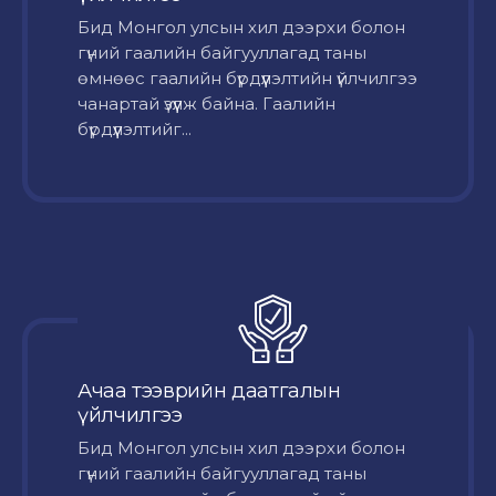
Бид Монгол улсын хил дээрхи болон
гүний гаалийн байгууллагад таны
өмнөөс гаалийн бүрдүүлэлтийн үйлчилгээ
чанартай үзүүлж байна. Гаалийн
бүрдүүлэлтийг...
Ачаа тээврийн даатгалын
үйлчилгээ
Бид Монгол улсын хил дээрхи болон
гүний гаалийн байгууллагад таны