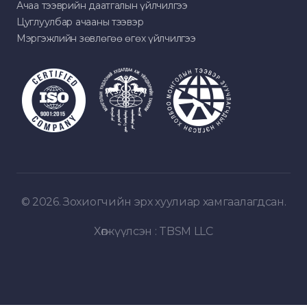
Ачаа тээврийн даатгалын үйлчилгээ
Цуглуулбар ачааны тээвэр
Мэргэжлийн зөвлөгөө өгөх үйлчилгээ
© 2026. Зохиогчийн эрх хуулиар хамгаалагдсан.
Хөгжүүлсэн :
TBSM LLC