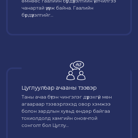
өмнөөс гаалийн бүрдүүлэлтийн үйлчилгээ
чанартай үзүүлж байна. Гаалийн
бүрдүүлэлтийг...
Цуглуулбар ачааны тээвэр
Таны ачаа бүтэн чингэлэг дүүрэхгүй мөн
агаараар тээвэрлэхэд овор хэмжээ
болон зардлын хувьд өндөр байгаа
тохиолдолд хамгийн оновчтой
сонголт бол Цуглу...