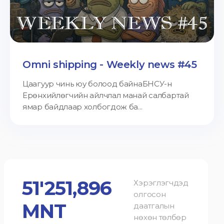
Omni shipping - Weekly news #45
Цаагуур чинь юу болоод байнаБНСУ-н
Ерөнхийлөгчийн айлчлал манай салбартай
ямар байдлаар холбогдож ба...
51'251,896
Хэрэглэгчдэд
олгосон
MNT
даатгалын
нөхөн төлбөр