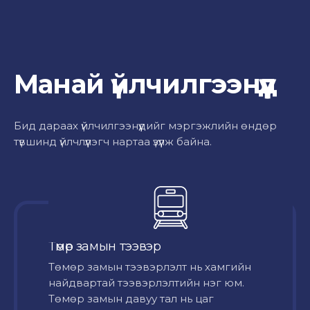
Манай үйлчилгээнүүд
Бид дараах үйлчилгээнүүдийг мэргэжлийн өндөр
түвшинд үйлчлүүлэгч нартаа үзүүлж байна.
Төмөр замын тээвэр
Төмөр замын тээвэрлэлт нь хамгийн
найдвартай тээвэрлэлтийн нэг юм.
Төмөр замын давуу тал нь цаг