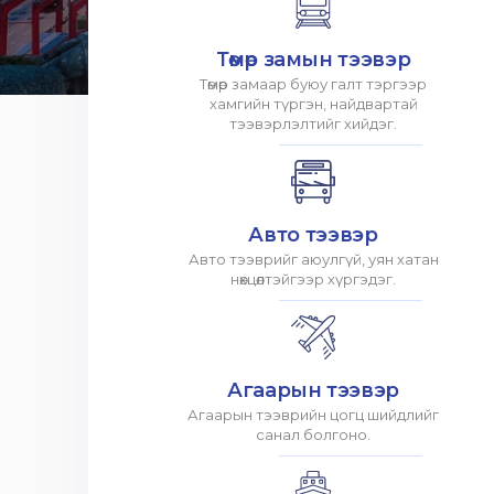
Төмөр замын тээвэр
Төмөр замаар буюу галт тэргээр
хамгийн түргэн, найдвартай
тээвэрлэлтийг хийдэг.
Авто тээвэр
Авто тээврийг аюулгүй, уян хатан
нөхцөлтэйгээр хүргэдэг.
Агаарын тээвэр
Агаарын тээврийн цогц шийдлийг
санал болгоно.