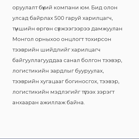
оруулалт бүхий компани юм. Бид олон
улсад байрлах 500 гаруй харилцагч,
түншийн өргөн сүлжээгээрээ дамжуулан
Монгол орныхоо онцлогт тохирсон
тээврийн шийдлийг харилцагч
байгууллагууддаа санал болгон тээвэр,
логистикийн зардлыг бууруулах,
тээврийн хугацааг богиносгох, тээвэр,
логистикийн мэдлэгийг түгээх зэрэгт
анхааран ажиллаж байна.