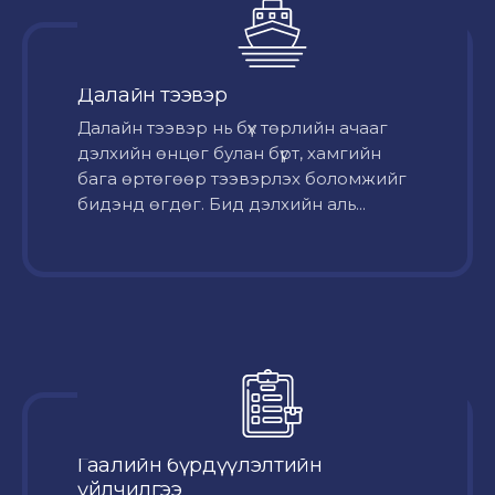
Далайн тээвэр
Далайн тээвэр нь бүх төрлийн ачааг
дэлхийн өнцөг булан бүрт, хамгийн
бага өртөгөөр тээвэрлэх боломжийг
бидэнд өгдөг. Бид дэлхийн аль...
Гаалийн бүрдүүлэлтийн
үйлчилгээ