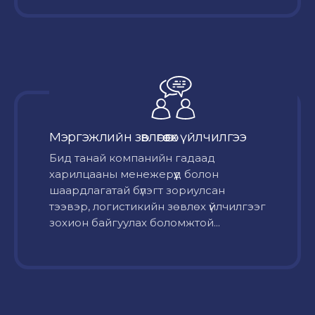
Мэргэжлийн зөвлөгөө өгөх үйлчилгээ
Бид танай компанийн гадаад
харилцааны менежерүүд болон
шаардлагатай бүлэгт зориулсан
тээвэр, логистикийн зөвлөх үйлчилгээг
зохион байгуулах боломжтой...