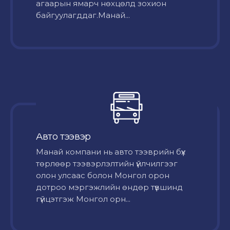
агаарын ямарч нөхцөлд зохион
байгуулагддаг.Манай...
Авто тээвэр
Mанай компани нь авто тээврийн бүх
төрлөөр тээвэрлэлтийн үйлчилгээг
олон улсаас болон Монгол орон
дотроо мэргэжлийн өндөр түвшинд
гүйцэтгэж Монгол орн...