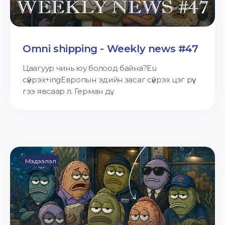
Omni shipping - Weekly news #47
Цаагуур чинь юу болоод байна?Eu
сүйрэх+ingЕвропын эдийн засаг сүйрэх цэг рүү
гээ явсаар л. Герман дү...
Мэдээлэл