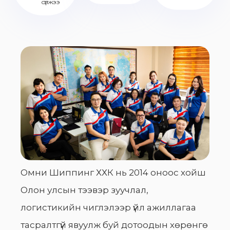
сүлжээ
Омни Шиппинг ХХК нь 2014 оноос хойш
Олон улсын тээвэр зуучлал,
логистикийн чиглэлээр үйл ажиллагаа
тасралтгүй явуулж буй дотоодын хөрөнгө