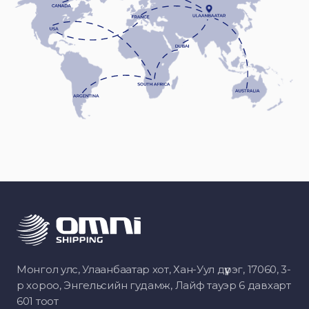
Монгол улс, Улаанбаатар хот, Хан-Уул дүүрэг, 17060, 3-
р хороо, Энгельсийн гудамж, Лайф тауэр 6 давхарт
601 тоот