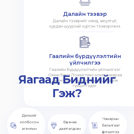
Далайн тээвэр
Далайн тээврийг хямд, аюулгүй,
хурдан шуурхай хүргэн тээвэрлэнэ.
Гаалийн бүрдүүлэлтийн
үйлчилгээ
Гаалийн бүрдүүлэлтийн үйлчилгээг
Яагаад Биднийг
Омни Бест Ложистикс компаниараа
дамжуулан хурдан шуурхай хийж
гүйцэтгэдэг.
Гэж?
Дэлхийг
Чанарын
холбосон
Бүх ачаа
баталгаат
агентын
даатгагдсан
үйлчилгээ