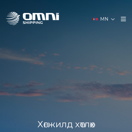
MN
Хөгжилд хөтлөх