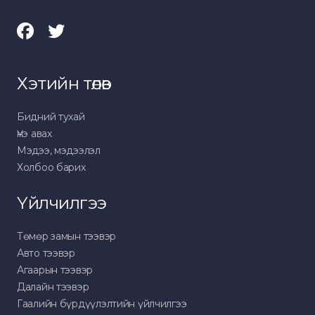
Хэтийн төлөв
Бидний тухай
Үнэ авах
Мэдээ, мэдээлэл
Холбоо барих
Үйлчилгээ
Төмөр замын тээвэр
Авто тээвэр
Агаарын тээвэр
Далайн тээвэр
Гаалийн бүрдүүлэлтийн үйлчилгээ