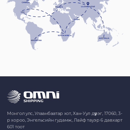
Монгол улс, Улаанбаатар хот, Хан-Уул дүүрэг, 17060, 3-
р хороо, Энгельсийн гудамж, Лайф тауэр 6 давхарт
601 тоот