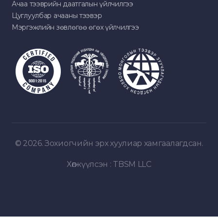
Ачаа тээврийн даатгалын үйлчилгээ
Цуглуулбар ачааны тээвэр
Мэргэжлийн зөвлөгөө өгөх үйлчилгээ
© 2026. Зохиогчийн эрх хуулиар хамгаалагдсан.
Хөгжүүлсэн :
TBSM LLC