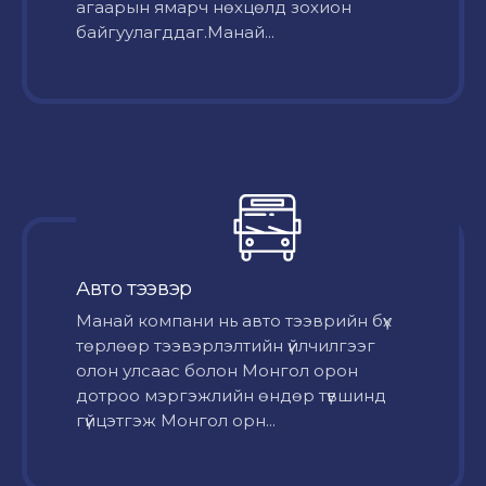
агаарын ямарч нөхцөлд зохион
байгуулагддаг.Манай...
Авто тээвэр
Mанай компани нь авто тээврийн бүх
төрлөөр тээвэрлэлтийн үйлчилгээг
олон улсаас болон Монгол орон
дотроо мэргэжлийн өндөр түвшинд
гүйцэтгэж Монгол орн...