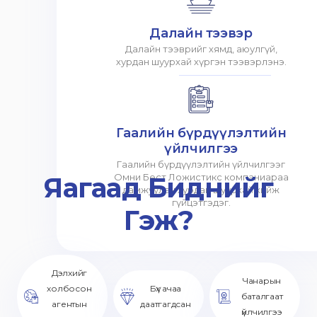
Далайн тээвэр
Далайн тээврийг хямд, аюулгүй,
хурдан шуурхай хүргэн тээвэрлэнэ.
Гаалийн бүрдүүлэлтийн
үйлчилгээ
Гаалийн бүрдүүлэлтийн үйлчилгээг
Яагаад Биднийг
Омни Бест Ложистикс компаниараа
дамжуулан хурдан шуурхай хийж
гүйцэтгэдэг.
Гэж?
Дэлхийг
Чанарын
холбосон
Бүх ачаа
баталгаат
агентын
даатгагдсан
үйлчилгээ