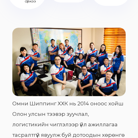
сүлжээ
Омни Шиппинг ХХК нь 2014 оноос хойш
Олон улсын тээвэр зуучлал,
логистикийн чиглэлээр үйл ажиллагаа
тасралтгүй явуулж буй дотоодын хөрөнгө