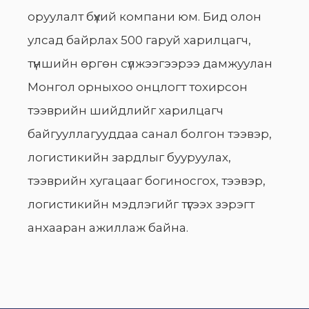
оруулалт бүхий компани юм. Бид олон
улсад байрлах 500 гаруй харилцагч,
түншийн өргөн сүлжээгээрээ дамжуулан
Монгол орныхоо онцлогт тохирсон
тээврийн шийдлийг харилцагч
байгууллагууддаа санал болгон тээвэр,
логистикийн зардлыг бууруулах,
тээврийн хугацааг богиносгох, тээвэр,
логистикийн мэдлэгийг түгээх зэрэгт
анхааран ажиллаж байна.