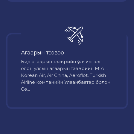
Агаарын тээвэр
Бид агаарын тээврийн үйлчилгээг
олон улсын агаарын тээврийн MIAT,
Korean Air, Air China, Aeroflot, Turkish
Airline компанийн Улаанбаатар болон
Сө...