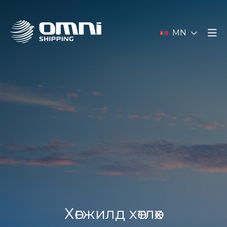
MN
Хөгжилд хөтлөх