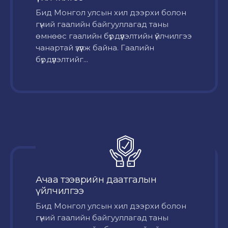
Бид Монгол улсын хил дээрхи болон
гүний гаалийн байгууллагад таны
өмнөөс гаалийн бүрдүүлэлтийн үйлчилгээ
чанартай үзүүлж байна. Гаалийн
бүрдүүлэлтийг...
Ачаа тээврийн даатгалын
үйлчилгээ
Бид Монгол улсын хил дээрхи болон
гүний гаалийн байгууллагад таны