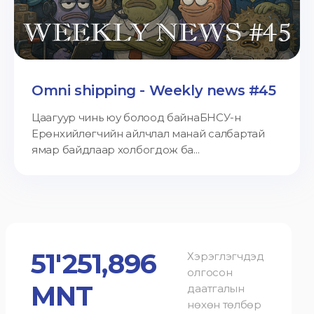
Omni shipping - Weekly news #45
Цаагуур чинь юу болоод байнаБНСУ-н
Ерөнхийлөгчийн айлчлал манай салбартай
ямар байдлаар холбогдож ба...
51'251,896
Хэрэглэгчдэд
олгосон
MNT
даатгалын
нөхөн төлбөр