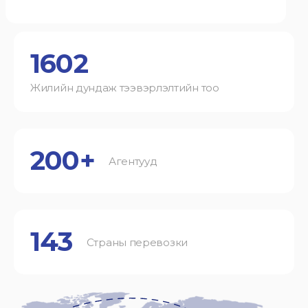
1602
Жилийн дундаж тээвэрлэлтийн тоо
200+
Агентууд
143
Страны перевозки