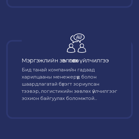
Мэргэжлийн зөвлөгөө өгөх үйлчилгээ
Бид танай компанийн гадаад
харилцааны менежерүүд болон
шаардлагатай бүлэгт зориулсан
тээвэр, логистикийн зөвлөх үйлчилгээг
зохион байгуулах боломжтой...