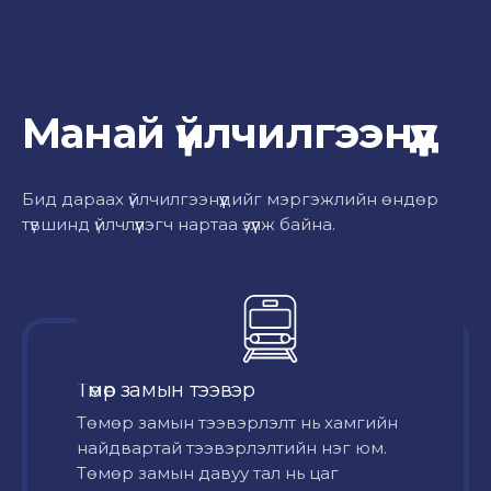
Манай үйлчилгээнүүд
Бид дараах үйлчилгээнүүдийг мэргэжлийн өндөр
түвшинд үйлчлүүлэгч нартаа үзүүлж байна.
Төмөр замын тээвэр
Төмөр замын тээвэрлэлт нь хамгийн
найдвартай тээвэрлэлтийн нэг юм.
Төмөр замын давуу тал нь цаг