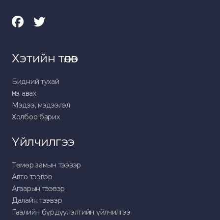
Хэтийн төлөв
Бидний тухай
Үнэ авах
Мэдээ, мэдээлэл
Холбоо барих
Үйлчилгээ
Төмөр замын тээвэр
Авто тээвэр
Агаарын тээвэр
Далайн тээвэр
Гаалийн бүрдүүлэлтийн үйлчилгээ