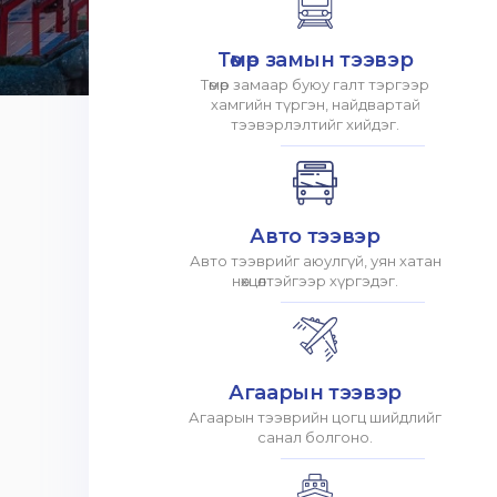
Төмөр замын тээвэр
Төмөр замаар буюу галт тэргээр
хамгийн түргэн, найдвартай
тээвэрлэлтийг хийдэг.
Авто тээвэр
Авто тээврийг аюулгүй, уян хатан
нөхцөлтэйгээр хүргэдэг.
Агаарын тээвэр
Агаарын тээврийн цогц шийдлийг
санал болгоно.