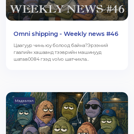
Omni shipping - Weekly news #46
Цаагуур чинь юу болоод байна?Эрээний
гаалийн хашаанд тээврийн машинууд
шатав0084 гээд volvo шатчихла...
Мэдээлэл