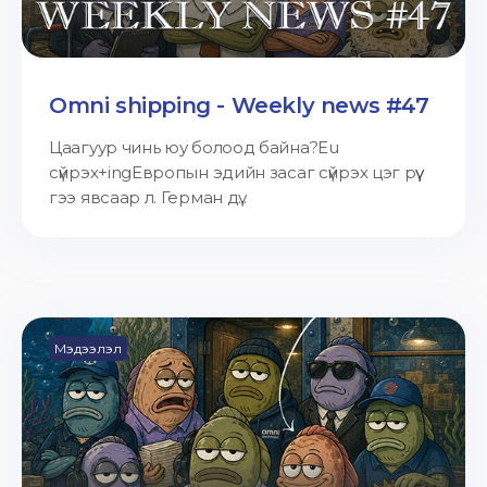
Omni shipping - Weekly news #47
Цаагуур чинь юу болоод байна?Eu
сүйрэх+ingЕвропын эдийн засаг сүйрэх цэг рүү
гээ явсаар л. Герман дү...
Мэдээлэл