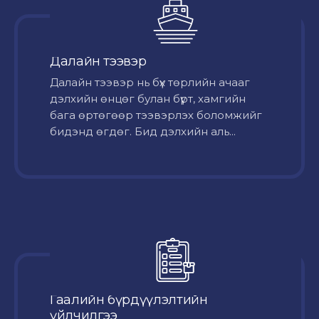
Далайн тээвэр
Далайн тээвэр нь бүх төрлийн ачааг
дэлхийн өнцөг булан бүрт, хамгийн
бага өртөгөөр тээвэрлэх боломжийг
бидэнд өгдөг. Бид дэлхийн аль...
Гаалийн бүрдүүлэлтийн
үйлчилгээ