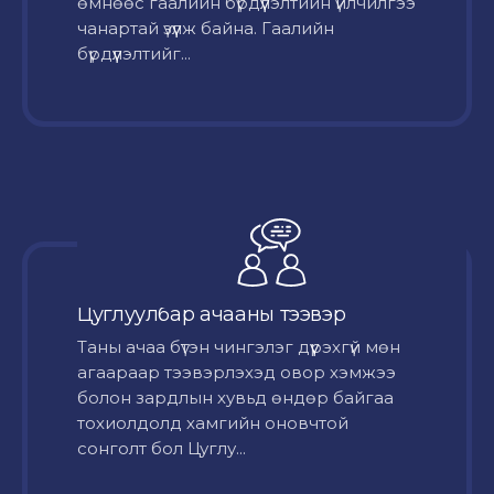
өмнөөс гаалийн бүрдүүлэлтийн үйлчилгээ
чанартай үзүүлж байна. Гаалийн
бүрдүүлэлтийг...
Цуглуулбар ачааны тээвэр
Таны ачаа бүтэн чингэлэг дүүрэхгүй мөн
агаараар тээвэрлэхэд овор хэмжээ
болон зардлын хувьд өндөр байгаа
тохиолдолд хамгийн оновчтой
сонголт бол Цуглу...