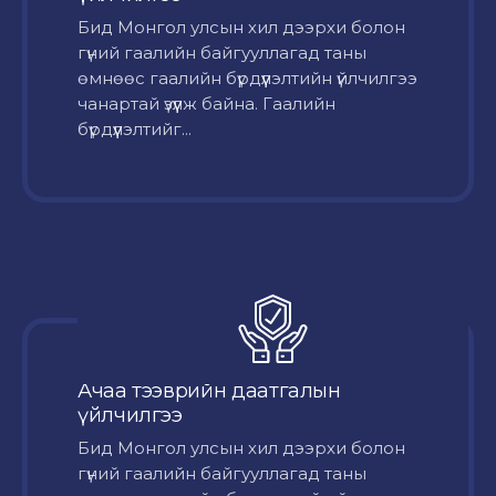
Бид Монгол улсын хил дээрхи болон
гүний гаалийн байгууллагад таны
өмнөөс гаалийн бүрдүүлэлтийн үйлчилгээ
чанартай үзүүлж байна. Гаалийн
бүрдүүлэлтийг...
Ачаа тээврийн даатгалын
үйлчилгээ
Бид Монгол улсын хил дээрхи болон
гүний гаалийн байгууллагад таны