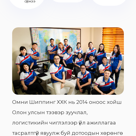
сүлжээ
Омни Шиппинг ХХК нь 2014 оноос хойш
Олон улсын тээвэр зуучлал,
логистикийн чиглэлээр үйл ажиллагаа
тасралтгүй явуулж буй дотоодын хөрөнгө