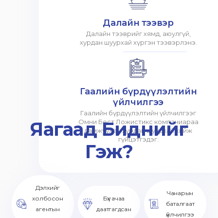
Далайн тээвэр
Далайн тээврийг хямд, аюулгүй,
хурдан шуурхай хүргэн тээвэрлэнэ.
Гаалийн бүрдүүлэлтийн
үйлчилгээ
Гаалийн бүрдүүлэлтийн үйлчилгээг
Яагаад Биднийг
Омни Бест Ложистикс компаниараа
дамжуулан хурдан шуурхай хийж
гүйцэтгэдэг.
Гэж?
Дэлхийг
Чанарын
холбосон
Бүх ачаа
баталгаат
агентын
даатгагдсан
үйлчилгээ