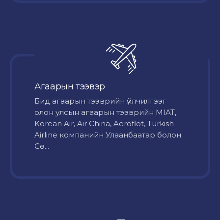
Агаарын тээвэр
Бид агаарын тээврийн үйлчилгээг
олон улсын агаарын тээврийн MIAT,
Korean Air, Air China, Aeroflot, Turkish
Airline компанийн Улаанбаатар болон
Сө...