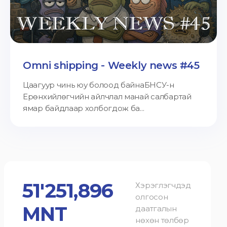
Omni shipping - Weekly news #45
Цаагуур чинь юу болоод байнаБНСУ-н
Ерөнхийлөгчийн айлчлал манай салбартай
ямар байдлаар холбогдож ба...
51'251,896
Хэрэглэгчдэд
олгосон
MNT
даатгалын
нөхөн төлбөр