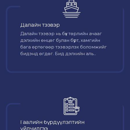
Далайн тээвэр
Далайн тээвэр нь бүх төрлийн ачааг
дэлхийн өнцөг булан бүрт, хамгийн
бага өртөгөөр тээвэрлэх боломжийг
бидэнд өгдөг. Бид дэлхийн аль...
Гаалийн бүрдүүлэлтийн
үйлчилгээ