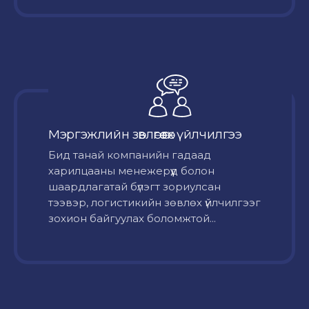
Мэргэжлийн зөвлөгөө өгөх үйлчилгээ
Бид танай компанийн гадаад
харилцааны менежерүүд болон
шаардлагатай бүлэгт зориулсан
тээвэр, логистикийн зөвлөх үйлчилгээг
зохион байгуулах боломжтой...