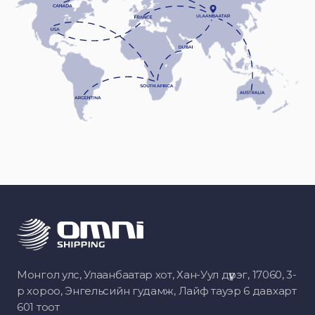
Монгол улс, Улаанбаатар хот, Хан-Уул дүүрэг, 17060, 3-
р хороо, Энгельсийн гудамж, Лайф тауэр 6 давхарт
601 тоот