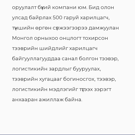
оруулалт бүхий компани юм. Бид олон
улсад байрлах 500 гаруй харилцагч,
түншийн өргөн сүлжээгээрээ дамжуулан
Монгол орныхоо онцлогт тохирсон
тээврийн шийдлийг харилцагч
байгууллагууддаа санал болгон тээвэр,
логистикийн зардлыг бууруулах,
тээврийн хугацааг богиносгох, тээвэр,
логистикийн мэдлэгийг түгээх зэрэгт
анхааран ажиллаж байна.