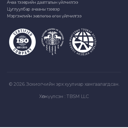
Ачаа тээврийн даатгалын үйлчилгээ
Цуглуулбар ачааны тээвэр
Мэргэжлийн зөвлөгөө өгөх үйлчилгээ
© 2026. Зохиогчийн эрх хуулиар хамгаалагдсан.
Хөгжүүлсэн :
TBSM LLC