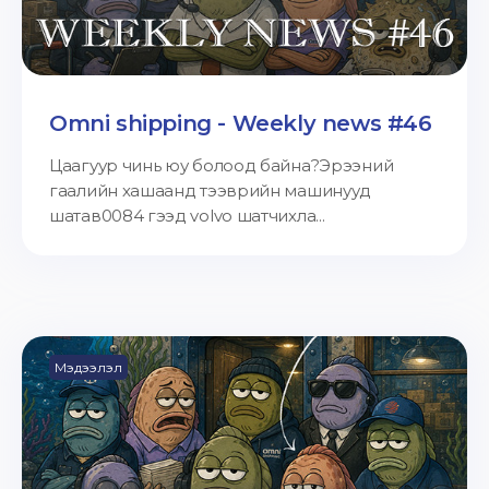
Omni shipping - Weekly news #46
Цаагуур чинь юу болоод байна?Эрээний
гаалийн хашаанд тээврийн машинууд
шатав0084 гээд volvo шатчихла...
Мэдээлэл