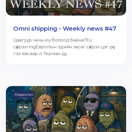
Omni shipping - Weekly news #47
Цаагуур чинь юу болоод байна?Eu
сүйрэх+ingЕвропын эдийн засаг сүйрэх цэг рүү
гээ явсаар л. Герман дү...
Мэдээлэл