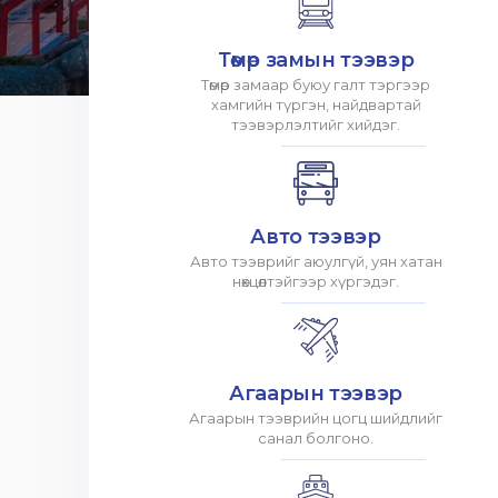
Төмөр замын тээвэр
Төмөр замаар буюу галт тэргээр
хамгийн түргэн, найдвартай
тээвэрлэлтийг хийдэг.
Авто тээвэр
Авто тээврийг аюулгүй, уян хатан
нөхцөлтэйгээр хүргэдэг.
Агаарын тээвэр
Агаарын тээврийн цогц шийдлийг
санал болгоно.