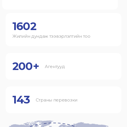
1602
Жилийн дундаж тээвэрлэлтийн тоо
200+
Агентууд
143
Страны перевозки