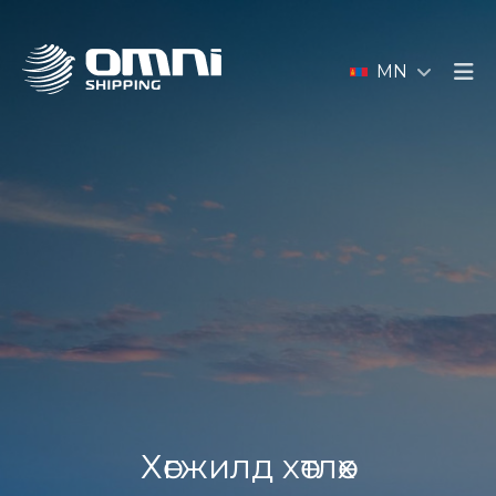
MN
Хөгжилд хөтлөх