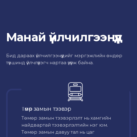
Манай үйлчилгээнүүд
Бид дараах үйлчилгээнүүдийг мэргэжлийн өндөр
түвшинд үйлчлүүлэгч нартаа үзүүлж байна.
Төмөр замын тээвэр
Төмөр замын тээвэрлэлт нь хамгийн
найдвартай тээвэрлэлтийн нэг юм.
Төмөр замын давуу тал нь цаг