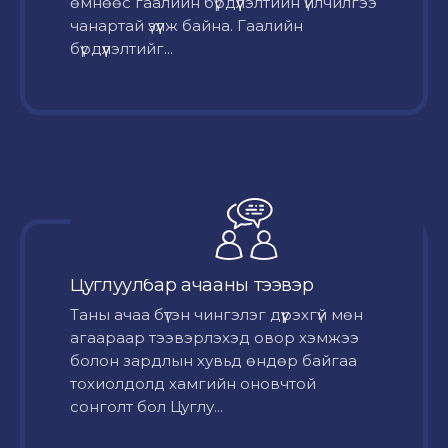
өмнөөс гаалийн бүрдүүлэлтийн үйлчилгээ
чанартай үзүүлж байна. Гаалийн
бүрдүүлэлтийг...
Цуглуулбар ачааны тээвэр
Таны ачаа бүтэн чингэлэг дүүрэхгүй мөн
агаараар тээвэрлэхэд овор хэмжээ
болон зардлын хувьд өндөр байгаа
тохиолдолд хамгийн оновчтой
сонголт бол Цуглу...