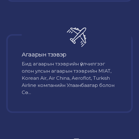
Агаарын тээвэр
Бид агаарын тээврийн үйлчилгээг
олон улсын агаарын тээврийн MIAT,
Korean Air, Air China, Aeroflot, Turkish
Airline компанийн Улаанбаатар болон
Сө...