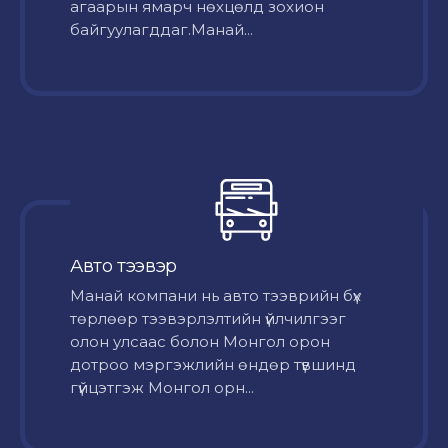
агаарын ямарч нөхцөлд зохион
байгуулагддаг.Манай...
Авто тээвэр
Mанай компани нь авто тээврийн бүх
төрлөөр тээвэрлэлтийн үйлчилгээг
олон улсаас болон Монгол орон
дотроо мэргэжлийн өндөр түвшинд
гүйцэтгэж Монгол орн...