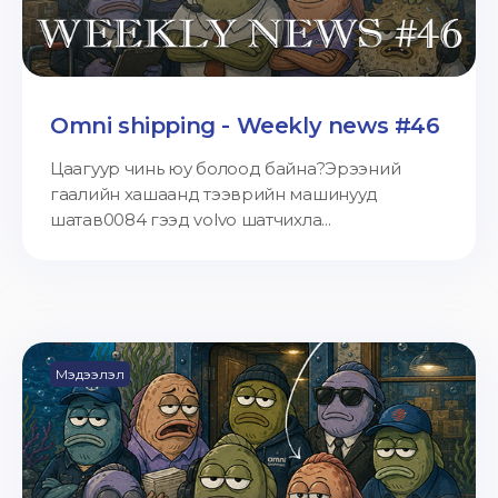
Omni shipping - Weekly news #46
Цаагуур чинь юу болоод байна?Эрээний
гаалийн хашаанд тээврийн машинууд
шатав0084 гээд volvo шатчихла...
Мэдээлэл