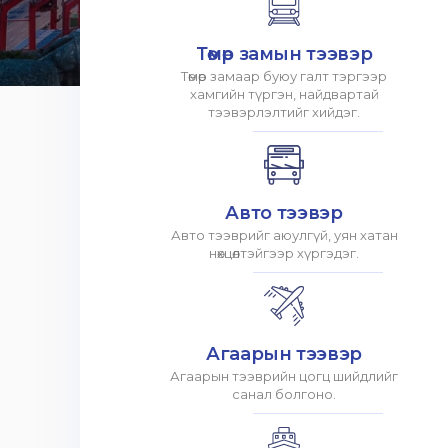
Төмөр замын тээвэр
Төмөр замаар буюу галт тэргээр
хамгийн түргэн, найдвартай
тээвэрлэлтийг хийдэг.
Авто тээвэр
Авто тээврийг аюулгүй, уян хатан
нөхцөлтэйгээр хүргэдэг.
Агаарын тээвэр
Агаарын тээврийн цогц шийдлийг
санал болгоно.