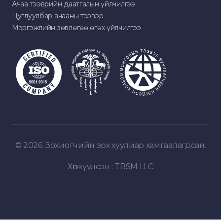
Ачаа тээврийн даатгалын үйлчилгээ
Цуглуулбар ачааны тээвэр
Мэргэжлийн зөвлөгөө өгөх үйлчилгээ
© 2026. Зохиогчийн эрх хуулиар хамгаалагдсан.
Хөгжүүлсэн :
TBSM LLC