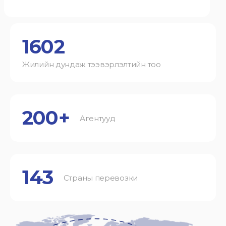
1602
Жилийн дундаж тээвэрлэлтийн тоо
200+
Агентууд
143
Страны перевозки