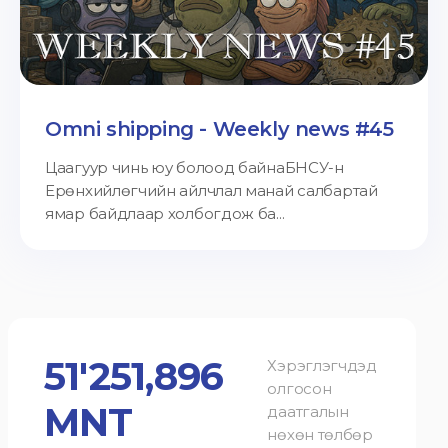
Omni shipping - Weekly news #45
Цаагуур чинь юу болоод байнаБНСУ-н
Ерөнхийлөгчийн айлчлал манай салбартай
ямар байдлаар холбогдож ба...
51'251,896
Хэрэглэгчдэд
олгосон
MNT
даатгалын
нөхөн төлбөр