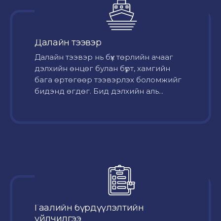
Далайн тээвэр
Далайн тээвэр нь бүх төрлийн ачааг
дэлхийн өнцөг булан бүрт, хамгийн
бага өртөгөөр тээвэрлэх боломжийг
бидэнд өгдөг. Бид дэлхийн аль...
Гаалийн бүрдүүлэлтийн
үйлчилгээ