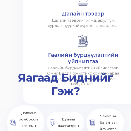
Далайн тээвэр
Далайн тээврийг хямд, аюулгүй,
хурдан шуурхай хүргэн тээвэрлэнэ.
Гаалийн бүрдүүлэлтийн
үйлчилгээ
Гаалийн бүрдүүлэлтийн үйлчилгээг
Яагаад Биднийг
Омни Бест Ложистикс компаниараа
дамжуулан хурдан шуурхай хийж
гүйцэтгэдэг.
Гэж?
Дэлхийг
Чанарын
холбосон
Бүх ачаа
баталгаат
агентын
даатгагдсан
үйлчилгээ