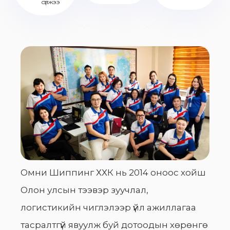
сүлжээ
Омни Шиппинг ХХК нь 2014 оноос хойш
Олон улсын тээвэр зуучлал,
логистикийн чиглэлээр үйл ажиллагаа
тасралтгүй явуулж буй дотоодын хөрөнгө