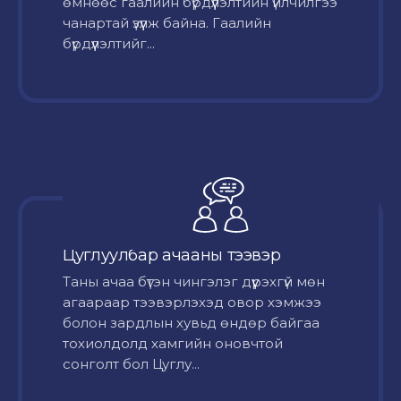
өмнөөс гаалийн бүрдүүлэлтийн үйлчилгээ
чанартай үзүүлж байна. Гаалийн
бүрдүүлэлтийг...
Цуглуулбар ачааны тээвэр
Таны ачаа бүтэн чингэлэг дүүрэхгүй мөн
агаараар тээвэрлэхэд овор хэмжээ
болон зардлын хувьд өндөр байгаа
тохиолдолд хамгийн оновчтой
сонголт бол Цуглу...