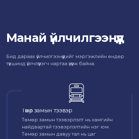
Манай үйлчилгээнүүд
Бид дараах үйлчилгээнүүдийг мэргэжлийн өндөр
түвшинд үйлчлүүлэгч нартаа үзүүлж байна.
Төмөр замын тээвэр
Төмөр замын тээвэрлэлт нь хамгийн
найдвартай тээвэрлэлтийн нэг юм.
Төмөр замын давуу тал нь цаг