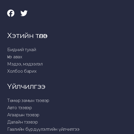
Хэтийн төлөв
Бидний тухай
Үнэ авах
Мэдээ, мэдээлэл
Холбоо барих
Үйлчилгээ
Төмөр замын тээвэр
Авто тээвэр
Агаарын тээвэр
Далайн тээвэр
Гаалийн бүрдүүлэлтийн үйлчилгээ