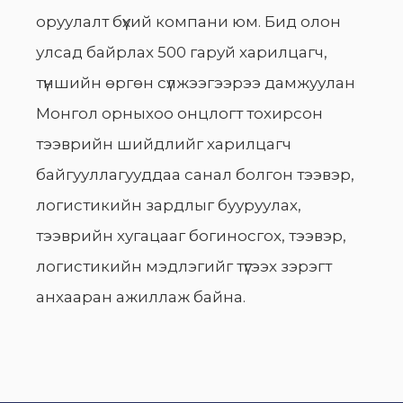
оруулалт бүхий компани юм. Бид олон
улсад байрлах 500 гаруй харилцагч,
түншийн өргөн сүлжээгээрээ дамжуулан
Монгол орныхоо онцлогт тохирсон
тээврийн шийдлийг харилцагч
байгууллагууддаа санал болгон тээвэр,
логистикийн зардлыг бууруулах,
тээврийн хугацааг богиносгох, тээвэр,
логистикийн мэдлэгийг түгээх зэрэгт
анхааран ажиллаж байна.