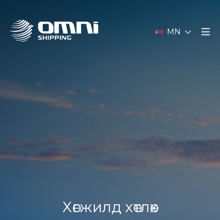
MN
Хөгжилд хөтлөх