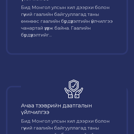
Бид Монгол улсын хил дээрхи болон
гүний гаалийн байгууллагад таны
өмнөөс гаалийн бүрдүүлэлтийн үйлчилгээ
чанартай үзүүлж байна. Гаалийн
бүрдүүлэлтийг...
Ачаа тээврийн даатгалын
үйлчилгээ
Бид Монгол улсын хил дээрхи болон
гүний гаалийн байгууллагад таны