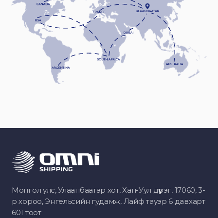
Монгол улс, Улаанбаатар хот, Хан-Уул дүүрэг, 17060, 3-
р хороо, Энгельсийн гудамж, Лайф тауэр 6 давхарт
601 тоот