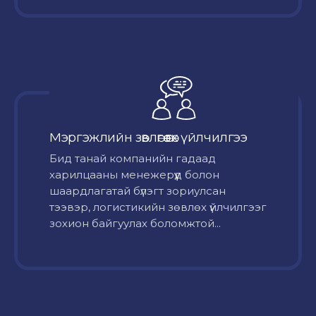
Мэргэжлийн зөвлөгөө өгөх үйлчилгээ
Бид танай компанийн гадаад
харилцааны менежерүүд болон
шаардлагатай бүлэгт зориулсан
тээвэр, логистикийн зөвлөх үйлчилгээг
зохион байгуулах боломжтой...