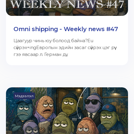
Omni shipping - Weekly news #47
Цаагуур чинь юу болоод байна?Eu
сүйрэх+ingЕвропын эдийн засаг сүйрэх цэг рүү
гээ явсаар л. Герман дү...
Мэдээлэл