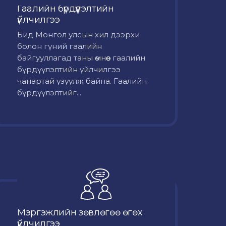
Гаалийн бүрдүүлэлтийн
үйлчилгээ
Бид Монгол улсын хил дээрхи
болон гүний гаалийн
байгууллагад таны өмнөөс гаалийн
бүрдүүлэлтийн үйлчилгээ
чанартай үзүүлж байна. Гаалийн
бүрдүүлэлтийг...
Мэргэжлийн зөвлөгөө өгөх
үйлчилгээ