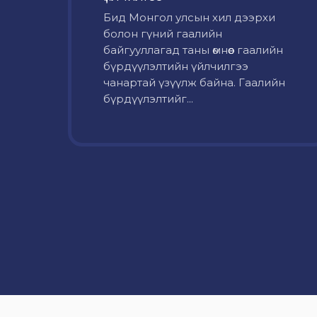
Бид Монгол улсын хил дээрхи
болон гүний гаалийн
байгууллагад таны өмнөөс гаалийн
бүрдүүлэлтийн үйлчилгээ
чанартай үзүүлж байна. Гаалийн
бүрдүүлэлтийг...