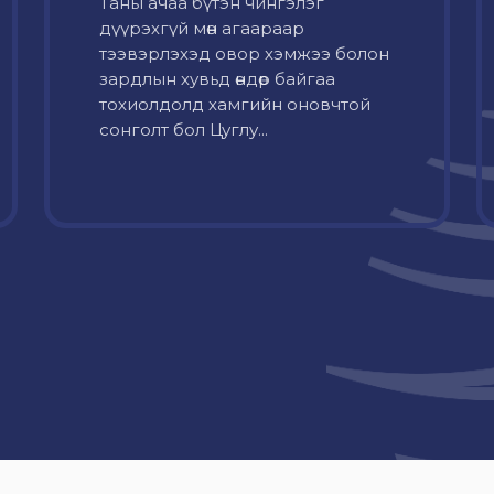
Таны ачаа бүтэн чингэлэг
дүүрэхгүй мөн агаараар
тээвэрлэхэд овор хэмжээ болон
зардлын хувьд өндөр байгаа
тохиолдолд хамгийн оновчтой
сонголт бол Цуглу...