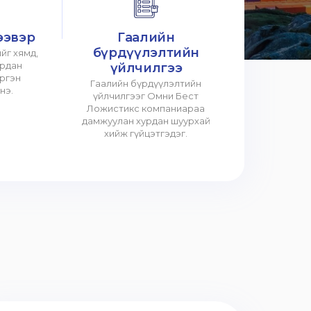
ээвэр
Гаалийн
бүрдүүлэлтийн
йг хямд,
урдан
үйлчилгээ
үргэн
Гаалийн бүрдүүлэлтийн
нэ.
үйлчилгээг Омни Бест
Ложистикс компаниараа
дамжуулан хурдан шуурхай
хийж гүйцэтгэдэг.