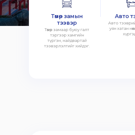
Төмөр замын
Авто т
тээвэр
Авто тээврий
уян хатан нө
Төмөр замаар буюу галт
хүргэ
тэргээр хамгийн
түргэн, найдвартай
тээвэрлэлтийг хийдэг.