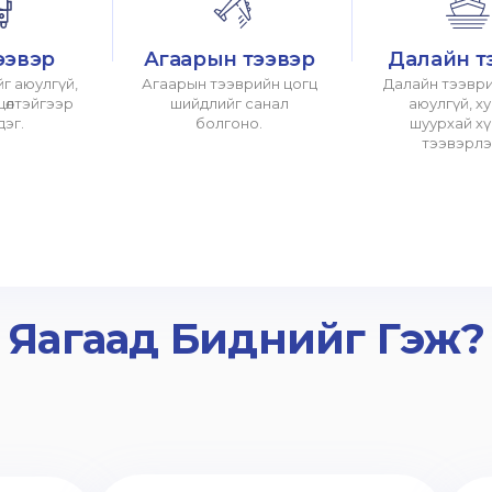
ээвэр
Агаарын тээвэр
Далайн т
г аюулгүй,
Агаарын тээврийн цогц
Далайн тээври
хцөлтэйгээр
шийдлийг санал
аюулгүй, х
дэг.
болгоно.
шуурхай х
тээвэрлэ
Яагаад Биднийг Гэж?