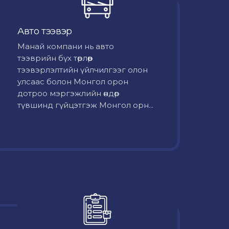
Авто тээвэр
Mанай компани нь авто
тээврийн бүх төрлөөр
тээвэрлэлтийн үйлчилгээг олон
улсаас болон Монгол орон
дотроо мэргэжлийн өндөр
түвшинд гүйцэтгэж Монгол орн...