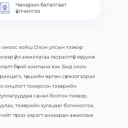
Чанарын баталгаат
үйлчилгээ
 оноос хойш Олон улсын тээвэр
лээр үйл ажиллагаа тасралтгүй явуулж
лалт бүхий компани юм. Бид олон
арилцагч, түншийн өргөн сүлжээгээрээ
о онцлогт тохирсон тээврийн
уллагууддаа санал болгон тээвэр,
улах, тээврийн хугацааг богиносгох,
гийг түгээх зэрэгт анхааран ажиллаж