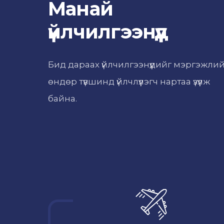
Манай
үйлчилгээнүүд
Бид дараах үйлчилгээнүүдийг мэргэжли
өндөр түвшинд үйлчлүүлэгч нартаа үзүүлж
байна.