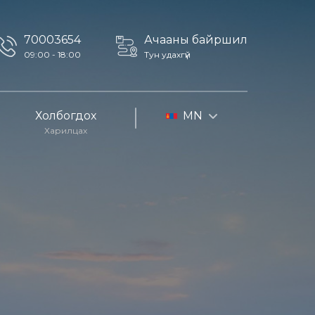
70003654
Ачааны байршил
09:00 - 18:00
Тун удахгүй
Холбогдох
MN
Харилцах