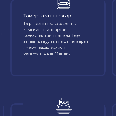
Төмөр замын тээвэр
Төмөр замын тээвэрлэлт нь
хамгийн найдвартай
йн
тээвэрлэлтийн нэг юм. Төмөр
замын давуу тал нь цаг агаарын
ямарч нөхцөлд зохион
байгуулагддаг.Манай...