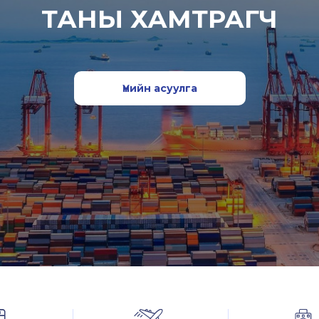
ТАНЫ ХАМТРАГЧ
Үнийн асуулга