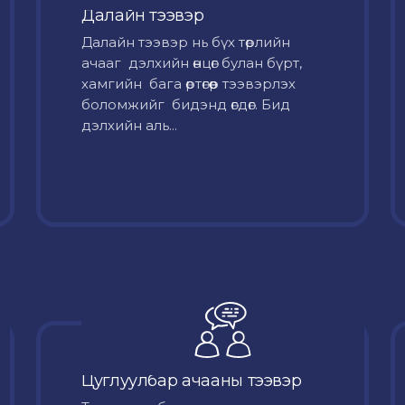
Далайн тээвэр
Далайн тээвэр нь бүх төрлийн
ачааг дэлхийн өнцөг булан бүрт,
хамгийн бага өртөгөөр тээвэрлэх
боломжийг бидэнд өгдөг. Бид
дэлхийн аль...
Цуглуулбар ачааны тээвэр