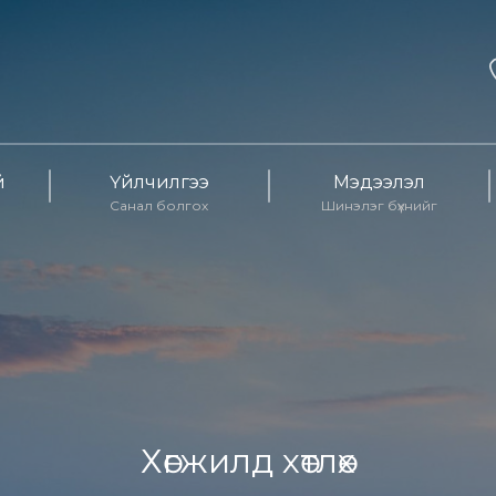
й
Үйлчилгээ
Мэдээлэл
Санал болгох
Шинэлэг бүхнийг
Хөгжилд хөтлөх