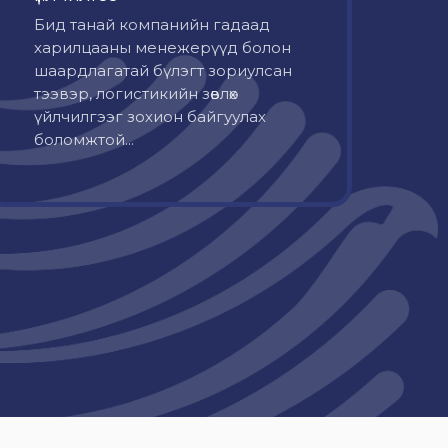
Бид танай компанийн гадаад
харилцааны менежерүүд болон
шаардлагатай бүлэгт зориулсан
тээвэр, логистикийн зөвлөх
үйлчилгээг зохион байгуулах
боломжтой...