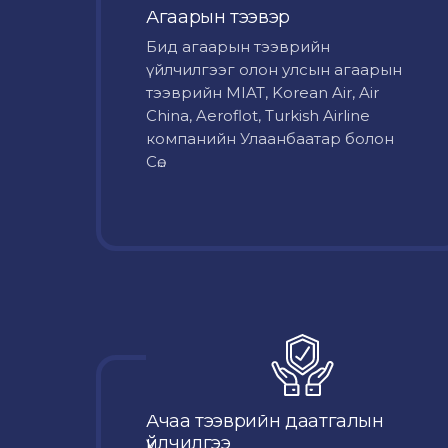
Агаарын тээвэр
Бид агаарын тээврийн
үйлчилгээг олон улсын агаарын
тээврийн MIAT, Korean Air, Air
China, Aeroflot, Turkish Airline
компанийн Улаанбаатар болон
Сө...
Ачаа тээврийн даатгалын
үйлчилгээ