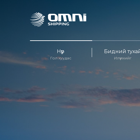
Нүүр
Бидний туха
Гол хуудас
Илүү ихийг