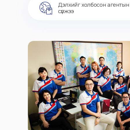
Дэлхийг холбосон агентын
сүлжээ