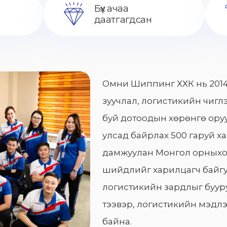
Бүх ачаа
даатгагдсан
Омни Шиппинг ХХК нь 2014
зуучлал, логистикийн чиглэ
буй дотоодын хөрөнгө оруу
улсад байрлах 500 гаруй х
дамжуулан Монгол орныхо
шийдлийг харилцагч байгу
логистикийн зардлыг бууру
тээвэр, логистикийн мэдлэ
байна.