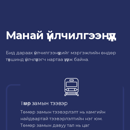
Манай үйлчилгээнүүд
Бид дараах үйлчилгээнүүдийг мэргэжлийн өндөр
түвшинд үйлчлүүлэгч нартаа үзүүлж байна.
Төмөр замын тээвэр
Төмөр замын тээвэрлэлт нь хамгийн
найдвартай тээвэрлэлтийн нэг юм.
Төмөр замын давуу тал нь цаг