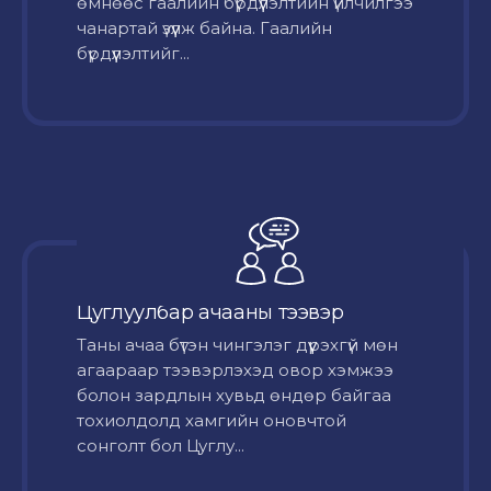
өмнөөс гаалийн бүрдүүлэлтийн үйлчилгээ
чанартай үзүүлж байна. Гаалийн
бүрдүүлэлтийг...
Цуглуулбар ачааны тээвэр
Таны ачаа бүтэн чингэлэг дүүрэхгүй мөн
агаараар тээвэрлэхэд овор хэмжээ
болон зардлын хувьд өндөр байгаа
тохиолдолд хамгийн оновчтой
сонголт бол Цуглу...