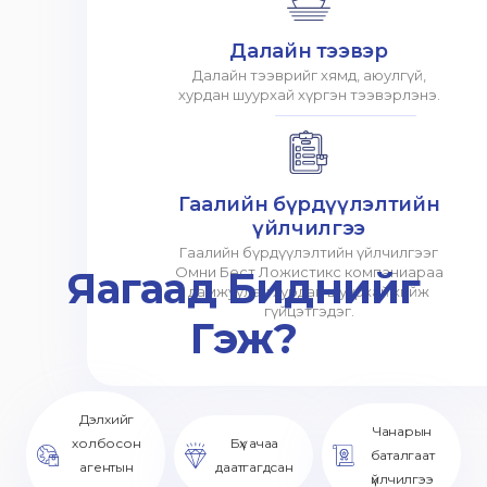
Далайн тээвэр
Далайн тээврийг хямд, аюулгүй,
хурдан шуурхай хүргэн тээвэрлэнэ.
Гаалийн бүрдүүлэлтийн
үйлчилгээ
Гаалийн бүрдүүлэлтийн үйлчилгээг
Яагаад Биднийг
Омни Бест Ложистикс компаниараа
дамжуулан хурдан шуурхай хийж
гүйцэтгэдэг.
Гэж?
Дэлхийг
Чанарын
холбосон
Бүх ачаа
баталгаат
агентын
даатгагдсан
үйлчилгээ