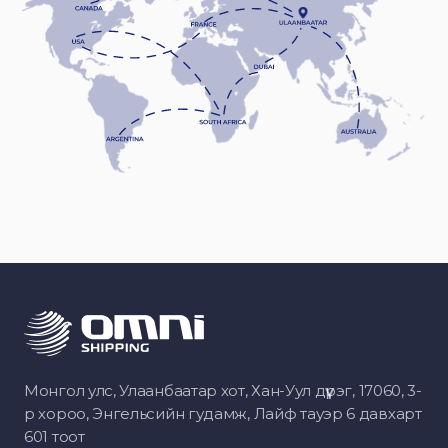
Монгол улс, Улаанбаатар хот, Хан-Уул дүүрэг, 17060, 3-
р хороо, Энгельсийн гудамж, Лайф тауэр 6 давхарт
601 тоот