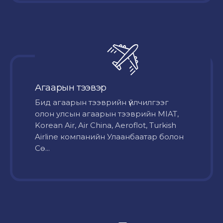
Агаарын тээвэр
Бид агаарын тээврийн үйлчилгээг
олон улсын агаарын тээврийн MIAT,
Korean Air, Air China, Aeroflot, Turkish
Airline компанийн Улаанбаатар болон
Сө...