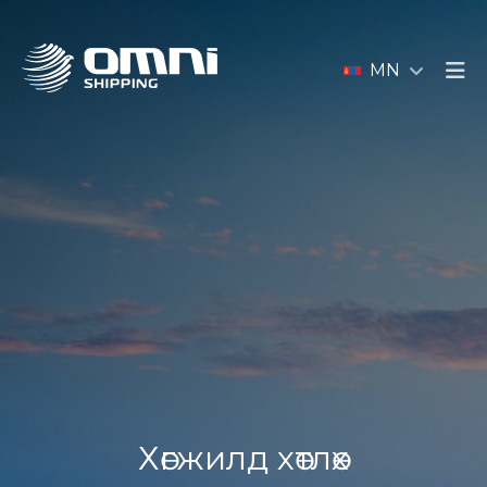
MN
Хөгжилд хөтлөх