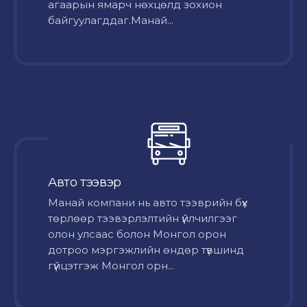
агаарын ямарч нөхцөлд зохион
байгуулагддаг.Манай...
Авто тээвэр
Mанай компани нь авто тээврийн бүх
төрлөөр тээвэрлэлтийн үйлчилгээг
олон улсаас болон Монгол орон
дотроо мэргэжлийн өндөр түвшинд
гүйцэтгэж Монгол орн...