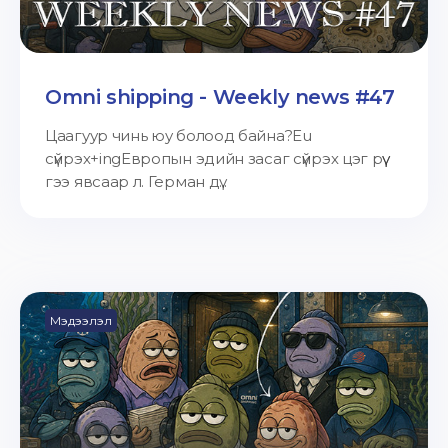
Omni shipping - Weekly news #47
Цаагуур чинь юу болоод байна?Eu
сүйрэх+ingЕвропын эдийн засаг сүйрэх цэг рүү
гээ явсаар л. Герман дү...
Мэдээлэл