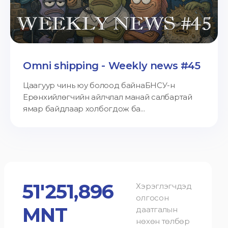
Omni shipping - Weekly news #45
Цаагуур чинь юу болоод байнаБНСУ-н
Ерөнхийлөгчийн айлчлал манай салбартай
ямар байдлаар холбогдож ба...
51'251,896
Хэрэглэгчдэд
олгосон
MNT
даатгалын
нөхөн төлбөр