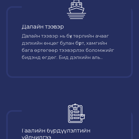
Далайн тээвэр
Далайн тээвэр нь бүх төрлийн ачааг
дэлхийн өнцөг булан бүрт, хамгийн
бага өртөгөөр тээвэрлэх боломжийг
бидэнд өгдөг. Бид дэлхийн аль...
Гаалийн бүрдүүлэлтийн
үйлчилгээ