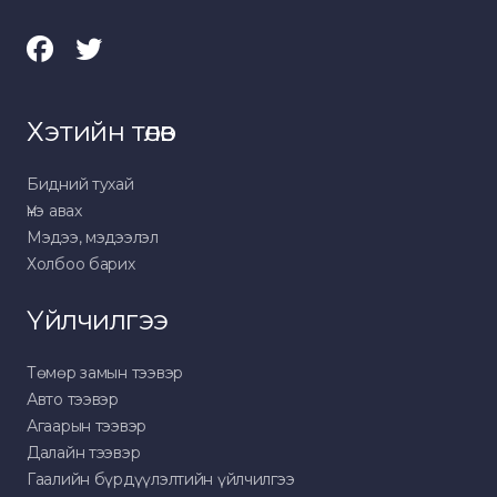
Хэтийн төлөв
Бидний тухай
Үнэ авах
Мэдээ, мэдээлэл
Холбоо барих
Үйлчилгээ
Төмөр замын тээвэр
Авто тээвэр
Агаарын тээвэр
Далайн тээвэр
Гаалийн бүрдүүлэлтийн үйлчилгээ