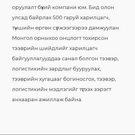
оруулалт бүхий компани юм. Бид олон
улсад байрлах 500 гаруй харилцагч,
түншийн өргөн сүлжээгээрээ дамжуулан
Монгол орныхоо онцлогт тохирсон
тээврийн шийдлийг харилцагч
байгууллагууддаа санал болгон тээвэр,
логистикийн зардлыг бууруулах,
тээврийн хугацааг богиносгох, тээвэр,
логистикийн мэдлэгийг түгээх зэрэгт
анхааран ажиллаж байна.