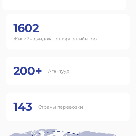
1602
Жилийн дундаж тээвэрлэлтийн тоо
200+
Агентууд
143
Страны перевозки