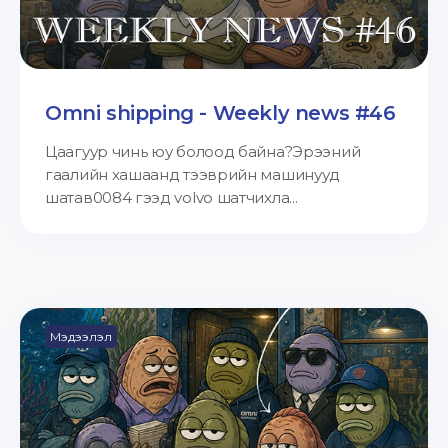
Omni shipping - Weekly news #46
Цаагуур чинь юу болоод байна?Эрээний
гаалийн хашаанд тээврийн машинууд
шатав0084 гээд volvo шатчихла...
Мэдээлэл