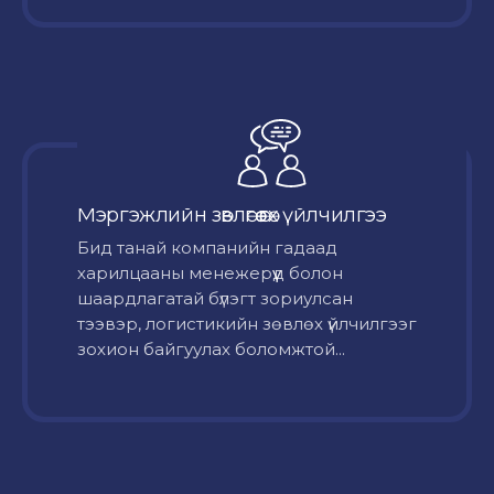
Мэргэжлийн зөвлөгөө өгөх үйлчилгээ
Бид танай компанийн гадаад
харилцааны менежерүүд болон
шаардлагатай бүлэгт зориулсан
тээвэр, логистикийн зөвлөх үйлчилгээг
зохион байгуулах боломжтой...