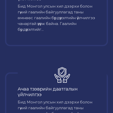
Бид Монгол улсын хил дээрхи болон
гүний гаалийн байгууллагад таны
өмнөөс гаалийн бүрдүүлэлтийн үйлчилгээ
чанартай үзүүлж байна. Гаалийн
бүрдүүлэлтийг...
Ачаа тээврийн даатгалын
үйлчилгээ
Бид Монгол улсын хил дээрхи болон
гүний гаалийн байгууллагад таны