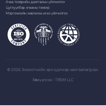
Ачаа тээврийн даатгалын үйлчилгээ
Цуглуулбар ачааны тээвэр
Мэргэжлийн зөвлөгөө өгөх үйлчилгээ
© 2026. Зохиогчийн эрх хуулиар хамгаалагдсан.
Хөгжүүлсэн :
TBSM LLC