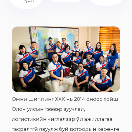
сүлжээ
Омни Шиппинг ХХК нь 2014 оноос хойш
Олон улсын тээвэр зуучлал,
логистикийн чиглэлээр үйл ажиллагаа
тасралтгүй явуулж буй дотоодын хөрөнгө