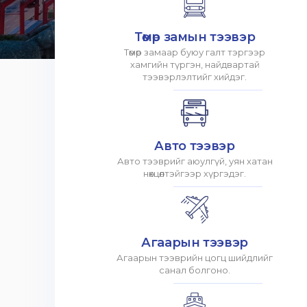
Төмөр замын тээвэр
Төмөр замаар буюу галт тэргээр
хамгийн түргэн, найдвартай
тээвэрлэлтийг хийдэг.
Авто тээвэр
Авто тээврийг аюулгүй, уян хатан
нөхцөлтэйгээр хүргэдэг.
Агаарын тээвэр
Агаарын тээврийн цогц шийдлийг
санал болгоно.