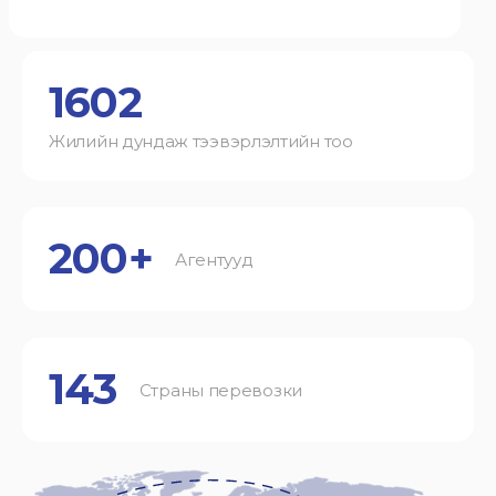
1602
Жилийн дундаж тээвэрлэлтийн тоо
200+
Агентууд
143
Страны перевозки