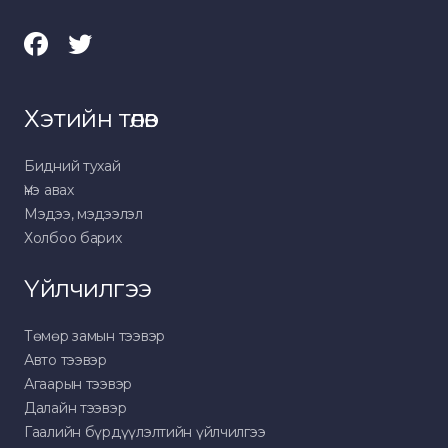
Хэтийн төлөв
Бидний тухай
Үнэ авах
Мэдээ, мэдээлэл
Холбоо барих
Үйлчилгээ
Төмөр замын тээвэр
Авто тээвэр
Агаарын тээвэр
Далайн тээвэр
Гаалийн бүрдүүлэлтийн үйлчилгээ