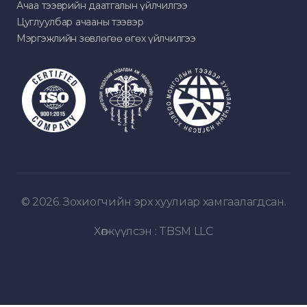
Ачаа тээврийн даатгалын үйлчилгээ
Цуглуулбар ачааны тээвэр
Мэргэжлийн зөвлөгөө өгөх үйлчилгээ
© 2026. Зохиогчийн эрх хуулиар хамгаалагдсан.
Хөгжүүлсэн :
TBSM LLC