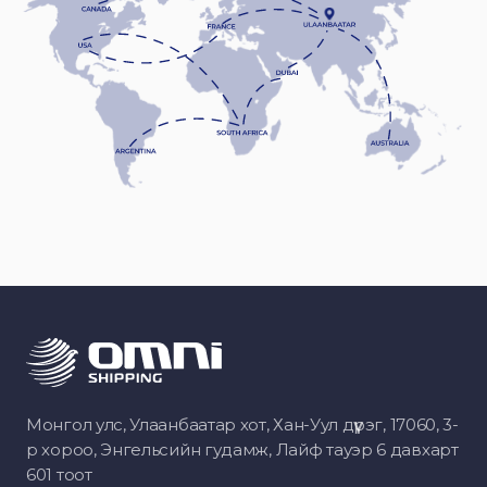
Монгол улс, Улаанбаатар хот, Хан-Уул дүүрэг, 17060, 3-
р хороо, Энгельсийн гудамж, Лайф тауэр 6 давхарт
601 тоот