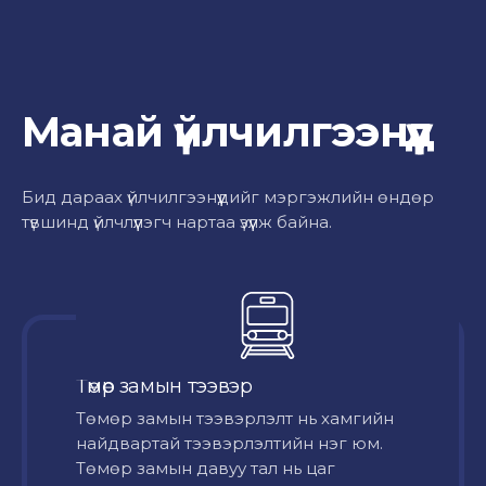
Манай үйлчилгээнүүд
Бид дараах үйлчилгээнүүдийг мэргэжлийн өндөр
түвшинд үйлчлүүлэгч нартаа үзүүлж байна.
Төмөр замын тээвэр
Төмөр замын тээвэрлэлт нь хамгийн
найдвартай тээвэрлэлтийн нэг юм.
Төмөр замын давуу тал нь цаг