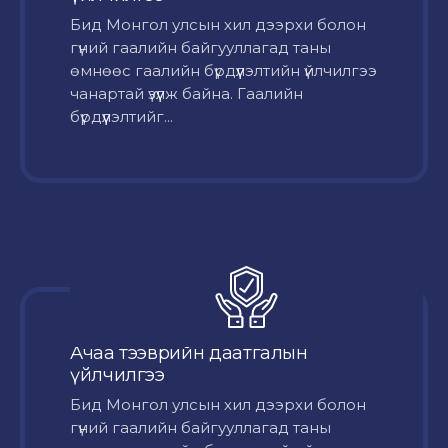
Бид Монгол улсын хил дээрхи болон
гүний гаалийн байгууллагад таны
өмнөөс гаалийн бүрдүүлэлтийн үйлчилгээ
чанартай үзүүлж байна. Гаалийн
бүрдүүлэлтийг...
Ачаа тээврийн даатгалын
үйлчилгээ
Бид Монгол улсын хил дээрхи болон
гүний гаалийн байгууллагад таны