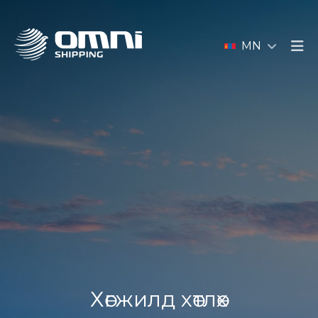
MN
Хөгжилд хөтлөх