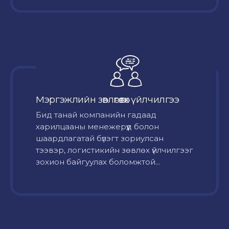
Мэргэжлийн зөвлөгөө өгөх үйлчилгээ
Бид танай компанийн гадаад
харилцааны менежерүүд болон
шаардлагатай бүлэгт зориулсан
тээвэр, логистикийн зөвлөх үйлчилгээг
зохион байгуулах боломжтой...