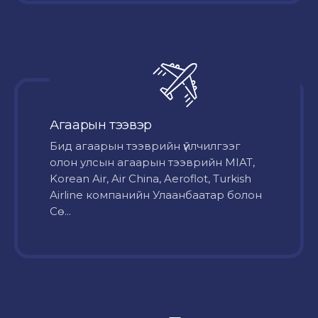
Агаарын тээвэр
Бид агаарын тээврийн үйлчилгээг
олон улсын агаарын тээврийн MIAT,
Korean Air, Air China, Aeroflot, Turkish
Airline компанийн Улаанбаатар болон
Сө...