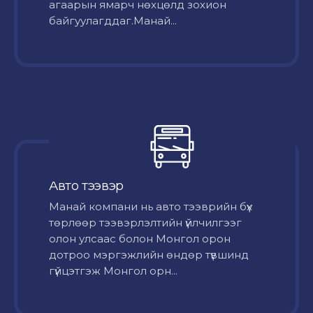
агаарын ямарч нөхцөлд зохион
байгуулагддаг.Манай...
Авто тээвэр
Mанай компани нь авто тээврийн бүх
төрлөөр тээвэрлэлтийн үйлчилгээг
олон улсаас болон Монгол орон
дотроо мэргэжлийн өндөр түвшинд
гүйцэтгэж Монгол орн...