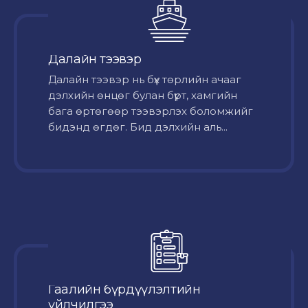
Далайн тээвэр
Далайн тээвэр нь бүх төрлийн ачааг
дэлхийн өнцөг булан бүрт, хамгийн
бага өртөгөөр тээвэрлэх боломжийг
бидэнд өгдөг. Бид дэлхийн аль...
Гаалийн бүрдүүлэлтийн
үйлчилгээ