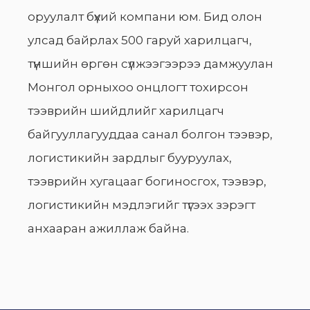
оруулалт бүхий компани юм. Бид олон
улсад байрлах 500 гаруй харилцагч,
түншийн өргөн сүлжээгээрээ дамжуулан
Монгол орныхоо онцлогт тохирсон
тээврийн шийдлийг харилцагч
байгууллагууддаа санал болгон тээвэр,
логистикийн зардлыг бууруулах,
тээврийн хугацааг богиносгох, тээвэр,
логистикийн мэдлэгийг түгээх зэрэгт
анхааран ажиллаж байна.