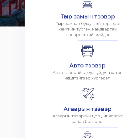
Төмөр замын тээвэр
Төмөр замаар буюу галт тэргээр
хамгийн түргэн, найдвартай
тээвэрлэлтийг хийдэг.
Авто тээвэр
Авто тээврийг аюулгүй, уян хатан
нөхцөлтэйгээр хүргэдэг.
Агаарын тээвэр
Агаарын тээврийн цогц шийдлийг
санал болгоно.