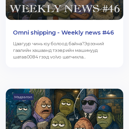
Omni shipping - Weekly news #46
Цаагуур чинь юу болоод байна?Эрээний
гаалийн хашаанд тээврийн машинууд
шатав0084 гээд volvo шатчихла...
Мэдээлэл