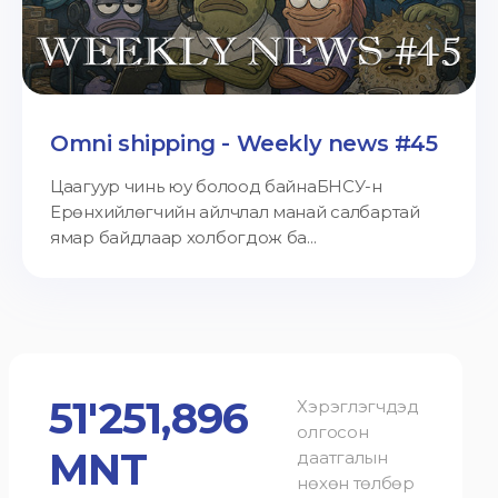
Omni shipping - Weekly news #45
Цаагуур чинь юу болоод байнаБНСУ-н
Ерөнхийлөгчийн айлчлал манай салбартай
ямар байдлаар холбогдож ба...
51'251,896
Хэрэглэгчдэд
олгосон
MNT
даатгалын
нөхөн төлбөр