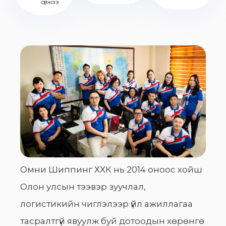
сүлжээ
Омни Шиппинг ХХК нь 2014 оноос хойш
Олон улсын тээвэр зуучлал,
логистикийн чиглэлээр үйл ажиллагаа
тасралтгүй явуулж буй дотоодын хөрөнгө