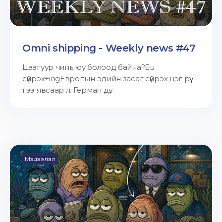
Omni shipping - Weekly news #47
Цаагуур чинь юу болоод байна?Eu
сүйрэх+ingЕвропын эдийн засаг сүйрэх цэг рүү
гээ явсаар л. Герман дү...
Мэдээлэл