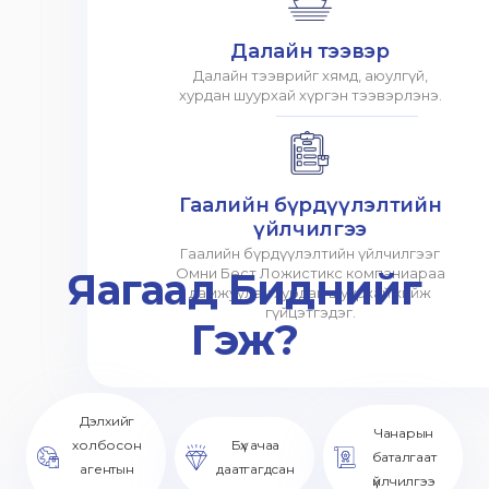
Далайн тээвэр
Далайн тээврийг хямд, аюулгүй,
хурдан шуурхай хүргэн тээвэрлэнэ.
Гаалийн бүрдүүлэлтийн
үйлчилгээ
Гаалийн бүрдүүлэлтийн үйлчилгээг
Яагаад Биднийг
Омни Бест Ложистикс компаниараа
дамжуулан хурдан шуурхай хийж
гүйцэтгэдэг.
Гэж?
Дэлхийг
Чанарын
холбосон
Бүх ачаа
баталгаат
агентын
даатгагдсан
үйлчилгээ