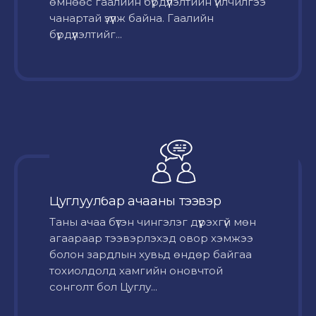
өмнөөс гаалийн бүрдүүлэлтийн үйлчилгээ
чанартай үзүүлж байна. Гаалийн
бүрдүүлэлтийг...
Цуглуулбар ачааны тээвэр
Таны ачаа бүтэн чингэлэг дүүрэхгүй мөн
агаараар тээвэрлэхэд овор хэмжээ
болон зардлын хувьд өндөр байгаа
тохиолдолд хамгийн оновчтой
сонголт бол Цуглу...