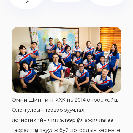
сүлжээ
Омни Шиппинг ХХК нь 2014 оноос хойш
Олон улсын тээвэр зуучлал,
логистикийн чиглэлээр үйл ажиллагаа
тасралтгүй явуулж буй дотоодын хөрөнгө