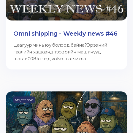
Omni shipping - Weekly news #46
Цаагуур чинь юу болоод байна?Эрээний
гаалийн хашаанд тээврийн машинууд
шатав0084 гээд volvo шатчихла...
Мэдээлэл