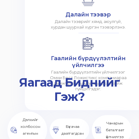
Далайн тээвэр
Далайн тээврийг хямд, аюулгүй,
хурдан шуурхай хүргэн тээвэрлэнэ.
Гаалийн бүрдүүлэлтийн
үйлчилгээ
Гаалийн бүрдүүлэлтийн үйлчилгээг
Яагаад Биднийг
Омни Бест Ложистикс компаниараа
дамжуулан хурдан шуурхай хийж
гүйцэтгэдэг.
Гэж?
Дэлхийг
Чанарын
холбосон
Бүх ачаа
баталгаат
агентын
даатгагдсан
үйлчилгээ