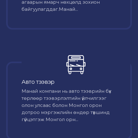
агаарын ямарч нөхцөлд зохион
байгуулагддаг.Манай...
Авто тээвэр
Mанай компани нь авто тээврийн бүх
төрлөөр тээвэрлэлтийн үйлчилгээг
олон улсаас болон Монгол орон
дотроо мэргэжлийн өндөр түвшинд
гүйцэтгэж Монгол орн...