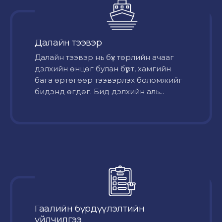
Далайн тээвэр
Далайн тээвэр нь бүх төрлийн ачааг
дэлхийн өнцөг булан бүрт, хамгийн
бага өртөгөөр тээвэрлэх боломжийг
бидэнд өгдөг. Бид дэлхийн аль...
Гаалийн бүрдүүлэлтийн
үйлчилгээ