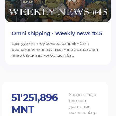
Omni shipping - Weekly news #45
Цаагуур чинь юу болоод байнаБНСУ-н
Ерөнхийлөгчийн айлчлал манай салбартай
ямар байдлаар холбогдож ба...
51'251,896
Хэрэглэгчдэд
олгосон
MNT
даатгалын
нөхөн төлбөр