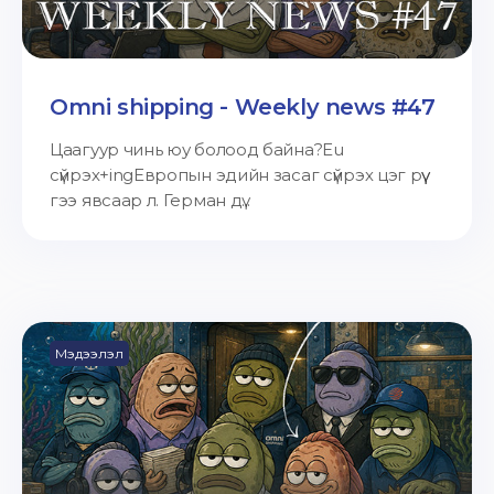
Omni shipping - Weekly news #47
Цаагуур чинь юу болоод байна?Eu
сүйрэх+ingЕвропын эдийн засаг сүйрэх цэг рүү
гээ явсаар л. Герман дү...
Мэдээлэл