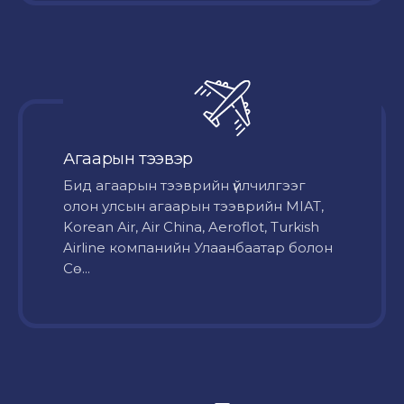
Агаарын тээвэр
Бид агаарын тээврийн үйлчилгээг
олон улсын агаарын тээврийн MIAT,
Korean Air, Air China, Aeroflot, Turkish
Airline компанийн Улаанбаатар болон
Сө...