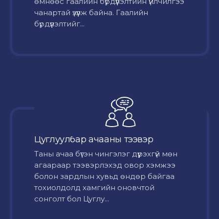
өмнөөс гаалийн бүрдүүлэлтийн үйлчилгээ
чанартай үзүүлж байна. Гаалийн
бүрдүүлэлтийг...
Цуглуулбар ачааны тээвэр
Таны ачаа бүтэн чингэлэг дүүрэхгүй мөн
агаараар тээвэрлэхэд овор хэмжээ
болон зардлын хувьд өндөр байгаа
тохиолдолд хамгийн оновчтой
сонголт бол Цуглу...