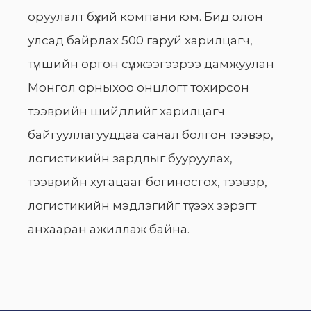
оруулалт бүхий компани юм. Бид олон
улсад байрлах 500 гаруй харилцагч,
түншийн өргөн сүлжээгээрээ дамжуулан
Монгол орныхоо онцлогт тохирсон
тээврийн шийдлийг харилцагч
байгууллагууддаа санал болгон тээвэр,
логистикийн зардлыг бууруулах,
тээврийн хугацааг богиносгох, тээвэр,
логистикийн мэдлэгийг түгээх зэрэгт
анхааран ажиллаж байна.