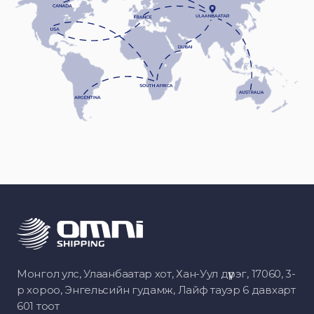
Монгол улс, Улаанбаатар хот, Хан-Уул дүүрэг, 17060, 3-
р хороо, Энгельсийн гудамж, Лайф тауэр 6 давхарт
601 тоот