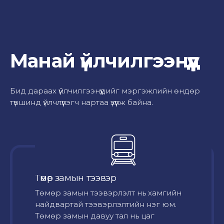
Манай үйлчилгээнүүд
Бид дараах үйлчилгээнүүдийг мэргэжлийн өндөр
түвшинд үйлчлүүлэгч нартаа үзүүлж байна.
Төмөр замын тээвэр
Төмөр замын тээвэрлэлт нь хамгийн
найдвартай тээвэрлэлтийн нэг юм.
Төмөр замын давуу тал нь цаг