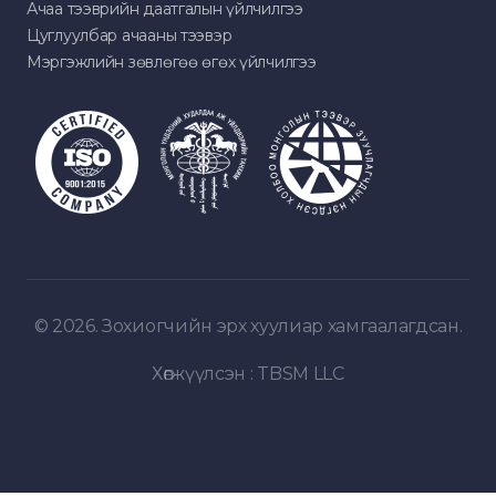
Ачаа тээврийн даатгалын үйлчилгээ
Цуглуулбар ачааны тээвэр
Мэргэжлийн зөвлөгөө өгөх үйлчилгээ
© 2026. Зохиогчийн эрх хуулиар хамгаалагдсан.
Хөгжүүлсэн :
TBSM LLC