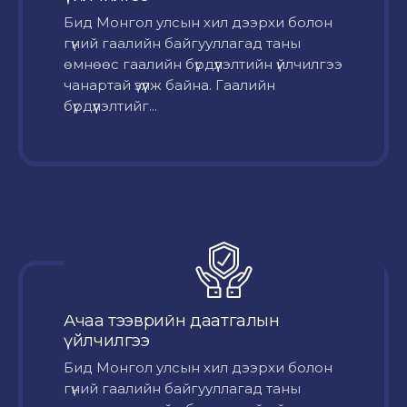
Бид Монгол улсын хил дээрхи болон
гүний гаалийн байгууллагад таны
өмнөөс гаалийн бүрдүүлэлтийн үйлчилгээ
чанартай үзүүлж байна. Гаалийн
бүрдүүлэлтийг...
Ачаа тээврийн даатгалын
үйлчилгээ
Бид Монгол улсын хил дээрхи болон
гүний гаалийн байгууллагад таны