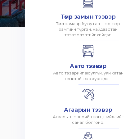
Төмөр замын тээвэр
Төмөр замаар буюу галт тэргээр
хамгийн түргэн, найдвартай
тээвэрлэлтийг хийдэг.
Авто тээвэр
Авто тээврийг аюулгүй, уян хатан
нөхцөлтэйгээр хүргэдэг.
Агаарын тээвэр
Агаарын тээврийн цогц шийдлийг
санал болгоно.