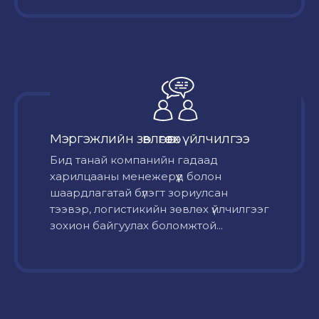
Мэргэжлийн зөвлөгөө өгөх үйлчилгээ
Бид танай компанийн гадаад
харилцааны менежерүүд болон
шаардлагатай бүлэгт зориулсан
тээвэр, логистикийн зөвлөх үйлчилгээг
зохион байгуулах боломжтой...