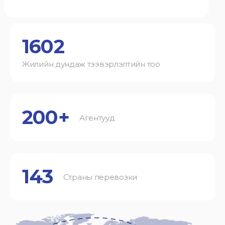
1602
Жилийн дундаж тээвэрлэлтийн тоо
200+
Агентууд
143
Страны перевозки