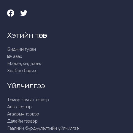
Хэтийн төлөв
Бидний тухай
Үнэ авах
Мэдээ, мэдээлэл
Холбоо барих
Үйлчилгээ
Төмөр замын тээвэр
Авто тээвэр
Агаарын тээвэр
Далайн тээвэр
Гаалийн бүрдүүлэлтийн үйлчилгээ