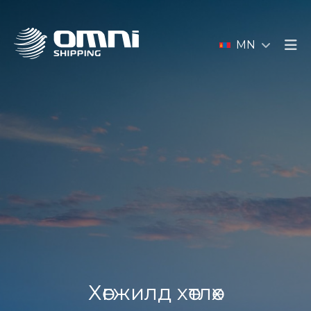
MN
Хөгжилд хөтлөх