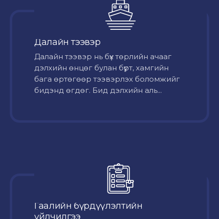
Далайн тээвэр
Далайн тээвэр нь бүх төрлийн ачааг
дэлхийн өнцөг булан бүрт, хамгийн
бага өртөгөөр тээвэрлэх боломжийг
бидэнд өгдөг. Бид дэлхийн аль...
Гаалийн бүрдүүлэлтийн
үйлчилгээ