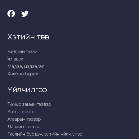
Хэтийн төлөв
Бидний тухай
Үнэ авах
Мэдээ, мэдээлэл
Холбоо барих
Үйлчилгээ
Төмөр замын тээвэр
Авто тээвэр
Агаарын тээвэр
Далайн тээвэр
Гаалийн бүрдүүлэлтийн үйлчилгээ