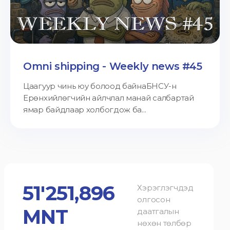
Omni shipping - Weekly news #45
Цаагуур чинь юу болоод байнаБНСУ-н
Ерөнхийлөгчийн айлчлал манай салбартай
ямар байдлаар холбогдож ба...
51'251,896
Хэрэглэгчдэд
олгосон
MNT
даатгалын
нөхөн төлбөр