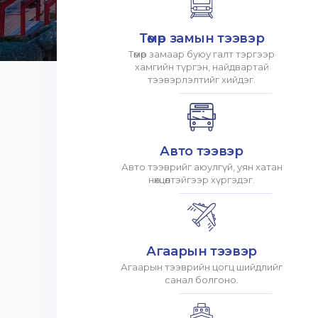
Төмөр замын тээвэр
Төмөр замаар буюу галт тэргээр
хамгийн түргэн, найдвартай
тээвэрлэлтийг хийдэг.
Авто тээвэр
Авто тээврийг аюулгүй, уян хатан
нөхцөлтэйгээр хүргэдэг.
Агаарын тээвэр
Агаарын тээврийн цогц шийдлийг
санал болгоно.