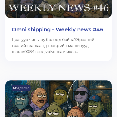
Omni shipping - Weekly news #46
Цаагуур чинь юу болоод байна?Эрээний
гаалийн хашаанд тээврийн машинууд
шатав0084 гээд volvo шатчихла...
Мэдээлэл