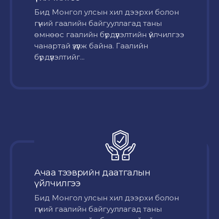
Бид Монгол улсын хил дээрхи болон
гүний гаалийн байгууллагад таны
өмнөөс гаалийн бүрдүүлэлтийн үйлчилгээ
чанартай үзүүлж байна. Гаалийн
бүрдүүлэлтийг...
Ачаа тээврийн даатгалын
үйлчилгээ
Бид Монгол улсын хил дээрхи болон
гүний гаалийн байгууллагад таны