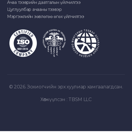
Ачаа тээврийн даатгалын үйлчилгээ
Цуглуулбар ачааны тээвэр
Мэргэжлийн зөвлөгөө өгөх үйлчилгээ
© 2026. Зохиогчийн эрх хуулиар хамгаалагдсан.
Хөгжүүлсэн :
TBSM LLC