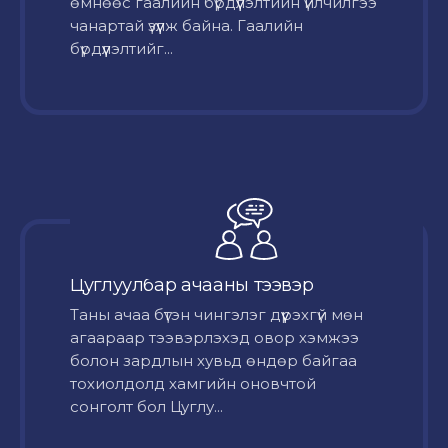
өмнөөс гаалийн бүрдүүлэлтийн үйлчилгээ
чанартай үзүүлж байна. Гаалийн
бүрдүүлэлтийг...
Цуглуулбар ачааны тээвэр
Таны ачаа бүтэн чингэлэг дүүрэхгүй мөн
агаараар тээвэрлэхэд овор хэмжээ
болон зардлын хувьд өндөр байгаа
тохиолдолд хамгийн оновчтой
сонголт бол Цуглу...