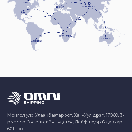
Монгол улс, Улаанбаатар хот, Хан-Уул дүүрэг, 17060, 3-
р хороо, Энгельсийн гудамж, Лайф тауэр 6 давхарт
601 тоот