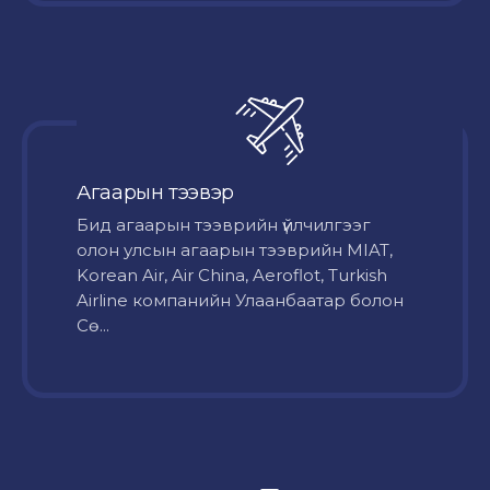
Агаарын тээвэр
Бид агаарын тээврийн үйлчилгээг
олон улсын агаарын тээврийн MIAT,
Korean Air, Air China, Aeroflot, Turkish
Airline компанийн Улаанбаатар болон
Сө...