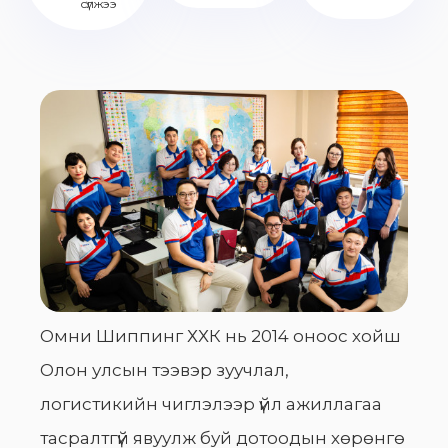
сүлжээ
Омни Шиппинг ХХК нь 2014 оноос хойш
Олон улсын тээвэр зуучлал,
логистикийн чиглэлээр үйл ажиллагаа
тасралтгүй явуулж буй дотоодын хөрөнгө