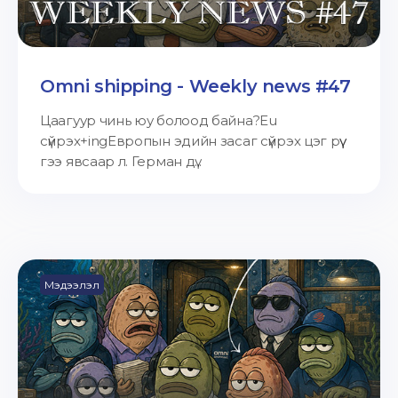
Omni shipping - Weekly news #47
Цаагуур чинь юу болоод байна?Eu
сүйрэх+ingЕвропын эдийн засаг сүйрэх цэг рүү
гээ явсаар л. Герман дү...
Мэдээлэл