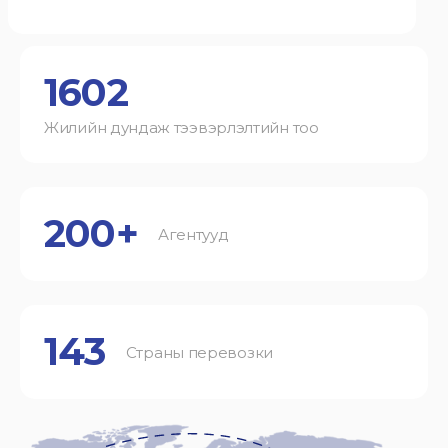
1602
Жилийн дундаж тээвэрлэлтийн тоо
200+
Агентууд
143
Страны перевозки