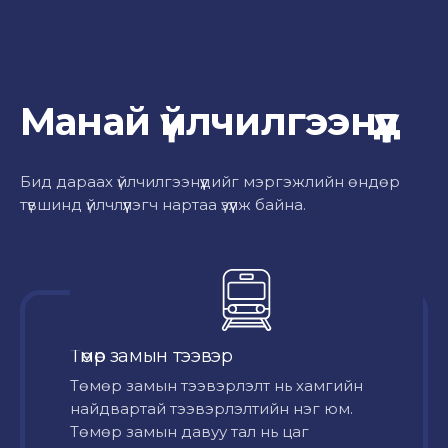
Манай үйлчилгээнүүд
Бид дараах үйлчилгээнүүдийг мэргэжлийн өндөр
түвшинд үйлчлүүлэгч нартаа үзүүлж байна.
Төмөр замын тээвэр
Төмөр замын тээвэрлэлт нь хамгийн
найдвартай тээвэрлэлтийн нэг юм.
Төмөр замын давуу тал нь цаг