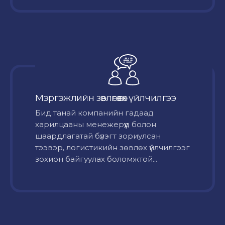
Мэргэжлийн зөвлөгөө өгөх үйлчилгээ
Бид танай компанийн гадаад
харилцааны менежерүүд болон
шаардлагатай бүлэгт зориулсан
тээвэр, логистикийн зөвлөх үйлчилгээг
зохион байгуулах боломжтой...