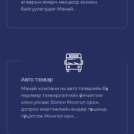
агаарын ямарч нөхцөлд зохион
байгуулагддаг.Манай...
Авто тээвэр
Mанай компани нь авто тээврийн бүх
төрлөөр тээвэрлэлтийн үйлчилгээг
олон улсаас болон Монгол орон
дотроо мэргэжлийн өндөр түвшинд
гүйцэтгэж Монгол орн...