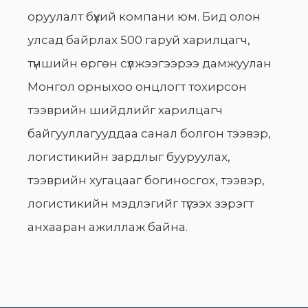
оруулалт бүхий компани юм. Бид олон
улсад байрлах 500 гаруй харилцагч,
түншийн өргөн сүлжээгээрээ дамжуулан
Монгол орныхоо онцлогт тохирсон
тээврийн шийдлийг харилцагч
байгууллагууддаа санал болгон тээвэр,
логистикийн зардлыг бууруулах,
тээврийн хугацааг богиносгох, тээвэр,
логистикийн мэдлэгийг түгээх зэрэгт
анхааран ажиллаж байна.