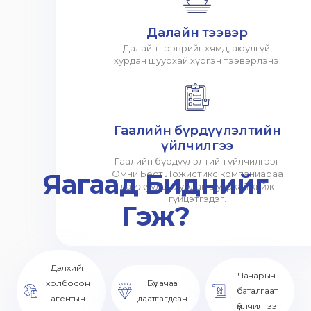
Далайн тээвэр
Далайн тээврийг хямд, аюулгүй,
хурдан шуурхай хүргэн тээвэрлэнэ.
Гаалийн бүрдүүлэлтийн
үйлчилгээ
Гаалийн бүрдүүлэлтийн үйлчилгээг
Яагаад Биднийг
Омни Бест Ложистикс компаниараа
дамжуулан хурдан шуурхай хийж
гүйцэтгэдэг.
Гэж?
Дэлхийг
Чанарын
холбосон
Бүх ачаа
баталгаат
агентын
даатгагдсан
үйлчилгээ