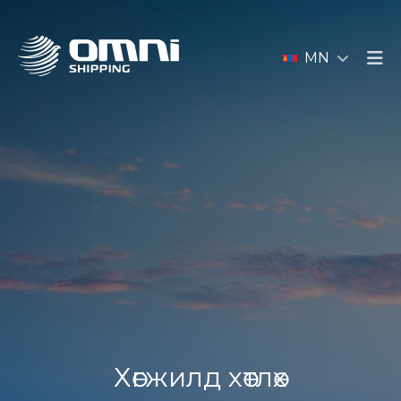
MN
Хөгжилд хөтлөх